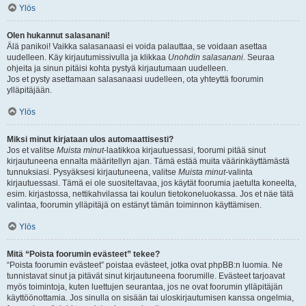
Ylös
Olen hukannut salasanani!
Älä panikoi! Vaikka salasanaasi ei voida palauttaa, se voidaan asettaa
uudelleen. Käy kirjautumissivulla ja klikkaa
Unohdin salasanani
. Seuraa
ohjeita ja sinun pitäisi kohta pystyä kirjautumaan uudelleen.
Jos et pysty asettamaan salasanaasi uudelleen, ota yhteyttä foorumin
ylläpitäjään.
Ylös
Miksi minut kirjataan ulos automaattisesti?
Jos et valitse
Muista minut
-laatikkoa kirjautuessasi, foorumi pitää sinut
kirjautuneena ennalta määritellyn ajan. Tämä estää muita väärinkäyttämästä
tunnuksiasi. Pysyäksesi kirjautuneena, valitse
Muista minut
-valinta
kirjautuessasi. Tämä ei ole suositeltavaa, jos käytät foorumia jaetulta koneelta,
esim. kirjastossa, nettikahvilassa tai koulun tietokoneluokassa. Jos et näe tätä
valintaa, foorumin ylläpitäjä on estänyt tämän toiminnon käyttämisen.
Ylös
Mitä “Poista foorumin evästeet” tekee?
“Poista foorumin evästeet” poistaa evästeet, jotka ovat phpBB:n luomia. Ne
tunnistavat sinut ja pitävät sinut kirjautuneena foorumille. Evästeet tarjoavat
myös toimintoja, kuten luettujen seurantaa, jos ne ovat foorumin ylläpitäjän
käyttöönottamia. Jos sinulla on sisään tai uloskirjautumisen kanssa ongelmia,