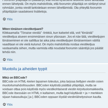
Foorumin ylläpitäjä on päättänyt, että viestit kyseiselle alueelle tulee tarkastaa
ennen lähetystä. On myös mahdollista, että foorumin ylläpitäjä on siirtänyt sinut
ryhmään, jonka viestit tarkistetaan ennen lähettämistä. Ota yhteyttä foorumin
ylläpitäjään saadaksesi lisätietoja.
Ylös
Miten tönäisen viestiketjuani?
Klikkaamalla “Tönaise viestiä” -linkkiä, kun katselet sitä, voit “tönäistä”
viestiketjua alueen ensimmäisen sivun yläosaan. Jos et näe tätä, viestiketjujen
tönäiseminen ei ole sallittua tai aika joka viestiketjujen tönäisemisen välillä
vaaditaan ei ole vielä kulunut. On myös mahdollista nostaa viestiketjua
vastaamalla siihen, mutta varmista että noudatat foorumin sääntöjä jos päätät
tehdä niin.
Ylös
Muotoilu ja aiheiden tyypit
Mikä on BBCode?
BBCode on HTML-kielen tapainen toteutus, joka tarjoaa tiettyjen viestin osien
muotoilumahdollisuuden. BBCoden käytöstä päättää ylläpitäjä, mutta se
voidaan ottaa pois käytöstä myös viestikohtaisesti viestin kirjoituslomakkeella.
BBCode itsessään on HTML:n kaltainen, mutta tagit käyttävät < ja > merkkien
sijaan hakasulkuja [ ja ]. BBCoden oppaan löydät viestinlähetyssivun kautta.
Ylös