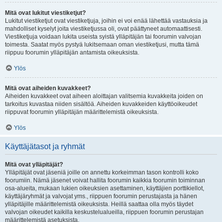
Mitä ovat lukitut viestiketjut?
Lukitut viestiketjut ovat viestiketjuja, joihin ei voi enää lähettää vastauksia ja
mahdolliset kyselyt joita viestiketjussa oli, ovat päättyneet automaattisesti.
Viestiketjuja voidaan lukita useista syistä ylläpitäjän tai foorumin valvojan
toimesta. Saatat myös pystyä lukitsemaan oman viestiketjusi, mutta tämä
riippuu foorumin ylläpitäjän antamista oikeuksista.
Ylös
Mitä ovat aiheiden kuvakkeet?
Aiheiden kuvakkeet ovat aiheen aloittajan valitsemia kuvakkeita joiden on
tarkoitus kuvastaa niiden sisältöä. Aiheiden kuvakkeiden käyttöoikeudet
riippuvat foorumin ylläpitäjän määrittelemistä oikeuksista.
Ylös
Käyttäjätasot ja ryhmät
Mitä ovat ylläpitäjät?
Ylläpitäjät ovat jäseniä joille on annettu korkeimman tason kontrolli koko
foorumiin. Nämä jäsenet voivat hallita foorumin kaikkia foorumin toiminnan
osa-alueita, mukaan lukien oikeuksien asettaminen, käyttäjien porttikiellot,
käyttäjäryhmät ja valvojat yms., riippuen foorumin perustajasta ja hänen
ylläpitäjille määrittelemistä oikeuksista. Heillä saattaa olla myös täydet
valvojan oikeudet kaikilla keskustelualueilla, riippuen foorumin perustajan
määrittelemistä asetuksista.