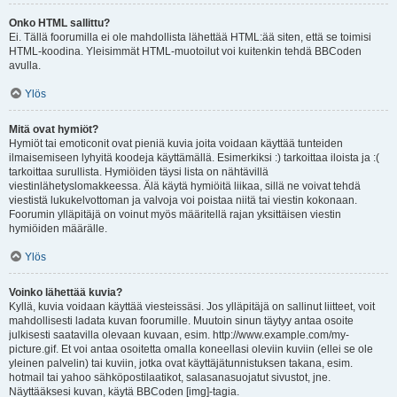
Onko HTML sallittu?
Ei. Tällä foorumilla ei ole mahdollista lähettää HTML:ää siten, että se toimisi
HTML-koodina. Yleisimmät HTML-muotoilut voi kuitenkin tehdä BBCoden
avulla.
Ylös
Mitä ovat hymiöt?
Hymiöt tai emoticonit ovat pieniä kuvia joita voidaan käyttää tunteiden
ilmaisemiseen lyhyitä koodeja käyttämällä. Esimerkiksi :) tarkoittaa iloista ja :(
tarkoittaa surullista. Hymiöiden täysi lista on nähtävillä
viestinlähetyslomakkeessa. Älä käytä hymiöitä liikaa, sillä ne voivat tehdä
viestistä lukukelvottoman ja valvoja voi poistaa niitä tai viestin kokonaan.
Foorumin ylläpitäjä on voinut myös määritellä rajan yksittäisen viestin
hymiöiden määrälle.
Ylös
Voinko lähettää kuvia?
Kyllä, kuvia voidaan käyttää viesteissäsi. Jos ylläpitäjä on sallinut liitteet, voit
mahdollisesti ladata kuvan foorumille. Muutoin sinun täytyy antaa osoite
julkisesti saatavilla olevaan kuvaan, esim. http://www.example.com/my-
picture.gif. Et voi antaa osoitetta omalla koneellasi oleviin kuviin (ellei se ole
yleinen palvelin) tai kuviin, jotka ovat käyttäjätunnistuksen takana, esim.
hotmail tai yahoo sähköpostilaatikot, salasanasuojatut sivustot, jne.
Näyttääksesi kuvan, käytä BBCoden [img]-tagia.