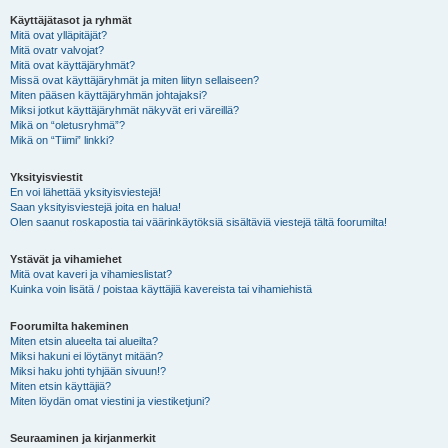
Käyttäjätasot ja ryhmät
Mitä ovat ylläpitäjät?
Mitä ovatr valvojat?
Mitä ovat käyttäjäryhmät?
Missä ovat käyttäjäryhmät ja miten liityn sellaiseen?
Miten pääsen käyttäjäryhmän johtajaksi?
Miksi jotkut käyttäjäryhmät näkyvät eri väreillä?
Mikä on “oletusryhmä”?
Mikä on “Tiimi” linkki?
Yksityisviestit
En voi lähettää yksityisviestejä!
Saan yksityisviestejä joita en halua!
Olen saanut roskapostia tai väärinkäytöksiä sisältäviä viestejä tältä foorumilta!
Ystävät ja vihamiehet
Mitä ovat kaveri ja vihamieslistat?
Kuinka voin lisätä / poistaa käyttäjiä kavereista tai vihamiehistä
Foorumilta hakeminen
Miten etsin alueelta tai alueilta?
Miksi hakuni ei löytänyt mitään?
Miksi haku johti tyhjään sivuun!?
Miten etsin käyttäjiä?
Miten löydän omat viestini ja viestiketjuni?
Seuraaminen ja kirjanmerkit