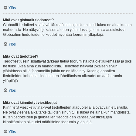
Ylös
Mitä ovat globaalit tiedotteet?
Globaalit tiedotteet sisältävät tärkeää tietoa ja sinun tulisi lukea ne aina kun on
mahdolista. Ne näkyvät jokaisen alueen ylälaidassa ja omissa asetuksissa.
Globaalien tiedotteiden oikeudet myöntää foorumin ylläpitäjä.
Ylös
Mitä ovat tiedotteet?
Tiedotteet usein sisältävät tärkeää tietoa foorumista jota olet lukemassa ja siksi
ne tulisi lukea aina kun mahdollista. Tiedotteet näkyvät jokaisen sivun
ylälaidassa niillä foorumeilla joihin ne on lähetetty. Kuten globaalien
tiedotteiden kohdalla, tiedotteiden lähettämisen oikeudet antaa foorumin
ylläpitäjä.
Ylös
Mitä ovat kiinnitetyt viestiketjut
Kiinnitetyt viestiketjut näkyvät tiedotteiden alapuolella ja ovat vain etusivulla.
Ne ovat yleensä aika tärkeitä, joten sinun tulisi lukea ne aina kun mahdollista.
Kuten tiedotteiden ja globaalien tiedotteiden kanssa, viestiketjujen
kiinnittämisen oikeudet määrittelee foorumin ylläpitäjä.
Ylös