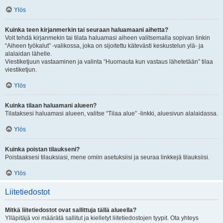
Ylös
Kuinka teen kirjanmerkin tai seuraan haluamaani aihetta?
Voit tehdä kirjanmekin tai tilata haluamasi aiheen valitsemalla sopivan linkin
“Aiheen työkalut” -valikossa, joka on sijoitettu kätevästi keskustelun ylä- ja
alalaidan lähelle.
Viestiketjuun vastaaminen ja valinta “Huomauta kun vastaus lähetetään” tilaa
viestiketjun.
Ylös
Kuinka tilaan haluamani alueen?
Tilataksesi haluamasi alueen, valitse “Tilaa alue” -linkki, aluesivun alalaidassa.
Ylös
Kuinka poistan tilaukseni?
Poistaaksesi tilauksiasi, mene omiin asetuksiisi ja seuraa linkkejä tilauksiisi.
Ylös
Liitetiedostot
Mitkä liitetiedostot ovat sallittuja tällä alueella?
Ylläpitäjä voi määrätä sallitut ja kielletyt liitetiedostojen tyypit. Ota yhteys