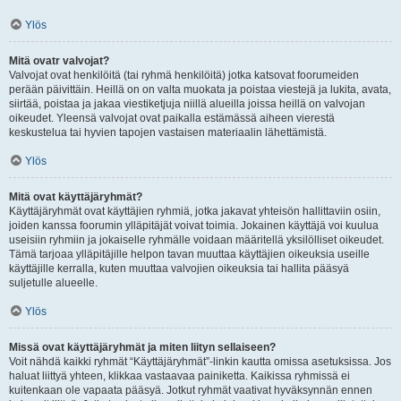
Ylös
Mitä ovatr valvojat?
Valvojat ovat henkilöitä (tai ryhmä henkilöitä) jotka katsovat foorumeiden
perään päivittäin. Heillä on on valta muokata ja poistaa viestejä ja lukita, avata,
siirtää, poistaa ja jakaa viestiketjuja niillä alueilla joissa heillä on valvojan
oikeudet. Yleensä valvojat ovat paikalla estämässä aiheen vierestä
keskustelua tai hyvien tapojen vastaisen materiaalin lähettämistä.
Ylös
Mitä ovat käyttäjäryhmät?
Käyttäjäryhmät ovat käyttäjien ryhmiä, jotka jakavat yhteisön hallittaviin osiin,
joiden kanssa foorumin ylläpitäjät voivat toimia. Jokainen käyttäjä voi kuulua
useisiin ryhmiin ja jokaiselle ryhmälle voidaan määritellä yksilölliset oikeudet.
Tämä tarjoaa ylläpitäjille helpon tavan muuttaa käyttäjien oikeuksia useille
käyttäjille kerralla, kuten muuttaa valvojien oikeuksia tai hallita pääsyä
suljetulle alueelle.
Ylös
Missä ovat käyttäjäryhmät ja miten liityn sellaiseen?
Voit nähdä kaikki ryhmät “Käyttäjäryhmät”-linkin kautta omissa asetuksissa. Jos
haluat liittyä yhteen, klikkaa vastaavaa painiketta. Kaikissa ryhmissä ei
kuitenkaan ole vapaata pääsyä. Jotkut ryhmät vaativat hyväksynnän ennen