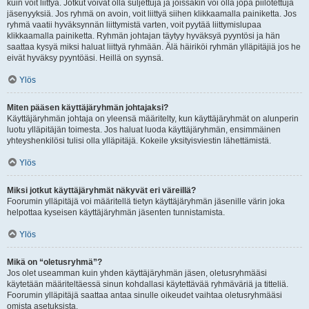
kuin voit liittyä. Jotkut voivat olla suljettuja ja joissakin voi olla jopa piilotettuja
jäsenyyksiä. Jos ryhmä on avoin, voit liittyä siihen klikkaamalla painiketta. Jos
ryhmä vaatii hyväksynnän liittymistä varten, voit pyytää liittymislupaa
klikkaamalla painiketta. Ryhmän johtajan täytyy hyväksyä pyyntösi ja hän
saattaa kysyä miksi haluat liittyä ryhmään. Älä häiriköi ryhmän ylläpitäjiä jos he
eivät hyväksy pyyntöäsi. Heillä on syynsä.
Ylös
Miten pääsen käyttäjäryhmän johtajaksi?
Käyttäjäryhmän johtaja on yleensä määritelty, kun käyttäjäryhmät on alunperin
luotu ylläpitäjän toimesta. Jos haluat luoda käyttäjäryhmän, ensimmäinen
yhteyshenkilösi tulisi olla ylläpitäjä. Kokeile yksityisviestin lähettämistä.
Ylös
Miksi jotkut käyttäjäryhmät näkyvät eri väreillä?
Foorumin ylläpitäjä voi määritellä tietyn käyttäjäryhmän jäsenille värin joka
helpottaa kyseisen käyttäjäryhmän jäsenten tunnistamista.
Ylös
Mikä on “oletusryhmä”?
Jos olet useamman kuin yhden käyttäjäryhmän jäsen, oletusryhmääsi
käytetään määriteltäessä sinun kohdallasi käytettävää ryhmäväriä ja titteliä.
Foorumin ylläpitäjä saattaa antaa sinulle oikeudet vaihtaa oletusryhmääsi
omista asetuksista.