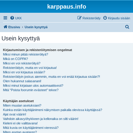
karppaus.info
UKK
Rekisteröidy
Kirjaudu sisään
E
Etusivu
Usein kysyttyä
t
Usein kysyttyä
s
i
Kirjautumisen ja rekisteröitymisen ongelmat
Miksi minun pitää rekisteröityä?
Mikä on COPPA?
Miksi en voi rekisteröityä?
Rekisteröidyin, mutta en voi kirjautua!
Miksi en voi kirjautua sisään?
Rekisteröidyin joskus aiemmin, mutta en voi enää kirjautua sisään?!
Olen hukannut salasanani!
Miksi minut kirjataan ulos automaattisesti?
Mitä “Poista foorumin evästeet” tekee?
Käyttäjän asetukset
Miten muutan asetuksiani?
Kuinka estän käyttäjänimeni näkymisen paikalla olevissa käyttäjissä?
Ajat ovat väärin!
Vaihdoin aikavyöhykkeen ja kellonaika on silti väärin!
Kieleni ei ole valittavana!
Mitä kuvia on käyttäjänimeni vieressä?
Miten asetan avataren?