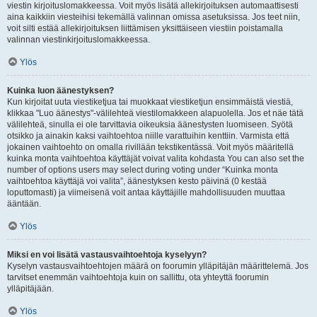
viestin kirjoituslomakkeessa. Voit myös lisätä allekirjoituksen automaattisesti
aina kaikkiin viesteihisi tekemällä valinnan omissa asetuksissa. Jos teet niin,
voit silti estää allekirjoituksen liittämisen yksittäiseen viestiin poistamalla
valinnan viestinkirjoituslomakkeessa.
Ylös
Kuinka luon äänestyksen?
Kun kirjoitat uuta viestiketjua tai muokkaat viestiketjun ensimmäistä viestiä,
klikkaa "Luo äänestys"-välilehteä viestilomakkeen alapuolella. Jos et näe tätä
välilehteä, sinulla ei ole tarvittavia oikeuksia äänestysten luomiseen. Syötä
otsikko ja ainakin kaksi vaihtoehtoa niille varattuihin kenttiin. Varmista että
jokainen vaihtoehto on omalla rivillään tekstikentässä. Voit myös määritellä
kuinka monta vaihtoehtoa käyttäjät voivat valita kohdasta You can also set the
number of options users may select during voting under “Kuinka monta
vaihtoehtoa käyttäjä voi valita”, äänestyksen kesto päivinä (0 kestää
loputtomasti) ja viimeisenä voit antaa käyttäjille mahdollisuuden muuttaa
ääntään.
Ylös
Miksi en voi lisätä vastausvaihtoehtoja kyselyyn?
Kyselyn vastausvaihtoehtojen määrä on foorumin ylläpitäjän määrittelemä. Jos
tarvitset enemmän vaihtoehtoja kuin on sallittu, ota yhteyttä foorumin
ylläpitäjään.
Ylös