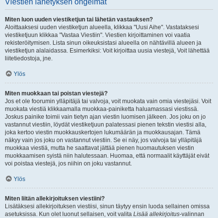
Viestien lähetyksen ongelmat
Miten luon uuden viestiketjun tai lähetän vastauksen?
Aloittaaksesi uuden viestiketjun alueella, klikkaa "Uusi Aihe". Vastataksesi
viestiketjuun klikkaa "Vastaa Viestiin". Viestien kirjoittaminen voi vaatia
rekisteröitymisen. Lista sinun oikeuksistasi alueella on nähtävillä alueen ja
viestiketjun alalaidassa. Esimerkiksi: Voit kirjoittaa uusia viestejä, Voit lähettää
liitetiedostoja, jne.
Ylös
Miten muokkaan tai poistan viestejä?
Jos et ole foorumin ylläpitäjä tai valvoja, voit muokata vain omia viestejäsi. Voit
muokata viestiä klikkaamalla muokkaa-painiketta haluamassasi viestissä.
Joskus painike toimii vain tietyn ajan viestin luomisen jälkeen. Jos joku on jo
vastannut viestiin, löydät viestiketjuun palatessasi pienen tekstin viestisi alla,
joka kertoo viestin muokkauskertojen lukumäärän ja muokkausajan. Tämä
näkyy vain jos joku on vastannut viestiin. Se ei näy, jos valvoja tai ylläpitäjä
muokkaa viestiä, mutta he saattavat jättää pienen huomautuksen viestin
muokkaamisen syistä niin halutessaan. Huomaa, että normaalit käyttäjät eivät
voi poistaa viestejä, jos niihin on joku vastannut.
Ylös
Miten liitän allekirjoituksen viestiini?
Lisätäksesi allekirjoituksen viestiisi, sinun täytyy ensin luoda sellainen omissa
asetuksissa. Kun olet luonut sellaisen, voit valita
Lisää allekirjoitus
-valinnan