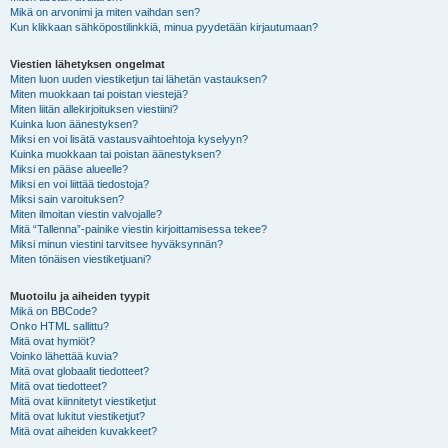
Mikä on arvonimi ja miten vaihdan sen?
Kun klikkaan sähköpostilinkkiä, minua pyydetään kirjautumaan?
Viestien lähetyksen ongelmat
Miten luon uuden viestiketjun tai lähetän vastauksen?
Miten muokkaan tai poistan viestejä?
Miten liitän allekirjoituksen viestiini?
Kuinka luon äänestyksen?
Miksi en voi lisätä vastausvaihtoehtoja kyselyyn?
Kuinka muokkaan tai poistan äänestyksen?
Miksi en pääse alueelle?
Miksi en voi liittää tiedostoja?
Miksi sain varoituksen?
Miten ilmoitan viestin valvojalle?
Mitä “Tallenna”-painike viestin kirjoittamisessa tekee?
Miksi minun viestini tarvitsee hyväksynnän?
Miten tönäisen viestiketjuani?
Muotoilu ja aiheiden tyypit
Mikä on BBCode?
Onko HTML sallittu?
Mitä ovat hymiöt?
Voinko lähettää kuvia?
Mitä ovat globaalit tiedotteet?
Mitä ovat tiedotteet?
Mitä ovat kiinnitetyt viestiketjut
Mitä ovat lukitut viestiketjut?
Mitä ovat aiheiden kuvakkeet?