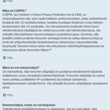
Ylös
Mikä on COPPA?
COPPA, tai Children’s Online Privacy Protection Act of 1998, on
yhdysvaltalainen laki, joka vaatii kaikkien verkkosivustojen, jotka mahdollisesti
keräävät alle 13-vuotiailta tietoja, hankkia huoltajan kirjallisen luvan tietojen
keräämiseen alle 13-vuotiaalta. Jos olet epävarma koskeeko tämä sinua
rekisteröityvänä käyttäjänä tai verkkosivua jolle olet rekisteröitymässä, ota
yhteyttä oikeudelliseen neuvonantajaan saadaksesi apua. Huomaa, että
phpBB Limited ja tämän foorumin omistajat eivät voi antaa lakineuvontaa ja
eivät ole yhteyshenkilöitä minkäänlaisissa lakiasioissa, lukuunottamatta
kysymystä “Keneen minun tulee olla yhteydessä väärinkäytöstapauksissa tai
lakiasioissa tähän foorumiin liittyen?”.
Ylös
Miksi en voi rekisteröityä?
On mahdollista, että foorumin ylläpitäjä on poistanut rekisteröinnin käytöstä
estääkseen uusia vierailijoita rekisteröitymästä. Foorumin ylläpitäjä on voinut
myös asettaa porttikiellon IP-osoitteellesi tai estänyt valitsemasi
käyttäjätunnuksen rekisteröinnin. Ota yhteyttä foorumin ylläpitäjään saadaksesi
apua.
Ylös
Rekisteröidyin, mutta en voi kirjautua!
Tarkista ensin käyttäjätunnuksesi ja salasanasi. Jos ne ovat oikein, yksi