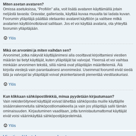
Miten asetan avataren?
Omissa asetuksissa, “Profiilin” alla, voit lisätä avataren käyttämällä jotain
neljästä tavasta: Gravatar, galleriasta, käyttää kuvaa muualta tai ladata kuvan.
Foorumin ylläpitäjä päättää otetaanko avataret käyttöön ja valitsee mitkä
avatarien käyttöönottotavat sallitaan. Jos et voi käyttää avataria, ota yhteyttä
foorumin ylläpitäjään.
Ylös
Mikä on arvonimi ja miten vaihdan sen?
Arvonimet, jotka näkyvät käyttäjänimesi alla osoittavat kirjoittamiesi viestien
määrän tai tietyt käyttäjät, kuten ylläpitäjät tai valvojat. Yleensä et voi vaihtaa
minkään arvonimen tekstiä, sillä nämä ovat ylläpitäjän määrittelemiä. Älä
kirjoita viestejä vain parantaaksesi arvonimeäsi. Useimmat foorumit eivät siedä
tätä ja valvojat tai ylläpitäjät voivat yksinkertaisesti pienentää viestilaskuriasi.
Ylös
Kun klikkaan sähköpostilinkkiä, minua pyydetään kirjautumaan?
Vain rekisteröityneet käyttäjät voivat lähettää sähköpostia muille käyttäjille
sisäänrakennetulla sähköpostilomakkeella ja vain jos ylläpitäjä sallii tämän
ominaisuuden. Kirjautuminen vaaditaan, jotta tunnistautumattomat käyttäjät
eivät voisi väärinkäyttää sähköpostijärjestelmää.
Ylös