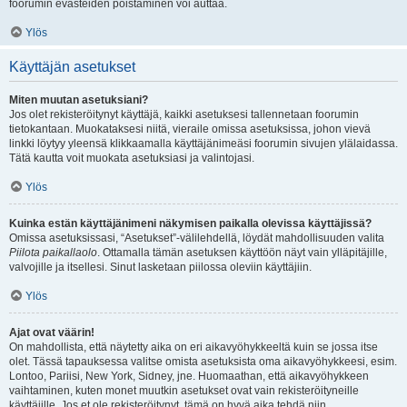
foorumin evästeiden poistaminen voi auttaa.
Ylös
Käyttäjän asetukset
Miten muutan asetuksiani?
Jos olet rekisteröitynyt käyttäjä, kaikki asetuksesi tallennetaan foorumin
tietokantaan. Muokataksesi niitä, vieraile omissa asetuksissa, johon vievä
linkki löytyy yleensä klikkaamalla käyttäjänimeäsi foorumin sivujen ylälaidassa.
Tätä kautta voit muokata asetuksiasi ja valintojasi.
Ylös
Kuinka estän käyttäjänimeni näkymisen paikalla olevissa käyttäjissä?
Omissa asetuksissasi, “Asetukset”-välilehdellä, löydät mahdollisuuden valita
Piilota paikallaolo
. Ottamalla tämän asetuksen käyttöön näyt vain ylläpitäjille,
valvojille ja itsellesi. Sinut lasketaan piilossa oleviin käyttäjiin.
Ylös
Ajat ovat väärin!
On mahdollista, että näytetty aika on eri aikavyöhykkeeltä kuin se jossa itse
olet. Tässä tapauksessa valitse omista asetuksista oma aikavyöhykkeesi, esim.
Lontoo, Pariisi, New York, Sidney, jne. Huomaathan, että aikavyöhykkeen
vaihtaminen, kuten monet muutkin asetukset ovat vain rekisteröityneille
käyttäjille. Jos et ole rekisteröitynyt, tämä on hyvä aika tehdä niin.