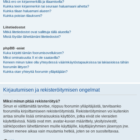
Mikä ero on kirjanmerkillä ja tilaamisella?
Kuinka teen kirjanmerkin tai seuraan haluamaani aihetta?
Kuinka tilaan haluamani alueen?
Kuinka poistan tilaukseni?
Liitetiedostot
Mitkä liitetiedostot ovat sallittuja tällä alueella?
Mistä löydän lähettämäni liitetiedostot?
phpBB -asiat
Kuka kirjoitti tämän foorumisovelluksen?
Miksi ominaisuutta X ei ole saatavilla?
Keneen minun tulee olla yhteydessä väärinkäytöstapauksissa tai lakiasioissa tähän
foorumiin liittyen?
Kuinka otan yhteyttä foorumin ylläpitäjään?
Kirjautumisen ja rekisteröitymisen ongelmat
Miksi minun pitää rekisteröityä?
Sinun ei välttämättä tarvitse, riippuu foorumin ylläpitäjästä, tarvitaanko
foorumilla kirjoittamiseen rekisteröitymistä. Rekisteröityminen voi kuitenkin
antaa sinulle lisää ominaisuuksia käyttöön, jotka eivät ole vieraiden
käytettävissä. Näitä ovat mm. avatar-kuvan määrittely, yksityisviestit,
sähköpostien lähettäminen muille käyttäjille, käyttäjäryhmien jäsenyys jne.
Siihen menee aikaa vain muutamia hetkiä, joten se on suositeltavaa.