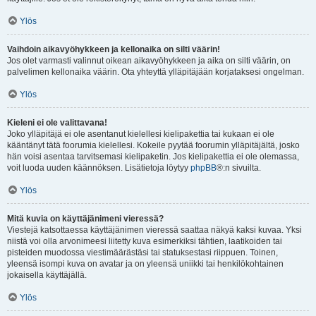
Ylös
Vaihdoin aikavyöhykkeen ja kellonaika on silti väärin!
Jos olet varmasti valinnut oikean aikavyöhykkeen ja aika on silti väärin, on
palvelimen kellonaika väärin. Ota yhteyttä ylläpitäjään korjataksesi ongelman.
Ylös
Kieleni ei ole valittavana!
Joko ylläpitäjä ei ole asentanut kielellesi kielipakettia tai kukaan ei ole
kääntänyt tätä foorumia kielellesi. Kokeile pyytää foorumin ylläpitäjältä, josko
hän voisi asentaa tarvitsemasi kielipaketin. Jos kielipakettia ei ole olemassa,
voit luoda uuden käännöksen. Lisätietoja löytyy
phpBB
®:n sivuilta.
Ylös
Mitä kuvia on käyttäjänimeni vieressä?
Viestejä katsottaessa käyttäjänimen vieressä saattaa näkyä kaksi kuvaa. Yksi
niistä voi olla arvonimeesi liitetty kuva esimerkiksi tähtien, laatikoiden tai
pisteiden muodossa viestimäärästäsi tai statuksestasi riippuen. Toinen,
yleensä isompi kuva on avatar ja on yleensä uniikki tai henkilökohtainen
jokaisella käyttäjällä.
Ylös