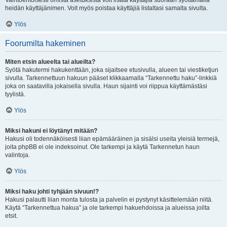
Vaihtoehtoisesti omista asetuksista voit lisätä käyttäjiä suoraan syöttämällä
heidän käyttäjänimen. Voit myös poistaa käyttäjiä listaltasi samalta sivulta.
Ylös
Foorumilta hakeminen
Miten etsin alueelta tai alueilta?
Syötä hakutermi hakukenttään, joka sijaitsee etusivulla, alueen tai viestiketjun
sivulla. Tarkennettuun hakuun pääset klikkaamalla “Tarkennettu haku”-linkkiä
joka on saatavilla jokaisella sivulla. Haun sijainti voi riippua käyttämästäsi
tyylistä.
Ylös
Miksi hakuni ei löytänyt mitään?
Hakusi oli todennäköisesti liian epämääräinen ja sisälsi useita yleisiä termejä,
joita phpBB ei ole indeksoinut. Ole tarkempi ja käytä Tarkennetun haun
valintoja.
Ylös
Miksi haku johti tyhjään sivuun!?
Hakusi palautti liian monta tulosta ja palvelin ei pystynyt käsittelemään niitä.
Käytä “Tarkennettua hakua” ja ole tarkempi hakuehdoissa ja alueissa joilta
etsit.