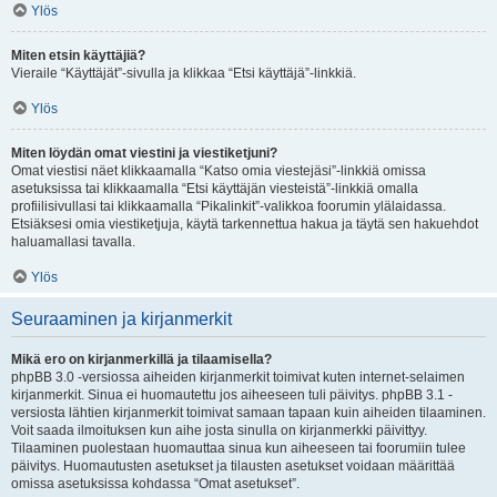
Ylös
Miten etsin käyttäjiä?
Vieraile “Käyttäjät”-sivulla ja klikkaa “Etsi käyttäjä”-linkkiä.
Ylös
Miten löydän omat viestini ja viestiketjuni?
Omat viestisi näet klikkaamalla “Katso omia viestejäsi”-linkkiä omissa
asetuksissa tai klikkaamalla “Etsi käyttäjän viesteistä”-linkkiä omalla
profiilisivullasi tai klikkaamalla “Pikalinkit”-valikkoa foorumin ylälaidassa.
Etsiäksesi omia viestiketjuja, käytä tarkennettua hakua ja täytä sen hakuehdot
haluamallasi tavalla.
Ylös
Seuraaminen ja kirjanmerkit
Mikä ero on kirjanmerkillä ja tilaamisella?
phpBB 3.0 -versiossa aiheiden kirjanmerkit toimivat kuten internet-selaimen
kirjanmerkit. Sinua ei huomautettu jos aiheeseen tuli päivitys. phpBB 3.1 -
versiosta lähtien kirjanmerkit toimivat samaan tapaan kuin aiheiden tilaaminen.
Voit saada ilmoituksen kun aihe josta sinulla on kirjanmerkki päivittyy.
Tilaaminen puolestaan huomauttaa sinua kun aiheeseen tai foorumiin tulee
päivitys. Huomautusten asetukset ja tilausten asetukset voidaan määrittää
omissa asetuksissa kohdassa “Omat asetukset”.