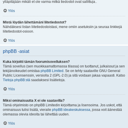
ylläpitäjään mikäli et ole varma mitkä tiedostot ovat sallittuja..
Ylös
Mistä löydän lähettämäni liitetiedostot?
Nähdäksesi listan liitetiedostoistasi, mene omiin asetuksiin ja seuraa linkkejä
liitetiedostot-osioon.
Ylös
phpBB -asiat
Kuka kirjoitti tämän foorumisovelluksen?
Tämä sovellus (sen muokkaamattomassa tilassa) on tuottanut, julkaissut ja sen
tekijänoikeudet omistaa
phpBB Limited
. Se on tehty saataville GNU General
Public Licensenssin, versiolla 2 (GPL-2.0) ja sitä voidaan jakaa vapaasti. Katso
Tietoja phpBB:stä
saadaksesi lisätietoja.
Ylös
Miksi ominaisuutta X ei ole saatavilla?
Tämä ohjelmisto on phpBB Limitedin kirjoittama ja lisensoima. Jos uskot, että
ominaisuus tulisi lisätä, vieraile
phpBB ideakeskuksessa
, jossa voit äänestää
olemassa olevia ideoita tai lähettää uuden.
Ylös