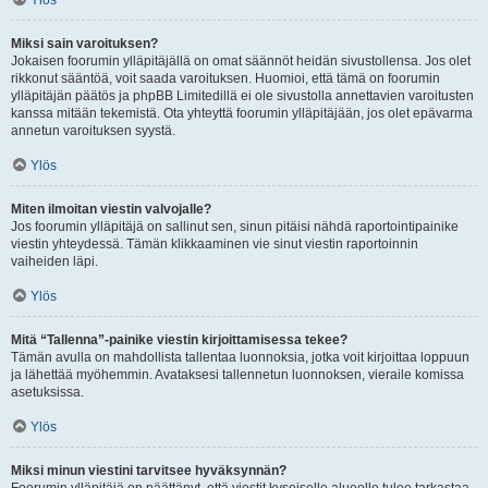
Ylös
Miksi sain varoituksen?
Jokaisen foorumin ylläpitäjällä on omat säännöt heidän sivustollensa. Jos olet
rikkonut sääntöä, voit saada varoituksen. Huomioi, että tämä on foorumin
ylläpitäjän päätös ja phpBB Limitedillä ei ole sivustolla annettavien varoitusten
kanssa mitään tekemistä. Ota yhteyttä foorumin ylläpitäjään, jos olet epävarma
annetun varoituksen syystä.
Ylös
Miten ilmoitan viestin valvojalle?
Jos foorumin ylläpitäjä on sallinut sen, sinun pitäisi nähdä raportointipainike
viestin yhteydessä. Tämän klikkaaminen vie sinut viestin raportoinnin
vaiheiden läpi.
Ylös
Mitä “Tallenna”-painike viestin kirjoittamisessa tekee?
Tämän avulla on mahdollista tallentaa luonnoksia, jotka voit kirjoittaa loppuun
ja lähettää myöhemmin. Avataksesi tallennetun luonnoksen, vieraile komissa
asetuksissa.
Ylös
Miksi minun viestini tarvitsee hyväksynnän?