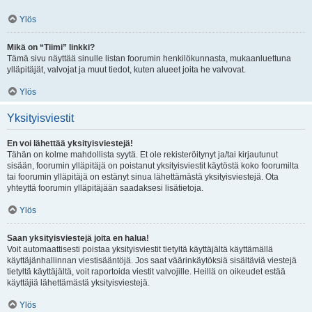
Ylös
Mikä on “Tiimi” linkki?
Tämä sivu näyttää sinulle listan foorumin henkilökunnasta, mukaanluettuna
ylläpitäjät, valvojat ja muut tiedot, kuten alueet joita he valvovat.
Ylös
Yksityisviestit
En voi lähettää yksityisviestejä!
Tähän on kolme mahdollista syytä. Et ole rekisteröitynyt ja/tai kirjautunut
sisään, foorumin ylläpitäjä on poistanut yksityisviestit käytöstä koko foorumilta
tai foorumin ylläpitäjä on estänyt sinua lähettämästä yksityisviestejä. Ota
yhteyttä foorumin ylläpitäjään saadaksesi lisätietoja.
Ylös
Saan yksityisviestejä joita en halua!
Voit automaattisesti poistaa yksityisviestit tietyltä käyttäjältä käyttämällä
käyttäjänhallinnan viestisääntöjä. Jos saat väärinkäytöksiä sisältäviä viestejä
tietyltä käyttäjältä, voit raportoida viestit valvojille. Heillä on oikeudet estää
käyttäjiä lähettämästä yksityisviestejä.
Ylös