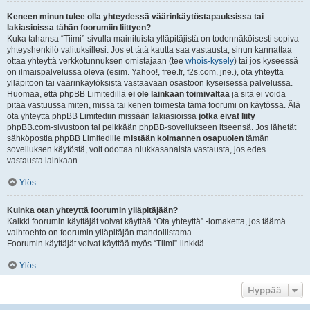
Keneen minun tulee olla yhteydessä väärinkäytöstapauksissa tai
lakiasioissa tähän foorumiin liittyen?
Kuka tahansa “Tiimi”-sivulla mainituista ylläpitäjistä on todennäköisesti sopiva
yhteyshenkilö valituksillesi. Jos et tätä kautta saa vastausta, sinun kannattaa
ottaa yhteyttä verkkotunnuksen omistajaan (tee
whois-kysely
) tai jos kyseessä
on ilmaispalvelussa oleva (esim. Yahoo!, free.fr, f2s.com, jne.), ota yhteyttä
ylläpitoon tai väärinkäytöksistä vastaavaan osastoon kyseisessä palvelussa.
Huomaa, että phpBB Limitedillä
ei ole lainkaan toimivaltaa
ja sitä ei voida
pitää vastuussa miten, missä tai kenen toimesta tämä foorumi on käytössä. Älä
ota yhteyttä phpBB Limitediin missään lakiasioissa
jotka eivät liity
phpBB.com-sivustoon tai pelkkään phpBB-sovellukseen itseensä. Jos lähetät
sähköpostia phpBB Limitedille
mistään kolmannen osapuolen
tämän
sovelluksen käytöstä, voit odottaa niukkasanaista vastausta, jos edes
vastausta lainkaan.
Ylös
Kuinka otan yhteyttä foorumin ylläpitäjään?
Kaikki foorumin käyttäjät voivat käyttää “Ota yhteyttä” -lomaketta, jos täämä
vaihtoehto on foorumin ylläpitäjän mahdollistama.
Foorumin käyttäjät voivat käyttää myös “Tiimi”-linkkiä.
Ylös
Hyppää