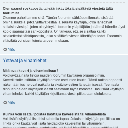
Olen saanut roskapostia tai väärinkäytöksiä sisältäviä viestejä tältä
foorumilta!
Olemme pahoillamme siitä. Tämän foorumin sähköpostilomake sisältää
ominaisuuksia, jotka yrittävät estää ja seurata käyttäjiä, jotka lähettävät
sellaisia viestejä, joten ota yhteyttä foorumin ylläpitäjään ja lähetä hänelle täysi
kopio saamastasi sähköpostista. On tärkeää, että se sisältää kaikki
otsaketiedot sähköpostista, jotka sisältävät viestin lähettäjän tiedot. Foorumin
ylläpitäjä voi sitten toimia tarpeen mukaan.
Ylös
Ystävät ja vihamiehet
Mitä ovat kaveri ja vihamieslistat?
Voit käyttää näitä listoja muiden foorumin käyttäjien organisointiin.
Kaverilistalle lisätään käyttäjiä omien asetusten kautta. Tämä auttaa nopeasti
näkemään jos he ovat paikalla ja yksityisviestien lähettämisessä. Teemasta
riippuen näiden käyttäjien viestit saatetaan myös korostaa. Jos lisäät käyttäjän
vihamieheksi, kaikki käyttäjän kirjoittamat viestit piilotetaan oletuksena.
Ylös
Kuinka voin lisätä / poistaa käyttäjiä kavereista tai vihamiehistä
Voit lisätä käyttäjiä listoihisi kahdella tapaa. Jokaisen käyttäjän profiilissa on
linkki jonka kautta voit lisätä heidät joko kavereihin tai vihamiehiin.