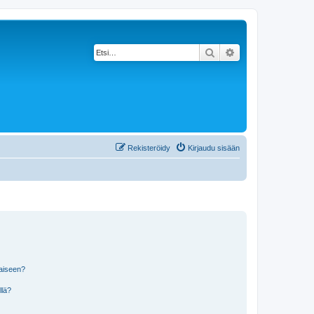
Etsi
Tarkennettu haku
Rekisteröidy
Kirjaudu sisään
laiseen?
llä?