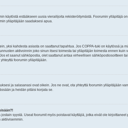
nin käytöstä estääkseen uusia vierailijoita rekisteröitymästä. Foorumin ylläpitäjä on v
umin ylläpitäjään saadaksesi apua.
ein, yksi kahdesta asiasta on saattanut tapahtua. Jos COPPA-tuki on käytössä ja määri
nnusten aktivoinnin joko sinun itsesi toimesta tai ylläpitäjän toimesta ennen kuin vo
. Jos et saanut sähköpostia, olet saattanut antaa virheellisen sähköpostiosoitteen t
 yhteyttä foorumin ylläpitäjään.
sesi ja salasanasi ovat oikein. Jos ne ovat, ota yhteyttä foorumin ylläpitäjään varmi
ssään ja heidän pitäisi korjata se.
sisään?!
stä jostain syystä. Useat foorumit myös poistavat käyttäjiä, jotka eivät ole kirjoitta
n aktiivisemmin.