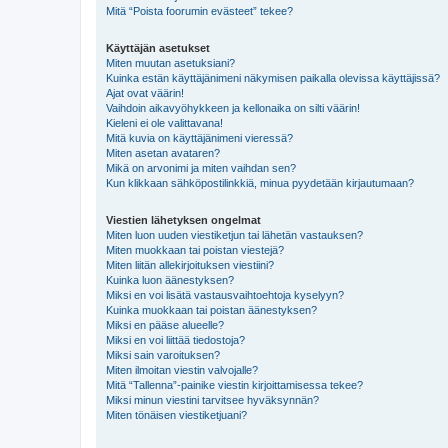
Mitä “Poista foorumin evästeet” tekee?
Käyttäjän asetukset
Miten muutan asetuksiani?
Kuinka estän käyttäjänimeni näkymisen paikalla olevissa käyttäjissä?
Ajat ovat väärin!
Vaihdoin aikavyöhykkeen ja kellonaika on silti väärin!
Kieleni ei ole valittavana!
Mitä kuvia on käyttäjänimeni vieressä?
Miten asetan avataren?
Mikä on arvonimi ja miten vaihdan sen?
Kun klikkaan sähköpostilinkkiä, minua pyydetään kirjautumaan?
Viestien lähetyksen ongelmat
Miten luon uuden viestiketjun tai lähetän vastauksen?
Miten muokkaan tai poistan viestejä?
Miten liitän allekirjoituksen viestiini?
Kuinka luon äänestyksen?
Miksi en voi lisätä vastausvaihtoehtoja kyselyyn?
Kuinka muokkaan tai poistan äänestyksen?
Miksi en pääse alueelle?
Miksi en voi liittää tiedostoja?
Miksi sain varoituksen?
Miten ilmoitan viestin valvojalle?
Mitä “Tallenna”-painike viestin kirjoittamisessa tekee?
Miksi minun viestini tarvitsee hyväksynnän?
Miten tönäisen viestiketjuani?