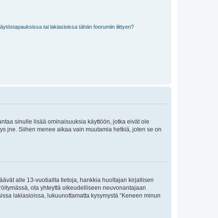
töstapauksissa tai lakiasioissa tähän foorumiin liittyen?
 antaa sinulle lisää ominaisuuksia käyttöön, jotka eivät ole
enyys jne. Siihen menee aikaa vain muutamia hetkiä, joten se on
vät alle 13-vuotiailta tietoja, hankkia huoltajan kirjallisen
teröitymässä, ota yhteyttä oikeudelliseen neuvonantajaan
isissa lakiasioissa, lukuunottamatta kysymystä “Keneen minun