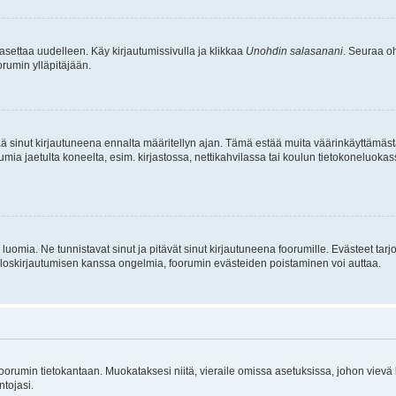
asettaa uudelleen. Käy kirjautumissivulla ja klikkaa
Unohdin salasanani
. Seuraa oh
rumin ylläpitäjään.
tää sinut kirjautuneena ennalta määritellyn ajan. Tämä estää muita väärinkäyttämäs
rumia jaetulta koneelta, esim. kirjastossa, nettikahvilassa tai koulun tietokoneluokas
luomia. Ne tunnistavat sinut ja pitävät sinut kirjautuneena foorumille. Evästeet tarj
i uloskirjautumisen kanssa ongelmia, foorumin evästeiden poistaminen voi auttaa.
n foorumin tietokantaan. Muokataksesi niitä, vieraile omissa asetuksissa, johon vievä
ntojasi.