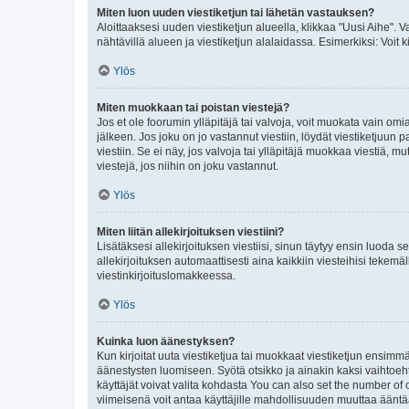
Miten luon uuden viestiketjun tai lähetän vastauksen?
Aloittaaksesi uuden viestiketjun alueella, klikkaa "Uusi Aihe". Va
nähtävillä alueen ja viestiketjun alalaidassa. Esimerkiksi: Voit kir
Ylös
Miten muokkaan tai poistan viestejä?
Jos et ole foorumin ylläpitäjä tai valvoja, voit muokata vain om
jälkeen. Jos joku on jo vastannut viestiin, löydät viestiketjuu
viestiin. Se ei näy, jos valvoja tai ylläpitäjä muokkaa viestiä,
viestejä, jos niihin on joku vastannut.
Ylös
Miten liitän allekirjoituksen viestiini?
Lisätäksesi allekirjoituksen viestiisi, sinun täytyy ensin luoda s
allekirjoituksen automaattisesti aina kaikkiin viesteihisi tekemäl
viestinkirjoituslomakkeessa.
Ylös
Kuinka luon äänestyksen?
Kun kirjoitat uuta viestiketjua tai muokkaat viestiketjun ensimmäi
äänestysten luomiseen. Syötä otsikko ja ainakin kaksi vaihtoehto
käyttäjät voivat valita kohdasta You can also set the number of
viimeisenä voit antaa käyttäjille mahdollisuuden muuttaa ääntä