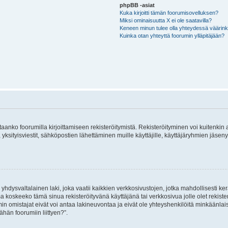
phpBB -asiat
Kuka kirjoitti tämän foorumisovelluksen?
Miksi ominaisuutta X ei ole saatavilla?
Keneen minun tulee olla yhteydessä väärinkäy
Kuinka otan yhteyttä foorumin ylläpitäjään?
vitaanko foorumilla kirjoittamiseen rekisteröitymistä. Rekisteröityminen voi kuitenkin
 yksityisviestit, sähköpostien lähettäminen muille käyttäjille, käyttäjäryhmien jäs
hdysvaltalainen laki, joka vaatii kaikkien verkkosivustojen, jotka mahdollisesti kerää
a koskeeko tämä sinua rekisteröityvänä käyttäjänä tai verkkosivua jolle olet rekis
 omistajat eivät voi antaa lakineuvontaa ja eivät ole yhteyshenkilöitä minkäänla
ähän foorumiin liittyen?”.