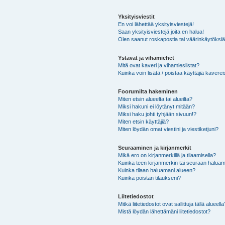
Yksityisviestit
En voi lähettää yksityisviestejä!
Saan yksityisviestejä joita en halua!
Olen saanut roskapostia tai väärinkäytöksiä s
Ystävät ja vihamiehet
Mitä ovat kaveri ja vihamieslistat?
Kuinka voin lisätä / poistaa käyttäjiä kaverei
Foorumilta hakeminen
Miten etsin alueelta tai alueilta?
Miksi hakuni ei löytänyt mitään?
Miksi haku johti tyhjään sivuun!?
Miten etsin käyttäjiä?
Miten löydän omat viestini ja viestiketjuni?
Seuraaminen ja kirjanmerkit
Mikä ero on kirjanmerkillä ja tilaamisella?
Kuinka teen kirjanmerkin tai seuraan haluam
Kuinka tilaan haluamani alueen?
Kuinka poistan tilaukseni?
Liitetiedostot
Mitkä liitetiedostot ovat sallittuja tällä alueell
Mistä löydän lähettämäni liitetiedostot?