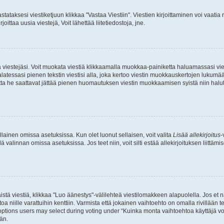
stataksesi viestiketjuun klikkaa "Vastaa Viestiin". Viestien kirjoittaminen voi vaatia
joittaa uusia viestejä, Voit lähettää liitetiedostoja, jne.
ia viestejäsi. Voit muokata viestiä klikkaamalla muokkaa-painiketta haluamassasi vies
n palatessasi pienen tekstin viestisi alla, joka kertoo viestin muokkauskertojen luk
 mutta he saattavat jättää pienen huomautuksen viestin muokkaamisen syistä niin halu
ellainen omissa asetuksissa. Kun olet luonut sellaisen, voit valita
Lisää allekirjoitus
-
lä valinnan omissa asetuksissa. Jos teet niin, voit silti estää allekirjoituksen liittäm
stä viestiä, klikkaa "Luo äänestys"-välilehteä viestilomakkeen alapuolella. Jos et näe
a niille varattuihin kenttiin. Varmista että jokainen vaihtoehto on omalla rivillään
 options users may select during voting under “Kuinka monta vaihtoehtoa käyttäjä voi
än.