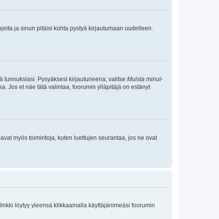
jeita ja sinun pitäisi kohta pystyä kirjautumaan uudelleen.
tä tunnuksiasi. Pysyäksesi kirjautuneena, valitse
Muista minut
-
sa. Jos et näe tätä valintaa, foorumin ylläpitäjä on estänyt
oavat myös toimintoja, kuten luettujen seurantaa, jos ne ovat
 linkki löytyy yleensä klikkaamalla käyttäjänimeäsi foorumin