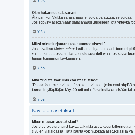
Ylös
Olen hukannut salasanani!
Älä panikoi! Vaikka salasanaasi ei voida palauttaa, se voidaan 
Jos et pysty asettamaan salasanaasi uudelleen, ota yhteyttä foo
Ylös
Miksi minut kirjataan ulos automaattisesti?
Jos et valitse
Muista minut
-laatikkoa kirjautuessasi, foorumi pi
valinta kirjautuessasi. Tämä ei ole suositeltavaa, jos käytät foo
tämän toiminnon käyttämisen.
Ylös
Mitä “Poista foorumin evästeet” tekee?
“Poista foorumin evästeet” poistaa evästeet, jotka ovat phpBB:n 
foorumin ylläpitäjän käyttöönottamia. Jos sinulla on sisään ta
Ylös
Käyttäjän asetukset
Miten muutan asetuksiani?
Jos olet rekisteröitynyt käyttäjä, kaikki asetuksesi tallennetaa
sivujen ylälaidassa. Tätä kautta voit muokata asetuksiasi ja vali