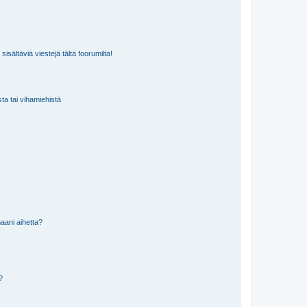
isältäviä viestejä tältä foorumilta!
sta tai vihamiehistä
aani aihetta?
a?