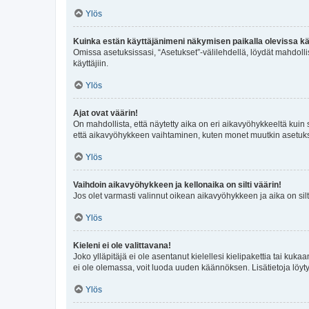
Ylös
Kuinka estän käyttäjänimeni näkymisen paikalla olevissa kä
Omissa asetuksissasi, “Asetukset”-välilehdellä, löydät mahdoll
käyttäjiin.
Ylös
Ajat ovat väärin!
On mahdollista, että näytetty aika on eri aikavyöhykkeeltä kuin
että aikavyöhykkeen vaihtaminen, kuten monet muutkin asetukset o
Ylös
Vaihdoin aikavyöhykkeen ja kellonaika on silti väärin!
Jos olet varmasti valinnut oikean aikavyöhykkeen ja aika on silt
Ylös
Kieleni ei ole valittavana!
Joko ylläpitäjä ei ole asentanut kielellesi kielipakettia tai kuka
ei ole olemassa, voit luoda uuden käännöksen. Lisätietoja löyt
Ylös