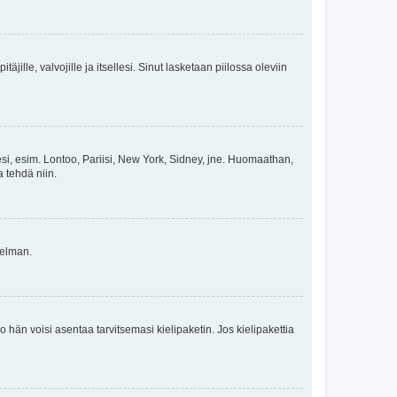
äjille, valvojille ja itsellesi. Sinut lasketaan piilossa oleviin
esi, esim. Lontoo, Pariisi, New York, Sidney, jne. Huomaathan,
a tehdä niin.
gelman.
ko hän voisi asentaa tarvitsemasi kielipaketin. Jos kielipakettia