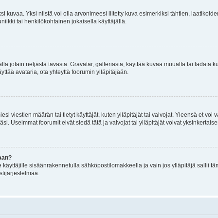
 kuvaa. Yksi niistä voi olla arvonimeesi liitetty kuva esimerkiksi tähtien, laatikoid
iikki tai henkilökohtainen jokaisella käyttäjällä.
mällä jotain neljästä tavasta: Gravatar, galleriasta, käyttää kuvaa muualta tai ladata
äyttää avataria, ota yhteyttä foorumin ylläpitäjään.
iesi viestien määrän tai tietyt käyttäjät, kuten ylläpitäjät tai valvojat. Yleensä et vo
i. Useimmat foorumit eivät siedä tätä ja valvojat tai ylläpitäjät voivat yksinkertaise
aan?
le käyttäjille sisäänrakennetulla sähköpostilomakkeella ja vain jos ylläpitäjä sallii
stijärjestelmää.