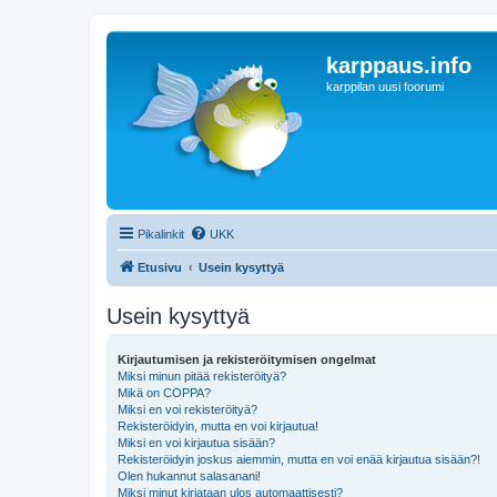
karppaus.info
karppilan uusi foorumi
Pikalinkit
UKK
Etusivu
Usein kysyttyä
Usein kysyttyä
Kirjautumisen ja rekisteröitymisen ongelmat
Miksi minun pitää rekisteröityä?
Mikä on COPPA?
Miksi en voi rekisteröityä?
Rekisteröidyin, mutta en voi kirjautua!
Miksi en voi kirjautua sisään?
Rekisteröidyin joskus aiemmin, mutta en voi enää kirjautua sisään?!
Olen hukannut salasanani!
Miksi minut kirjataan ulos automaattisesti?