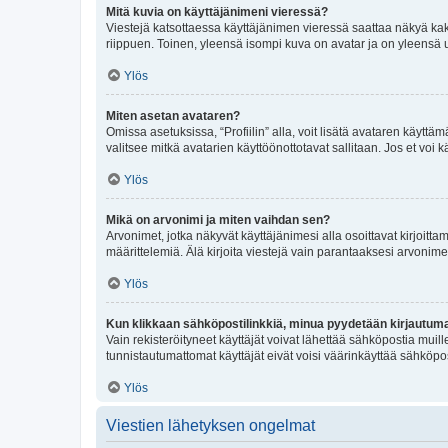
Mitä kuvia on käyttäjänimeni vieressä?
Viestejä katsottaessa käyttäjänimen vieressä saattaa näkyä kaksi
riippuen. Toinen, yleensä isompi kuva on avatar ja on yleensä un
Ylös
Miten asetan avataren?
Omissa asetuksissa, “Profiilin” alla, voit lisätä avataren käyttä
valitsee mitkä avatarien käyttöönottotavat sallitaan. Jos et voi k
Ylös
Mikä on arvonimi ja miten vaihdan sen?
Arvonimet, jotka näkyvät käyttäjänimesi alla osoittavat kirjoittam
määrittelemiä. Älä kirjoita viestejä vain parantaaksesi arvonimeäs
Ylös
Kun klikkaan sähköpostilinkkiä, minua pyydetään kirjautum
Vain rekisteröityneet käyttäjät voivat lähettää sähköpostia muil
tunnistautumattomat käyttäjät eivät voisi väärinkäyttää sähköpo
Ylös
Viestien lähetyksen ongelmat