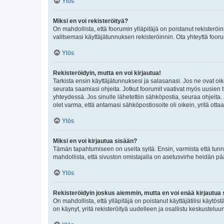
Ylös
Miksi en voi rekisteröityä?
On mahdollista, että foorumin ylläpitäjä on poistanut rekisteröin
valitsemasi käyttäjätunnuksen rekisteröinnin. Ota yhteyttä foor
Ylös
Rekisteröidyin, mutta en voi kirjautua!
Tarkista ensin käyttäjätunnuksesi ja salasanasi. Jos ne ovat oik
seurata saamiasi ohjeita. Jotkut foorumit vaativat myös uusien tu
yhteydessä. Jos sinulle lähetettiin sähköpostia, seuraa ohjeita
olet varma, että antamasi sähköpostiosoite oli oikein, yritä ottaa
Ylös
Miksi en voi kirjautua sisään?
Tämän tapahtumiseen on useita syitä. Ensin, varmista että tunnuk
mahdollista, että sivuston omistajalla on asetusvirhe heidän pää
Ylös
Rekisteröidyin joskus aiemmin, mutta en voi enää kirjautua 
On mahdollista, että ylläpitäjä on poistanut käyttäjätilisi käytö
on käynyt, yritä rekisteröityä uudelleen ja osallistu keskusteluu