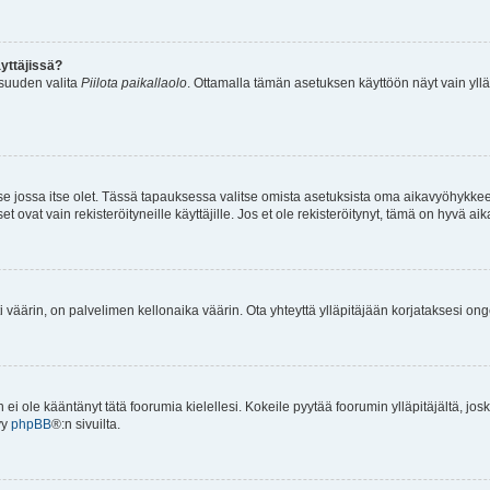
yttäjissä?
isuuden valita
Piilota paikallaolo
. Ottamalla tämän asetuksen käyttöön näyt vain ylläpit
 se jossa itse olet. Tässä tapauksessa valitse omista asetuksista oma aikavyöhykke
vat vain rekisteröityneille käyttäjille. Jos et ole rekisteröitynyt, tämä on hyvä aik
i väärin, on palvelimen kellonaika väärin. Ota yhteyttä ylläpitäjään korjataksesi on
an ei ole kääntänyt tätä foorumia kielellesi. Kokeile pyytää foorumin ylläpitäjältä, jos
yy
phpBB
®:n sivuilta.