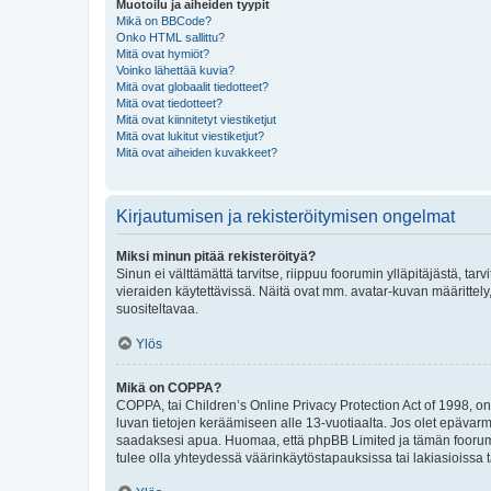
Muotoilu ja aiheiden tyypit
Mikä on BBCode?
Onko HTML sallittu?
Mitä ovat hymiöt?
Voinko lähettää kuvia?
Mitä ovat globaalit tiedotteet?
Mitä ovat tiedotteet?
Mitä ovat kiinnitetyt viestiketjut
Mitä ovat lukitut viestiketjut?
Mitä ovat aiheiden kuvakkeet?
Kirjautumisen ja rekisteröitymisen ongelmat
Miksi minun pitää rekisteröityä?
Sinun ei välttämättä tarvitse, riippuu foorumin ylläpitäjästä, tar
vieraiden käytettävissä. Näitä ovat mm. avatar-kuvan määrittely,
suositeltavaa.
Ylös
Mikä on COPPA?
COPPA, tai Children’s Online Privacy Protection Act of 1998, on y
luvan tietojen keräämiseen alle 13-vuotiaalta. Jos olet epävarm
saadaksesi apua. Huomaa, että phpBB Limited ja tämän foorumin
tulee olla yhteydessä väärinkäytöstapauksissa tai lakiasioissa t