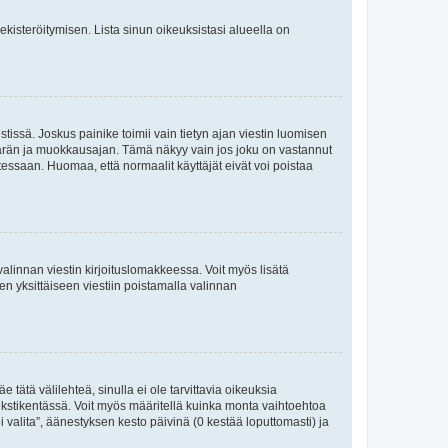
 rekisteröitymisen. Lista sinun oikeuksistasi alueella on
tissä. Joskus painike toimii vain tietyn ajan viestin luomisen
umäärän ja muokkausajan. Tämä näkyy vain jos joku on vastannut
tessaan. Huomaa, että normaalit käyttäjät eivät voi poistaa
valinnan viestin kirjoituslomakkeessa. Voit myös lisätä
isen yksittäiseen viestiin poistamalla valinnan
 tätä välilehteä, sinulla ei ole tarvittavia oikeuksia
 tekstikentässä. Voit myös määritellä kuinka monta vaihtoehtoa
 valita”, äänestyksen kesto päivinä (0 kestää loputtomasti) ja