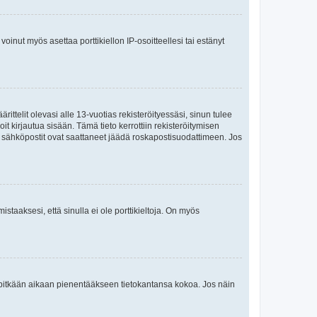
oinut myös asettaa porttikiellon IP-osoitteellesi tai estänyt
ttelit olevasi alle 13-vuotias rekisteröityessäsi, sinun tulee
it kirjautua sisään. Tämä tieto kerrottiin rekisteröitymisen
ai sähköpostit ovat saattaneet jäädä roskapostisuodattimeen. Jos
staaksesi, että sinulla ei ole porttikieltoja. On myös
neet pitkään aikaan pienentääkseen tietokantansa kokoa. Jos näin