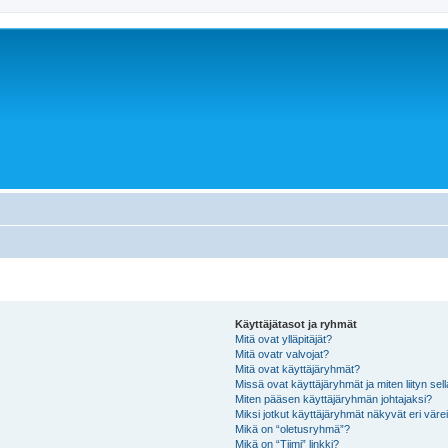
Käyttäjätasot ja ryhmät
Mitä ovat ylläpitäjät?
Mitä ovatr valvojat?
Mitä ovat käyttäjäryhmät?
Missä ovat käyttäjäryhmät ja miten liityn sel
Miten pääsen käyttäjäryhmän johtajaksi?
Miksi jotkut käyttäjäryhmät näkyvät eri värei
Mikä on “oletusryhmä”?
Mikä on “Tiimi” linkki?