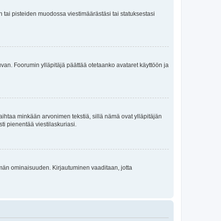
en tai pisteiden muodossa viestimäärästäsi tai statuksestasi
 kuvan. Foorumin ylläpitäjä päättää otetaanko avataret käyttöön ja
i vaihtaa minkään arvonimen tekstiä, sillä nämä ovat ylläpitäjän
sti pienentää viestilaskuriasi.
 tämän ominaisuuden. Kirjautuminen vaaditaan, jotta