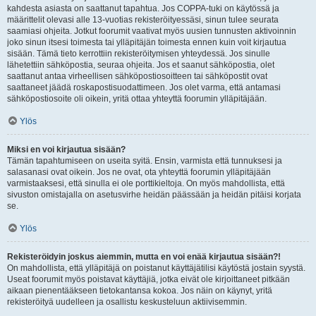
kahdesta asiasta on saattanut tapahtua. Jos COPPA-tuki on käytössä ja
määrittelit olevasi alle 13-vuotias rekisteröityessäsi, sinun tulee seurata
saamiasi ohjeita. Jotkut foorumit vaativat myös uusien tunnusten aktivoinnin
joko sinun itsesi toimesta tai ylläpitäjän toimesta ennen kuin voit kirjautua
sisään. Tämä tieto kerrottiin rekisteröitymisen yhteydessä. Jos sinulle
lähetettiin sähköpostia, seuraa ohjeita. Jos et saanut sähköpostia, olet
saattanut antaa virheellisen sähköpostiosoitteen tai sähköpostit ovat
saattaneet jäädä roskapostisuodattimeen. Jos olet varma, että antamasi
sähköpostiosoite oli oikein, yritä ottaa yhteyttä foorumin ylläpitäjään.
Ylös
Miksi en voi kirjautua sisään?
Tämän tapahtumiseen on useita syitä. Ensin, varmista että tunnuksesi ja
salasanasi ovat oikein. Jos ne ovat, ota yhteyttä foorumin ylläpitäjään
varmistaaksesi, että sinulla ei ole porttikieltoja. On myös mahdollista, että
sivuston omistajalla on asetusvirhe heidän päässään ja heidän pitäisi korjata
se.
Ylös
Rekisteröidyin joskus aiemmin, mutta en voi enää kirjautua sisään?!
On mahdollista, että ylläpitäjä on poistanut käyttäjätilisi käytöstä jostain syystä.
Useat foorumit myös poistavat käyttäjiä, jotka eivät ole kirjoittaneet pitkään
aikaan pienentääkseen tietokantansa kokoa. Jos näin on käynyt, yritä
rekisteröityä uudelleen ja osallistu keskusteluun aktiivisemmin.