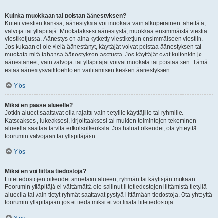
Kuinka muokkaan tai poistan äänestyksen?
Kuten viestien kanssa, äänestyksiä voi muokata vain alkuperäinen lähettäjä,
valvoja tai ylläpitäjä. Muokataksesi äänestystä, muokkaa ensimmäistä viestiä
viestiketjussa. Äänestys on aina kytketty viestiketjun ensimmäiseen viestiin.
Jos kukaan ei ole vielä äänestänyt, käyttäjät voivat poistaa äänestyksen tai
muokata mitä tahansa äänestyksen asetusta. Jos käyttäjät ovat kuitenkin jo
äänestäneet, vain valvojat tai ylläpitäjät voivat muokata tai poistaa sen. Tämä
estää äänestysvaihtoehtojen vaihtamisen kesken äänestyksen.
Ylös
Miksi en pääse alueelle?
Jotkin alueet saattavat olla rajattu vain tietyille käyttäjille tai ryhmille.
Katsoaksesi, lukeaksesi, kirjoittaaksesi tai muiden toimintojen tekeminen
alueella saattaa tarvita erikoisoikeuksia. Jos haluat oikeudet, ota yhteyttä
foorumin valvojaan tai ylläpitäjään.
Ylös
Miksi en voi liittää tiedostoja?
Liitetiedostojen oikeudet annetaan alueen, ryhmän tai käyttäjän mukaan.
Foorumin ylläpitäjä ei välttämättä ole sallinut liitetiedostojen liittämistä tietyllä
alueella tai vain tietyt ryhmät saattavat pystyä liittämään tiedostoja. Ota yhteyttä
foorumin ylläpitäjään jos et tiedä miksi et voi lisätä liitetiedostoja.