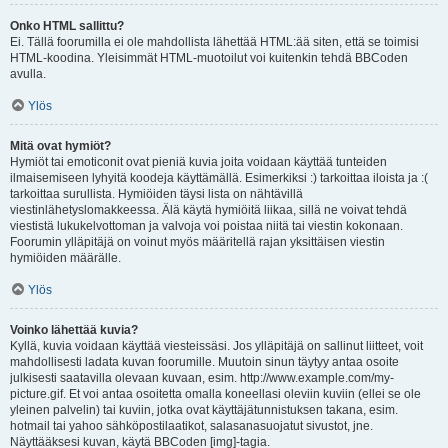
Onko HTML sallittu?
Ei. Tällä foorumilla ei ole mahdollista lähettää HTML:ää siten, että se toimisi
HTML-koodina. Yleisimmät HTML-muotoilut voi kuitenkin tehdä BBCoden
avulla.
Ylös
Mitä ovat hymiöt?
Hymiöt tai emoticonit ovat pieniä kuvia joita voidaan käyttää tunteiden
ilmaisemiseen lyhyitä koodeja käyttämällä. Esimerkiksi :) tarkoittaa iloista ja :(
tarkoittaa surullista. Hymiöiden täysi lista on nähtävillä
viestinlähetyslomakkeessa. Älä käytä hymiöitä liikaa, sillä ne voivat tehdä
viestistä lukukelvottoman ja valvoja voi poistaa niitä tai viestin kokonaan.
Foorumin ylläpitäjä on voinut myös määritellä rajan yksittäisen viestin
hymiöiden määrälle.
Ylös
Voinko lähettää kuvia?
Kyllä, kuvia voidaan käyttää viesteissäsi. Jos ylläpitäjä on sallinut liitteet, voit
mahdollisesti ladata kuvan foorumille. Muutoin sinun täytyy antaa osoite
julkisesti saatavilla olevaan kuvaan, esim. http://www.example.com/my-
picture.gif. Et voi antaa osoitetta omalla koneellasi oleviin kuviin (ellei se ole
yleinen palvelin) tai kuviin, jotka ovat käyttäjätunnistuksen takana, esim.
hotmail tai yahoo sähköpostilaatikot, salasanasuojatut sivustot, jne.
Näyttääksesi kuvan, käytä BBCoden [img]-tagia.