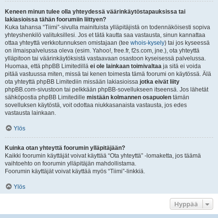
Keneen minun tulee olla yhteydessä väärinkäytöstapauksissa tai
lakiasioissa tähän foorumiin liittyen?
Kuka tahansa “Tiimi”-sivulla mainituista ylläpitäjistä on todennäköisesti sopiva
yhteyshenkilö valituksillesi. Jos et tätä kautta saa vastausta, sinun kannattaa
ottaa yhteyttä verkkotunnuksen omistajaan (tee
whois-kysely
) tai jos kyseessä
on ilmaispalvelussa oleva (esim. Yahoo!, free.fr, f2s.com, jne.), ota yhteyttä
ylläpitoon tai väärinkäytöksistä vastaavaan osastoon kyseisessä palvelussa.
Huomaa, että phpBB Limitedillä
ei ole lainkaan toimivaltaa
ja sitä ei voida
pitää vastuussa miten, missä tai kenen toimesta tämä foorumi on käytössä. Älä
ota yhteyttä phpBB Limitediin missään lakiasioissa
jotka eivät liity
phpBB.com-sivustoon tai pelkkään phpBB-sovellukseen itseensä. Jos lähetät
sähköpostia phpBB Limitedille
mistään kolmannen osapuolen
tämän
sovelluksen käytöstä, voit odottaa niukkasanaista vastausta, jos edes
vastausta lainkaan.
Ylös
Kuinka otan yhteyttä foorumin ylläpitäjään?
Kaikki foorumin käyttäjät voivat käyttää “Ota yhteyttä” -lomaketta, jos täämä
vaihtoehto on foorumin ylläpitäjän mahdollistama.
Foorumin käyttäjät voivat käyttää myös “Tiimi”-linkkiä.
Ylös
Hyppää