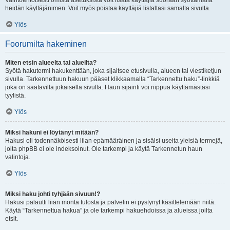
Vaihtoehtoisesti omista asetuksista voit lisätä käyttäjiä suoraan syöttämällä
heidän käyttäjänimen. Voit myös poistaa käyttäjiä listaltasi samalta sivulta.
Ylös
Foorumilta hakeminen
Miten etsin alueelta tai alueilta?
Syötä hakutermi hakukenttään, joka sijaitsee etusivulla, alueen tai viestiketjun
sivulla. Tarkennettuun hakuun pääset klikkaamalla “Tarkennettu haku”-linkkiä
joka on saatavilla jokaisella sivulla. Haun sijainti voi riippua käyttämästäsi
tyylistä.
Ylös
Miksi hakuni ei löytänyt mitään?
Hakusi oli todennäköisesti liian epämääräinen ja sisälsi useita yleisiä termejä,
joita phpBB ei ole indeksoinut. Ole tarkempi ja käytä Tarkennetun haun
valintoja.
Ylös
Miksi haku johti tyhjään sivuun!?
Hakusi palautti liian monta tulosta ja palvelin ei pystynyt käsittelemään niitä.
Käytä “Tarkennettua hakua” ja ole tarkempi hakuehdoissa ja alueissa joilta
etsit.