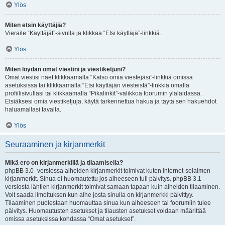
Ylös
Miten etsin käyttäjiä?
Vieraile “Käyttäjät”-sivulla ja klikkaa “Etsi käyttäjä”-linkkiä.
Ylös
Miten löydän omat viestini ja viestiketjuni?
Omat viestisi näet klikkaamalla “Katso omia viestejäsi”-linkkiä omissa
asetuksissa tai klikkaamalla “Etsi käyttäjän viesteistä”-linkkiä omalla
profiilisivullasi tai klikkaamalla “Pikalinkit”-valikkoa foorumin ylälaidassa.
Etsiäksesi omia viestiketjuja, käytä tarkennettua hakua ja täytä sen hakuehdot
haluamallasi tavalla.
Ylös
Seuraaminen ja kirjanmerkit
Mikä ero on kirjanmerkillä ja tilaamisella?
phpBB 3.0 -versiossa aiheiden kirjanmerkit toimivat kuten internet-selaimen
kirjanmerkit. Sinua ei huomautettu jos aiheeseen tuli päivitys. phpBB 3.1 -
versiosta lähtien kirjanmerkit toimivat samaan tapaan kuin aiheiden tilaaminen.
Voit saada ilmoituksen kun aihe josta sinulla on kirjanmerkki päivittyy.
Tilaaminen puolestaan huomauttaa sinua kun aiheeseen tai foorumiin tulee
päivitys. Huomautusten asetukset ja tilausten asetukset voidaan määrittää
omissa asetuksissa kohdassa “Omat asetukset”.