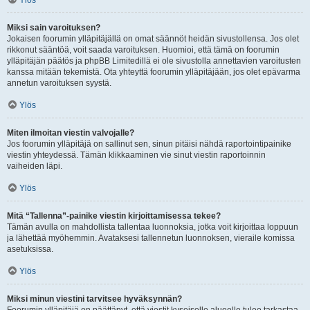
Ylös
Miksi sain varoituksen?
Jokaisen foorumin ylläpitäjällä on omat säännöt heidän sivustollensa. Jos olet
rikkonut sääntöä, voit saada varoituksen. Huomioi, että tämä on foorumin
ylläpitäjän päätös ja phpBB Limitedillä ei ole sivustolla annettavien varoitusten
kanssa mitään tekemistä. Ota yhteyttä foorumin ylläpitäjään, jos olet epävarma
annetun varoituksen syystä.
Ylös
Miten ilmoitan viestin valvojalle?
Jos foorumin ylläpitäjä on sallinut sen, sinun pitäisi nähdä raportointipainike
viestin yhteydessä. Tämän klikkaaminen vie sinut viestin raportoinnin
vaiheiden läpi.
Ylös
Mitä “Tallenna”-painike viestin kirjoittamisessa tekee?
Tämän avulla on mahdollista tallentaa luonnoksia, jotka voit kirjoittaa loppuun
ja lähettää myöhemmin. Avataksesi tallennetun luonnoksen, vieraile komissa
asetuksissa.
Ylös
Miksi minun viestini tarvitsee hyväksynnän?