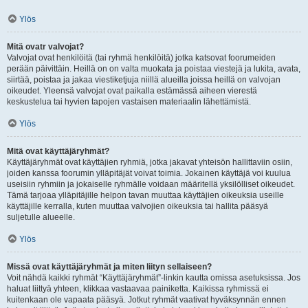
Ylös
Mitä ovatr valvojat?
Valvojat ovat henkilöitä (tai ryhmä henkilöitä) jotka katsovat foorumeiden
perään päivittäin. Heillä on on valta muokata ja poistaa viestejä ja lukita, avata,
siirtää, poistaa ja jakaa viestiketjuja niillä alueilla joissa heillä on valvojan
oikeudet. Yleensä valvojat ovat paikalla estämässä aiheen vierestä
keskustelua tai hyvien tapojen vastaisen materiaalin lähettämistä.
Ylös
Mitä ovat käyttäjäryhmät?
Käyttäjäryhmät ovat käyttäjien ryhmiä, jotka jakavat yhteisön hallittaviin osiin,
joiden kanssa foorumin ylläpitäjät voivat toimia. Jokainen käyttäjä voi kuulua
useisiin ryhmiin ja jokaiselle ryhmälle voidaan määritellä yksilölliset oikeudet.
Tämä tarjoaa ylläpitäjille helpon tavan muuttaa käyttäjien oikeuksia useille
käyttäjille kerralla, kuten muuttaa valvojien oikeuksia tai hallita pääsyä
suljetulle alueelle.
Ylös
Missä ovat käyttäjäryhmät ja miten liityn sellaiseen?
Voit nähdä kaikki ryhmät “Käyttäjäryhmät”-linkin kautta omissa asetuksissa. Jos
haluat liittyä yhteen, klikkaa vastaavaa painiketta. Kaikissa ryhmissä ei
kuitenkaan ole vapaata pääsyä. Jotkut ryhmät vaativat hyväksynnän ennen