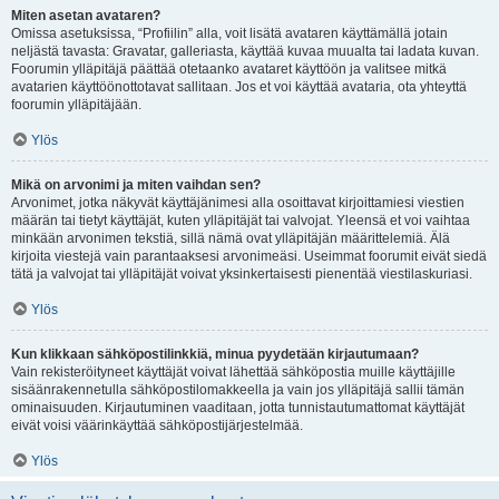
Miten asetan avataren?
Omissa asetuksissa, “Profiilin” alla, voit lisätä avataren käyttämällä jotain
neljästä tavasta: Gravatar, galleriasta, käyttää kuvaa muualta tai ladata kuvan.
Foorumin ylläpitäjä päättää otetaanko avataret käyttöön ja valitsee mitkä
avatarien käyttöönottotavat sallitaan. Jos et voi käyttää avataria, ota yhteyttä
foorumin ylläpitäjään.
Ylös
Mikä on arvonimi ja miten vaihdan sen?
Arvonimet, jotka näkyvät käyttäjänimesi alla osoittavat kirjoittamiesi viestien
määrän tai tietyt käyttäjät, kuten ylläpitäjät tai valvojat. Yleensä et voi vaihtaa
minkään arvonimen tekstiä, sillä nämä ovat ylläpitäjän määrittelemiä. Älä
kirjoita viestejä vain parantaaksesi arvonimeäsi. Useimmat foorumit eivät siedä
tätä ja valvojat tai ylläpitäjät voivat yksinkertaisesti pienentää viestilaskuriasi.
Ylös
Kun klikkaan sähköpostilinkkiä, minua pyydetään kirjautumaan?
Vain rekisteröityneet käyttäjät voivat lähettää sähköpostia muille käyttäjille
sisäänrakennetulla sähköpostilomakkeella ja vain jos ylläpitäjä sallii tämän
ominaisuuden. Kirjautuminen vaaditaan, jotta tunnistautumattomat käyttäjät
eivät voisi väärinkäyttää sähköpostijärjestelmää.
Ylös