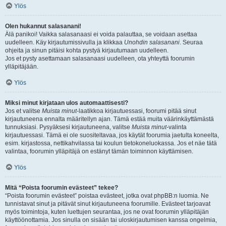
Ylös
Olen hukannut salasanani!
Älä panikoi! Vaikka salasanaasi ei voida palauttaa, se voidaan asettaa
uudelleen. Käy kirjautumissivulla ja klikkaa
Unohdin salasanani
. Seuraa
ohjeita ja sinun pitäisi kohta pystyä kirjautumaan uudelleen.
Jos et pysty asettamaan salasanaasi uudelleen, ota yhteyttä foorumin
ylläpitäjään.
Ylös
Miksi minut kirjataan ulos automaattisesti?
Jos et valitse
Muista minut
-laatikkoa kirjautuessasi, foorumi pitää sinut
kirjautuneena ennalta määritellyn ajan. Tämä estää muita väärinkäyttämästä
tunnuksiasi. Pysyäksesi kirjautuneena, valitse
Muista minut
-valinta
kirjautuessasi. Tämä ei ole suositeltavaa, jos käytät foorumia jaetulta koneelta,
esim. kirjastossa, nettikahvilassa tai koulun tietokoneluokassa. Jos et näe tätä
valintaa, foorumin ylläpitäjä on estänyt tämän toiminnon käyttämisen.
Ylös
Mitä “Poista foorumin evästeet” tekee?
“Poista foorumin evästeet” poistaa evästeet, jotka ovat phpBB:n luomia. Ne
tunnistavat sinut ja pitävät sinut kirjautuneena foorumille. Evästeet tarjoavat
myös toimintoja, kuten luettujen seurantaa, jos ne ovat foorumin ylläpitäjän
käyttöönottamia. Jos sinulla on sisään tai uloskirjautumisen kanssa ongelmia,