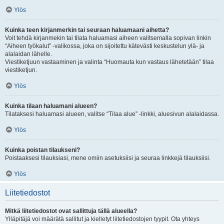
Ylös
Kuinka teen kirjanmerkin tai seuraan haluamaani aihetta?
Voit tehdä kirjanmekin tai tilata haluamasi aiheen valitsemalla sopivan linkin
“Aiheen työkalut” -valikossa, joka on sijoitettu kätevästi keskustelun ylä- ja
alalaidan lähelle.
Viestiketjuun vastaaminen ja valinta “Huomauta kun vastaus lähetetään” tilaa
viestiketjun.
Ylös
Kuinka tilaan haluamani alueen?
Tilataksesi haluamasi alueen, valitse “Tilaa alue” -linkki, aluesivun alalaidassa.
Ylös
Kuinka poistan tilaukseni?
Poistaaksesi tilauksiasi, mene omiin asetuksiisi ja seuraa linkkejä tilauksiisi.
Ylös
Liitetiedostot
Mitkä liitetiedostot ovat sallittuja tällä alueella?
Ylläpitäjä voi määrätä sallitut ja kielletyt liitetiedostojen tyypit. Ota yhteys