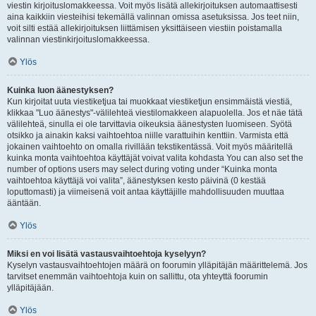
viestin kirjoituslomakkeessa. Voit myös lisätä allekirjoituksen automaattisesti
aina kaikkiin viesteihisi tekemällä valinnan omissa asetuksissa. Jos teet niin,
voit silti estää allekirjoituksen liittämisen yksittäiseen viestiin poistamalla
valinnan viestinkirjoituslomakkeessa.
Ylös
Kuinka luon äänestyksen?
Kun kirjoitat uuta viestiketjua tai muokkaat viestiketjun ensimmäistä viestiä,
klikkaa "Luo äänestys"-välilehteä viestilomakkeen alapuolella. Jos et näe tätä
välilehteä, sinulla ei ole tarvittavia oikeuksia äänestysten luomiseen. Syötä
otsikko ja ainakin kaksi vaihtoehtoa niille varattuihin kenttiin. Varmista että
jokainen vaihtoehto on omalla rivillään tekstikentässä. Voit myös määritellä
kuinka monta vaihtoehtoa käyttäjät voivat valita kohdasta You can also set the
number of options users may select during voting under “Kuinka monta
vaihtoehtoa käyttäjä voi valita”, äänestyksen kesto päivinä (0 kestää
loputtomasti) ja viimeisenä voit antaa käyttäjille mahdollisuuden muuttaa
ääntään.
Ylös
Miksi en voi lisätä vastausvaihtoehtoja kyselyyn?
Kyselyn vastausvaihtoehtojen määrä on foorumin ylläpitäjän määrittelemä. Jos
tarvitset enemmän vaihtoehtoja kuin on sallittu, ota yhteyttä foorumin
ylläpitäjään.
Ylös