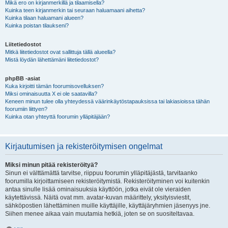
Mikä ero on kirjanmerkillä ja tilaamisella?
Kuinka teen kirjanmerkin tai seuraan haluamaani aihetta?
Kuinka tilaan haluamani alueen?
Kuinka poistan tilaukseni?
Liitetiedostot
Mitkä liitetiedostot ovat sallittuja tällä alueella?
Mistä löydän lähettämäni liitetiedostot?
phpBB -asiat
Kuka kirjoitti tämän foorumisovelluksen?
Miksi ominaisuutta X ei ole saatavilla?
Keneen minun tulee olla yhteydessä väärinkäytöstapauksissa tai lakiasioissa tähän
foorumiin liittyen?
Kuinka otan yhteyttä foorumin ylläpitäjään?
Kirjautumisen ja rekisteröitymisen ongelmat
Miksi minun pitää rekisteröityä?
Sinun ei välttämättä tarvitse, riippuu foorumin ylläpitäjästä, tarvitaanko
foorumilla kirjoittamiseen rekisteröitymistä. Rekisteröityminen voi kuitenkin
antaa sinulle lisää ominaisuuksia käyttöön, jotka eivät ole vieraiden
käytettävissä. Näitä ovat mm. avatar-kuvan määrittely, yksityisviestit,
sähköpostien lähettäminen muille käyttäjille, käyttäjäryhmien jäsenyys jne.
Siihen menee aikaa vain muutamia hetkiä, joten se on suositeltavaa.