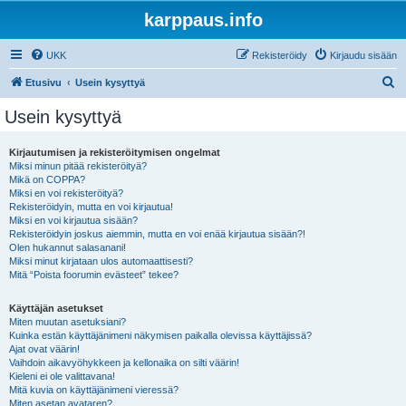
karppaus.info
UKK
Rekisteröidy
Kirjaudu sisään
E
Etusivu
Usein kysyttyä
t
Usein kysyttyä
s
i
Kirjautumisen ja rekisteröitymisen ongelmat
Miksi minun pitää rekisteröityä?
Mikä on COPPA?
Miksi en voi rekisteröityä?
Rekisteröidyin, mutta en voi kirjautua!
Miksi en voi kirjautua sisään?
Rekisteröidyin joskus aiemmin, mutta en voi enää kirjautua sisään?!
Olen hukannut salasanani!
Miksi minut kirjataan ulos automaattisesti?
Mitä “Poista foorumin evästeet” tekee?
Käyttäjän asetukset
Miten muutan asetuksiani?
Kuinka estän käyttäjänimeni näkymisen paikalla olevissa käyttäjissä?
Ajat ovat väärin!
Vaihdoin aikavyöhykkeen ja kellonaika on silti väärin!
Kieleni ei ole valittavana!
Mitä kuvia on käyttäjänimeni vieressä?
Miten asetan avataren?