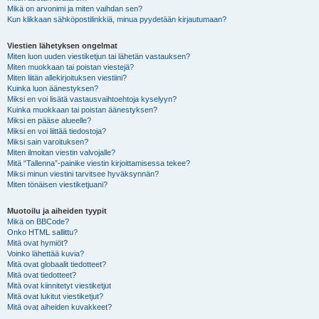
Mikä on arvonimi ja miten vaihdan sen?
Kun klikkaan sähköpostilinkkiä, minua pyydetään kirjautumaan?
Viestien lähetyksen ongelmat
Miten luon uuden viestiketjun tai lähetän vastauksen?
Miten muokkaan tai poistan viestejä?
Miten liitän allekirjoituksen viestiini?
Kuinka luon äänestyksen?
Miksi en voi lisätä vastausvaihtoehtoja kyselyyn?
Kuinka muokkaan tai poistan äänestyksen?
Miksi en pääse alueelle?
Miksi en voi liittää tiedostoja?
Miksi sain varoituksen?
Miten ilmoitan viestin valvojalle?
Mitä “Tallenna”-painike viestin kirjoittamisessa tekee?
Miksi minun viestini tarvitsee hyväksynnän?
Miten tönäisen viestiketjuani?
Muotoilu ja aiheiden tyypit
Mikä on BBCode?
Onko HTML sallittu?
Mitä ovat hymiöt?
Voinko lähettää kuvia?
Mitä ovat globaalit tiedotteet?
Mitä ovat tiedotteet?
Mitä ovat kiinnitetyt viestiketjut
Mitä ovat lukitut viestiketjut?
Mitä ovat aiheiden kuvakkeet?