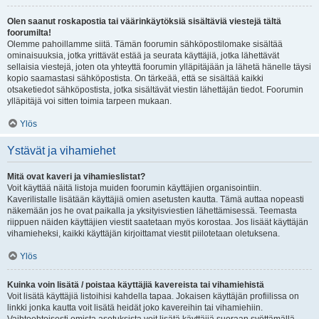
Olen saanut roskapostia tai väärinkäytöksiä sisältäviä viestejä tältä
foorumilta!
Olemme pahoillamme siitä. Tämän foorumin sähköpostilomake sisältää
ominaisuuksia, jotka yrittävät estää ja seurata käyttäjiä, jotka lähettävät
sellaisia viestejä, joten ota yhteyttä foorumin ylläpitäjään ja lähetä hänelle täysi
kopio saamastasi sähköpostista. On tärkeää, että se sisältää kaikki
otsaketiedot sähköpostista, jotka sisältävät viestin lähettäjän tiedot. Foorumin
ylläpitäjä voi sitten toimia tarpeen mukaan.
Ylös
Ystävät ja vihamiehet
Mitä ovat kaveri ja vihamieslistat?
Voit käyttää näitä listoja muiden foorumin käyttäjien organisointiin.
Kaverilistalle lisätään käyttäjiä omien asetusten kautta. Tämä auttaa nopeasti
näkemään jos he ovat paikalla ja yksityisviestien lähettämisessä. Teemasta
riippuen näiden käyttäjien viestit saatetaan myös korostaa. Jos lisäät käyttäjän
vihamieheksi, kaikki käyttäjän kirjoittamat viestit piilotetaan oletuksena.
Ylös
Kuinka voin lisätä / poistaa käyttäjiä kavereista tai vihamiehistä
Voit lisätä käyttäjiä listoihisi kahdella tapaa. Jokaisen käyttäjän profiilissa on
linkki jonka kautta voit lisätä heidät joko kavereihin tai vihamiehiin.