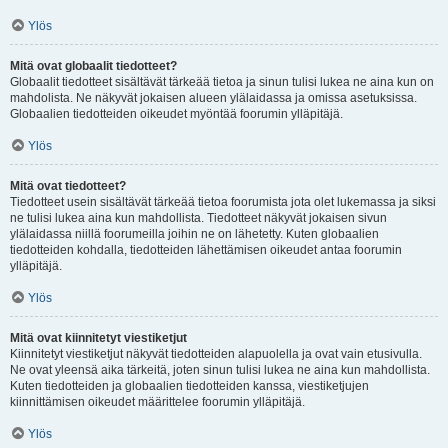
Ylös
Mitä ovat globaalit tiedotteet?
Globaalit tiedotteet sisältävät tärkeää tietoa ja sinun tulisi lukea ne aina kun on
mahdolista. Ne näkyvät jokaisen alueen ylälaidassa ja omissa asetuksissa.
Globaalien tiedotteiden oikeudet myöntää foorumin ylläpitäjä.
Ylös
Mitä ovat tiedotteet?
Tiedotteet usein sisältävät tärkeää tietoa foorumista jota olet lukemassa ja siksi
ne tulisi lukea aina kun mahdollista. Tiedotteet näkyvät jokaisen sivun
ylälaidassa niillä foorumeilla joihin ne on lähetetty. Kuten globaalien
tiedotteiden kohdalla, tiedotteiden lähettämisen oikeudet antaa foorumin
ylläpitäjä.
Ylös
Mitä ovat kiinnitetyt viestiketjut
Kiinnitetyt viestiketjut näkyvät tiedotteiden alapuolella ja ovat vain etusivulla.
Ne ovat yleensä aika tärkeitä, joten sinun tulisi lukea ne aina kun mahdollista.
Kuten tiedotteiden ja globaalien tiedotteiden kanssa, viestiketjujen
kiinnittämisen oikeudet määrittelee foorumin ylläpitäjä.
Ylös