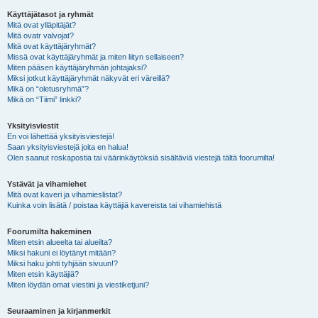
Käyttäjätasot ja ryhmät
Mitä ovat ylläpitäjät?
Mitä ovatr valvojat?
Mitä ovat käyttäjäryhmät?
Missä ovat käyttäjäryhmät ja miten liityn sellaiseen?
Miten pääsen käyttäjäryhmän johtajaksi?
Miksi jotkut käyttäjäryhmät näkyvät eri väreillä?
Mikä on “oletusryhmä”?
Mikä on “Tiimi” linkki?
Yksityisviestit
En voi lähettää yksityisviestejä!
Saan yksityisviestejä joita en halua!
Olen saanut roskapostia tai väärinkäytöksiä sisältäviä viestejä tältä foorumilta!
Ystävät ja vihamiehet
Mitä ovat kaveri ja vihamieslistat?
Kuinka voin lisätä / poistaa käyttäjiä kavereista tai vihamiehistä
Foorumilta hakeminen
Miten etsin alueelta tai alueilta?
Miksi hakuni ei löytänyt mitään?
Miksi haku johti tyhjään sivuun!?
Miten etsin käyttäjiä?
Miten löydän omat viestini ja viestiketjuni?
Seuraaminen ja kirjanmerkit