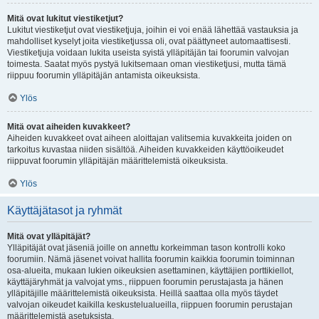
Mitä ovat lukitut viestiketjut?
Lukitut viestiketjut ovat viestiketjuja, joihin ei voi enää lähettää vastauksia ja
mahdolliset kyselyt joita viestiketjussa oli, ovat päättyneet automaattisesti.
Viestiketjuja voidaan lukita useista syistä ylläpitäjän tai foorumin valvojan
toimesta. Saatat myös pystyä lukitsemaan oman viestiketjusi, mutta tämä
riippuu foorumin ylläpitäjän antamista oikeuksista.
Ylös
Mitä ovat aiheiden kuvakkeet?
Aiheiden kuvakkeet ovat aiheen aloittajan valitsemia kuvakkeita joiden on
tarkoitus kuvastaa niiden sisältöä. Aiheiden kuvakkeiden käyttöoikeudet
riippuvat foorumin ylläpitäjän määrittelemistä oikeuksista.
Ylös
Käyttäjätasot ja ryhmät
Mitä ovat ylläpitäjät?
Ylläpitäjät ovat jäseniä joille on annettu korkeimman tason kontrolli koko
foorumiin. Nämä jäsenet voivat hallita foorumin kaikkia foorumin toiminnan
osa-alueita, mukaan lukien oikeuksien asettaminen, käyttäjien porttikiellot,
käyttäjäryhmät ja valvojat yms., riippuen foorumin perustajasta ja hänen
ylläpitäjille määrittelemistä oikeuksista. Heillä saattaa olla myös täydet
valvojan oikeudet kaikilla keskustelualueilla, riippuen foorumin perustajan
määrittelemistä asetuksista.