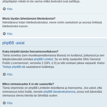
ylläpitäjään mikäli et ole varma mitkä tiedostot ovat sallittuja..
Ylös
Mistä löydän lähettämäni liitetiedostot?
Nähdäksesi listan liitetiedostoistasi, mene omiin asetuksiin ja seuraa linkkejä
liitetiedostot-osioon.
Ylös
phpBB -asiat
Kuka kirjoitti tämän foorumisovelluksen?
Tämä sovellus (sen muokkaamattomassa tilassa) on tuottanut, julkaissut ja sen
tekijänoikeudet omistaa
phpBB Limited
. Se on tehty saataville GNU General
Public Licensenssin, versiolla 2 (GPL-2.0) ja sitä voidaan jakaa vapaasti. Katso
Tietoja phpBB:stä
saadaksesi lisätietoja.
Ylös
Miksi ominaisuutta X ei ole saatavilla?
Tämä ohjelmisto on phpBB Limitedin kirjoittama ja lisensoima. Jos uskot, että
ominaisuus tulisi lisätä, vieraile
phpBB ideakeskuksessa
, jossa voit äänestää
olemassa olevia ideoita tai lähettää uuden.
Ylös