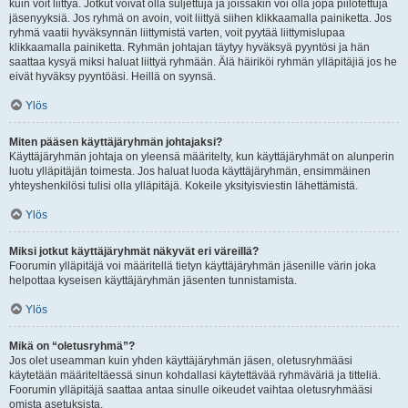
kuin voit liittyä. Jotkut voivat olla suljettuja ja joissakin voi olla jopa piilotettuja
jäsenyyksiä. Jos ryhmä on avoin, voit liittyä siihen klikkaamalla painiketta. Jos
ryhmä vaatii hyväksynnän liittymistä varten, voit pyytää liittymislupaa
klikkaamalla painiketta. Ryhmän johtajan täytyy hyväksyä pyyntösi ja hän
saattaa kysyä miksi haluat liittyä ryhmään. Älä häiriköi ryhmän ylläpitäjiä jos he
eivät hyväksy pyyntöäsi. Heillä on syynsä.
Ylös
Miten pääsen käyttäjäryhmän johtajaksi?
Käyttäjäryhmän johtaja on yleensä määritelty, kun käyttäjäryhmät on alunperin
luotu ylläpitäjän toimesta. Jos haluat luoda käyttäjäryhmän, ensimmäinen
yhteyshenkilösi tulisi olla ylläpitäjä. Kokeile yksityisviestin lähettämistä.
Ylös
Miksi jotkut käyttäjäryhmät näkyvät eri väreillä?
Foorumin ylläpitäjä voi määritellä tietyn käyttäjäryhmän jäsenille värin joka
helpottaa kyseisen käyttäjäryhmän jäsenten tunnistamista.
Ylös
Mikä on “oletusryhmä”?
Jos olet useamman kuin yhden käyttäjäryhmän jäsen, oletusryhmääsi
käytetään määriteltäessä sinun kohdallasi käytettävää ryhmäväriä ja titteliä.
Foorumin ylläpitäjä saattaa antaa sinulle oikeudet vaihtaa oletusryhmääsi
omista asetuksista.