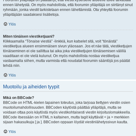
Foorumin ylläpitäjä on päättänyt, että viestit kyseiselle alueelle tulee tarkastaa
ennen lähetystä. On myös mahdollista, että foorumin ylläpitäjä on siirtänyt sinut
ryhmään, jonka viestit tarkistetaan ennen lähettämistä. Ota yhteyttä foorumin
ylläpitäjään saadaksesi lisätietoja.
Ylös
Miten tönäisen viestiketjuani?
Klikkaamalla “Tönaise viestiä” -linkkiä, kun katselet sitä, voit “tönäistä”
viestiketjua alueen ensimmäisen sivun yläosaan. Jos et näe tätä, viestiketjujen
tönäiseminen ei ole sallittua tai aika joka viestiketjujen tönäisemisen välillä
vaaditaan ei ole vielä kulunut. On myös mahdollista nostaa viestiketjua
vastaamalla siihen, mutta varmista että noudatat foorumin sääntöjä jos päätät
tehdä niin.
Ylös
Muotoilu ja aiheiden tyypit
Mikä on BBCode?
BBCode on HTML-kielen tapainen toteutus, joka tarjoaa tiettyjen viestin osien
muotoilumahdollisuuden. BBCoden käytöstä päättää ylläpitäjä, mutta se
voidaan ottaa pois käytöstä myös viestikohtaisesti viestin kirjoituslomakkeella.
BBCode itsessään on HTML:n kaltainen, mutta tagit käyttävät < ja > merkkien
sijaan hakasulkuja [ ja ]. BBCoden oppaan löydät viestinlähetyssivun kautta.
Ylös