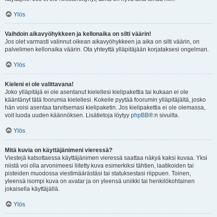
Ylös
Vaihdoin aikavyöhykkeen ja kellonaika on silti väärin!
Jos olet varmasti valinnut oikean aikavyöhykkeen ja aika on silti väärin, on
palvelimen kellonaika väärin. Ota yhteyttä ylläpitäjään korjataksesi ongelman.
Ylös
Kieleni ei ole valittavana!
Joko ylläpitäjä ei ole asentanut kielellesi kielipakettia tai kukaan ei ole
kääntänyt tätä foorumia kielellesi. Kokeile pyytää foorumin ylläpitäjältä, josko
hän voisi asentaa tarvitsemasi kielipaketin. Jos kielipakettia ei ole olemassa,
voit luoda uuden käännöksen. Lisätietoja löytyy
phpBB
®:n sivuilta.
Ylös
Mitä kuvia on käyttäjänimeni vieressä?
Viestejä katsottaessa käyttäjänimen vieressä saattaa näkyä kaksi kuvaa. Yksi
niistä voi olla arvonimeesi liitetty kuva esimerkiksi tähtien, laatikoiden tai
pisteiden muodossa viestimäärästäsi tai statuksestasi riippuen. Toinen,
yleensä isompi kuva on avatar ja on yleensä uniikki tai henkilökohtainen
jokaisella käyttäjällä.
Ylös