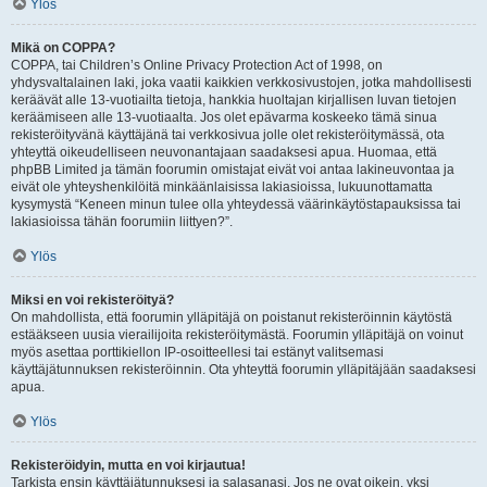
Ylös
Mikä on COPPA?
COPPA, tai Children’s Online Privacy Protection Act of 1998, on
yhdysvaltalainen laki, joka vaatii kaikkien verkkosivustojen, jotka mahdollisesti
keräävät alle 13-vuotiailta tietoja, hankkia huoltajan kirjallisen luvan tietojen
keräämiseen alle 13-vuotiaalta. Jos olet epävarma koskeeko tämä sinua
rekisteröityvänä käyttäjänä tai verkkosivua jolle olet rekisteröitymässä, ota
yhteyttä oikeudelliseen neuvonantajaan saadaksesi apua. Huomaa, että
phpBB Limited ja tämän foorumin omistajat eivät voi antaa lakineuvontaa ja
eivät ole yhteyshenkilöitä minkäänlaisissa lakiasioissa, lukuunottamatta
kysymystä “Keneen minun tulee olla yhteydessä väärinkäytöstapauksissa tai
lakiasioissa tähän foorumiin liittyen?”.
Ylös
Miksi en voi rekisteröityä?
On mahdollista, että foorumin ylläpitäjä on poistanut rekisteröinnin käytöstä
estääkseen uusia vierailijoita rekisteröitymästä. Foorumin ylläpitäjä on voinut
myös asettaa porttikiellon IP-osoitteellesi tai estänyt valitsemasi
käyttäjätunnuksen rekisteröinnin. Ota yhteyttä foorumin ylläpitäjään saadaksesi
apua.
Ylös
Rekisteröidyin, mutta en voi kirjautua!
Tarkista ensin käyttäjätunnuksesi ja salasanasi. Jos ne ovat oikein, yksi