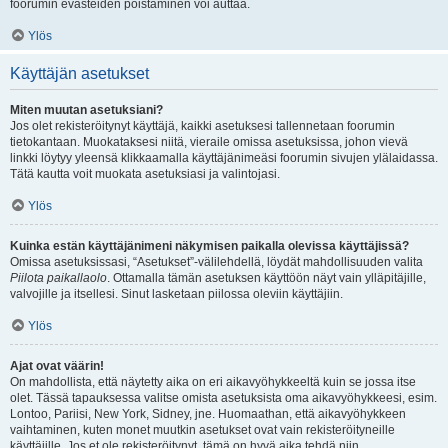
foorumin evästeiden poistaminen voi auttaa.
Ylös
Käyttäjän asetukset
Miten muutan asetuksiani?
Jos olet rekisteröitynyt käyttäjä, kaikki asetuksesi tallennetaan foorumin
tietokantaan. Muokataksesi niitä, vieraile omissa asetuksissa, johon vievä
linkki löytyy yleensä klikkaamalla käyttäjänimeäsi foorumin sivujen ylälaidassa.
Tätä kautta voit muokata asetuksiasi ja valintojasi.
Ylös
Kuinka estän käyttäjänimeni näkymisen paikalla olevissa käyttäjissä?
Omissa asetuksissasi, “Asetukset”-välilehdellä, löydät mahdollisuuden valita
Piilota paikallaolo
. Ottamalla tämän asetuksen käyttöön näyt vain ylläpitäjille,
valvojille ja itsellesi. Sinut lasketaan piilossa oleviin käyttäjiin.
Ylös
Ajat ovat väärin!
On mahdollista, että näytetty aika on eri aikavyöhykkeeltä kuin se jossa itse
olet. Tässä tapauksessa valitse omista asetuksista oma aikavyöhykkeesi, esim.
Lontoo, Pariisi, New York, Sidney, jne. Huomaathan, että aikavyöhykkeen
vaihtaminen, kuten monet muutkin asetukset ovat vain rekisteröityneille
käyttäjille. Jos et ole rekisteröitynyt, tämä on hyvä aika tehdä niin.