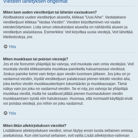
Viestien lähetyksen ongelmat
Miten luon uuden viestiketjun tai lähetän vastauksen?
Aloittaaksesi uuden viestiketjun alueella, klikkaa "Uusi Aihe". Vastataksesi
viestiketjuun klikkaa "Vastaa Viestiin". Viestien kirjoittaminen voi vaatia
rekisteröitymisen. Lista sinun oikeuksistasi alueella on nähtävillä alueen ja
viestiketjun alalaidassa. Esimerkiksi: Voit kirjoittaa uusia viestejä, Voit lähettää
liitetiedostoja, jne.
Ylös
Miten muokkaan tai poistan viestejä?
Jos et ole foorumin ylläpitäjä tai valvoja, voit muokata vain omia viestejäsi. Voit
muokata viestiä klikkaamalla muokkaa-painiketta haluamassasi viestissä.
Joskus painike toimii vain tietyn ajan viestin luomisen jälkeen. Jos joku on jo
vastannut viestiin, löydät viestiketjuun palatessasi pienen tekstin viestisi alla,
joka kertoo viestin muokkauskertojen lukumäärän ja muokkausajan. Tämä
näkyy vain jos joku on vastannut viestiin. Se ei näy, jos valvoja tai ylläpitäjä
muokkaa viestiä, mutta he saattavat jättää pienen huomautuksen viestin
muokkaamisen syistä niin halutessaan. Huomaa, että normaalit käyttäjät eivät
voi poistaa viestejä, jos niihin on joku vastannut.
Ylös
Miten liitän allekirjoituksen viestiini?
Lisätäksesi allekirjoituksen viestiisi, sinun täytyy ensin luoda sellainen omissa
asetuksissa. Kun olet luonut sellaisen, voit valita
Lisää allekirjoitus
-valinnan