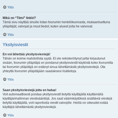
Ylös
Mikä on “Tiimi” linkki?
Tämä sivu näyttää sinulle listan foorumin henkilökunnasta, mukaanluettuna
ylläpitäjät, valvojat ja muut tiedot, kuten alueet joita he valvovat.
Ylös
Yksityisviestit
En voi lähettää yksityisviestejä!
Tähän on kolme mahdollista syytä. Et ole rekisteröitynyt ja/tai kirjautunut
sisään, foorumin ylläpitäjä on poistanut yksityisviestit käytöstä koko foorumilta
tai foorumin ylläpitäjä on estänyt sinua lähettämästä yksityisviestejä. Ota
yhteyttä foorumin ylläpitäjään saadaksesi lisätietoja.
Ylös
Saan yksityisviestejä joita en halua!
Voit automaattisesti poistaa yksityisviestit tietyltä käyttäjältä käyttämällä
käyttäjänhallinnan viestisääntöjä. Jos saat väärinkäytöksiä sisältäviä viestejä
tietyltä käyttäjältä, voit raportoida viestit valvojille. Heillä on oikeudet estää
käyttäjiä lähettämästä yksityisviestejä.
Ylös