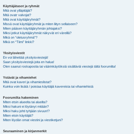
Käyttäjätasot ja ryhmät
Mitä ovat ylläpitäjät?
Mitä ovatr valvojat?
Mitä ovat käyttäjäryhmät?
Missä ovat käyttäjäryhmät ja miten liityn sellaiseen?
Miten pääsen käyttäjäryhmän johtajaksi?
Miksi jotkut käyttäjäryhmät näkyvät eri väreillä?
Mikä on “oletusryhmä”?
Mikä on “Tiimi” linkki?
Yksityisviestit
En voi lähettää yksityisviestejä!
Saan yksityisviestejä joita en halua!
Olen saanut roskapostia tai väärinkäytöksiä sisältäviä viestejä tältä foorumilta!
Ystävät ja vihamiehet
Mitä ovat kaveri ja vihamieslistat?
Kuinka voin lisätä / poistaa käyttäjiä kavereista tai vihamiehistä
Foorumilta hakeminen
Miten etsin alueelta tai alueilta?
Miksi hakuni ei löytänyt mitään?
Miksi haku johti tyhjään sivuun!?
Miten etsin käyttäjiä?
Miten löydän omat viestini ja viestiketjuni?
Seuraaminen ja kirjanmerkit