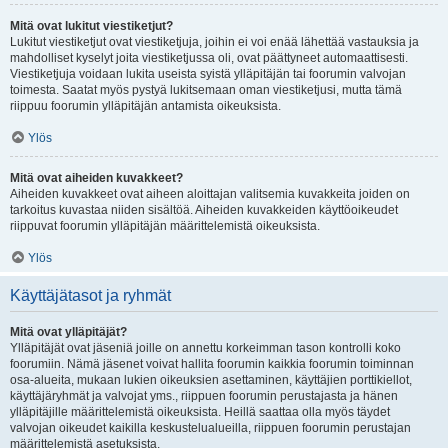
Mitä ovat lukitut viestiketjut?
Lukitut viestiketjut ovat viestiketjuja, joihin ei voi enää lähettää vastauksia ja
mahdolliset kyselyt joita viestiketjussa oli, ovat päättyneet automaattisesti.
Viestiketjuja voidaan lukita useista syistä ylläpitäjän tai foorumin valvojan
toimesta. Saatat myös pystyä lukitsemaan oman viestiketjusi, mutta tämä
riippuu foorumin ylläpitäjän antamista oikeuksista.
Ylös
Mitä ovat aiheiden kuvakkeet?
Aiheiden kuvakkeet ovat aiheen aloittajan valitsemia kuvakkeita joiden on
tarkoitus kuvastaa niiden sisältöä. Aiheiden kuvakkeiden käyttöoikeudet
riippuvat foorumin ylläpitäjän määrittelemistä oikeuksista.
Ylös
Käyttäjätasot ja ryhmät
Mitä ovat ylläpitäjät?
Ylläpitäjät ovat jäseniä joille on annettu korkeimman tason kontrolli koko
foorumiin. Nämä jäsenet voivat hallita foorumin kaikkia foorumin toiminnan
osa-alueita, mukaan lukien oikeuksien asettaminen, käyttäjien porttikiellot,
käyttäjäryhmät ja valvojat yms., riippuen foorumin perustajasta ja hänen
ylläpitäjille määrittelemistä oikeuksista. Heillä saattaa olla myös täydet
valvojan oikeudet kaikilla keskustelualueilla, riippuen foorumin perustajan
määrittelemistä asetuksista.