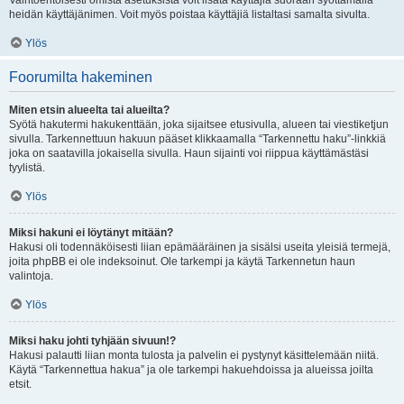
Vaihtoehtoisesti omista asetuksista voit lisätä käyttäjiä suoraan syöttämällä
heidän käyttäjänimen. Voit myös poistaa käyttäjiä listaltasi samalta sivulta.
Ylös
Foorumilta hakeminen
Miten etsin alueelta tai alueilta?
Syötä hakutermi hakukenttään, joka sijaitsee etusivulla, alueen tai viestiketjun
sivulla. Tarkennettuun hakuun pääset klikkaamalla “Tarkennettu haku”-linkkiä
joka on saatavilla jokaisella sivulla. Haun sijainti voi riippua käyttämästäsi
tyylistä.
Ylös
Miksi hakuni ei löytänyt mitään?
Hakusi oli todennäköisesti liian epämääräinen ja sisälsi useita yleisiä termejä,
joita phpBB ei ole indeksoinut. Ole tarkempi ja käytä Tarkennetun haun
valintoja.
Ylös
Miksi haku johti tyhjään sivuun!?
Hakusi palautti liian monta tulosta ja palvelin ei pystynyt käsittelemään niitä.
Käytä “Tarkennettua hakua” ja ole tarkempi hakuehdoissa ja alueissa joilta
etsit.