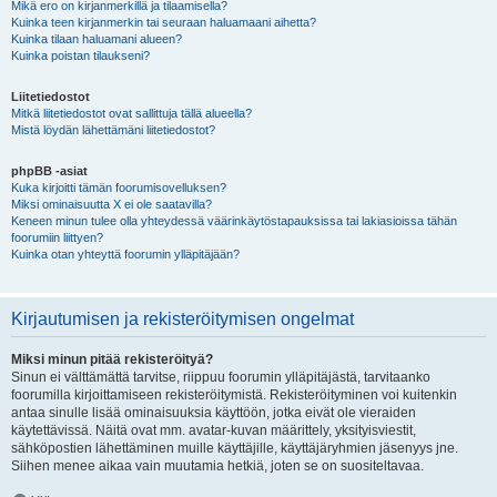
Mikä ero on kirjanmerkillä ja tilaamisella?
Kuinka teen kirjanmerkin tai seuraan haluamaani aihetta?
Kuinka tilaan haluamani alueen?
Kuinka poistan tilaukseni?
Liitetiedostot
Mitkä liitetiedostot ovat sallittuja tällä alueella?
Mistä löydän lähettämäni liitetiedostot?
phpBB -asiat
Kuka kirjoitti tämän foorumisovelluksen?
Miksi ominaisuutta X ei ole saatavilla?
Keneen minun tulee olla yhteydessä väärinkäytöstapauksissa tai lakiasioissa tähän
foorumiin liittyen?
Kuinka otan yhteyttä foorumin ylläpitäjään?
Kirjautumisen ja rekisteröitymisen ongelmat
Miksi minun pitää rekisteröityä?
Sinun ei välttämättä tarvitse, riippuu foorumin ylläpitäjästä, tarvitaanko
foorumilla kirjoittamiseen rekisteröitymistä. Rekisteröityminen voi kuitenkin
antaa sinulle lisää ominaisuuksia käyttöön, jotka eivät ole vieraiden
käytettävissä. Näitä ovat mm. avatar-kuvan määrittely, yksityisviestit,
sähköpostien lähettäminen muille käyttäjille, käyttäjäryhmien jäsenyys jne.
Siihen menee aikaa vain muutamia hetkiä, joten se on suositeltavaa.