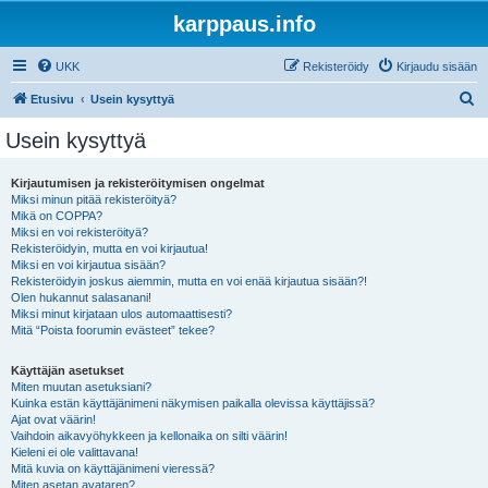
karppaus.info
UKK
Rekisteröidy
Kirjaudu sisään
E
Etusivu
Usein kysyttyä
t
Usein kysyttyä
s
i
Kirjautumisen ja rekisteröitymisen ongelmat
Miksi minun pitää rekisteröityä?
Mikä on COPPA?
Miksi en voi rekisteröityä?
Rekisteröidyin, mutta en voi kirjautua!
Miksi en voi kirjautua sisään?
Rekisteröidyin joskus aiemmin, mutta en voi enää kirjautua sisään?!
Olen hukannut salasanani!
Miksi minut kirjataan ulos automaattisesti?
Mitä “Poista foorumin evästeet” tekee?
Käyttäjän asetukset
Miten muutan asetuksiani?
Kuinka estän käyttäjänimeni näkymisen paikalla olevissa käyttäjissä?
Ajat ovat väärin!
Vaihdoin aikavyöhykkeen ja kellonaika on silti väärin!
Kieleni ei ole valittavana!
Mitä kuvia on käyttäjänimeni vieressä?
Miten asetan avataren?