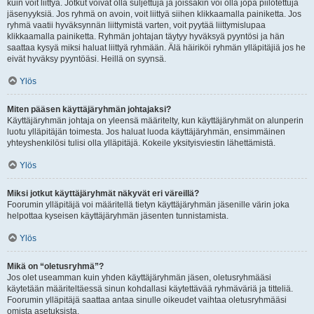
kuin voit liittyä. Jotkut voivat olla suljettuja ja joissakin voi olla jopa piilotettuja
jäsenyyksiä. Jos ryhmä on avoin, voit liittyä siihen klikkaamalla painiketta. Jos
ryhmä vaatii hyväksynnän liittymistä varten, voit pyytää liittymislupaa
klikkaamalla painiketta. Ryhmän johtajan täytyy hyväksyä pyyntösi ja hän
saattaa kysyä miksi haluat liittyä ryhmään. Älä häiriköi ryhmän ylläpitäjiä jos he
eivät hyväksy pyyntöäsi. Heillä on syynsä.
Ylös
Miten pääsen käyttäjäryhmän johtajaksi?
Käyttäjäryhmän johtaja on yleensä määritelty, kun käyttäjäryhmät on alunperin
luotu ylläpitäjän toimesta. Jos haluat luoda käyttäjäryhmän, ensimmäinen
yhteyshenkilösi tulisi olla ylläpitäjä. Kokeile yksityisviestin lähettämistä.
Ylös
Miksi jotkut käyttäjäryhmät näkyvät eri väreillä?
Foorumin ylläpitäjä voi määritellä tietyn käyttäjäryhmän jäsenille värin joka
helpottaa kyseisen käyttäjäryhmän jäsenten tunnistamista.
Ylös
Mikä on “oletusryhmä”?
Jos olet useamman kuin yhden käyttäjäryhmän jäsen, oletusryhmääsi
käytetään määriteltäessä sinun kohdallasi käytettävää ryhmäväriä ja titteliä.
Foorumin ylläpitäjä saattaa antaa sinulle oikeudet vaihtaa oletusryhmääsi
omista asetuksista.