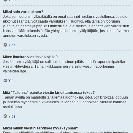
Ylös
Miksi sain varoituksen?
Jokaisen foorumin ylläpitäjällä on omat säännöt heidän sivustollensa. Jos olet
rikkonut sääntöä, voit saada varoituksen. Huomioi, että tämä on foorumin
ylläpitäjän päätös ja phpBB Limitedillä ei ole sivustolla annettavien varoitusten
kanssa mitään tekemistä. Ota yhteyttä foorumin ylläpitäjään, jos olet epävarma
annetun varoituksen syystä.
Ylös
Miten ilmoitan viestin valvojalle?
Jos foorumin ylläpitäjä on sallinut sen, sinun pitäisi nähdä raportointipainike
viestin yhteydessä. Tämän klikkaaminen vie sinut viestin raportoinnin
vaiheiden läpi.
Ylös
Mitä “Tallenna”-painike viestin kirjoittamisessa tekee?
Tämän avulla on mahdollista tallentaa luonnoksia, jotka voit kirjoittaa loppuun
ja lähettää myöhemmin. Avataksesi tallennetun luonnoksen, vieraile komissa
asetuksissa.
Ylös
Miksi minun viestini tarvitsee hyväksynnän?