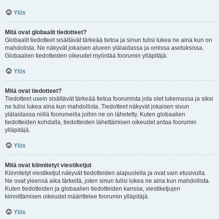
Ylös
Mitä ovat globaalit tiedotteet?
Globaalit tiedotteet sisältävät tärkeää tietoa ja sinun tulisi lukea ne aina kun on
mahdolista. Ne näkyvät jokaisen alueen ylälaidassa ja omissa asetuksissa.
Globaalien tiedotteiden oikeudet myöntää foorumin ylläpitäjä.
Ylös
Mitä ovat tiedotteet?
Tiedotteet usein sisältävät tärkeää tietoa foorumista jota olet lukemassa ja siksi
ne tulisi lukea aina kun mahdollista. Tiedotteet näkyvät jokaisen sivun
ylälaidassa niillä foorumeilla joihin ne on lähetetty. Kuten globaalien
tiedotteiden kohdalla, tiedotteiden lähettämisen oikeudet antaa foorumin
ylläpitäjä.
Ylös
Mitä ovat kiinnitetyt viestiketjut
Kiinnitetyt viestiketjut näkyvät tiedotteiden alapuolella ja ovat vain etusivulla.
Ne ovat yleensä aika tärkeitä, joten sinun tulisi lukea ne aina kun mahdollista.
Kuten tiedotteiden ja globaalien tiedotteiden kanssa, viestiketjujen
kiinnittämisen oikeudet määrittelee foorumin ylläpitäjä.
Ylös