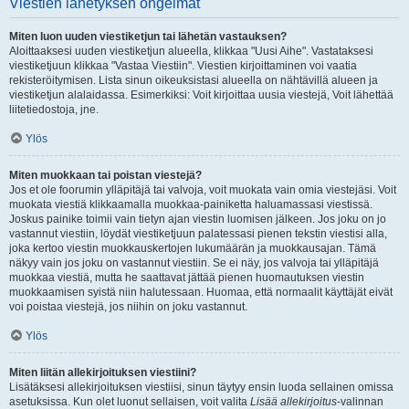
Viestien lähetyksen ongelmat
Miten luon uuden viestiketjun tai lähetän vastauksen?
Aloittaaksesi uuden viestiketjun alueella, klikkaa "Uusi Aihe". Vastataksesi
viestiketjuun klikkaa "Vastaa Viestiin". Viestien kirjoittaminen voi vaatia
rekisteröitymisen. Lista sinun oikeuksistasi alueella on nähtävillä alueen ja
viestiketjun alalaidassa. Esimerkiksi: Voit kirjoittaa uusia viestejä, Voit lähettää
liitetiedostoja, jne.
Ylös
Miten muokkaan tai poistan viestejä?
Jos et ole foorumin ylläpitäjä tai valvoja, voit muokata vain omia viestejäsi. Voit
muokata viestiä klikkaamalla muokkaa-painiketta haluamassasi viestissä.
Joskus painike toimii vain tietyn ajan viestin luomisen jälkeen. Jos joku on jo
vastannut viestiin, löydät viestiketjuun palatessasi pienen tekstin viestisi alla,
joka kertoo viestin muokkauskertojen lukumäärän ja muokkausajan. Tämä
näkyy vain jos joku on vastannut viestiin. Se ei näy, jos valvoja tai ylläpitäjä
muokkaa viestiä, mutta he saattavat jättää pienen huomautuksen viestin
muokkaamisen syistä niin halutessaan. Huomaa, että normaalit käyttäjät eivät
voi poistaa viestejä, jos niihin on joku vastannut.
Ylös
Miten liitän allekirjoituksen viestiini?
Lisätäksesi allekirjoituksen viestiisi, sinun täytyy ensin luoda sellainen omissa
asetuksissa. Kun olet luonut sellaisen, voit valita
Lisää allekirjoitus
-valinnan