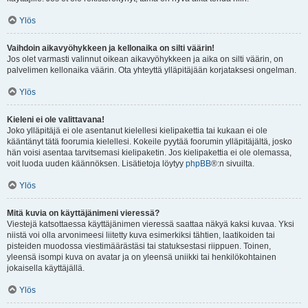
Ylös
Vaihdoin aikavyöhykkeen ja kellonaika on silti väärin!
Jos olet varmasti valinnut oikean aikavyöhykkeen ja aika on silti väärin, on
palvelimen kellonaika väärin. Ota yhteyttä ylläpitäjään korjataksesi ongelman.
Ylös
Kieleni ei ole valittavana!
Joko ylläpitäjä ei ole asentanut kielellesi kielipakettia tai kukaan ei ole
kääntänyt tätä foorumia kielellesi. Kokeile pyytää foorumin ylläpitäjältä, josko
hän voisi asentaa tarvitsemasi kielipaketin. Jos kielipakettia ei ole olemassa,
voit luoda uuden käännöksen. Lisätietoja löytyy
phpBB
®:n sivuilta.
Ylös
Mitä kuvia on käyttäjänimeni vieressä?
Viestejä katsottaessa käyttäjänimen vieressä saattaa näkyä kaksi kuvaa. Yksi
niistä voi olla arvonimeesi liitetty kuva esimerkiksi tähtien, laatikoiden tai
pisteiden muodossa viestimäärästäsi tai statuksestasi riippuen. Toinen,
yleensä isompi kuva on avatar ja on yleensä uniikki tai henkilökohtainen
jokaisella käyttäjällä.
Ylös