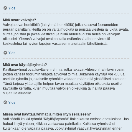
Ylös
Mitä ovatr valvojat?
Valvojat ovat henkilöitä (tai ryhmä henkilöitä) jotka katsovat foorumeiden
perään päivittäin. Heillä on on valta muokata ja poistaa viestejä ja lukita, avata,
siirtää, poistaa ja jakaa viestiketjuja niillä alueilla joissa heillä on valvojan
oikeudet. Yleensä valvojat ovat paikalla estämässä aiheen vierestä
keskustelua tai hyvien tapojen vastaisen materiaalin lähettämistä.
Ylös
Mitä ovat käyttäjäryhmät?
Käyttäjäryhmät ovat käyttäjien ryhmiä, jotka jakavat yhteisön hallittaviin osiin,
joiden kanssa foorumin ylläpitäjät voivat toimia. Jokainen käyttäjä voi kuulua
useisiin ryhmiin ja jokaiselle ryhmälle voidaan määritellä yksilölliset oikeudet.
Tämä tarjoaa ylläpitäjille helpon tavan muuttaa käyttäjien oikeuksia useille
käyttäjille kerralla, kuten muuttaa valvojien oikeuksia tai hallita pääsyä
suljetulle alueelle.
Ylös
Missä ovat käyttäjäryhmät ja miten liityn sellaiseen?
Voit nähdä kaikki ryhmät “Käyttäjäryhmät”-linkin kautta omissa asetuksissa. Jos
haluat liittyä yhteen, klikkaa vastaavaa painiketta. Kaikissa ryhmissä ei
kuitenkaan ole vapaata pääsyä. Jotkut ryhmät vaativat hyväksynnän ennen