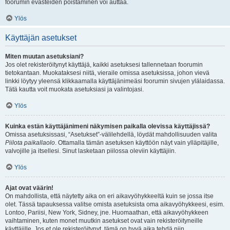
foorumin evästeiden poistaminen voi auttaa.
Ylös
Käyttäjän asetukset
Miten muutan asetuksiani?
Jos olet rekisteröitynyt käyttäjä, kaikki asetuksesi tallennetaan foorumin
tietokantaan. Muokataksesi niitä, vieraile omissa asetuksissa, johon vievä
linkki löytyy yleensä klikkaamalla käyttäjänimeäsi foorumin sivujen ylälaidassa.
Tätä kautta voit muokata asetuksiasi ja valintojasi.
Ylös
Kuinka estän käyttäjänimeni näkymisen paikalla olevissa käyttäjissä?
Omissa asetuksissasi, “Asetukset”-välilehdellä, löydät mahdollisuuden valita
Piilota paikallaolo
. Ottamalla tämän asetuksen käyttöön näyt vain ylläpitäjille,
valvojille ja itsellesi. Sinut lasketaan piilossa oleviin käyttäjiin.
Ylös
Ajat ovat väärin!
On mahdollista, että näytetty aika on eri aikavyöhykkeeltä kuin se jossa itse
olet. Tässä tapauksessa valitse omista asetuksista oma aikavyöhykkeesi, esim.
Lontoo, Pariisi, New York, Sidney, jne. Huomaathan, että aikavyöhykkeen
vaihtaminen, kuten monet muutkin asetukset ovat vain rekisteröityneille
käyttäjille. Jos et ole rekisteröitynyt, tämä on hyvä aika tehdä niin.