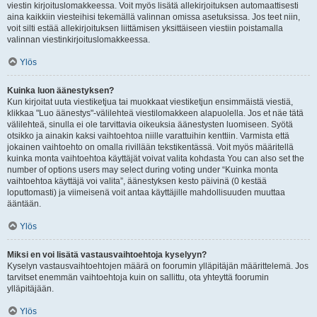
viestin kirjoituslomakkeessa. Voit myös lisätä allekirjoituksen automaattisesti
aina kaikkiin viesteihisi tekemällä valinnan omissa asetuksissa. Jos teet niin,
voit silti estää allekirjoituksen liittämisen yksittäiseen viestiin poistamalla
valinnan viestinkirjoituslomakkeessa.
Ylös
Kuinka luon äänestyksen?
Kun kirjoitat uuta viestiketjua tai muokkaat viestiketjun ensimmäistä viestiä,
klikkaa "Luo äänestys"-välilehteä viestilomakkeen alapuolella. Jos et näe tätä
välilehteä, sinulla ei ole tarvittavia oikeuksia äänestysten luomiseen. Syötä
otsikko ja ainakin kaksi vaihtoehtoa niille varattuihin kenttiin. Varmista että
jokainen vaihtoehto on omalla rivillään tekstikentässä. Voit myös määritellä
kuinka monta vaihtoehtoa käyttäjät voivat valita kohdasta You can also set the
number of options users may select during voting under “Kuinka monta
vaihtoehtoa käyttäjä voi valita”, äänestyksen kesto päivinä (0 kestää
loputtomasti) ja viimeisenä voit antaa käyttäjille mahdollisuuden muuttaa
ääntään.
Ylös
Miksi en voi lisätä vastausvaihtoehtoja kyselyyn?
Kyselyn vastausvaihtoehtojen määrä on foorumin ylläpitäjän määrittelemä. Jos
tarvitset enemmän vaihtoehtoja kuin on sallittu, ota yhteyttä foorumin
ylläpitäjään.
Ylös