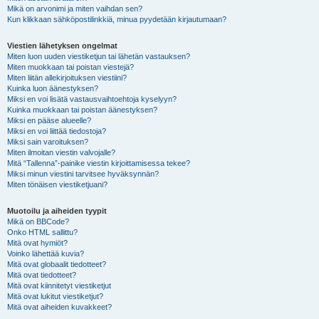
Mikä on arvonimi ja miten vaihdan sen?
Kun klikkaan sähköpostilinkkiä, minua pyydetään kirjautumaan?
Viestien lähetyksen ongelmat
Miten luon uuden viestiketjun tai lähetän vastauksen?
Miten muokkaan tai poistan viestejä?
Miten liitän allekirjoituksen viestiini?
Kuinka luon äänestyksen?
Miksi en voi lisätä vastausvaihtoehtoja kyselyyn?
Kuinka muokkaan tai poistan äänestyksen?
Miksi en pääse alueelle?
Miksi en voi liittää tiedostoja?
Miksi sain varoituksen?
Miten ilmoitan viestin valvojalle?
Mitä “Tallenna”-painike viestin kirjoittamisessa tekee?
Miksi minun viestini tarvitsee hyväksynnän?
Miten tönäisen viestiketjuani?
Muotoilu ja aiheiden tyypit
Mikä on BBCode?
Onko HTML sallittu?
Mitä ovat hymiöt?
Voinko lähettää kuvia?
Mitä ovat globaalit tiedotteet?
Mitä ovat tiedotteet?
Mitä ovat kiinnitetyt viestiketjut
Mitä ovat lukitut viestiketjut?
Mitä ovat aiheiden kuvakkeet?