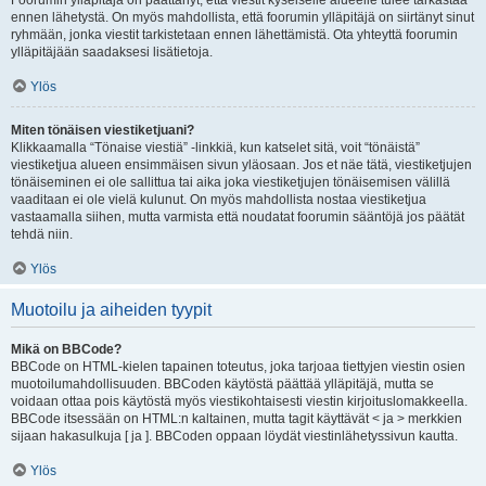
Foorumin ylläpitäjä on päättänyt, että viestit kyseiselle alueelle tulee tarkastaa
ennen lähetystä. On myös mahdollista, että foorumin ylläpitäjä on siirtänyt sinut
ryhmään, jonka viestit tarkistetaan ennen lähettämistä. Ota yhteyttä foorumin
ylläpitäjään saadaksesi lisätietoja.
Ylös
Miten tönäisen viestiketjuani?
Klikkaamalla “Tönaise viestiä” -linkkiä, kun katselet sitä, voit “tönäistä”
viestiketjua alueen ensimmäisen sivun yläosaan. Jos et näe tätä, viestiketjujen
tönäiseminen ei ole sallittua tai aika joka viestiketjujen tönäisemisen välillä
vaaditaan ei ole vielä kulunut. On myös mahdollista nostaa viestiketjua
vastaamalla siihen, mutta varmista että noudatat foorumin sääntöjä jos päätät
tehdä niin.
Ylös
Muotoilu ja aiheiden tyypit
Mikä on BBCode?
BBCode on HTML-kielen tapainen toteutus, joka tarjoaa tiettyjen viestin osien
muotoilumahdollisuuden. BBCoden käytöstä päättää ylläpitäjä, mutta se
voidaan ottaa pois käytöstä myös viestikohtaisesti viestin kirjoituslomakkeella.
BBCode itsessään on HTML:n kaltainen, mutta tagit käyttävät < ja > merkkien
sijaan hakasulkuja [ ja ]. BBCoden oppaan löydät viestinlähetyssivun kautta.
Ylös