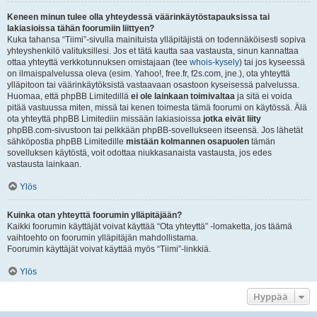
Keneen minun tulee olla yhteydessä väärinkäytöstapauksissa tai
lakiasioissa tähän foorumiin liittyen?
Kuka tahansa “Tiimi”-sivulla mainituista ylläpitäjistä on todennäköisesti sopiva
yhteyshenkilö valituksillesi. Jos et tätä kautta saa vastausta, sinun kannattaa
ottaa yhteyttä verkkotunnuksen omistajaan (tee
whois-kysely
) tai jos kyseessä
on ilmaispalvelussa oleva (esim. Yahoo!, free.fr, f2s.com, jne.), ota yhteyttä
ylläpitoon tai väärinkäytöksistä vastaavaan osastoon kyseisessä palvelussa.
Huomaa, että phpBB Limitedillä
ei ole lainkaan toimivaltaa
ja sitä ei voida
pitää vastuussa miten, missä tai kenen toimesta tämä foorumi on käytössä. Älä
ota yhteyttä phpBB Limitediin missään lakiasioissa
jotka eivät liity
phpBB.com-sivustoon tai pelkkään phpBB-sovellukseen itseensä. Jos lähetät
sähköpostia phpBB Limitedille
mistään kolmannen osapuolen
tämän
sovelluksen käytöstä, voit odottaa niukkasanaista vastausta, jos edes
vastausta lainkaan.
Ylös
Kuinka otan yhteyttä foorumin ylläpitäjään?
Kaikki foorumin käyttäjät voivat käyttää “Ota yhteyttä” -lomaketta, jos täämä
vaihtoehto on foorumin ylläpitäjän mahdollistama.
Foorumin käyttäjät voivat käyttää myös “Tiimi”-linkkiä.
Ylös
Hyppää