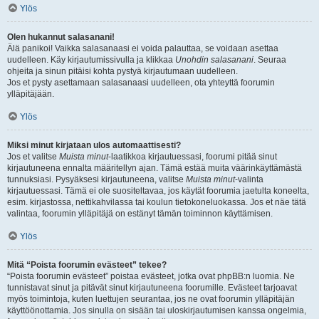
Ylös
Olen hukannut salasanani!
Älä panikoi! Vaikka salasanaasi ei voida palauttaa, se voidaan asettaa
uudelleen. Käy kirjautumissivulla ja klikkaa
Unohdin salasanani
. Seuraa
ohjeita ja sinun pitäisi kohta pystyä kirjautumaan uudelleen.
Jos et pysty asettamaan salasanaasi uudelleen, ota yhteyttä foorumin
ylläpitäjään.
Ylös
Miksi minut kirjataan ulos automaattisesti?
Jos et valitse
Muista minut
-laatikkoa kirjautuessasi, foorumi pitää sinut
kirjautuneena ennalta määritellyn ajan. Tämä estää muita väärinkäyttämästä
tunnuksiasi. Pysyäksesi kirjautuneena, valitse
Muista minut
-valinta
kirjautuessasi. Tämä ei ole suositeltavaa, jos käytät foorumia jaetulta koneelta,
esim. kirjastossa, nettikahvilassa tai koulun tietokoneluokassa. Jos et näe tätä
valintaa, foorumin ylläpitäjä on estänyt tämän toiminnon käyttämisen.
Ylös
Mitä “Poista foorumin evästeet” tekee?
“Poista foorumin evästeet” poistaa evästeet, jotka ovat phpBB:n luomia. Ne
tunnistavat sinut ja pitävät sinut kirjautuneena foorumille. Evästeet tarjoavat
myös toimintoja, kuten luettujen seurantaa, jos ne ovat foorumin ylläpitäjän
käyttöönottamia. Jos sinulla on sisään tai uloskirjautumisen kanssa ongelmia,