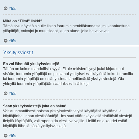
Ylös
Mikä on “Tiimi” linkki?
Tämä sivu näyttää sinulle listan foorumin henkilökunnasta, mukaanluettuna
ylläpitäjät, valvojat ja muut tiedot, kuten alueet joita he valvovat.
Ylös
Yksityisviestit
En voi lähettää yksityisviestejä!
Tähän on kolme mahdollista syytä. Et ole rekisteröitynyt ja/tai kirjautunut
sisään, foorumin ylläpitäjä on poistanut yksityisviestit käytöstä koko foorumilta
tai foorumin ylläpitäjä on estänyt sinua lähettämästä yksityisviestejä. Ota
yhteyttä foorumin ylläpitäjään saadaksesi lisätietoja.
Ylös
Saan yksityisviestejä joita en halua!
Voit automaattisesti poistaa yksityisviestit tietyltä käyttäjältä käyttämällä
käyttäjänhallinnan viestisääntöjä. Jos saat väärinkäytöksiä sisältäviä viestejä
tietyltä käyttäjältä, voit raportoida viestit valvojille. Heillä on oikeudet estää
käyttäjiä lähettämästä yksityisviestejä.
Ylös