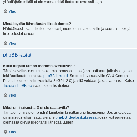
ylläpitäjään mikäli et ole varma mitkä tiedostot ovat sallittuja..
Ylös
Mistä löydän lähettämäni liitetiedostot?
Nähdäksesi listan liitetiedostoistasi, mene omiin asetuksiin ja seuraa linkkejä
liitetiedostot-osioon.
Ylös
phpBB -asiat
Kuka kirjoitti tämän foorumisovelluksen?
Tämä sovellus (sen muokkaamattomassa tilassa) on tuottanut, julkaissut ja sen
tekijänoikeudet omistaa
phpBB Limited
. Se on tehty saataville GNU General
Public Licensenssin, versiolla 2 (GPL-2.0) ja sitä voidaan jakaa vapaasti. Katso
Tietoja phpBB:stä
saadaksesi lisätietoja.
Ylös
Miksi ominaisuutta X ei ole saatavilla?
Tämä ohjelmisto on phpBB Limitedin kirjoittama ja lisensoima. Jos uskot, että
ominaisuus tulisi lisätä, vieraile
phpBB ideakeskuksessa
, jossa voit äänestää
olemassa olevia ideoita tai lähettää uuden.
Ylös