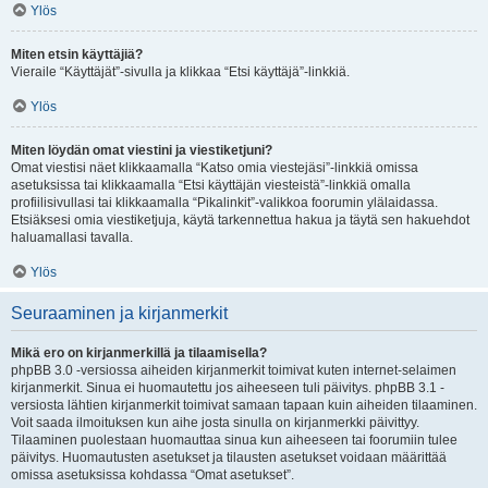
Ylös
Miten etsin käyttäjiä?
Vieraile “Käyttäjät”-sivulla ja klikkaa “Etsi käyttäjä”-linkkiä.
Ylös
Miten löydän omat viestini ja viestiketjuni?
Omat viestisi näet klikkaamalla “Katso omia viestejäsi”-linkkiä omissa
asetuksissa tai klikkaamalla “Etsi käyttäjän viesteistä”-linkkiä omalla
profiilisivullasi tai klikkaamalla “Pikalinkit”-valikkoa foorumin ylälaidassa.
Etsiäksesi omia viestiketjuja, käytä tarkennettua hakua ja täytä sen hakuehdot
haluamallasi tavalla.
Ylös
Seuraaminen ja kirjanmerkit
Mikä ero on kirjanmerkillä ja tilaamisella?
phpBB 3.0 -versiossa aiheiden kirjanmerkit toimivat kuten internet-selaimen
kirjanmerkit. Sinua ei huomautettu jos aiheeseen tuli päivitys. phpBB 3.1 -
versiosta lähtien kirjanmerkit toimivat samaan tapaan kuin aiheiden tilaaminen.
Voit saada ilmoituksen kun aihe josta sinulla on kirjanmerkki päivittyy.
Tilaaminen puolestaan huomauttaa sinua kun aiheeseen tai foorumiin tulee
päivitys. Huomautusten asetukset ja tilausten asetukset voidaan määrittää
omissa asetuksissa kohdassa “Omat asetukset”.