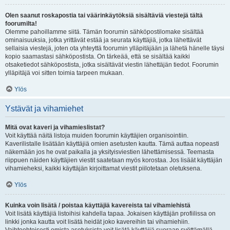
Olen saanut roskapostia tai väärinkäytöksiä sisältäviä viestejä tältä
foorumilta!
Olemme pahoillamme siitä. Tämän foorumin sähköpostilomake sisältää
ominaisuuksia, jotka yrittävät estää ja seurata käyttäjiä, jotka lähettävät
sellaisia viestejä, joten ota yhteyttä foorumin ylläpitäjään ja lähetä hänelle täysi
kopio saamastasi sähköpostista. On tärkeää, että se sisältää kaikki
otsaketiedot sähköpostista, jotka sisältävät viestin lähettäjän tiedot. Foorumin
ylläpitäjä voi sitten toimia tarpeen mukaan.
Ylös
Ystävät ja vihamiehet
Mitä ovat kaveri ja vihamieslistat?
Voit käyttää näitä listoja muiden foorumin käyttäjien organisointiin.
Kaverilistalle lisätään käyttäjiä omien asetusten kautta. Tämä auttaa nopeasti
näkemään jos he ovat paikalla ja yksityisviestien lähettämisessä. Teemasta
riippuen näiden käyttäjien viestit saatetaan myös korostaa. Jos lisäät käyttäjän
vihamieheksi, kaikki käyttäjän kirjoittamat viestit piilotetaan oletuksena.
Ylös
Kuinka voin lisätä / poistaa käyttäjiä kavereista tai vihamiehistä
Voit lisätä käyttäjiä listoihisi kahdella tapaa. Jokaisen käyttäjän profiilissa on
linkki jonka kautta voit lisätä heidät joko kavereihin tai vihamiehiin.