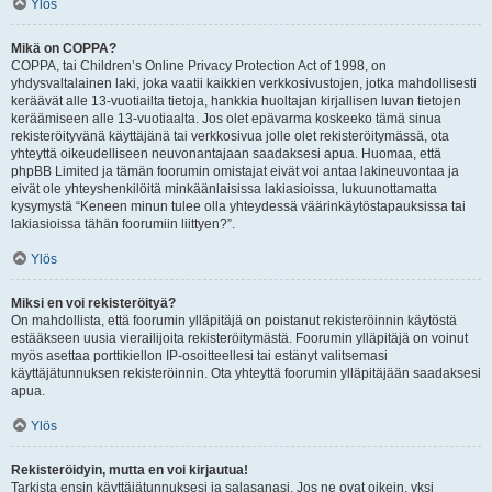
Ylös
Mikä on COPPA?
COPPA, tai Children’s Online Privacy Protection Act of 1998, on
yhdysvaltalainen laki, joka vaatii kaikkien verkkosivustojen, jotka mahdollisesti
keräävät alle 13-vuotiailta tietoja, hankkia huoltajan kirjallisen luvan tietojen
keräämiseen alle 13-vuotiaalta. Jos olet epävarma koskeeko tämä sinua
rekisteröityvänä käyttäjänä tai verkkosivua jolle olet rekisteröitymässä, ota
yhteyttä oikeudelliseen neuvonantajaan saadaksesi apua. Huomaa, että
phpBB Limited ja tämän foorumin omistajat eivät voi antaa lakineuvontaa ja
eivät ole yhteyshenkilöitä minkäänlaisissa lakiasioissa, lukuunottamatta
kysymystä “Keneen minun tulee olla yhteydessä väärinkäytöstapauksissa tai
lakiasioissa tähän foorumiin liittyen?”.
Ylös
Miksi en voi rekisteröityä?
On mahdollista, että foorumin ylläpitäjä on poistanut rekisteröinnin käytöstä
estääkseen uusia vierailijoita rekisteröitymästä. Foorumin ylläpitäjä on voinut
myös asettaa porttikiellon IP-osoitteellesi tai estänyt valitsemasi
käyttäjätunnuksen rekisteröinnin. Ota yhteyttä foorumin ylläpitäjään saadaksesi
apua.
Ylös
Rekisteröidyin, mutta en voi kirjautua!
Tarkista ensin käyttäjätunnuksesi ja salasanasi. Jos ne ovat oikein, yksi