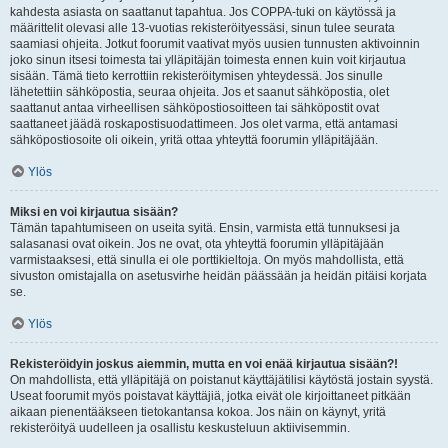
kahdesta asiasta on saattanut tapahtua. Jos COPPA-tuki on käytössä ja
määrittelit olevasi alle 13-vuotias rekisteröityessäsi, sinun tulee seurata
saamiasi ohjeita. Jotkut foorumit vaativat myös uusien tunnusten aktivoinnin
joko sinun itsesi toimesta tai ylläpitäjän toimesta ennen kuin voit kirjautua
sisään. Tämä tieto kerrottiin rekisteröitymisen yhteydessä. Jos sinulle
lähetettiin sähköpostia, seuraa ohjeita. Jos et saanut sähköpostia, olet
saattanut antaa virheellisen sähköpostiosoitteen tai sähköpostit ovat
saattaneet jäädä roskapostisuodattimeen. Jos olet varma, että antamasi
sähköpostiosoite oli oikein, yritä ottaa yhteyttä foorumin ylläpitäjään.
Ylös
Miksi en voi kirjautua sisään?
Tämän tapahtumiseen on useita syitä. Ensin, varmista että tunnuksesi ja
salasanasi ovat oikein. Jos ne ovat, ota yhteyttä foorumin ylläpitäjään
varmistaaksesi, että sinulla ei ole porttikieltoja. On myös mahdollista, että
sivuston omistajalla on asetusvirhe heidän päässään ja heidän pitäisi korjata
se.
Ylös
Rekisteröidyin joskus aiemmin, mutta en voi enää kirjautua sisään?!
On mahdollista, että ylläpitäjä on poistanut käyttäjätilisi käytöstä jostain syystä.
Useat foorumit myös poistavat käyttäjiä, jotka eivät ole kirjoittaneet pitkään
aikaan pienentääkseen tietokantansa kokoa. Jos näin on käynyt, yritä
rekisteröityä uudelleen ja osallistu keskusteluun aktiivisemmin.