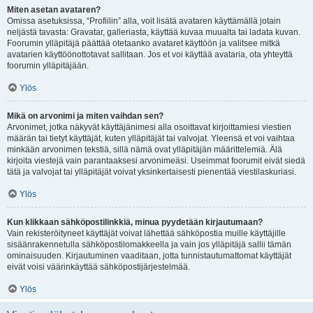
Miten asetan avataren?
Omissa asetuksissa, “Profiilin” alla, voit lisätä avataren käyttämällä jotain
neljästä tavasta: Gravatar, galleriasta, käyttää kuvaa muualta tai ladata kuvan.
Foorumin ylläpitäjä päättää otetaanko avataret käyttöön ja valitsee mitkä
avatarien käyttöönottotavat sallitaan. Jos et voi käyttää avataria, ota yhteyttä
foorumin ylläpitäjään.
Ylös
Mikä on arvonimi ja miten vaihdan sen?
Arvonimet, jotka näkyvät käyttäjänimesi alla osoittavat kirjoittamiesi viestien
määrän tai tietyt käyttäjät, kuten ylläpitäjät tai valvojat. Yleensä et voi vaihtaa
minkään arvonimen tekstiä, sillä nämä ovat ylläpitäjän määrittelemiä. Älä
kirjoita viestejä vain parantaaksesi arvonimeäsi. Useimmat foorumit eivät siedä
tätä ja valvojat tai ylläpitäjät voivat yksinkertaisesti pienentää viestilaskuriasi.
Ylös
Kun klikkaan sähköpostilinkkiä, minua pyydetään kirjautumaan?
Vain rekisteröityneet käyttäjät voivat lähettää sähköpostia muille käyttäjille
sisäänrakennetulla sähköpostilomakkeella ja vain jos ylläpitäjä sallii tämän
ominaisuuden. Kirjautuminen vaaditaan, jotta tunnistautumattomat käyttäjät
eivät voisi väärinkäyttää sähköpostijärjestelmää.
Ylös