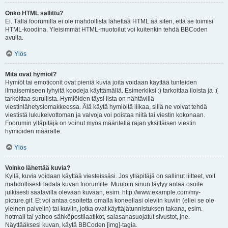
Onko HTML sallittu?
Ei. Tällä foorumilla ei ole mahdollista lähettää HTML:ää siten, että se toimisi
HTML-koodina. Yleisimmät HTML-muotoilut voi kuitenkin tehdä BBCoden
avulla.
Ylös
Mitä ovat hymiöt?
Hymiöt tai emoticonit ovat pieniä kuvia joita voidaan käyttää tunteiden
ilmaisemiseen lyhyitä koodeja käyttämällä. Esimerkiksi :) tarkoittaa iloista ja :(
tarkoittaa surullista. Hymiöiden täysi lista on nähtävillä
viestinlähetyslomakkeessa. Älä käytä hymiöitä liikaa, sillä ne voivat tehdä
viestistä lukukelvottoman ja valvoja voi poistaa niitä tai viestin kokonaan.
Foorumin ylläpitäjä on voinut myös määritellä rajan yksittäisen viestin
hymiöiden määrälle.
Ylös
Voinko lähettää kuvia?
Kyllä, kuvia voidaan käyttää viesteissäsi. Jos ylläpitäjä on sallinut liitteet, voit
mahdollisesti ladata kuvan foorumille. Muutoin sinun täytyy antaa osoite
julkisesti saatavilla olevaan kuvaan, esim. http://www.example.com/my-
picture.gif. Et voi antaa osoitetta omalla koneellasi oleviin kuviin (ellei se ole
yleinen palvelin) tai kuviin, jotka ovat käyttäjätunnistuksen takana, esim.
hotmail tai yahoo sähköpostilaatikot, salasanasuojatut sivustot, jne.
Näyttääksesi kuvan, käytä BBCoden [img]-tagia.