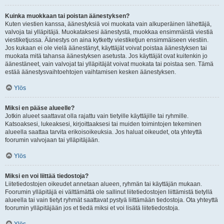
Kuinka muokkaan tai poistan äänestyksen?
Kuten viestien kanssa, äänestyksiä voi muokata vain alkuperäinen lähettäjä,
valvoja tai ylläpitäjä. Muokataksesi äänestystä, muokkaa ensimmäistä viestiä
viestiketjussa. Äänestys on aina kytketty viestiketjun ensimmäiseen viestiin.
Jos kukaan ei ole vielä äänestänyt, käyttäjät voivat poistaa äänestyksen tai
muokata mitä tahansa äänestyksen asetusta. Jos käyttäjät ovat kuitenkin jo
äänestäneet, vain valvojat tai ylläpitäjät voivat muokata tai poistaa sen. Tämä
estää äänestysvaihtoehtojen vaihtamisen kesken äänestyksen.
Ylös
Miksi en pääse alueelle?
Jotkin alueet saattavat olla rajattu vain tietyille käyttäjille tai ryhmille.
Katsoaksesi, lukeaksesi, kirjoittaaksesi tai muiden toimintojen tekeminen
alueella saattaa tarvita erikoisoikeuksia. Jos haluat oikeudet, ota yhteyttä
foorumin valvojaan tai ylläpitäjään.
Ylös
Miksi en voi liittää tiedostoja?
Liitetiedostojen oikeudet annetaan alueen, ryhmän tai käyttäjän mukaan.
Foorumin ylläpitäjä ei välttämättä ole sallinut liitetiedostojen liittämistä tietyllä
alueella tai vain tietyt ryhmät saattavat pystyä liittämään tiedostoja. Ota yhteyttä
foorumin ylläpitäjään jos et tiedä miksi et voi lisätä liitetiedostoja.