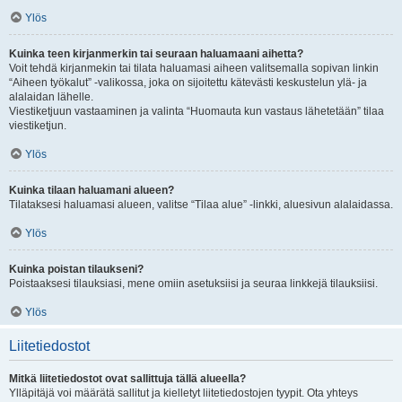
Ylös
Kuinka teen kirjanmerkin tai seuraan haluamaani aihetta?
Voit tehdä kirjanmekin tai tilata haluamasi aiheen valitsemalla sopivan linkin
“Aiheen työkalut” -valikossa, joka on sijoitettu kätevästi keskustelun ylä- ja
alalaidan lähelle.
Viestiketjuun vastaaminen ja valinta “Huomauta kun vastaus lähetetään” tilaa
viestiketjun.
Ylös
Kuinka tilaan haluamani alueen?
Tilataksesi haluamasi alueen, valitse “Tilaa alue” -linkki, aluesivun alalaidassa.
Ylös
Kuinka poistan tilaukseni?
Poistaaksesi tilauksiasi, mene omiin asetuksiisi ja seuraa linkkejä tilauksiisi.
Ylös
Liitetiedostot
Mitkä liitetiedostot ovat sallittuja tällä alueella?
Ylläpitäjä voi määrätä sallitut ja kielletyt liitetiedostojen tyypit. Ota yhteys