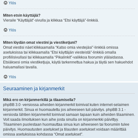
Ylös
Miten etsin käyttäjiä?
Vieraile “Käyttäjät”-sivulla ja klikkaa “Etsi käyttäjä”-linkkiä.
Ylös
Miten löydän omat viestini ja viestiketjuni?
Omat viestisi näet klikkaamalla “Katso omia viestejäsi”-linkkiä omissa
asetuksissa tai klikkaamalla “Etsi käyttäjän viesteistä”-linkkiä omalla
profiilisivullasi tai klikkaamalla “Pikalinkit”-valikkoa foorumin ylälaidassa.
Etsiäksesi omia viestiketjuja, käytä tarkennettua hakua ja täytä sen hakuehdot
haluamallasi tavalla.
Ylös
Seuraaminen ja kirjanmerkit
Mikä ero on kirjanmerkillä ja tilaamisella?
phpBB 3.0 -versiossa aiheiden kirjanmerkit toimivat kuten internet-selaimen
kirjanmerkit. Sinua ei huomautettu jos aiheeseen tuli päivitys. phpBB 3.1 -
versiosta lähtien kirjanmerkit toimivat samaan tapaan kuin aiheiden tilaaminen.
Voit saada ilmoituksen kun aihe josta sinulla on kirjanmerkki päivittyy.
Tilaaminen puolestaan huomauttaa sinua kun aiheeseen tai foorumiin tulee
päivitys. Huomautusten asetukset ja tilausten asetukset voidaan määrittää
omissa asetuksissa kohdassa “Omat asetukset”.