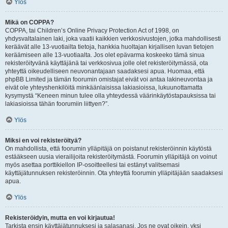
Ylös
Mikä on COPPA?
COPPA, tai Children’s Online Privacy Protection Act of 1998, on
yhdysvaltalainen laki, joka vaatii kaikkien verkkosivustojen, jotka mahdollisesti
keräävät alle 13-vuotiailta tietoja, hankkia huoltajan kirjallisen luvan tietojen
keräämiseen alle 13-vuotiaalta. Jos olet epävarma koskeeko tämä sinua
rekisteröityvänä käyttäjänä tai verkkosivua jolle olet rekisteröitymässä, ota
yhteyttä oikeudelliseen neuvonantajaan saadaksesi apua. Huomaa, että
phpBB Limited ja tämän foorumin omistajat eivät voi antaa lakineuvontaa ja
eivät ole yhteyshenkilöitä minkäänlaisissa lakiasioissa, lukuunottamatta
kysymystä “Keneen minun tulee olla yhteydessä väärinkäytöstapauksissa tai
lakiasioissa tähän foorumiin liittyen?”.
Ylös
Miksi en voi rekisteröityä?
On mahdollista, että foorumin ylläpitäjä on poistanut rekisteröinnin käytöstä
estääkseen uusia vierailijoita rekisteröitymästä. Foorumin ylläpitäjä on voinut
myös asettaa porttikiellon IP-osoitteellesi tai estänyt valitsemasi
käyttäjätunnuksen rekisteröinnin. Ota yhteyttä foorumin ylläpitäjään saadaksesi
apua.
Ylös
Rekisteröidyin, mutta en voi kirjautua!
Tarkista ensin käyttäjätunnuksesi ja salasanasi. Jos ne ovat oikein, yksi