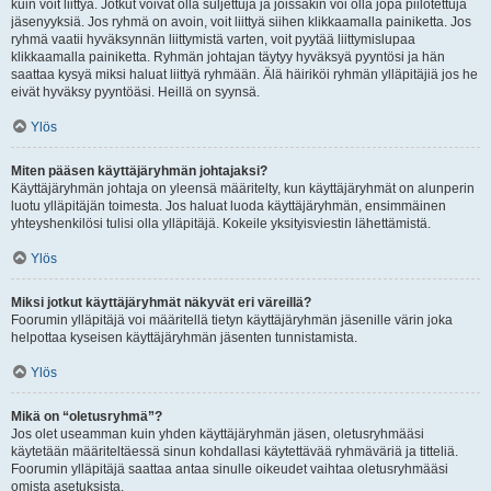
kuin voit liittyä. Jotkut voivat olla suljettuja ja joissakin voi olla jopa piilotettuja
jäsenyyksiä. Jos ryhmä on avoin, voit liittyä siihen klikkaamalla painiketta. Jos
ryhmä vaatii hyväksynnän liittymistä varten, voit pyytää liittymislupaa
klikkaamalla painiketta. Ryhmän johtajan täytyy hyväksyä pyyntösi ja hän
saattaa kysyä miksi haluat liittyä ryhmään. Älä häiriköi ryhmän ylläpitäjiä jos he
eivät hyväksy pyyntöäsi. Heillä on syynsä.
Ylös
Miten pääsen käyttäjäryhmän johtajaksi?
Käyttäjäryhmän johtaja on yleensä määritelty, kun käyttäjäryhmät on alunperin
luotu ylläpitäjän toimesta. Jos haluat luoda käyttäjäryhmän, ensimmäinen
yhteyshenkilösi tulisi olla ylläpitäjä. Kokeile yksityisviestin lähettämistä.
Ylös
Miksi jotkut käyttäjäryhmät näkyvät eri väreillä?
Foorumin ylläpitäjä voi määritellä tietyn käyttäjäryhmän jäsenille värin joka
helpottaa kyseisen käyttäjäryhmän jäsenten tunnistamista.
Ylös
Mikä on “oletusryhmä”?
Jos olet useamman kuin yhden käyttäjäryhmän jäsen, oletusryhmääsi
käytetään määriteltäessä sinun kohdallasi käytettävää ryhmäväriä ja titteliä.
Foorumin ylläpitäjä saattaa antaa sinulle oikeudet vaihtaa oletusryhmääsi
omista asetuksista.