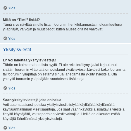
Ylös
Mikä on “Tiimi” linkki?
Tämä sivu näyttää sinulle listan foorumin henkilökunnasta, mukaanluettuna
ylläpitäjät, valvojat ja muut tiedot, kuten alueet joita he valvovat.
Ylös
Yksityisviestit
En voi lähettää yksityisviestejä!
Tähän on kolme mahdollista syytä. Et ole rekisteröitynyt ja/tai kirjautunut
sisään, foorumin ylläpitäjä on poistanut yksityisviestit käytöstä koko foorumilta
tai foorumin ylläpitäjä on estänyt sinua lähettämästä yksityisviestejä. Ota
yhteyttä foorumin ylläpitäjään saadaksesi lisätietoja.
Ylös
Saan yksityisviestejä joita en halua!
Voit automaattisesti poistaa yksityisviestit tietyltä käyttäjältä käyttämällä
käyttäjänhallinnan viestisääntöjä. Jos saat väärinkäytöksiä sisältäviä viestejä
tietyltä käyttäjältä, voit raportoida viestit valvojille. Heillä on oikeudet estää
käyttäjiä lähettämästä yksityisviestejä.
Ylös