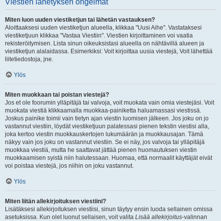
Viestien lähetyksen ongelmat
Miten luon uuden viestiketjun tai lähetän vastauksen?
Aloittaaksesi uuden viestiketjun alueella, klikkaa "Uusi Aihe". Vastataksesi
viestiketjuun klikkaa "Vastaa Viestiin". Viestien kirjoittaminen voi vaatia
rekisteröitymisen. Lista sinun oikeuksistasi alueella on nähtävillä alueen ja
viestiketjun alalaidassa. Esimerkiksi: Voit kirjoittaa uusia viestejä, Voit lähettää
liitetiedostoja, jne.
Ylös
Miten muokkaan tai poistan viestejä?
Jos et ole foorumin ylläpitäjä tai valvoja, voit muokata vain omia viestejäsi. Voit
muokata viestiä klikkaamalla muokkaa-painiketta haluamassasi viestissä.
Joskus painike toimii vain tietyn ajan viestin luomisen jälkeen. Jos joku on jo
vastannut viestiin, löydät viestiketjuun palatessasi pienen tekstin viestisi alla,
joka kertoo viestin muokkauskertojen lukumäärän ja muokkausajan. Tämä
näkyy vain jos joku on vastannut viestiin. Se ei näy, jos valvoja tai ylläpitäjä
muokkaa viestiä, mutta he saattavat jättää pienen huomautuksen viestin
muokkaamisen syistä niin halutessaan. Huomaa, että normaalit käyttäjät eivät
voi poistaa viestejä, jos niihin on joku vastannut.
Ylös
Miten liitän allekirjoituksen viestiini?
Lisätäksesi allekirjoituksen viestiisi, sinun täytyy ensin luoda sellainen omissa
asetuksissa. Kun olet luonut sellaisen, voit valita
Lisää allekirjoitus
-valinnan