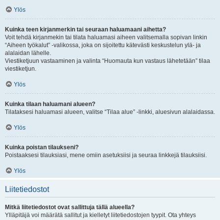
Ylös
Kuinka teen kirjanmerkin tai seuraan haluamaani aihetta?
Voit tehdä kirjanmekin tai tilata haluamasi aiheen valitsemalla sopivan linkin
“Aiheen työkalut” -valikossa, joka on sijoitettu kätevästi keskustelun ylä- ja
alalaidan lähelle.
Viestiketjuun vastaaminen ja valinta “Huomauta kun vastaus lähetetään” tilaa
viestiketjun.
Ylös
Kuinka tilaan haluamani alueen?
Tilataksesi haluamasi alueen, valitse “Tilaa alue” -linkki, aluesivun alalaidassa.
Ylös
Kuinka poistan tilaukseni?
Poistaaksesi tilauksiasi, mene omiin asetuksiisi ja seuraa linkkejä tilauksiisi.
Ylös
Liitetiedostot
Mitkä liitetiedostot ovat sallittuja tällä alueella?
Ylläpitäjä voi määrätä sallitut ja kielletyt liitetiedostojen tyypit. Ota yhteys