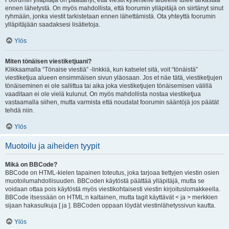
Foorumin ylläpitäjä on päättänyt, että viestit kyseiselle alueelle tulee tarkastaa
ennen lähetystä. On myös mahdollista, että foorumin ylläpitäjä on siirtänyt sinut
ryhmään, jonka viestit tarkistetaan ennen lähettämistä. Ota yhteyttä foorumin
ylläpitäjään saadaksesi lisätietoja.
Ylös
Miten tönäisen viestiketjuani?
Klikkaamalla “Tönaise viestiä” -linkkiä, kun katselet sitä, voit “tönäistä”
viestiketjua alueen ensimmäisen sivun yläosaan. Jos et näe tätä, viestiketjujen
tönäiseminen ei ole sallittua tai aika joka viestiketjujen tönäisemisen välillä
vaaditaan ei ole vielä kulunut. On myös mahdollista nostaa viestiketjua
vastaamalla siihen, mutta varmista että noudatat foorumin sääntöjä jos päätät
tehdä niin.
Ylös
Muotoilu ja aiheiden tyypit
Mikä on BBCode?
BBCode on HTML-kielen tapainen toteutus, joka tarjoaa tiettyjen viestin osien
muotoilumahdollisuuden. BBCoden käytöstä päättää ylläpitäjä, mutta se
voidaan ottaa pois käytöstä myös viestikohtaisesti viestin kirjoituslomakkeella.
BBCode itsessään on HTML:n kaltainen, mutta tagit käyttävät < ja > merkkien
sijaan hakasulkuja [ ja ]. BBCoden oppaan löydät viestinlähetyssivun kautta.
Ylös