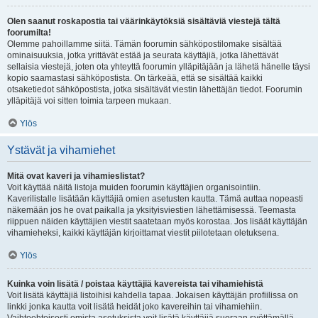
Olen saanut roskapostia tai väärinkäytöksiä sisältäviä viestejä tältä
foorumilta!
Olemme pahoillamme siitä. Tämän foorumin sähköpostilomake sisältää
ominaisuuksia, jotka yrittävät estää ja seurata käyttäjiä, jotka lähettävät
sellaisia viestejä, joten ota yhteyttä foorumin ylläpitäjään ja lähetä hänelle täysi
kopio saamastasi sähköpostista. On tärkeää, että se sisältää kaikki
otsaketiedot sähköpostista, jotka sisältävät viestin lähettäjän tiedot. Foorumin
ylläpitäjä voi sitten toimia tarpeen mukaan.
Ylös
Ystävät ja vihamiehet
Mitä ovat kaveri ja vihamieslistat?
Voit käyttää näitä listoja muiden foorumin käyttäjien organisointiin.
Kaverilistalle lisätään käyttäjiä omien asetusten kautta. Tämä auttaa nopeasti
näkemään jos he ovat paikalla ja yksityisviestien lähettämisessä. Teemasta
riippuen näiden käyttäjien viestit saatetaan myös korostaa. Jos lisäät käyttäjän
vihamieheksi, kaikki käyttäjän kirjoittamat viestit piilotetaan oletuksena.
Ylös
Kuinka voin lisätä / poistaa käyttäjiä kavereista tai vihamiehistä
Voit lisätä käyttäjiä listoihisi kahdella tapaa. Jokaisen käyttäjän profiilissa on
linkki jonka kautta voit lisätä heidät joko kavereihin tai vihamiehiin.