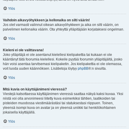
Ylös
Vaihdoin aikavyöhykkeen ja kellonaika on silti väärin!
Jos olet varmasti valinnut oikean aikavyöhykkeen ja aika on silti väärin, on
palvelimen kellonaika väärin. Ota yhteyttä ylläpitäjään korjataksesi ongelman.
Ylös
Kieleni ei ole valittavana!
Joko ylläpitäjä ei ole asentanut kielellesi kielipakettia tai kukaan ei ole
kääntänyt tätä foorumia kielellesi. Kokeile pyytää foorumin ylläpitäjältä, josko
hän voisi asentaa tarvitsemasi kielipaketin. Jos kielipakettia ei ole olemassa,
voit luoda uuden käännöksen. Lisätietoja löytyy
phpBB
®:n sivuilta.
Ylös
Mitä kuvia on käyttäjänimeni vieressä?
Viestejä katsottaessa käyttäjänimen vieressä saattaa näkyä kaksi kuvaa. Yksi
niistä voi olla arvonimeesi liitetty kuva esimerkiksi tähtien, laatikoiden tai
pisteiden muodossa viestimäärästäsi tai statuksestasi riippuen. Toinen,
yleensä isompi kuva on avatar ja on yleensä uniikki tai henkilökohtainen
jokaisella käyttäjällä.
Ylös