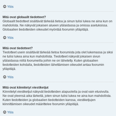
Ylös
Mitä ovat globaalit tiedotteet?
Globaalit tiedotteet sisältävät tärkeää tietoa ja sinun tulisi lukea ne aina kun on
mahdolista. Ne näkyvät jokaisen alueen ylälaidassa ja omissa asetuksissa.
Globaalien tiedotteiden oikeudet myöntää foorumin ylläpitäjä.
Ylös
Mitä ovat tiedotteet?
Tiedotteet usein sisältävät tärkeää tietoa foorumista jota olet lukemassa ja siksi
ne tulisi lukea aina kun mahdollista. Tiedotteet näkyvät jokaisen sivun
ylälaidassa niillä foorumeilla joihin ne on lähetetty. Kuten globaalien
tiedotteiden kohdalla, tiedotteiden lähettämisen oikeudet antaa foorumin
ylläpitäjä.
Ylös
Mitä ovat kiinnitetyt viestiketjut
Kiinnitetyt viestiketjut näkyvät tiedotteiden alapuolella ja ovat vain etusivulla.
Ne ovat yleensä aika tärkeitä, joten sinun tulisi lukea ne aina kun mahdollista.
Kuten tiedotteiden ja globaalien tiedotteiden kanssa, viestiketjujen
kiinnittämisen oikeudet määrittelee foorumin ylläpitäjä.
Ylös