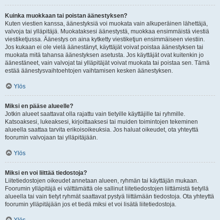
Kuinka muokkaan tai poistan äänestyksen?
Kuten viestien kanssa, äänestyksiä voi muokata vain alkuperäinen lähettäjä,
valvoja tai ylläpitäjä. Muokataksesi äänestystä, muokkaa ensimmäistä viestiä
viestiketjussa. Äänestys on aina kytketty viestiketjun ensimmäiseen viestiin.
Jos kukaan ei ole vielä äänestänyt, käyttäjät voivat poistaa äänestyksen tai
muokata mitä tahansa äänestyksen asetusta. Jos käyttäjät ovat kuitenkin jo
äänestäneet, vain valvojat tai ylläpitäjät voivat muokata tai poistaa sen. Tämä
estää äänestysvaihtoehtojen vaihtamisen kesken äänestyksen.
Ylös
Miksi en pääse alueelle?
Jotkin alueet saattavat olla rajattu vain tietyille käyttäjille tai ryhmille.
Katsoaksesi, lukeaksesi, kirjoittaaksesi tai muiden toimintojen tekeminen
alueella saattaa tarvita erikoisoikeuksia. Jos haluat oikeudet, ota yhteyttä
foorumin valvojaan tai ylläpitäjään.
Ylös
Miksi en voi liittää tiedostoja?
Liitetiedostojen oikeudet annetaan alueen, ryhmän tai käyttäjän mukaan.
Foorumin ylläpitäjä ei välttämättä ole sallinut liitetiedostojen liittämistä tietyllä
alueella tai vain tietyt ryhmät saattavat pystyä liittämään tiedostoja. Ota yhteyttä
foorumin ylläpitäjään jos et tiedä miksi et voi lisätä liitetiedostoja.