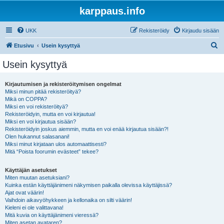
karppaus.info
UKK
Rekisteröidy
Kirjaudu sisään
E
Etusivu
Usein kysyttyä
t
Usein kysyttyä
s
i
Kirjautumisen ja rekisteröitymisen ongelmat
Miksi minun pitää rekisteröityä?
Mikä on COPPA?
Miksi en voi rekisteröityä?
Rekisteröidyin, mutta en voi kirjautua!
Miksi en voi kirjautua sisään?
Rekisteröidyin joskus aiemmin, mutta en voi enää kirjautua sisään?!
Olen hukannut salasanani!
Miksi minut kirjataan ulos automaattisesti?
Mitä “Poista foorumin evästeet” tekee?
Käyttäjän asetukset
Miten muutan asetuksiani?
Kuinka estän käyttäjänimeni näkymisen paikalla olevissa käyttäjissä?
Ajat ovat väärin!
Vaihdoin aikavyöhykkeen ja kellonaika on silti väärin!
Kieleni ei ole valittavana!
Mitä kuvia on käyttäjänimeni vieressä?
Miten asetan avataren?