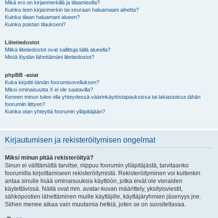
Mikä ero on kirjanmerkillä ja tilaamisella?
Kuinka teen kirjanmerkin tai seuraan haluamaani aihetta?
Kuinka tilaan haluamani alueen?
Kuinka poistan tilaukseni?
Liitetiedostot
Mitkä liitetiedostot ovat sallittuja tällä alueella?
Mistä löydän lähettämäni liitetiedostot?
phpBB -asiat
Kuka kirjoitti tämän foorumisovelluksen?
Miksi ominaisuutta X ei ole saatavilla?
Keneen minun tulee olla yhteydessä väärinkäytöstapauksissa tai lakiasioissa tähän
foorumiin liittyen?
Kuinka otan yhteyttä foorumin ylläpitäjään?
Kirjautumisen ja rekisteröitymisen ongelmat
Miksi minun pitää rekisteröityä?
Sinun ei välttämättä tarvitse, riippuu foorumin ylläpitäjästä, tarvitaanko
foorumilla kirjoittamiseen rekisteröitymistä. Rekisteröityminen voi kuitenkin
antaa sinulle lisää ominaisuuksia käyttöön, jotka eivät ole vieraiden
käytettävissä. Näitä ovat mm. avatar-kuvan määrittely, yksityisviestit,
sähköpostien lähettäminen muille käyttäjille, käyttäjäryhmien jäsenyys jne.
Siihen menee aikaa vain muutamia hetkiä, joten se on suositeltavaa.