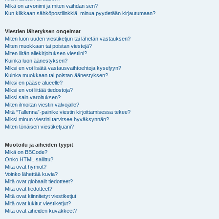
Mikä on arvonimi ja miten vaihdan sen?
Kun klikkaan sähköpostilinkkiä, minua pyydetään kirjautumaan?
Viestien lähetyksen ongelmat
Miten luon uuden viestiketjun tai lähetän vastauksen?
Miten muokkaan tai poistan viestejä?
Miten liitän allekirjoituksen viestiini?
Kuinka luon äänestyksen?
Miksi en voi lisätä vastausvaihtoehtoja kyselyyn?
Kuinka muokkaan tai poistan äänestyksen?
Miksi en pääse alueelle?
Miksi en voi liittää tiedostoja?
Miksi sain varoituksen?
Miten ilmoitan viestin valvojalle?
Mitä “Tallenna”-painike viestin kirjoittamisessa tekee?
Miksi minun viestini tarvitsee hyväksynnän?
Miten tönäisen viestiketjuani?
Muotoilu ja aiheiden tyypit
Mikä on BBCode?
Onko HTML sallittu?
Mitä ovat hymiöt?
Voinko lähettää kuvia?
Mitä ovat globaalit tiedotteet?
Mitä ovat tiedotteet?
Mitä ovat kiinnitetyt viestiketjut
Mitä ovat lukitut viestiketjut?
Mitä ovat aiheiden kuvakkeet?