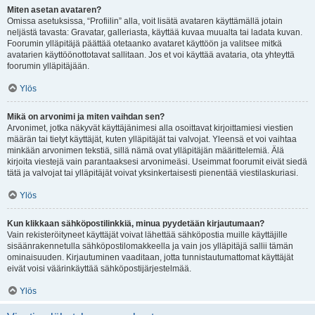
Miten asetan avataren?
Omissa asetuksissa, “Profiilin” alla, voit lisätä avataren käyttämällä jotain
neljästä tavasta: Gravatar, galleriasta, käyttää kuvaa muualta tai ladata kuvan.
Foorumin ylläpitäjä päättää otetaanko avataret käyttöön ja valitsee mitkä
avatarien käyttöönottotavat sallitaan. Jos et voi käyttää avataria, ota yhteyttä
foorumin ylläpitäjään.
Ylös
Mikä on arvonimi ja miten vaihdan sen?
Arvonimet, jotka näkyvät käyttäjänimesi alla osoittavat kirjoittamiesi viestien
määrän tai tietyt käyttäjät, kuten ylläpitäjät tai valvojat. Yleensä et voi vaihtaa
minkään arvonimen tekstiä, sillä nämä ovat ylläpitäjän määrittelemiä. Älä
kirjoita viestejä vain parantaaksesi arvonimeäsi. Useimmat foorumit eivät siedä
tätä ja valvojat tai ylläpitäjät voivat yksinkertaisesti pienentää viestilaskuriasi.
Ylös
Kun klikkaan sähköpostilinkkiä, minua pyydetään kirjautumaan?
Vain rekisteröityneet käyttäjät voivat lähettää sähköpostia muille käyttäjille
sisäänrakennetulla sähköpostilomakkeella ja vain jos ylläpitäjä sallii tämän
ominaisuuden. Kirjautuminen vaaditaan, jotta tunnistautumattomat käyttäjät
eivät voisi väärinkäyttää sähköpostijärjestelmää.
Ylös