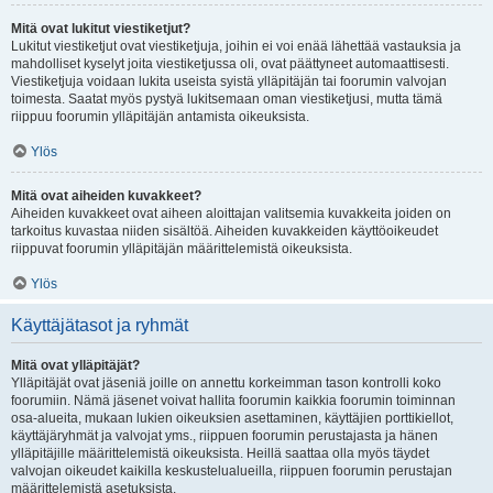
Mitä ovat lukitut viestiketjut?
Lukitut viestiketjut ovat viestiketjuja, joihin ei voi enää lähettää vastauksia ja
mahdolliset kyselyt joita viestiketjussa oli, ovat päättyneet automaattisesti.
Viestiketjuja voidaan lukita useista syistä ylläpitäjän tai foorumin valvojan
toimesta. Saatat myös pystyä lukitsemaan oman viestiketjusi, mutta tämä
riippuu foorumin ylläpitäjän antamista oikeuksista.
Ylös
Mitä ovat aiheiden kuvakkeet?
Aiheiden kuvakkeet ovat aiheen aloittajan valitsemia kuvakkeita joiden on
tarkoitus kuvastaa niiden sisältöä. Aiheiden kuvakkeiden käyttöoikeudet
riippuvat foorumin ylläpitäjän määrittelemistä oikeuksista.
Ylös
Käyttäjätasot ja ryhmät
Mitä ovat ylläpitäjät?
Ylläpitäjät ovat jäseniä joille on annettu korkeimman tason kontrolli koko
foorumiin. Nämä jäsenet voivat hallita foorumin kaikkia foorumin toiminnan
osa-alueita, mukaan lukien oikeuksien asettaminen, käyttäjien porttikiellot,
käyttäjäryhmät ja valvojat yms., riippuen foorumin perustajasta ja hänen
ylläpitäjille määrittelemistä oikeuksista. Heillä saattaa olla myös täydet
valvojan oikeudet kaikilla keskustelualueilla, riippuen foorumin perustajan
määrittelemistä asetuksista.