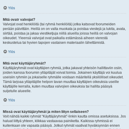
Ylös
Mitä ovatr valvojat?
Valvojat ovat henkilöitä (tai ryhmä henkilöitä) jotka katsovat foorumeiden
perään päivittäin. Heillä on on valta muokata ja poistaa viestejä ja lukita, avata,
siirtää, poistaa ja jakaa viestiketjuja niillä alueilla joissa heillä on valvojan
oikeudet. Yleensä valvojat ovat paikalla estämässä aiheen vierestä
keskustelua tai hyvien tapojen vastaisen materiaalin lähettämistä.
Ylös
Mitä ovat käyttäjäryhmät?
Käyttäjäryhmät ovat käyttäjien ryhmiä, jotka jakavat yhteisön hallittaviin osiin,
joiden kanssa foorumin ylläpitäjät voivat toimia. Jokainen käyttäjä voi kuulua
useisiin ryhmiin ja jokaiselle ryhmälle voidaan määritellä yksilölliset oikeudet.
Tämä tarjoaa ylläpitäjille helpon tavan muuttaa käyttäjien oikeuksia useille
käyttäjille kerralla, kuten muuttaa valvojien oikeuksia tai hallita pääsyä
suljetulle alueelle.
Ylös
Missä ovat käyttäjäryhmät ja miten liityn sellaiseen?
Voit nähdä kaikki ryhmät “Käyttäjäryhmät”-linkin kautta omissa asetuksissa. Jos
haluat liittyä yhteen, klikkaa vastaavaa painiketta. Kaikissa ryhmissä ei
kuitenkaan ole vapaata pääsyä. Jotkut ryhmät vaativat hyväksynnän ennen