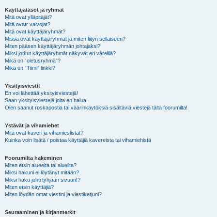
Käyttäjätasot ja ryhmät
Mitä ovat ylläpitäjät?
Mitä ovatr valvojat?
Mitä ovat käyttäjäryhmät?
Missä ovat käyttäjäryhmät ja miten liityn sellaiseen?
Miten pääsen käyttäjäryhmän johtajaksi?
Miksi jotkut käyttäjäryhmät näkyvät eri väreillä?
Mikä on “oletusryhmä”?
Mikä on “Tiimi” linkki?
Yksityisviestit
En voi lähettää yksityisviestejä!
Saan yksityisviestejä joita en halua!
Olen saanut roskapostia tai väärinkäytöksiä sisältäviä viestejä tältä foorumilta!
Ystävät ja vihamiehet
Mitä ovat kaveri ja vihamieslistat?
Kuinka voin lisätä / poistaa käyttäjiä kavereista tai vihamiehistä
Foorumilta hakeminen
Miten etsin alueelta tai alueilta?
Miksi hakuni ei löytänyt mitään?
Miksi haku johti tyhjään sivuun!?
Miten etsin käyttäjiä?
Miten löydän omat viestini ja viestiketjuni?
Seuraaminen ja kirjanmerkit