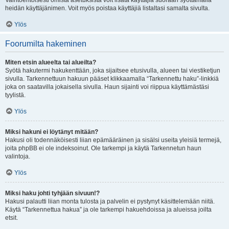
Vaihtoehtoisesti omista asetuksista voit lisätä käyttäjiä suoraan syöttämällä
heidän käyttäjänimen. Voit myös poistaa käyttäjiä listaltasi samalta sivulta.
Ylös
Foorumilta hakeminen
Miten etsin alueelta tai alueilta?
Syötä hakutermi hakukenttään, joka sijaitsee etusivulla, alueen tai viestiketjun
sivulla. Tarkennettuun hakuun pääset klikkaamalla “Tarkennettu haku”-linkkiä
joka on saatavilla jokaisella sivulla. Haun sijainti voi riippua käyttämästäsi
tyylistä.
Ylös
Miksi hakuni ei löytänyt mitään?
Hakusi oli todennäköisesti liian epämääräinen ja sisälsi useita yleisiä termejä,
joita phpBB ei ole indeksoinut. Ole tarkempi ja käytä Tarkennetun haun
valintoja.
Ylös
Miksi haku johti tyhjään sivuun!?
Hakusi palautti liian monta tulosta ja palvelin ei pystynyt käsittelemään niitä.
Käytä “Tarkennettua hakua” ja ole tarkempi hakuehdoissa ja alueissa joilta
etsit.