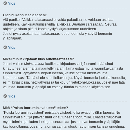
Ylös
Olen hukannut salasanani!
Älä panikoi! Vaikka salasanaasi ei voida palauttaa, se voidaan asettaa
uudelleen. Käy kirjautumissivulla ja klikkaa
Unohdin salasanani
. Seuraa
ohjeita ja sinun pitäisi kohta pystyä kirjautumaan uudelleen.
Jos et pysty asettamaan salasanaasi uudelleen, ota yhteyttä foorumin
ylläpitäjään.
Ylös
Miksi minut kirjataan ulos automaattisesti?
Jos et valitse
Muista minut
-laatikkoa kirjautuessasi, foorumi pitää sinut
kirjautuneena ennalta määritellyn ajan. Tämä estää muita väärinkäyttämästä
tunnuksiasi. Pysyäksesi kirjautuneena, valitse
Muista minut
-valinta
kirjautuessasi. Tämä ei ole suositeltavaa, jos käytät foorumia jaetulta koneelta,
esim. kirjastossa, nettikahvilassa tai koulun tietokoneluokassa. Jos et näe tätä
valintaa, foorumin ylläpitäjä on estänyt tämän toiminnon käyttämisen.
Ylös
Mitä “Poista foorumin evästeet” tekee?
“Poista foorumin evästeet” poistaa evästeet, jotka ovat phpBB:n luomia. Ne
tunnistavat sinut ja pitävät sinut kirjautuneena foorumille. Evästeet tarjoavat
myös toimintoja, kuten luettujen seurantaa, jos ne ovat foorumin ylläpitäjän
käyttöönottamia. Jos sinulla on sisään tai uloskirjautumisen kanssa ongelmia,