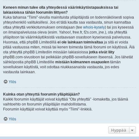
Keneen minun tulee olla yhteydessä väärinkäytöstapauksissa tai
lakiasioissa tähän foorumiin liittyen?
Kuka tahansa “Tiimi”-sivulla mainituista ylläpitäjistä on todennäköisesti sopiva
yhteyshenkilö valituksillesi. Jos et tätä kautta saa vastausta, sinun kannattaa
ottaa yhteyttä verkkotunnuksen omistajaan (tee
whois-kysely
) tai jos kyseessä
on ilmaispalvelussa oleva (esim. Yahoo!, free.fr, f2s.com, jne.), ota yhteyttä
ylläpitoon tai väärinkäytöksistä vastaavaan osastoon kyseisessä palvelussa.
Huomaa, että phpBB Limitedillä
ei ole lainkaan toimivaltaa
ja sitä ei voida
pitää vastuussa miten, missä tai kenen toimesta tämä foorumi on käytössä. Älä
ota yhteyttä phpBB Limitediin missään lakiasioissa
jotka eivät liity
phpBB.com-sivustoon tai pelkkään phpBB-sovellukseen itseensä. Jos lähetät
sähköpostia phpBB Limitedille
mistään kolmannen osapuolen
tämän
sovelluksen käytöstä, voit odottaa niukkasanaista vastausta, jos edes
vastausta lainkaan.
Ylös
Kuinka otan yhteyttä foorumin ylläpitäjään?
Kaikki foorumin käyttäjät voivat käyttää “Ota yhteyttä” -lomaketta, jos täämä
vaihtoehto on foorumin ylläpitäjän mahdollistama.
Foorumin käyttäjät voivat käyttää myös “Tiimi”-linkkiä.
Ylös
Hyppää