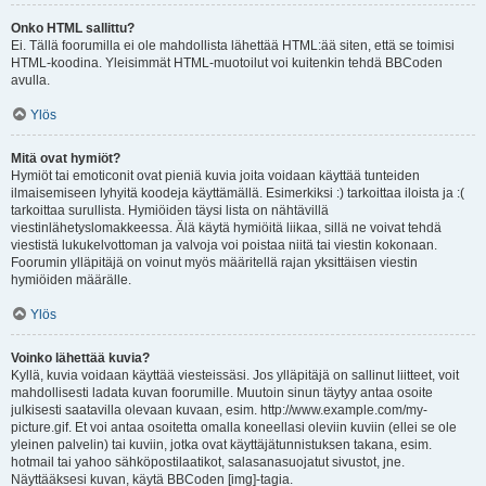
Onko HTML sallittu?
Ei. Tällä foorumilla ei ole mahdollista lähettää HTML:ää siten, että se toimisi
HTML-koodina. Yleisimmät HTML-muotoilut voi kuitenkin tehdä BBCoden
avulla.
Ylös
Mitä ovat hymiöt?
Hymiöt tai emoticonit ovat pieniä kuvia joita voidaan käyttää tunteiden
ilmaisemiseen lyhyitä koodeja käyttämällä. Esimerkiksi :) tarkoittaa iloista ja :(
tarkoittaa surullista. Hymiöiden täysi lista on nähtävillä
viestinlähetyslomakkeessa. Älä käytä hymiöitä liikaa, sillä ne voivat tehdä
viestistä lukukelvottoman ja valvoja voi poistaa niitä tai viestin kokonaan.
Foorumin ylläpitäjä on voinut myös määritellä rajan yksittäisen viestin
hymiöiden määrälle.
Ylös
Voinko lähettää kuvia?
Kyllä, kuvia voidaan käyttää viesteissäsi. Jos ylläpitäjä on sallinut liitteet, voit
mahdollisesti ladata kuvan foorumille. Muutoin sinun täytyy antaa osoite
julkisesti saatavilla olevaan kuvaan, esim. http://www.example.com/my-
picture.gif. Et voi antaa osoitetta omalla koneellasi oleviin kuviin (ellei se ole
yleinen palvelin) tai kuviin, jotka ovat käyttäjätunnistuksen takana, esim.
hotmail tai yahoo sähköpostilaatikot, salasanasuojatut sivustot, jne.
Näyttääksesi kuvan, käytä BBCoden [img]-tagia.