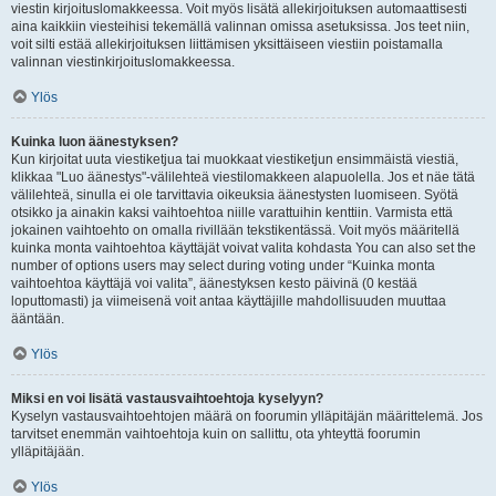
viestin kirjoituslomakkeessa. Voit myös lisätä allekirjoituksen automaattisesti
aina kaikkiin viesteihisi tekemällä valinnan omissa asetuksissa. Jos teet niin,
voit silti estää allekirjoituksen liittämisen yksittäiseen viestiin poistamalla
valinnan viestinkirjoituslomakkeessa.
Ylös
Kuinka luon äänestyksen?
Kun kirjoitat uuta viestiketjua tai muokkaat viestiketjun ensimmäistä viestiä,
klikkaa "Luo äänestys"-välilehteä viestilomakkeen alapuolella. Jos et näe tätä
välilehteä, sinulla ei ole tarvittavia oikeuksia äänestysten luomiseen. Syötä
otsikko ja ainakin kaksi vaihtoehtoa niille varattuihin kenttiin. Varmista että
jokainen vaihtoehto on omalla rivillään tekstikentässä. Voit myös määritellä
kuinka monta vaihtoehtoa käyttäjät voivat valita kohdasta You can also set the
number of options users may select during voting under “Kuinka monta
vaihtoehtoa käyttäjä voi valita”, äänestyksen kesto päivinä (0 kestää
loputtomasti) ja viimeisenä voit antaa käyttäjille mahdollisuuden muuttaa
ääntään.
Ylös
Miksi en voi lisätä vastausvaihtoehtoja kyselyyn?
Kyselyn vastausvaihtoehtojen määrä on foorumin ylläpitäjän määrittelemä. Jos
tarvitset enemmän vaihtoehtoja kuin on sallittu, ota yhteyttä foorumin
ylläpitäjään.
Ylös