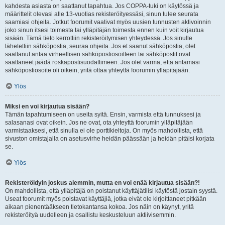
kahdesta asiasta on saattanut tapahtua. Jos COPPA-tuki on käytössä ja
määrittelit olevasi alle 13-vuotias rekisteröityessäsi, sinun tulee seurata
saamiasi ohjeita. Jotkut foorumit vaativat myös uusien tunnusten aktivoinnin
joko sinun itsesi toimesta tai ylläpitäjän toimesta ennen kuin voit kirjautua
sisään. Tämä tieto kerrottiin rekisteröitymisen yhteydessä. Jos sinulle
lähetettiin sähköpostia, seuraa ohjeita. Jos et saanut sähköpostia, olet
saattanut antaa virheellisen sähköpostiosoitteen tai sähköpostit ovat
saattaneet jäädä roskapostisuodattimeen. Jos olet varma, että antamasi
sähköpostiosoite oli oikein, yritä ottaa yhteyttä foorumin ylläpitäjään.
Ylös
Miksi en voi kirjautua sisään?
Tämän tapahtumiseen on useita syitä. Ensin, varmista että tunnuksesi ja
salasanasi ovat oikein. Jos ne ovat, ota yhteyttä foorumin ylläpitäjään
varmistaaksesi, että sinulla ei ole porttikieltoja. On myös mahdollista, että
sivuston omistajalla on asetusvirhe heidän päässään ja heidän pitäisi korjata
se.
Ylös
Rekisteröidyin joskus aiemmin, mutta en voi enää kirjautua sisään?!
On mahdollista, että ylläpitäjä on poistanut käyttäjätilisi käytöstä jostain syystä.
Useat foorumit myös poistavat käyttäjiä, jotka eivät ole kirjoittaneet pitkään
aikaan pienentääkseen tietokantansa kokoa. Jos näin on käynyt, yritä
rekisteröityä uudelleen ja osallistu keskusteluun aktiivisemmin.