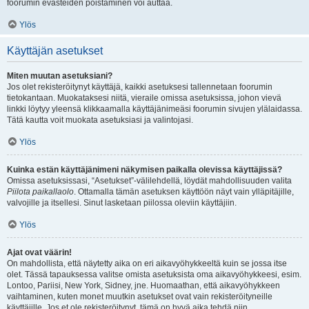
foorumin evästeiden poistaminen voi auttaa.
Ylös
Käyttäjän asetukset
Miten muutan asetuksiani?
Jos olet rekisteröitynyt käyttäjä, kaikki asetuksesi tallennetaan foorumin
tietokantaan. Muokataksesi niitä, vieraile omissa asetuksissa, johon vievä
linkki löytyy yleensä klikkaamalla käyttäjänimeäsi foorumin sivujen ylälaidassa.
Tätä kautta voit muokata asetuksiasi ja valintojasi.
Ylös
Kuinka estän käyttäjänimeni näkymisen paikalla olevissa käyttäjissä?
Omissa asetuksissasi, “Asetukset”-välilehdellä, löydät mahdollisuuden valita
Piilota paikallaolo
. Ottamalla tämän asetuksen käyttöön näyt vain ylläpitäjille,
valvojille ja itsellesi. Sinut lasketaan piilossa oleviin käyttäjiin.
Ylös
Ajat ovat väärin!
On mahdollista, että näytetty aika on eri aikavyöhykkeeltä kuin se jossa itse
olet. Tässä tapauksessa valitse omista asetuksista oma aikavyöhykkeesi, esim.
Lontoo, Pariisi, New York, Sidney, jne. Huomaathan, että aikavyöhykkeen
vaihtaminen, kuten monet muutkin asetukset ovat vain rekisteröityneille
käyttäjille. Jos et ole rekisteröitynyt, tämä on hyvä aika tehdä niin.