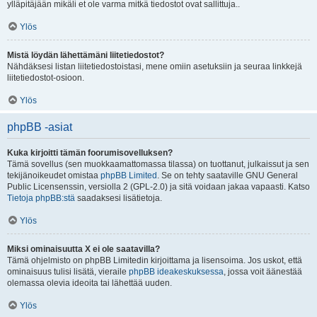
ylläpitäjään mikäli et ole varma mitkä tiedostot ovat sallittuja..
Ylös
Mistä löydän lähettämäni liitetiedostot?
Nähdäksesi listan liitetiedostoistasi, mene omiin asetuksiin ja seuraa linkkejä
liitetiedostot-osioon.
Ylös
phpBB -asiat
Kuka kirjoitti tämän foorumisovelluksen?
Tämä sovellus (sen muokkaamattomassa tilassa) on tuottanut, julkaissut ja sen
tekijänoikeudet omistaa
phpBB Limited
. Se on tehty saataville GNU General
Public Licensenssin, versiolla 2 (GPL-2.0) ja sitä voidaan jakaa vapaasti. Katso
Tietoja phpBB:stä
saadaksesi lisätietoja.
Ylös
Miksi ominaisuutta X ei ole saatavilla?
Tämä ohjelmisto on phpBB Limitedin kirjoittama ja lisensoima. Jos uskot, että
ominaisuus tulisi lisätä, vieraile
phpBB ideakeskuksessa
, jossa voit äänestää
olemassa olevia ideoita tai lähettää uuden.
Ylös