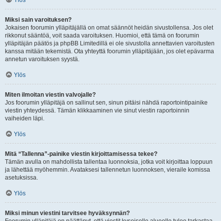
Ylös
Miksi sain varoituksen?
Jokaisen foorumin ylläpitäjällä on omat säännöt heidän sivustollensa. Jos olet
rikkonut sääntöä, voit saada varoituksen. Huomioi, että tämä on foorumin
ylläpitäjän päätös ja phpBB Limitedillä ei ole sivustolla annettavien varoitusten
kanssa mitään tekemistä. Ota yhteyttä foorumin ylläpitäjään, jos olet epävarma
annetun varoituksen syystä.
Ylös
Miten ilmoitan viestin valvojalle?
Jos foorumin ylläpitäjä on sallinut sen, sinun pitäisi nähdä raportointipainike
viestin yhteydessä. Tämän klikkaaminen vie sinut viestin raportoinnin
vaiheiden läpi.
Ylös
Mitä “Tallenna”-painike viestin kirjoittamisessa tekee?
Tämän avulla on mahdollista tallentaa luonnoksia, jotka voit kirjoittaa loppuun
ja lähettää myöhemmin. Avataksesi tallennetun luonnoksen, vieraile komissa
asetuksissa.
Ylös
Miksi minun viestini tarvitsee hyväksynnän?