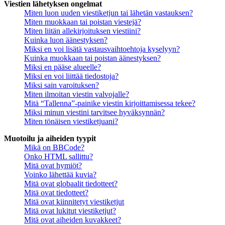
Viestien lähetyksen ongelmat
Miten luon uuden viestiketjun tai lähetän vastauksen?
Miten muokkaan tai poistan viestejä?
Miten liitän allekirjoituksen viestiini?
Kuinka luon äänestyksen?
Miksi en voi lisätä vastausvaihtoehtoja kyselyyn?
Kuinka muokkaan tai poistan äänestyksen?
Miksi en pääse alueelle?
Miksi en voi liittää tiedostoja?
Miksi sain varoituksen?
Miten ilmoitan viestin valvojalle?
Mitä “Tallenna”-painike viestin kirjoittamisessa tekee?
Miksi minun viestini tarvitsee hyväksynnän?
Miten tönäisen viestiketjuani?
Muotoilu ja aiheiden tyypit
Mikä on BBCode?
Onko HTML sallittu?
Mitä ovat hymiöt?
Voinko lähettää kuvia?
Mitä ovat globaalit tiedotteet?
Mitä ovat tiedotteet?
Mitä ovat kiinnitetyt viestiketjut
Mitä ovat lukitut viestiketjut?
Mitä ovat aiheiden kuvakkeet?