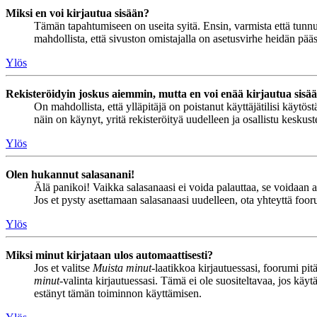
Miksi en voi kirjautua sisään?
Tämän tapahtumiseen on useita syitä. Ensin, varmista että tunnuks
mahdollista, että sivuston omistajalla on asetusvirhe heidän pääss
Ylös
Rekisteröidyin joskus aiemmin, mutta en voi enää kirjautua sisä
On mahdollista, että ylläpitäjä on poistanut käyttäjätilisi käytö
näin on käynyt, yritä rekisteröityä uudelleen ja osallistu keskus
Ylös
Olen hukannut salasanani!
Älä panikoi! Vaikka salasanaasi ei voida palauttaa, se voidaan 
Jos et pysty asettamaan salasanaasi uudelleen, ota yhteyttä foor
Ylös
Miksi minut kirjataan ulos automaattisesti?
Jos et valitse
Muista minut
-laatikkoa kirjautuessasi, foorumi pi
minut
-valinta kirjautuessasi. Tämä ei ole suositeltavaa, jos käyt
estänyt tämän toiminnon käyttämisen.