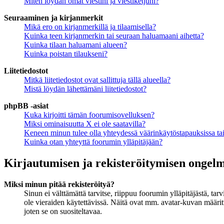
Miten löydän omat viestini ja viestiketjuni?
Seuraaminen ja kirjanmerkit
Mikä ero on kirjanmerkillä ja tilaamisella?
Kuinka teen kirjanmerkin tai seuraan haluamaani aihetta?
Kuinka tilaan haluamani alueen?
Kuinka poistan tilaukseni?
Liitetiedostot
Mitkä liitetiedostot ovat sallittuja tällä alueella?
Mistä löydän lähettämäni liitetiedostot?
phpBB -asiat
Kuka kirjoitti tämän foorumisovelluksen?
Miksi ominaisuutta X ei ole saatavilla?
Keneen minun tulee olla yhteydessä väärinkäytöstapauksissa tai 
Kuinka otan yhteyttä foorumin ylläpitäjään?
Kirjautumisen ja rekisteröitymisen ongel
Miksi minun pitää rekisteröityä?
Sinun ei välttämättä tarvitse, riippuu foorumin ylläpitäjästä, ta
ole vieraiden käytettävissä. Näitä ovat mm. avatar-kuvan määritt
joten se on suositeltavaa.