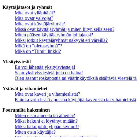
Käyttäjätasot ja ryhmät
Mitä ovat ylläpitäjät?
Mitä ovatr valvojat?
Mitä ovat käyttäjäryhmät?
Missä ovat käyttäjäryhmät ja miten liityn sellaiseen?
Miten pääsen käyttäjäryhmän johtajaksi?
Miksi jotkut käyttäjäryhmät näkyvät eri väreillä?
Mikä on “oletusryhmä”?
Mikä on “Tiimi” linkki?
Yksityisviestit
En voi lähettää yksityisviestejä!
Saan yksityisviestejä joita en halua!
Olen saanut roskapostia tai väärinkäytöksiä sisältäviä viestejä tä
Ystävät ja vihamiehet
Mitä ovat kaveri ja vihamieslistat?
Kuinka voin lisätä / poistaa käyttäjiä kavereista tai vihamiehistä
Foorumilta hakeminen
Miten etsin alueelta tai alueilta?
Miksi hakuni ei löytänyt mitään?
Miksi haku johti tyhjään sivuun!?
Miten etsin käyttäjiä?