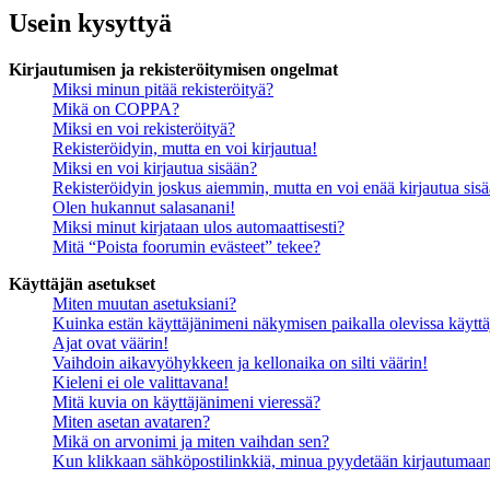
Usein kysyttyä
Kirjautumisen ja rekisteröitymisen ongelmat
Miksi minun pitää rekisteröityä?
Mikä on COPPA?
Miksi en voi rekisteröityä?
Rekisteröidyin, mutta en voi kirjautua!
Miksi en voi kirjautua sisään?
Rekisteröidyin joskus aiemmin, mutta en voi enää kirjautua sis
Olen hukannut salasanani!
Miksi minut kirjataan ulos automaattisesti?
Mitä “Poista foorumin evästeet” tekee?
Käyttäjän asetukset
Miten muutan asetuksiani?
Kuinka estän käyttäjänimeni näkymisen paikalla olevissa käyttä
Ajat ovat väärin!
Vaihdoin aikavyöhykkeen ja kellonaika on silti väärin!
Kieleni ei ole valittavana!
Mitä kuvia on käyttäjänimeni vieressä?
Miten asetan avataren?
Mikä on arvonimi ja miten vaihdan sen?
Kun klikkaan sähköpostilinkkiä, minua pyydetään kirjautumaa