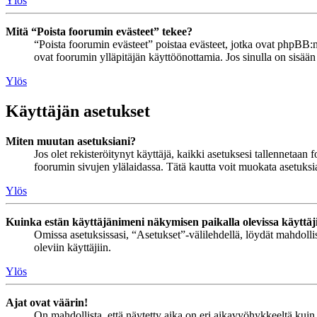
Ylös
Mitä “Poista foorumin evästeet” tekee?
“Poista foorumin evästeet” poistaa evästeet, jotka ovat phpBB:n 
ovat foorumin ylläpitäjän käyttöönottamia. Jos sinulla on sisää
Ylös
Käyttäjän asetukset
Miten muutan asetuksiani?
Jos olet rekisteröitynyt käyttäjä, kaikki asetuksesi tallennetaa
foorumin sivujen ylälaidassa. Tätä kautta voit muokata asetuksias
Ylös
Kuinka estän käyttäjänimeni näkymisen paikalla olevissa käyttäj
Omissa asetuksissasi, “Asetukset”-välilehdellä, löydät mahdoll
oleviin käyttäjiin.
Ylös
Ajat ovat väärin!
On mahdollista, että näytetty aika on eri aikavyöhykkeeltä kuin 