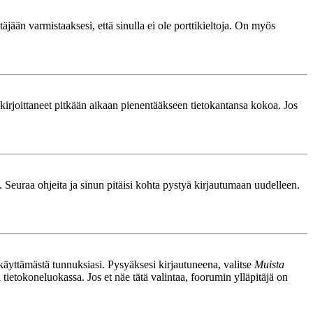
äjään varmistaaksesi, että sinulla ei ole porttikieltoja. On myös
le kirjoittaneet pitkään aikaan pienentääkseen tietokantansa kokoa. Jos
. Seuraa ohjeita ja sinun pitäisi kohta pystyä kirjautumaan uudelleen.
nkäyttämästä tunnuksiasi. Pysyäksesi kirjautuneena, valitse
Muista
n tietokoneluokassa. Jos et näe tätä valintaa, foorumin ylläpitäjä on