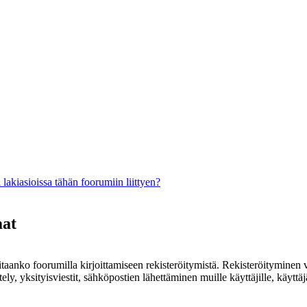
lakiasioissa tähän foorumiin liittyen?
mat
rvitaanko foorumilla kirjoittamiseen rekisteröitymistä. Rekisteröityminen 
ely, yksityisviestit, sähköpostien lähettäminen muille käyttäjille, käyt