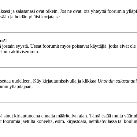
esi ja salasanasi ovat oikein. Jos ne ovat, ota yhteyttä foorumin ylläpit
ään ja heidän pitäisi korjata se.
än?!
stä jostain syystä. Useat foorumit myös poistavat käyttäjiä, jotka eivät o
teluun aktiivisemmin.
asettaa uudelleen. Käy kirjautumissivulla ja klikkaa
Unohdin salasanani
umin ylläpitäjään.
tää sinut kirjautuneena ennalta määritellyn ajan. Tämä estää muita vääri
ät foorumia jaetulta koneelta, esim. kirjastossa, nettikahvilassa tai koulu