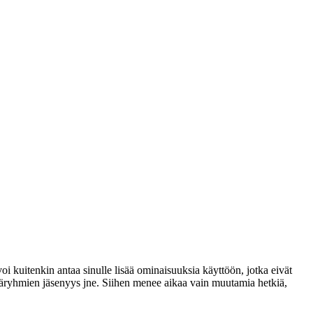
voi kuitenkin antaa sinulle lisää ominaisuuksia käyttöön, jotka eivät
täjäryhmien jäsenyys jne. Siihen menee aikaa vain muutamia hetkiä,