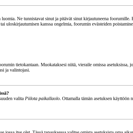
luomia. Ne tunnistavat sinut ja pitävät sinut kirjautuneena foorumille. E
n tai uloskirjautumisen kanssa ongelmia, foorumin evästeiden poistamine
n foorumin tietokantaan. Muokataksesi niitä, vieraile omissa asetuksissa,
i ja valintojasi.
issä?
isuuden valita
Piilota paikallaolo
. Ottamalla tämän asetuksen käyttöön näyt
se jossa itse olet. Tässä tapauksessa valitse omista asetuksista oma ai