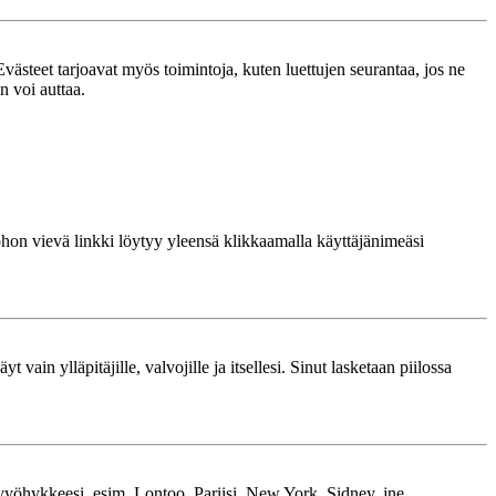
västeet tarjoavat myös toimintoja, kuten luettujen seurantaa, jos ne
n voi auttaa.
 johon vievä linkki löytyy yleensä klikkaamalla käyttäjänimeäsi
 vain ylläpitäjille, valvojille ja itsellesi. Sinut lasketaan piilossa
kavyöhykkeesi, esim. Lontoo, Pariisi, New York, Sidney, jne.