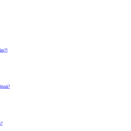
ään?!
jissä?
n?