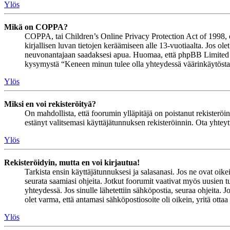
Ylös
Mikä on COPPA?
COPPA, tai Children’s Online Privacy Protection Act of 1998, on 
kirjallisen luvan tietojen keräämiseen alle 13-vuotiaalta. Jos ol
neuvonantajaan saadaksesi apua. Huomaa, että phpBB Limited ja 
kysymystä “Keneen minun tulee olla yhteydessä väärinkäytöstapau
Ylös
Miksi en voi rekisteröityä?
On mahdollista, että foorumin ylläpitäjä on poistanut rekisteröinn
estänyt valitsemasi käyttäjätunnuksen rekisteröinnin. Ota yhteyt
Ylös
Rekisteröidyin, mutta en voi kirjautua!
Tarkista ensin käyttäjätunnuksesi ja salasanasi. Jos ne ovat oike
seurata saamiasi ohjeita. Jotkut foorumit vaativat myös uusien tu
yhteydessä. Jos sinulle lähetettiin sähköpostia, seuraa ohjeita. 
olet varma, että antamasi sähköpostiosoite oli oikein, yritä ottaa
Ylös