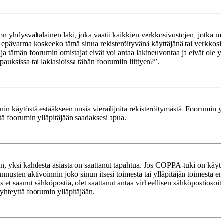
yhdysvaltalainen laki, joka vaatii kaikkien verkkosivustojen, jotka mahd
et epävarma koskeeko tämä sinua rekisteröityvänä käyttäjänä tai verkkosiv
tämän foorumin omistajat eivät voi antaa lakineuvontaa ja eivät ole yh
ksissa tai lakiasioissa tähän foorumiin liittyen?”.
in käytöstä estääkseen uusia vierailijoita rekisteröitymästä. Foorumin yl
tä foorumin ylläpitäjään saadaksesi apua.
in, yksi kahdesta asiasta on saattanut tapahtua. Jos COPPA-tuki on käytöss
nnusten aktivoinnin joko sinun itsesi toimesta tai ylläpitäjän toimesta e
Jos et saanut sähköpostia, olet saattanut antaa virheellisen sähköpostioso
 yhteyttä foorumin ylläpitäjään.