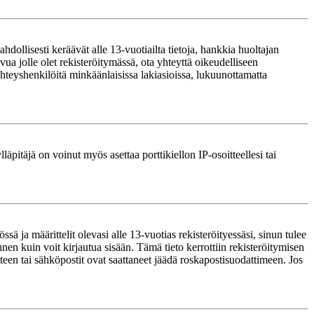
ollisesti keräävät alle 13-vuotiailta tietoja, hankkia huoltajan
ua jolle olet rekisteröitymässä, ota yhteyttä oikeudelliseen
teyshenkilöitä minkäänlaisissa lakiasioissa, lukuunottamatta
läpitäjä on voinut myös asettaa porttikiellon IP-osoitteellesi tai
ä ja määrittelit olevasi alle 13-vuotias rekisteröityessäsi, sinun tulee
nnen kuin voit kirjautua sisään. Tämä tieto kerrottiin rekisteröitymisen
itteen tai sähköpostit ovat saattaneet jäädä roskapostisuodattimeen. Jos