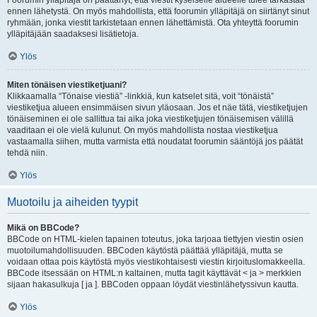
Foorumin ylläpitäjä on päättänyt, että viestit kyseiselle alueelle tulee tarkastaa
ennen lähetystä. On myös mahdollista, että foorumin ylläpitäjä on siirtänyt sinut
ryhmään, jonka viestit tarkistetaan ennen lähettämistä. Ota yhteyttä foorumin
ylläpitäjään saadaksesi lisätietoja.
Ylös
Miten tönäisen viestiketjuani?
Klikkaamalla “Tönaise viestiä” -linkkiä, kun katselet sitä, voit “tönäistä”
viestiketjua alueen ensimmäisen sivun yläosaan. Jos et näe tätä, viestiketjujen
tönäiseminen ei ole sallittua tai aika joka viestiketjujen tönäisemisen välillä
vaaditaan ei ole vielä kulunut. On myös mahdollista nostaa viestiketjua
vastaamalla siihen, mutta varmista että noudatat foorumin sääntöjä jos päätät
tehdä niin.
Ylös
Muotoilu ja aiheiden tyypit
Mikä on BBCode?
BBCode on HTML-kielen tapainen toteutus, joka tarjoaa tiettyjen viestin osien
muotoilumahdollisuuden. BBCoden käytöstä päättää ylläpitäjä, mutta se
voidaan ottaa pois käytöstä myös viestikohtaisesti viestin kirjoituslomakkeella.
BBCode itsessään on HTML:n kaltainen, mutta tagit käyttävät < ja > merkkien
sijaan hakasulkuja [ ja ]. BBCoden oppaan löydät viestinlähetyssivun kautta.
Ylös