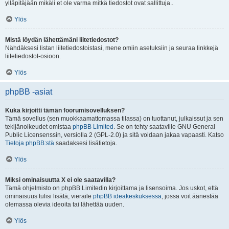
ylläpitäjään mikäli et ole varma mitkä tiedostot ovat sallittuja..
Ylös
Mistä löydän lähettämäni liitetiedostot?
Nähdäksesi listan liitetiedostoistasi, mene omiin asetuksiin ja seuraa linkkejä
liitetiedostot-osioon.
Ylös
phpBB -asiat
Kuka kirjoitti tämän foorumisovelluksen?
Tämä sovellus (sen muokkaamattomassa tilassa) on tuottanut, julkaissut ja sen
tekijänoikeudet omistaa
phpBB Limited
. Se on tehty saataville GNU General
Public Licensenssin, versiolla 2 (GPL-2.0) ja sitä voidaan jakaa vapaasti. Katso
Tietoja phpBB:stä
saadaksesi lisätietoja.
Ylös
Miksi ominaisuutta X ei ole saatavilla?
Tämä ohjelmisto on phpBB Limitedin kirjoittama ja lisensoima. Jos uskot, että
ominaisuus tulisi lisätä, vieraile
phpBB ideakeskuksessa
, jossa voit äänestää
olemassa olevia ideoita tai lähettää uuden.
Ylös