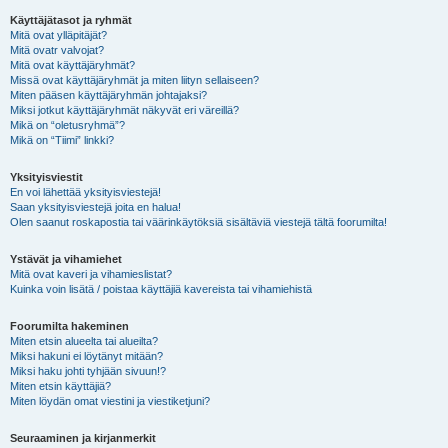
Käyttäjätasot ja ryhmät
Mitä ovat ylläpitäjät?
Mitä ovatr valvojat?
Mitä ovat käyttäjäryhmät?
Missä ovat käyttäjäryhmät ja miten liityn sellaiseen?
Miten pääsen käyttäjäryhmän johtajaksi?
Miksi jotkut käyttäjäryhmät näkyvät eri väreillä?
Mikä on “oletusryhmä”?
Mikä on “Tiimi” linkki?
Yksityisviestit
En voi lähettää yksityisviestejä!
Saan yksityisviestejä joita en halua!
Olen saanut roskapostia tai väärinkäytöksiä sisältäviä viestejä tältä foorumilta!
Ystävät ja vihamiehet
Mitä ovat kaveri ja vihamieslistat?
Kuinka voin lisätä / poistaa käyttäjiä kavereista tai vihamiehistä
Foorumilta hakeminen
Miten etsin alueelta tai alueilta?
Miksi hakuni ei löytänyt mitään?
Miksi haku johti tyhjään sivuun!?
Miten etsin käyttäjiä?
Miten löydän omat viestini ja viestiketjuni?
Seuraaminen ja kirjanmerkit