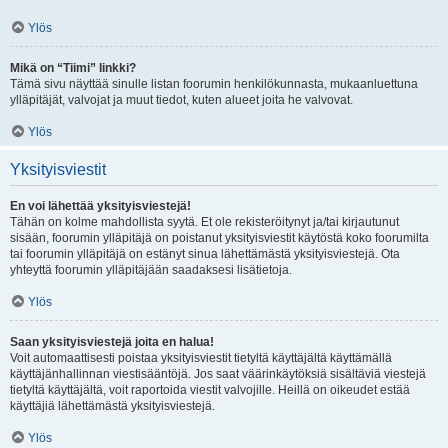
Ylös
Mikä on “Tiimi” linkki?
Tämä sivu näyttää sinulle listan foorumin henkilökunnasta, mukaanluettuna
ylläpitäjät, valvojat ja muut tiedot, kuten alueet joita he valvovat.
Ylös
Yksityisviestit
En voi lähettää yksityisviestejä!
Tähän on kolme mahdollista syytä. Et ole rekisteröitynyt ja/tai kirjautunut
sisään, foorumin ylläpitäjä on poistanut yksityisviestit käytöstä koko foorumilta
tai foorumin ylläpitäjä on estänyt sinua lähettämästä yksityisviestejä. Ota
yhteyttä foorumin ylläpitäjään saadaksesi lisätietoja.
Ylös
Saan yksityisviestejä joita en halua!
Voit automaattisesti poistaa yksityisviestit tietyltä käyttäjältä käyttämällä
käyttäjänhallinnan viestisääntöjä. Jos saat väärinkäytöksiä sisältäviä viestejä
tietyltä käyttäjältä, voit raportoida viestit valvojille. Heillä on oikeudet estää
käyttäjiä lähettämästä yksityisviestejä.
Ylös