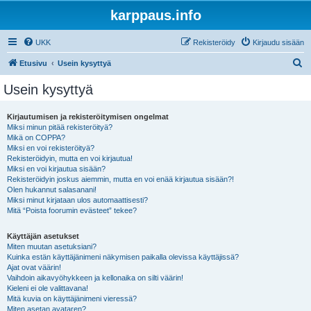
karppaus.info
UKK
Rekisteröidy
Kirjaudu sisään
E
Etusivu
Usein kysyttyä
t
Usein kysyttyä
s
i
Kirjautumisen ja rekisteröitymisen ongelmat
Miksi minun pitää rekisteröityä?
Mikä on COPPA?
Miksi en voi rekisteröityä?
Rekisteröidyin, mutta en voi kirjautua!
Miksi en voi kirjautua sisään?
Rekisteröidyin joskus aiemmin, mutta en voi enää kirjautua sisään?!
Olen hukannut salasanani!
Miksi minut kirjataan ulos automaattisesti?
Mitä “Poista foorumin evästeet” tekee?
Käyttäjän asetukset
Miten muutan asetuksiani?
Kuinka estän käyttäjänimeni näkymisen paikalla olevissa käyttäjissä?
Ajat ovat väärin!
Vaihdoin aikavyöhykkeen ja kellonaika on silti väärin!
Kieleni ei ole valittavana!
Mitä kuvia on käyttäjänimeni vieressä?
Miten asetan avataren?