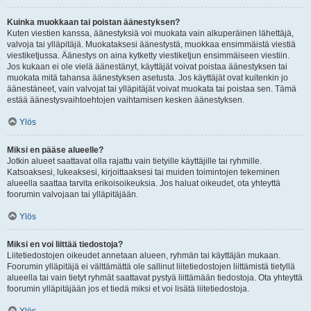
Kuinka muokkaan tai poistan äänestyksen?
Kuten viestien kanssa, äänestyksiä voi muokata vain alkuperäinen lähettäjä,
valvoja tai ylläpitäjä. Muokataksesi äänestystä, muokkaa ensimmäistä viestiä
viestiketjussa. Äänestys on aina kytketty viestiketjun ensimmäiseen viestiin.
Jos kukaan ei ole vielä äänestänyt, käyttäjät voivat poistaa äänestyksen tai
muokata mitä tahansa äänestyksen asetusta. Jos käyttäjät ovat kuitenkin jo
äänestäneet, vain valvojat tai ylläpitäjät voivat muokata tai poistaa sen. Tämä
estää äänestysvaihtoehtojen vaihtamisen kesken äänestyksen.
Ylös
Miksi en pääse alueelle?
Jotkin alueet saattavat olla rajattu vain tietyille käyttäjille tai ryhmille.
Katsoaksesi, lukeaksesi, kirjoittaaksesi tai muiden toimintojen tekeminen
alueella saattaa tarvita erikoisoikeuksia. Jos haluat oikeudet, ota yhteyttä
foorumin valvojaan tai ylläpitäjään.
Ylös
Miksi en voi liittää tiedostoja?
Liitetiedostojen oikeudet annetaan alueen, ryhmän tai käyttäjän mukaan.
Foorumin ylläpitäjä ei välttämättä ole sallinut liitetiedostojen liittämistä tietyllä
alueella tai vain tietyt ryhmät saattavat pystyä liittämään tiedostoja. Ota yhteyttä
foorumin ylläpitäjään jos et tiedä miksi et voi lisätä liitetiedostoja.