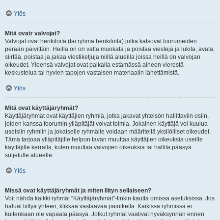
Ylös
Mitä ovatr valvojat?
Valvojat ovat henkilöitä (tai ryhmä henkilöitä) jotka katsovat foorumeiden
perään päivittäin. Heillä on on valta muokata ja poistaa viestejä ja lukita, avata,
siirtää, poistaa ja jakaa viestiketjuja niillä alueilla joissa heillä on valvojan
oikeudet. Yleensä valvojat ovat paikalla estämässä aiheen vierestä
keskustelua tai hyvien tapojen vastaisen materiaalin lähettämistä.
Ylös
Mitä ovat käyttäjäryhmät?
Käyttäjäryhmät ovat käyttäjien ryhmiä, jotka jakavat yhteisön hallittaviin osiin,
joiden kanssa foorumin ylläpitäjät voivat toimia. Jokainen käyttäjä voi kuulua
useisiin ryhmiin ja jokaiselle ryhmälle voidaan määritellä yksilölliset oikeudet.
Tämä tarjoaa ylläpitäjille helpon tavan muuttaa käyttäjien oikeuksia useille
käyttäjille kerralla, kuten muuttaa valvojien oikeuksia tai hallita pääsyä
suljetulle alueelle.
Ylös
Missä ovat käyttäjäryhmät ja miten liityn sellaiseen?
Voit nähdä kaikki ryhmät “Käyttäjäryhmät”-linkin kautta omissa asetuksissa. Jos
haluat liittyä yhteen, klikkaa vastaavaa painiketta. Kaikissa ryhmissä ei
kuitenkaan ole vapaata pääsyä. Jotkut ryhmät vaativat hyväksynnän ennen