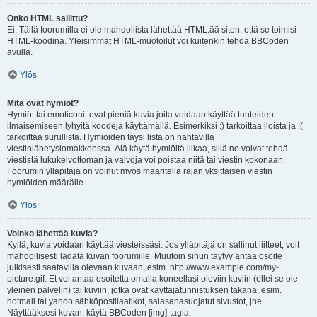
Onko HTML sallittu?
Ei. Tällä foorumilla ei ole mahdollista lähettää HTML:ää siten, että se toimisi
HTML-koodina. Yleisimmät HTML-muotoilut voi kuitenkin tehdä BBCoden
avulla.
Ylös
Mitä ovat hymiöt?
Hymiöt tai emoticonit ovat pieniä kuvia joita voidaan käyttää tunteiden
ilmaisemiseen lyhyitä koodeja käyttämällä. Esimerkiksi :) tarkoittaa iloista ja :(
tarkoittaa surullista. Hymiöiden täysi lista on nähtävillä
viestinlähetyslomakkeessa. Älä käytä hymiöitä liikaa, sillä ne voivat tehdä
viestistä lukukelvottoman ja valvoja voi poistaa niitä tai viestin kokonaan.
Foorumin ylläpitäjä on voinut myös määritellä rajan yksittäisen viestin
hymiöiden määrälle.
Ylös
Voinko lähettää kuvia?
Kyllä, kuvia voidaan käyttää viesteissäsi. Jos ylläpitäjä on sallinut liitteet, voit
mahdollisesti ladata kuvan foorumille. Muutoin sinun täytyy antaa osoite
julkisesti saatavilla olevaan kuvaan, esim. http://www.example.com/my-
picture.gif. Et voi antaa osoitetta omalla koneellasi oleviin kuviin (ellei se ole
yleinen palvelin) tai kuviin, jotka ovat käyttäjätunnistuksen takana, esim.
hotmail tai yahoo sähköpostilaatikot, salasanasuojatut sivustot, jne.
Näyttääksesi kuvan, käytä BBCoden [img]-tagia.