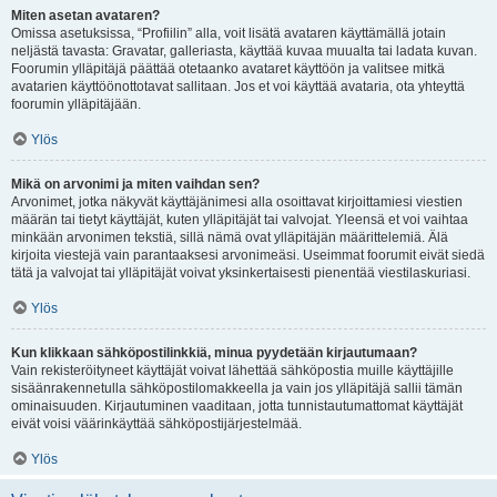
Miten asetan avataren?
Omissa asetuksissa, “Profiilin” alla, voit lisätä avataren käyttämällä jotain
neljästä tavasta: Gravatar, galleriasta, käyttää kuvaa muualta tai ladata kuvan.
Foorumin ylläpitäjä päättää otetaanko avataret käyttöön ja valitsee mitkä
avatarien käyttöönottotavat sallitaan. Jos et voi käyttää avataria, ota yhteyttä
foorumin ylläpitäjään.
Ylös
Mikä on arvonimi ja miten vaihdan sen?
Arvonimet, jotka näkyvät käyttäjänimesi alla osoittavat kirjoittamiesi viestien
määrän tai tietyt käyttäjät, kuten ylläpitäjät tai valvojat. Yleensä et voi vaihtaa
minkään arvonimen tekstiä, sillä nämä ovat ylläpitäjän määrittelemiä. Älä
kirjoita viestejä vain parantaaksesi arvonimeäsi. Useimmat foorumit eivät siedä
tätä ja valvojat tai ylläpitäjät voivat yksinkertaisesti pienentää viestilaskuriasi.
Ylös
Kun klikkaan sähköpostilinkkiä, minua pyydetään kirjautumaan?
Vain rekisteröityneet käyttäjät voivat lähettää sähköpostia muille käyttäjille
sisäänrakennetulla sähköpostilomakkeella ja vain jos ylläpitäjä sallii tämän
ominaisuuden. Kirjautuminen vaaditaan, jotta tunnistautumattomat käyttäjät
eivät voisi väärinkäyttää sähköpostijärjestelmää.
Ylös