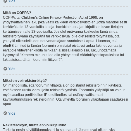
Ylös
Mikä on COPPA?
COPPA, tai Children’s Online Privacy Protection Act of 1998, on
yhdysvaltalainen laki, joka vaatii kaikkien verkkosivustojen, jotka mahdollisesti
keräävät alle 13-vuotiailta tietoja, hankkia huoltajan kirjallisen luvan tietojen
keräämiseen alle 13-vuotiaalta. Jos olet epävarma koskeeko tämä sinua
rekisteröityvänä käyttäjänä tai verkkosivua jolle olet rekisteröitymässä, ota
yhteyttä oikeudelliseen neuvonantajaan saadaksesi apua. Huomaa, että
phpBB Limited ja tämän foorumin omistajat eivät voi antaa lakineuvontaa ja
eivät ole yhteyshenkilöitä minkäänlaisissa lakiasioissa, lukuunottamatta
kysymystä “Keneen minun tulee olla yhteydessä väärinkäytöstapauksissa tai
lakiasioissa tähän foorumiin liittyen?”.
Ylös
Miksi en voi rekisteröityä?
On mahdollista, että foorumin ylläpitäjä on poistanut rekisteröinnin käytöstä
estääkseen uusia vierailijoita rekisteröitymästä. Foorumin ylläpitäjä on voinut
myös asettaa porttikiellon IP-osoitteellesi tai estänyt valitsemasi
käyttäjätunnuksen rekisteröinnin. Ota yhteyttä foorumin ylläpitäjään saadaksesi
apua.
Ylös
Rekisteröidyin, mutta en voi kirjautua!
Tarkista ensin käyttäjätunnuksesi ja salasanasi. Jos ne ovat oikein, yksi