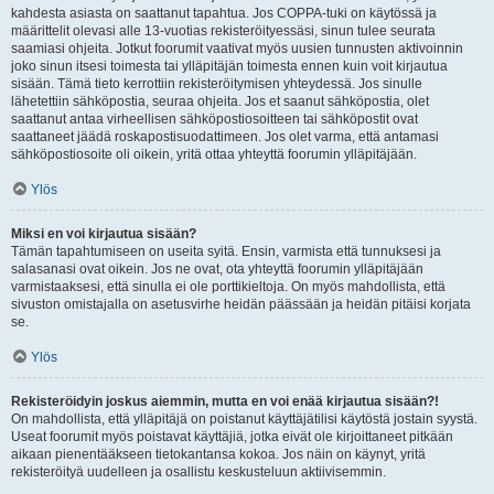
kahdesta asiasta on saattanut tapahtua. Jos COPPA-tuki on käytössä ja
määrittelit olevasi alle 13-vuotias rekisteröityessäsi, sinun tulee seurata
saamiasi ohjeita. Jotkut foorumit vaativat myös uusien tunnusten aktivoinnin
joko sinun itsesi toimesta tai ylläpitäjän toimesta ennen kuin voit kirjautua
sisään. Tämä tieto kerrottiin rekisteröitymisen yhteydessä. Jos sinulle
lähetettiin sähköpostia, seuraa ohjeita. Jos et saanut sähköpostia, olet
saattanut antaa virheellisen sähköpostiosoitteen tai sähköpostit ovat
saattaneet jäädä roskapostisuodattimeen. Jos olet varma, että antamasi
sähköpostiosoite oli oikein, yritä ottaa yhteyttä foorumin ylläpitäjään.
Ylös
Miksi en voi kirjautua sisään?
Tämän tapahtumiseen on useita syitä. Ensin, varmista että tunnuksesi ja
salasanasi ovat oikein. Jos ne ovat, ota yhteyttä foorumin ylläpitäjään
varmistaaksesi, että sinulla ei ole porttikieltoja. On myös mahdollista, että
sivuston omistajalla on asetusvirhe heidän päässään ja heidän pitäisi korjata
se.
Ylös
Rekisteröidyin joskus aiemmin, mutta en voi enää kirjautua sisään?!
On mahdollista, että ylläpitäjä on poistanut käyttäjätilisi käytöstä jostain syystä.
Useat foorumit myös poistavat käyttäjiä, jotka eivät ole kirjoittaneet pitkään
aikaan pienentääkseen tietokantansa kokoa. Jos näin on käynyt, yritä
rekisteröityä uudelleen ja osallistu keskusteluun aktiivisemmin.