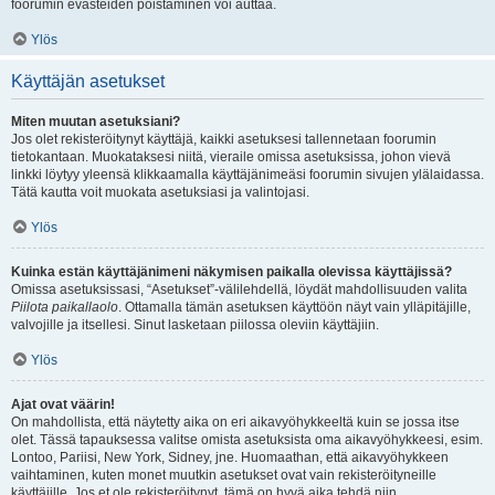
foorumin evästeiden poistaminen voi auttaa.
Ylös
Käyttäjän asetukset
Miten muutan asetuksiani?
Jos olet rekisteröitynyt käyttäjä, kaikki asetuksesi tallennetaan foorumin
tietokantaan. Muokataksesi niitä, vieraile omissa asetuksissa, johon vievä
linkki löytyy yleensä klikkaamalla käyttäjänimeäsi foorumin sivujen ylälaidassa.
Tätä kautta voit muokata asetuksiasi ja valintojasi.
Ylös
Kuinka estän käyttäjänimeni näkymisen paikalla olevissa käyttäjissä?
Omissa asetuksissasi, “Asetukset”-välilehdellä, löydät mahdollisuuden valita
Piilota paikallaolo
. Ottamalla tämän asetuksen käyttöön näyt vain ylläpitäjille,
valvojille ja itsellesi. Sinut lasketaan piilossa oleviin käyttäjiin.
Ylös
Ajat ovat väärin!
On mahdollista, että näytetty aika on eri aikavyöhykkeeltä kuin se jossa itse
olet. Tässä tapauksessa valitse omista asetuksista oma aikavyöhykkeesi, esim.
Lontoo, Pariisi, New York, Sidney, jne. Huomaathan, että aikavyöhykkeen
vaihtaminen, kuten monet muutkin asetukset ovat vain rekisteröityneille
käyttäjille. Jos et ole rekisteröitynyt, tämä on hyvä aika tehdä niin.