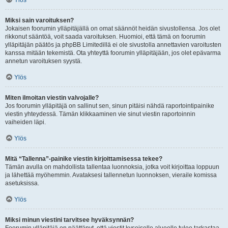
Ylös
Miksi sain varoituksen?
Jokaisen foorumin ylläpitäjällä on omat säännöt heidän sivustollensa. Jos olet
rikkonut sääntöä, voit saada varoituksen. Huomioi, että tämä on foorumin
ylläpitäjän päätös ja phpBB Limitedillä ei ole sivustolla annettavien varoitusten
kanssa mitään tekemistä. Ota yhteyttä foorumin ylläpitäjään, jos olet epävarma
annetun varoituksen syystä.
Ylös
Miten ilmoitan viestin valvojalle?
Jos foorumin ylläpitäjä on sallinut sen, sinun pitäisi nähdä raportointipainike
viestin yhteydessä. Tämän klikkaaminen vie sinut viestin raportoinnin
vaiheiden läpi.
Ylös
Mitä “Tallenna”-painike viestin kirjoittamisessa tekee?
Tämän avulla on mahdollista tallentaa luonnoksia, jotka voit kirjoittaa loppuun
ja lähettää myöhemmin. Avataksesi tallennetun luonnoksen, vieraile komissa
asetuksissa.
Ylös
Miksi minun viestini tarvitsee hyväksynnän?