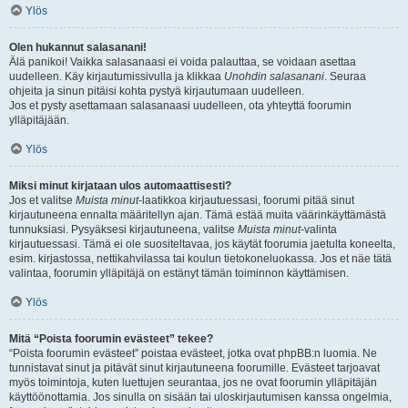
Ylös
Olen hukannut salasanani!
Älä panikoi! Vaikka salasanaasi ei voida palauttaa, se voidaan asettaa
uudelleen. Käy kirjautumissivulla ja klikkaa
Unohdin salasanani
. Seuraa
ohjeita ja sinun pitäisi kohta pystyä kirjautumaan uudelleen.
Jos et pysty asettamaan salasanaasi uudelleen, ota yhteyttä foorumin
ylläpitäjään.
Ylös
Miksi minut kirjataan ulos automaattisesti?
Jos et valitse
Muista minut
-laatikkoa kirjautuessasi, foorumi pitää sinut
kirjautuneena ennalta määritellyn ajan. Tämä estää muita väärinkäyttämästä
tunnuksiasi. Pysyäksesi kirjautuneena, valitse
Muista minut
-valinta
kirjautuessasi. Tämä ei ole suositeltavaa, jos käytät foorumia jaetulta koneelta,
esim. kirjastossa, nettikahvilassa tai koulun tietokoneluokassa. Jos et näe tätä
valintaa, foorumin ylläpitäjä on estänyt tämän toiminnon käyttämisen.
Ylös
Mitä “Poista foorumin evästeet” tekee?
“Poista foorumin evästeet” poistaa evästeet, jotka ovat phpBB:n luomia. Ne
tunnistavat sinut ja pitävät sinut kirjautuneena foorumille. Evästeet tarjoavat
myös toimintoja, kuten luettujen seurantaa, jos ne ovat foorumin ylläpitäjän
käyttöönottamia. Jos sinulla on sisään tai uloskirjautumisen kanssa ongelmia,