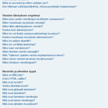
Mikä on arvonimi ja miten vaihdan sen?
Kun klikkaan sähköpostilinkkiä, minua pyydetään kirjautumaan?
Viestien lähetyksen ongelmat
Miten luon uuden viestiketjun tai lähetän vastauksen?
Miten muokkaan tai poistan viestejä?
Miten liitän allekirjoituksen viestiini?
Kuinka luon äänestyksen?
Miksi en voi lisätä vastausvaihtoehtoja kyselyyn?
Kuinka muokkaan tai poistan äänestyksen?
Miksi en pääse alueelle?
Miksi en voi liittää tiedostoja?
Miksi sain varoituksen?
Miten ilmoitan viestin valvojalle?
Mitä “Tallenna”-painike viestin kirjoittamisessa tekee?
Miksi minun viestini tarvitsee hyväksynnän?
Miten tönäisen viestiketjuani?
Muotoilu ja aiheiden tyypit
Mikä on BBCode?
Onko HTML sallittu?
Mitä ovat hymiöt?
Voinko lähettää kuvia?
Mitä ovat globaalit tiedotteet?
Mitä ovat tiedotteet?
Mitä ovat kiinnitetyt viestiketjut
Mitä ovat lukitut viestiketjut?
Mitä ovat aiheiden kuvakkeet?