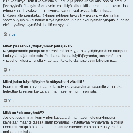
kuin voit liittyä. Jotkut voivat olla suljettuja ja joissakin voi olla jopa piilotettuja
jäsenyyksiä. Jos ryhmä on avoin, voit liittyä siihen klikkaamalla painiketta. Jos
ryhmä vaatii hyväksynnän liittymistä varten, voit pyytää liittymislupaa
klikkaamalla painiketta. Ryhmän johtajan täytyy hyväksyä pyyntösi ja hän
saattaa kysyä miksi haluat liittyä ryhmään. Älä häiriköi ryhmän ylläpitäjiä jos he
eivät hyväksy pyyntöäsi. Heillä on syynsä.
Ylös
Miten pääsen käyttäjäryhmän johtajaksi?
Käyttäjäryhmän johtaja on yleensä määritelty, kun käyttäjäryhmät on alunperin
luotu ylläpitäjän toimesta. Jos haluat luoda käyttäjäryhmän, ensimmäinen
yhteyshenkilösi tulisi olla ylläpitäjä. Kokeile yksityisviestin lähettämistä.
Ylös
Miksi jotkut käyttäjäryhmät näkyvät eri väreillä?
Foorumin ylläpitäjä voi määritellä tietyn käyttäjäryhmän jäsenille värin joka
helpottaa kyseisen käyttäjäryhmän jäsenten tunnistamista.
Ylös
Mikä on “oletusryhmä”?
Jos olet useamman kuin yhden käyttäjäryhmän jäsen, oletusryhmääsi
käytetään määriteltäessä sinun kohdallasi käytettävää ryhmäväriä ja titteliä.
Foorumin ylläpitäjä saattaa antaa sinulle oikeudet vaihtaa oletusryhmääsi
omista asetuksista.