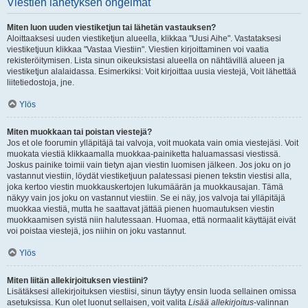
Viestien lähetyksen ongelmat
Miten luon uuden viestiketjun tai lähetän vastauksen?
Aloittaaksesi uuden viestiketjun alueella, klikkaa "Uusi Aihe". Vastataksesi
viestiketjuun klikkaa "Vastaa Viestiin". Viestien kirjoittaminen voi vaatia
rekisteröitymisen. Lista sinun oikeuksistasi alueella on nähtävillä alueen ja
viestiketjun alalaidassa. Esimerkiksi: Voit kirjoittaa uusia viestejä, Voit lähettää
liitetiedostoja, jne.
Ylös
Miten muokkaan tai poistan viestejä?
Jos et ole foorumin ylläpitäjä tai valvoja, voit muokata vain omia viestejäsi. Voit
muokata viestiä klikkaamalla muokkaa-painiketta haluamassasi viestissä.
Joskus painike toimii vain tietyn ajan viestin luomisen jälkeen. Jos joku on jo
vastannut viestiin, löydät viestiketjuun palatessasi pienen tekstin viestisi alla,
joka kertoo viestin muokkauskertojen lukumäärän ja muokkausajan. Tämä
näkyy vain jos joku on vastannut viestiin. Se ei näy, jos valvoja tai ylläpitäjä
muokkaa viestiä, mutta he saattavat jättää pienen huomautuksen viestin
muokkaamisen syistä niin halutessaan. Huomaa, että normaalit käyttäjät eivät
voi poistaa viestejä, jos niihin on joku vastannut.
Ylös
Miten liitän allekirjoituksen viestiini?
Lisätäksesi allekirjoituksen viestiisi, sinun täytyy ensin luoda sellainen omissa
asetuksissa. Kun olet luonut sellaisen, voit valita
Lisää allekirjoitus
-valinnan