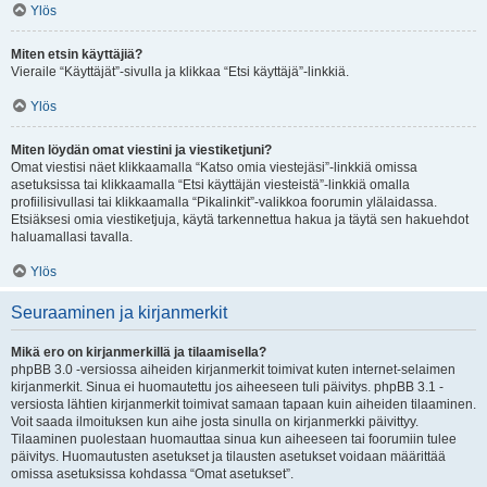
Ylös
Miten etsin käyttäjiä?
Vieraile “Käyttäjät”-sivulla ja klikkaa “Etsi käyttäjä”-linkkiä.
Ylös
Miten löydän omat viestini ja viestiketjuni?
Omat viestisi näet klikkaamalla “Katso omia viestejäsi”-linkkiä omissa
asetuksissa tai klikkaamalla “Etsi käyttäjän viesteistä”-linkkiä omalla
profiilisivullasi tai klikkaamalla “Pikalinkit”-valikkoa foorumin ylälaidassa.
Etsiäksesi omia viestiketjuja, käytä tarkennettua hakua ja täytä sen hakuehdot
haluamallasi tavalla.
Ylös
Seuraaminen ja kirjanmerkit
Mikä ero on kirjanmerkillä ja tilaamisella?
phpBB 3.0 -versiossa aiheiden kirjanmerkit toimivat kuten internet-selaimen
kirjanmerkit. Sinua ei huomautettu jos aiheeseen tuli päivitys. phpBB 3.1 -
versiosta lähtien kirjanmerkit toimivat samaan tapaan kuin aiheiden tilaaminen.
Voit saada ilmoituksen kun aihe josta sinulla on kirjanmerkki päivittyy.
Tilaaminen puolestaan huomauttaa sinua kun aiheeseen tai foorumiin tulee
päivitys. Huomautusten asetukset ja tilausten asetukset voidaan määrittää
omissa asetuksissa kohdassa “Omat asetukset”.