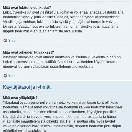
Mitä ovat lukitut viestiketjut?
Lukitut viestiketjut ovat viestiketjuja, joihin ei voi enää lähettää vastauksia ja
mahdolliset kyselyt joita viestiketjussa oli, ovat päättyneet automaattisesti.
Viestiketjuja voidaan lukita useista syistä ylläpitäjän tai foorumin valvojan
toimesta. Saatat myös pystyä lukitsemaan oman viestiketjusi, mutta tämä
riippuu foorumin ylläpitäjän antamista oikeuksista.
Ylös
Mitä ovat aiheiden kuvakkeet?
Aiheiden kuvakkeet ovat aiheen aloittajan valitsemia kuvakkeita joiden on
tarkoitus kuvastaa niiden sisältöä. Aiheiden kuvakkeiden käyttöoikeudet
riippuvat foorumin ylläpitäjän määrittelemistä oikeuksista.
Ylös
Käyttäjätasot ja ryhmät
Mitä ovat ylläpitäjät?
Ylläpitäjät ovat jäseniä joille on annettu korkeimman tason kontrolli koko
foorumiin. Nämä jäsenet voivat hallita foorumin kaikkia foorumin toiminnan
osa-alueita, mukaan lukien oikeuksien asettaminen, käyttäjien porttikiellot,
käyttäjäryhmät ja valvojat yms., riippuen foorumin perustajasta ja hänen
ylläpitäjille määrittelemistä oikeuksista. Heillä saattaa olla myös täydet
valvojan oikeudet kaikilla keskustelualueilla, riippuen foorumin perustajan
määrittelemistä asetuksista.