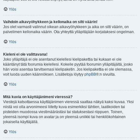
Ylös
Vaihdoin aikavyöhykkeen ja kellonaika on silti väärin!
Jos olet varmasti valinnut oikean aikavyöhykkeen ja aika on silti väärin, on
palvelimen kellonaika väärin. Ota yhteyttä ylläpitäjään korjataksesi ongelman.
Ylös
Kieleni ei ole valittavana!
Joko ylläpitäjä ei ole asentanut kielellesi kielipakettia tai kukaan ei ole
kääntänyt tätä foorumia kielellesi. Kokeile pyytää foorumin ylläpitäjältä, josko
hän voisi asentaa tarvitsemasi kielipaketin. Jos kielipakettia ei ole olemassa,
voit luoda uuden käännöksen. Lisätietoja löytyy
phpBB
®:n sivuilta.
Ylös
Mitä kuvia on käyttäjänimeni vieressä?
Viestejä katsottaessa käyttäjänimen vieressä saattaa näkyä kaksi kuvaa. Yksi
niistä voi olla arvonimeesi liitetty kuva esimerkiksi tähtien, laatikoiden tai
pisteiden muodossa viestimäärästäsi tai statuksestasi riippuen. Toinen,
yleensä isompi kuva on avatar ja on yleensä uniikki tai henkilökohtainen
jokaisella käyttäjällä.
Ylös