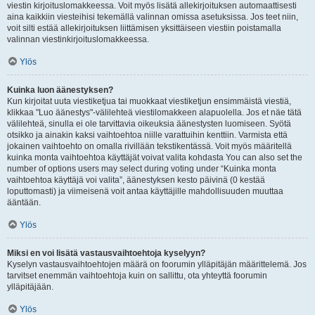
viestin kirjoituslomakkeessa. Voit myös lisätä allekirjoituksen automaattisesti
aina kaikkiin viesteihisi tekemällä valinnan omissa asetuksissa. Jos teet niin,
voit silti estää allekirjoituksen liittämisen yksittäiseen viestiin poistamalla
valinnan viestinkirjoituslomakkeessa.
Ylös
Kuinka luon äänestyksen?
Kun kirjoitat uuta viestiketjua tai muokkaat viestiketjun ensimmäistä viestiä,
klikkaa "Luo äänestys"-välilehteä viestilomakkeen alapuolella. Jos et näe tätä
välilehteä, sinulla ei ole tarvittavia oikeuksia äänestysten luomiseen. Syötä
otsikko ja ainakin kaksi vaihtoehtoa niille varattuihin kenttiin. Varmista että
jokainen vaihtoehto on omalla rivillään tekstikentässä. Voit myös määritellä
kuinka monta vaihtoehtoa käyttäjät voivat valita kohdasta You can also set the
number of options users may select during voting under “Kuinka monta
vaihtoehtoa käyttäjä voi valita”, äänestyksen kesto päivinä (0 kestää
loputtomasti) ja viimeisenä voit antaa käyttäjille mahdollisuuden muuttaa
ääntään.
Ylös
Miksi en voi lisätä vastausvaihtoehtoja kyselyyn?
Kyselyn vastausvaihtoehtojen määrä on foorumin ylläpitäjän määrittelemä. Jos
tarvitset enemmän vaihtoehtoja kuin on sallittu, ota yhteyttä foorumin
ylläpitäjään.
Ylös