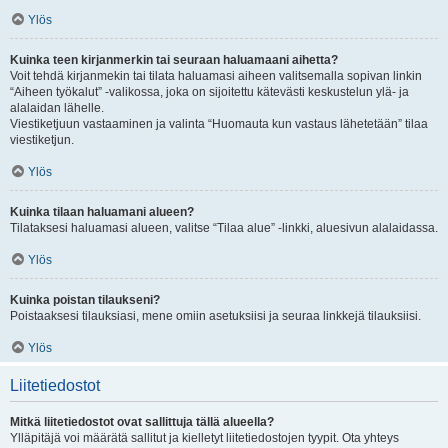
Ylös
Kuinka teen kirjanmerkin tai seuraan haluamaani aihetta?
Voit tehdä kirjanmekin tai tilata haluamasi aiheen valitsemalla sopivan linkin
“Aiheen työkalut” -valikossa, joka on sijoitettu kätevästi keskustelun ylä- ja
alalaidan lähelle.
Viestiketjuun vastaaminen ja valinta “Huomauta kun vastaus lähetetään” tilaa
viestiketjun.
Ylös
Kuinka tilaan haluamani alueen?
Tilataksesi haluamasi alueen, valitse “Tilaa alue” -linkki, aluesivun alalaidassa.
Ylös
Kuinka poistan tilaukseni?
Poistaaksesi tilauksiasi, mene omiin asetuksiisi ja seuraa linkkejä tilauksiisi.
Ylös
Liitetiedostot
Mitkä liitetiedostot ovat sallittuja tällä alueella?
Ylläpitäjä voi määrätä sallitut ja kielletyt liitetiedostojen tyypit. Ota yhteys