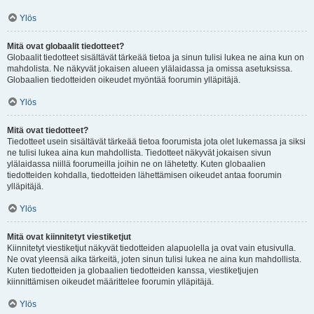
Ylös
Mitä ovat globaalit tiedotteet?
Globaalit tiedotteet sisältävät tärkeää tietoa ja sinun tulisi lukea ne aina kun on
mahdolista. Ne näkyvät jokaisen alueen ylälaidassa ja omissa asetuksissa.
Globaalien tiedotteiden oikeudet myöntää foorumin ylläpitäjä.
Ylös
Mitä ovat tiedotteet?
Tiedotteet usein sisältävät tärkeää tietoa foorumista jota olet lukemassa ja siksi
ne tulisi lukea aina kun mahdollista. Tiedotteet näkyvät jokaisen sivun
ylälaidassa niillä foorumeilla joihin ne on lähetetty. Kuten globaalien
tiedotteiden kohdalla, tiedotteiden lähettämisen oikeudet antaa foorumin
ylläpitäjä.
Ylös
Mitä ovat kiinnitetyt viestiketjut
Kiinnitetyt viestiketjut näkyvät tiedotteiden alapuolella ja ovat vain etusivulla.
Ne ovat yleensä aika tärkeitä, joten sinun tulisi lukea ne aina kun mahdollista.
Kuten tiedotteiden ja globaalien tiedotteiden kanssa, viestiketjujen
kiinnittämisen oikeudet määrittelee foorumin ylläpitäjä.
Ylös