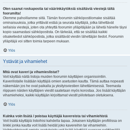
Olen saanut roskapostia tai väärinkäytöksiä sisältäviä viestejä tältä
foorumilta!
Olemme pahoillamme siitä. Tämän foorumin sähköpostilomake sisältää
ominaisuuksia, jotka yrittävät estää ja seurata käyttäjiä, jotka lähettävät
sellaisia viestejä, joten ota yhteyttä foorumin ylläpitäjään ja lähetä hänelle täysi
kopio saamastasi sähköpostista. On tärkeää, että se sisältää kaikki
otsaketiedot sähköpostista, jotka sisältävät viestin lähettäjän tiedot. Foorumin
ylläpitäjä voi sitten toimia tarpeen mukaan.
Ylös
Ystävät ja vihamiehet
Mitä ovat kaveri ja vihamieslistat?
Voit käyttää näitä listoja muiden foorumin käyttäjien organisointiin.
Kaverilistalle lisätään käyttäjiä omien asetusten kautta. Tämä auttaa nopeasti
näkemään jos he ovat paikalla ja yksityisviestien lähettämisessä. Teemasta
riippuen näiden käyttäjien viestit saatetaan myös korostaa. Jos lisäät käyttäjän
vihamieheksi, kaikki käyttäjän kirjoittamat viestit piilotetaan oletuksena.
Ylös
Kuinka voin lisätä / poistaa käyttäjiä kavereista tai vihamiehistä
Voit lisätä käyttäjiä listoihisi kahdella tapaa. Jokaisen käyttäjän profiilissa on
linkki jonka kautta voit lisätä heidät joko kavereihin tai vihamiehiin.