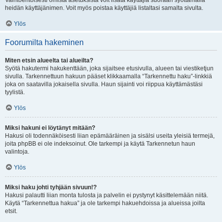
Vaihtoehtoisesti omista asetuksista voit lisätä käyttäjiä suoraan syöttämällä
heidän käyttäjänimen. Voit myös poistaa käyttäjiä listaltasi samalta sivulta.
Ylös
Foorumilta hakeminen
Miten etsin alueelta tai alueilta?
Syötä hakutermi hakukenttään, joka sijaitsee etusivulla, alueen tai viestiketjun
sivulla. Tarkennettuun hakuun pääset klikkaamalla “Tarkennettu haku”-linkkiä
joka on saatavilla jokaisella sivulla. Haun sijainti voi riippua käyttämästäsi
tyylistä.
Ylös
Miksi hakuni ei löytänyt mitään?
Hakusi oli todennäköisesti liian epämääräinen ja sisälsi useita yleisiä termejä,
joita phpBB ei ole indeksoinut. Ole tarkempi ja käytä Tarkennetun haun
valintoja.
Ylös
Miksi haku johti tyhjään sivuun!?
Hakusi palautti liian monta tulosta ja palvelin ei pystynyt käsittelemään niitä.
Käytä “Tarkennettua hakua” ja ole tarkempi hakuehdoissa ja alueissa joilta
etsit.