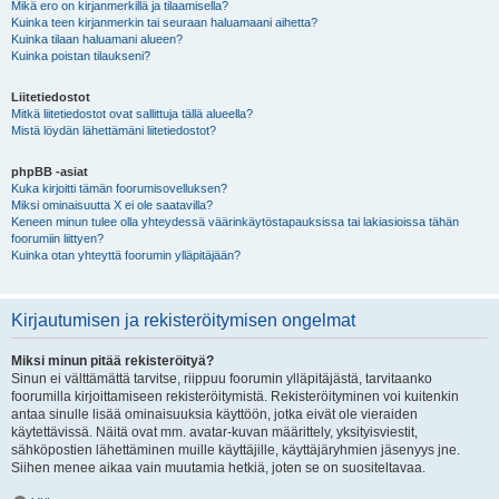
Mikä ero on kirjanmerkillä ja tilaamisella?
Kuinka teen kirjanmerkin tai seuraan haluamaani aihetta?
Kuinka tilaan haluamani alueen?
Kuinka poistan tilaukseni?
Liitetiedostot
Mitkä liitetiedostot ovat sallittuja tällä alueella?
Mistä löydän lähettämäni liitetiedostot?
phpBB -asiat
Kuka kirjoitti tämän foorumisovelluksen?
Miksi ominaisuutta X ei ole saatavilla?
Keneen minun tulee olla yhteydessä väärinkäytöstapauksissa tai lakiasioissa tähän
foorumiin liittyen?
Kuinka otan yhteyttä foorumin ylläpitäjään?
Kirjautumisen ja rekisteröitymisen ongelmat
Miksi minun pitää rekisteröityä?
Sinun ei välttämättä tarvitse, riippuu foorumin ylläpitäjästä, tarvitaanko
foorumilla kirjoittamiseen rekisteröitymistä. Rekisteröityminen voi kuitenkin
antaa sinulle lisää ominaisuuksia käyttöön, jotka eivät ole vieraiden
käytettävissä. Näitä ovat mm. avatar-kuvan määrittely, yksityisviestit,
sähköpostien lähettäminen muille käyttäjille, käyttäjäryhmien jäsenyys jne.
Siihen menee aikaa vain muutamia hetkiä, joten se on suositeltavaa.