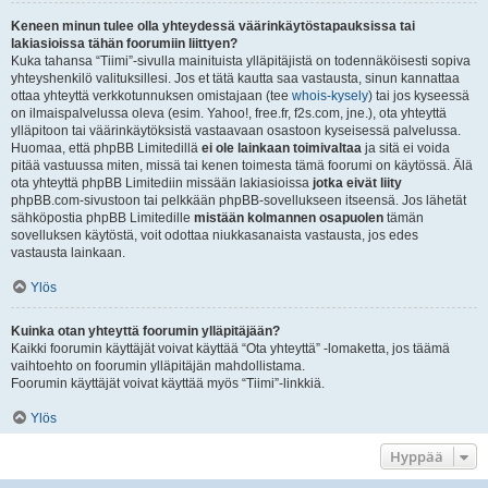
Keneen minun tulee olla yhteydessä väärinkäytöstapauksissa tai
lakiasioissa tähän foorumiin liittyen?
Kuka tahansa “Tiimi”-sivulla mainituista ylläpitäjistä on todennäköisesti sopiva
yhteyshenkilö valituksillesi. Jos et tätä kautta saa vastausta, sinun kannattaa
ottaa yhteyttä verkkotunnuksen omistajaan (tee
whois-kysely
) tai jos kyseessä
on ilmaispalvelussa oleva (esim. Yahoo!, free.fr, f2s.com, jne.), ota yhteyttä
ylläpitoon tai väärinkäytöksistä vastaavaan osastoon kyseisessä palvelussa.
Huomaa, että phpBB Limitedillä
ei ole lainkaan toimivaltaa
ja sitä ei voida
pitää vastuussa miten, missä tai kenen toimesta tämä foorumi on käytössä. Älä
ota yhteyttä phpBB Limitediin missään lakiasioissa
jotka eivät liity
phpBB.com-sivustoon tai pelkkään phpBB-sovellukseen itseensä. Jos lähetät
sähköpostia phpBB Limitedille
mistään kolmannen osapuolen
tämän
sovelluksen käytöstä, voit odottaa niukkasanaista vastausta, jos edes
vastausta lainkaan.
Ylös
Kuinka otan yhteyttä foorumin ylläpitäjään?
Kaikki foorumin käyttäjät voivat käyttää “Ota yhteyttä” -lomaketta, jos täämä
vaihtoehto on foorumin ylläpitäjän mahdollistama.
Foorumin käyttäjät voivat käyttää myös “Tiimi”-linkkiä.
Ylös
Hyppää