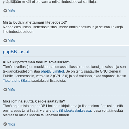
ylläpitäjään mikäli et ole varma mitkä tiedostot ovat sallittuja..
Ylös
Mistä löydän lähettämäni liitetiedostot?
Nähdäksesi listan liitetiedostoistasi, mene omiin asetuksiin ja seuraa linkkejä
liitetiedostot-osioon.
Ylös
phpBB -asiat
Kuka kirjoitti tämän foorumisovelluksen?
Tämä sovellus (sen muokkaamattomassa tilassa) on tuottanut, julkaissut ja sen
tekijänoikeudet omistaa
phpBB Limited
. Se on tehty saataville GNU General
Public Licensenssin, versiolla 2 (GPL-2.0) ja sitä voidaan jakaa vapaasti. Katso
Tietoja phpBB:stä
saadaksesi lisätietoja.
Ylös
Miksi ominaisuutta X ei ole saatavilla?
Tämä ohjelmisto on phpBB Limitedin kirjoittama ja lisensoima. Jos uskot, että
ominaisuus tulisi lisätä, vieraile
phpBB ideakeskuksessa
, jossa voit äänestää
olemassa olevia ideoita tai lähettää uuden.
Ylös