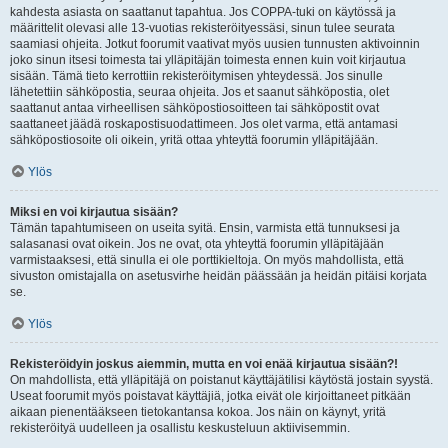
kahdesta asiasta on saattanut tapahtua. Jos COPPA-tuki on käytössä ja
määrittelit olevasi alle 13-vuotias rekisteröityessäsi, sinun tulee seurata
saamiasi ohjeita. Jotkut foorumit vaativat myös uusien tunnusten aktivoinnin
joko sinun itsesi toimesta tai ylläpitäjän toimesta ennen kuin voit kirjautua
sisään. Tämä tieto kerrottiin rekisteröitymisen yhteydessä. Jos sinulle
lähetettiin sähköpostia, seuraa ohjeita. Jos et saanut sähköpostia, olet
saattanut antaa virheellisen sähköpostiosoitteen tai sähköpostit ovat
saattaneet jäädä roskapostisuodattimeen. Jos olet varma, että antamasi
sähköpostiosoite oli oikein, yritä ottaa yhteyttä foorumin ylläpitäjään.
Ylös
Miksi en voi kirjautua sisään?
Tämän tapahtumiseen on useita syitä. Ensin, varmista että tunnuksesi ja
salasanasi ovat oikein. Jos ne ovat, ota yhteyttä foorumin ylläpitäjään
varmistaaksesi, että sinulla ei ole porttikieltoja. On myös mahdollista, että
sivuston omistajalla on asetusvirhe heidän päässään ja heidän pitäisi korjata
se.
Ylös
Rekisteröidyin joskus aiemmin, mutta en voi enää kirjautua sisään?!
On mahdollista, että ylläpitäjä on poistanut käyttäjätilisi käytöstä jostain syystä.
Useat foorumit myös poistavat käyttäjiä, jotka eivät ole kirjoittaneet pitkään
aikaan pienentääkseen tietokantansa kokoa. Jos näin on käynyt, yritä
rekisteröityä uudelleen ja osallistu keskusteluun aktiivisemmin.