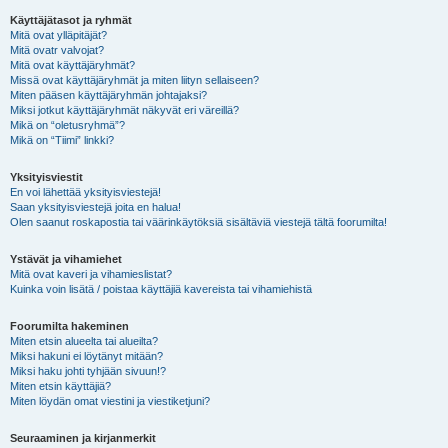
Käyttäjätasot ja ryhmät
Mitä ovat ylläpitäjät?
Mitä ovatr valvojat?
Mitä ovat käyttäjäryhmät?
Missä ovat käyttäjäryhmät ja miten liityn sellaiseen?
Miten pääsen käyttäjäryhmän johtajaksi?
Miksi jotkut käyttäjäryhmät näkyvät eri väreillä?
Mikä on “oletusryhmä”?
Mikä on “Tiimi” linkki?
Yksityisviestit
En voi lähettää yksityisviestejä!
Saan yksityisviestejä joita en halua!
Olen saanut roskapostia tai väärinkäytöksiä sisältäviä viestejä tältä foorumilta!
Ystävät ja vihamiehet
Mitä ovat kaveri ja vihamieslistat?
Kuinka voin lisätä / poistaa käyttäjiä kavereista tai vihamiehistä
Foorumilta hakeminen
Miten etsin alueelta tai alueilta?
Miksi hakuni ei löytänyt mitään?
Miksi haku johti tyhjään sivuun!?
Miten etsin käyttäjiä?
Miten löydän omat viestini ja viestiketjuni?
Seuraaminen ja kirjanmerkit