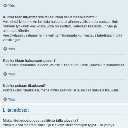
Ylös
Kuinka teen kirjanmerkin tai seuraan haluamaani aihetta?
Voit tehdä kirjanmekin tai tilata haluamasi aiheen valitsemalla sopivan linkin
“Aiheen työkalut” -valikossa, joka on sijoitettu kätevästi keskustelun ylä- ja
alalaidan lähelle.
Viestiketjuun vastaaminen ja valinta “Huomauta kun vastaus lähetetään” tilaa
viestiketjun.
Ylös
Kuinka tilaan haluamani alueen?
Tilataksesi haluamasi alueen, valitse “Tilaa alue” -linkki, aluesivun alalaidassa.
Ylös
Kuinka poistan tilaukseni?
Poistaaksesi tilauksiasi, mene omiin asetuksiisi ja seuraa linkkejä tilauksiisi.
Ylös
Liitetiedostot
Mitkä liitetiedostot ovat sallittuja tällä alueella?
Ylläpitäjä voi määrätä sallitut ja kielletyt liitetiedostojen tyypit. Ota yhteys