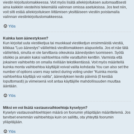
viestin kirjoituslomakkeessa. Voit myös lisätä allekirjoituksen automaattisesti
aina kaikkiin viesteihisi tekemällä valinnan omissa asetuksissa. Jos teet niin,
voit silti estää allekirjoituksen liittämisen yksittäiseen viestiin poistamalla
valinnan viestinkirjoituslomakkeessa.
Ylös
Kuinka luon äänestyksen?
Kun kirjoitat uuta viestiketjua tai muokkaat viestiketjun ensimmäistä viestiä,
klikkaa "Luo äänestys"-välilehteä viestilomakkeen alapuolella. Jos et näe tätä
välilehteä, sinulla ei ole tarvittavia oikeuksia äänestysten luomiseen. Syötä
otsikko ja ainakin kaksi vaihtoehtoa niille varattuihin kenttiin. Varmista että
jokainen vaihtoehto on omalla rivillään tekstikentässä. Voit myös määritellä
kuinka monta vaihtoehtoa käyttäjät voivat valita kohdasta You can also set the
number of options users may select during voting under “Kuinka monta
vaihtoehtoa käyttäjä voi valita”, äänestyksen kesto päivinä (0 kestää
loputtomasti) ja viimeisenä voit antaa käyttäjille mahdollisuuden muuttaa
ääntään.
Ylös
Miksi en voi lisätä vastausvaihtoehtoja kyselyyn?
Kyselyn vastausvaihtoehtojen määrä on foorumin ylläpitäjän määrittelemä. Jos
tarvitset enemmän vaihtoehtoja kuin on sallittu, ota yhteyttä foorumin
ylläpitäjään.
Ylös