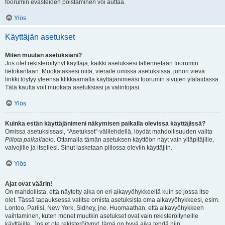
foorumin evästeiden poistaminen voi auttaa.
Ylös
Käyttäjän asetukset
Miten muutan asetuksiani?
Jos olet rekisteröitynyt käyttäjä, kaikki asetuksesi tallennetaan foorumin
tietokantaan. Muokataksesi niitä, vieraile omissa asetuksissa, johon vievä
linkki löytyy yleensä klikkaamalla käyttäjänimeäsi foorumin sivujen ylälaidassa.
Tätä kautta voit muokata asetuksiasi ja valintojasi.
Ylös
Kuinka estän käyttäjänimeni näkymisen paikalla olevissa käyttäjissä?
Omissa asetuksissasi, “Asetukset”-välilehdellä, löydät mahdollisuuden valita
Piilota paikallaolo
. Ottamalla tämän asetuksen käyttöön näyt vain ylläpitäjille,
valvojille ja itsellesi. Sinut lasketaan piilossa oleviin käyttäjiin.
Ylös
Ajat ovat väärin!
On mahdollista, että näytetty aika on eri aikavyöhykkeeltä kuin se jossa itse
olet. Tässä tapauksessa valitse omista asetuksista oma aikavyöhykkeesi, esim.
Lontoo, Pariisi, New York, Sidney, jne. Huomaathan, että aikavyöhykkeen
vaihtaminen, kuten monet muutkin asetukset ovat vain rekisteröityneille
käyttäjille. Jos et ole rekisteröitynyt, tämä on hyvä aika tehdä niin.