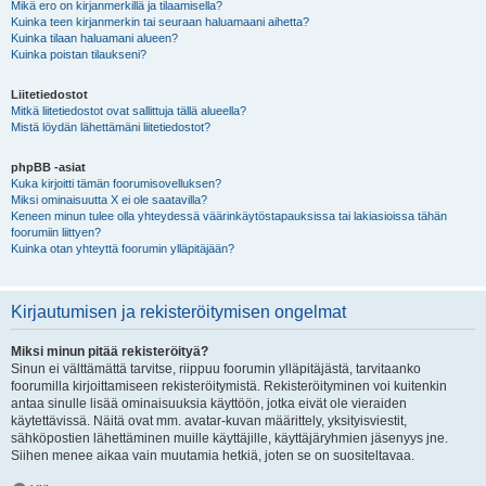
Mikä ero on kirjanmerkillä ja tilaamisella?
Kuinka teen kirjanmerkin tai seuraan haluamaani aihetta?
Kuinka tilaan haluamani alueen?
Kuinka poistan tilaukseni?
Liitetiedostot
Mitkä liitetiedostot ovat sallittuja tällä alueella?
Mistä löydän lähettämäni liitetiedostot?
phpBB -asiat
Kuka kirjoitti tämän foorumisovelluksen?
Miksi ominaisuutta X ei ole saatavilla?
Keneen minun tulee olla yhteydessä väärinkäytöstapauksissa tai lakiasioissa tähän
foorumiin liittyen?
Kuinka otan yhteyttä foorumin ylläpitäjään?
Kirjautumisen ja rekisteröitymisen ongelmat
Miksi minun pitää rekisteröityä?
Sinun ei välttämättä tarvitse, riippuu foorumin ylläpitäjästä, tarvitaanko
foorumilla kirjoittamiseen rekisteröitymistä. Rekisteröityminen voi kuitenkin
antaa sinulle lisää ominaisuuksia käyttöön, jotka eivät ole vieraiden
käytettävissä. Näitä ovat mm. avatar-kuvan määrittely, yksityisviestit,
sähköpostien lähettäminen muille käyttäjille, käyttäjäryhmien jäsenyys jne.
Siihen menee aikaa vain muutamia hetkiä, joten se on suositeltavaa.