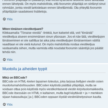
Foorumin ylläpitäjä on päättänyt, että viestit kyseiselle alueelle tulee tarkastaa
ennen lähetystä. On myös mahdollista, että foorumin ylläpitäjä on siirtänyt sinut
ryhmään, jonka viestit tarkistetaan ennen lähettämistä. Ota yhteyttä foorumin
ylläpitäjään saadaksesi lisätietoja.
Ylös
Miten tönäisen viestiketjuani?
Klikkaamalla “Tönaise viestiä” -linkkiä, kun katselet sitä, voit “tönäistä”
viestiketjua alueen ensimmäisen sivun yläosaan. Jos et näe tätä, viestiketjujen
tönäiseminen ei ole sallittua tai aika joka viestiketjujen tönäisemisen välillä
vaaditaan ei ole vielä kulunut. On myös mahdollista nostaa viestiketjua
vastaamalla siihen, mutta varmista että noudatat foorumin sääntöjä jos päätät
tehdä niin.
Ylös
Muotoilu ja aiheiden tyypit
Mikä on BBCode?
BBCode on HTML-kielen tapainen toteutus, joka tarjoaa tiettyjen viestin osien
muotoilumahdollisuuden. BBCoden käytöstä päättää ylläpitäjä, mutta se
voidaan ottaa pois käytöstä myös viestikohtaisesti viestin kirjoituslomakkeella.
BBCode itsessään on HTML:n kaltainen, mutta tagit käyttävät < ja > merkkien
sijaan hakasulkuja [ ja ]. BBCoden oppaan löydät viestinlähetyssivun kautta.
Ylös