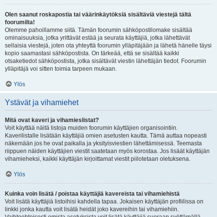
Olen saanut roskapostia tai väärinkäytöksiä sisältäviä viestejä tältä
foorumilta!
Olemme pahoillamme siitä. Tämän foorumin sähköpostilomake sisältää
ominaisuuksia, jotka yrittävät estää ja seurata käyttäjiä, jotka lähettävät
sellaisia viestejä, joten ota yhteyttä foorumin ylläpitäjään ja lähetä hänelle täysi
kopio saamastasi sähköpostista. On tärkeää, että se sisältää kaikki
otsaketiedot sähköpostista, jotka sisältävät viestin lähettäjän tiedot. Foorumin
ylläpitäjä voi sitten toimia tarpeen mukaan.
Ylös
Ystävät ja vihamiehet
Mitä ovat kaveri ja vihamieslistat?
Voit käyttää näitä listoja muiden foorumin käyttäjien organisointiin.
Kaverilistalle lisätään käyttäjiä omien asetusten kautta. Tämä auttaa nopeasti
näkemään jos he ovat paikalla ja yksityisviestien lähettämisessä. Teemasta
riippuen näiden käyttäjien viestit saatetaan myös korostaa. Jos lisäät käyttäjän
vihamieheksi, kaikki käyttäjän kirjoittamat viestit piilotetaan oletuksena.
Ylös
Kuinka voin lisätä / poistaa käyttäjiä kavereista tai vihamiehistä
Voit lisätä käyttäjiä listoihisi kahdella tapaa. Jokaisen käyttäjän profiilissa on
linkki jonka kautta voit lisätä heidät joko kavereihin tai vihamiehiin.