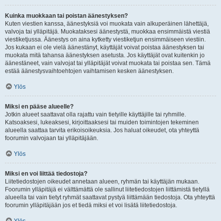
Kuinka muokkaan tai poistan äänestyksen?
Kuten viestien kanssa, äänestyksiä voi muokata vain alkuperäinen lähettäjä,
valvoja tai ylläpitäjä. Muokataksesi äänestystä, muokkaa ensimmäistä viestiä
viestiketjussa. Äänestys on aina kytketty viestiketjun ensimmäiseen viestiin.
Jos kukaan ei ole vielä äänestänyt, käyttäjät voivat poistaa äänestyksen tai
muokata mitä tahansa äänestyksen asetusta. Jos käyttäjät ovat kuitenkin jo
äänestäneet, vain valvojat tai ylläpitäjät voivat muokata tai poistaa sen. Tämä
estää äänestysvaihtoehtojen vaihtamisen kesken äänestyksen.
Ylös
Miksi en pääse alueelle?
Jotkin alueet saattavat olla rajattu vain tietyille käyttäjille tai ryhmille.
Katsoaksesi, lukeaksesi, kirjoittaaksesi tai muiden toimintojen tekeminen
alueella saattaa tarvita erikoisoikeuksia. Jos haluat oikeudet, ota yhteyttä
foorumin valvojaan tai ylläpitäjään.
Ylös
Miksi en voi liittää tiedostoja?
Liitetiedostojen oikeudet annetaan alueen, ryhmän tai käyttäjän mukaan.
Foorumin ylläpitäjä ei välttämättä ole sallinut liitetiedostojen liittämistä tietyllä
alueella tai vain tietyt ryhmät saattavat pystyä liittämään tiedostoja. Ota yhteyttä
foorumin ylläpitäjään jos et tiedä miksi et voi lisätä liitetiedostoja.