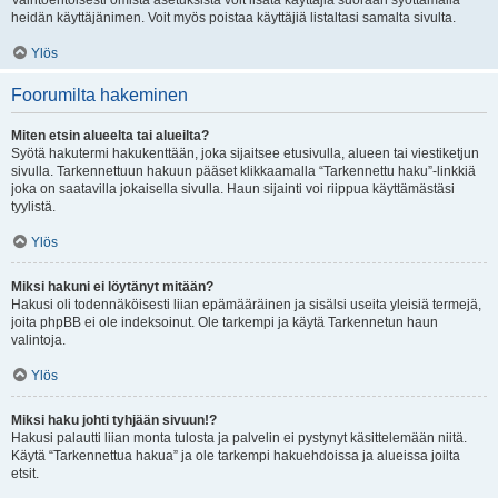
Vaihtoehtoisesti omista asetuksista voit lisätä käyttäjiä suoraan syöttämällä
heidän käyttäjänimen. Voit myös poistaa käyttäjiä listaltasi samalta sivulta.
Ylös
Foorumilta hakeminen
Miten etsin alueelta tai alueilta?
Syötä hakutermi hakukenttään, joka sijaitsee etusivulla, alueen tai viestiketjun
sivulla. Tarkennettuun hakuun pääset klikkaamalla “Tarkennettu haku”-linkkiä
joka on saatavilla jokaisella sivulla. Haun sijainti voi riippua käyttämästäsi
tyylistä.
Ylös
Miksi hakuni ei löytänyt mitään?
Hakusi oli todennäköisesti liian epämääräinen ja sisälsi useita yleisiä termejä,
joita phpBB ei ole indeksoinut. Ole tarkempi ja käytä Tarkennetun haun
valintoja.
Ylös
Miksi haku johti tyhjään sivuun!?
Hakusi palautti liian monta tulosta ja palvelin ei pystynyt käsittelemään niitä.
Käytä “Tarkennettua hakua” ja ole tarkempi hakuehdoissa ja alueissa joilta
etsit.