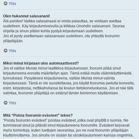
Ylös
Olen hukannut salasanani!
Älä panikoi! Vaikka salasanaasi ei voida palauttaa, se voidaan asettaa
uudelleen. Käy kirjautumissivulla ja klikkaa
Unohdin salasanani
. Seuraa
ohjeita ja sinun pitäisi kohta pystyä kirjautumaan uudelleen.
Jos et pysty asettamaan salasanaasi uudelleen, ota yhteyttä foorumin
ylläpitäjään.
Ylös
Miksi minut kirjataan ulos automaattisesti?
Jos et valitse
Muista minut
-laatikkoa kirjautuessasi, foorumi pitää sinut
kirjautuneena ennalta määritellyn ajan. Tämä estää muita väärinkäyttämästä
tunnuksiasi. Pysyäksesi kirjautuneena, valitse
Muista minut
-valinta
kirjautuessasi. Tämä ei ole suositeltavaa, jos käytät foorumia jaetulta koneelta,
esim. kirjastossa, nettikahvilassa tai koulun tietokoneluokassa. Jos et näe tätä
valintaa, foorumin ylläpitäjä on estänyt tämän toiminnon käyttämisen.
Ylös
Mitä “Poista foorumin evästeet” tekee?
“Poista foorumin evästeet” poistaa evästeet, jotka ovat phpBB:n luomia. Ne
tunnistavat sinut ja pitävät sinut kirjautuneena foorumille. Evästeet tarjoavat
myös toimintoja, kuten luettujen seurantaa, jos ne ovat foorumin ylläpitäjän
käyttöönottamia. Jos sinulla on sisään tai uloskirjautumisen kanssa ongelmia,