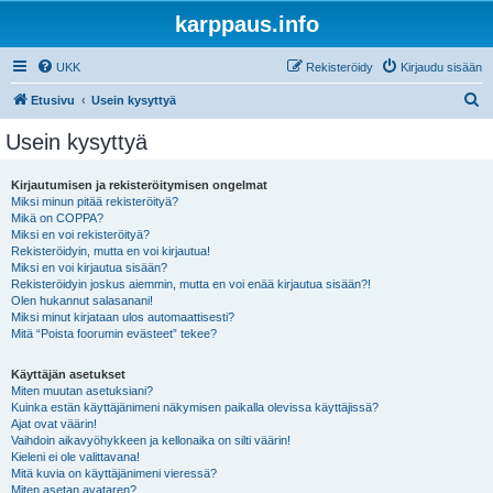
karppaus.info
UKK
Rekisteröidy
Kirjaudu sisään
E
Etusivu
Usein kysyttyä
t
Usein kysyttyä
s
i
Kirjautumisen ja rekisteröitymisen ongelmat
Miksi minun pitää rekisteröityä?
Mikä on COPPA?
Miksi en voi rekisteröityä?
Rekisteröidyin, mutta en voi kirjautua!
Miksi en voi kirjautua sisään?
Rekisteröidyin joskus aiemmin, mutta en voi enää kirjautua sisään?!
Olen hukannut salasanani!
Miksi minut kirjataan ulos automaattisesti?
Mitä “Poista foorumin evästeet” tekee?
Käyttäjän asetukset
Miten muutan asetuksiani?
Kuinka estän käyttäjänimeni näkymisen paikalla olevissa käyttäjissä?
Ajat ovat väärin!
Vaihdoin aikavyöhykkeen ja kellonaika on silti väärin!
Kieleni ei ole valittavana!
Mitä kuvia on käyttäjänimeni vieressä?
Miten asetan avataren?