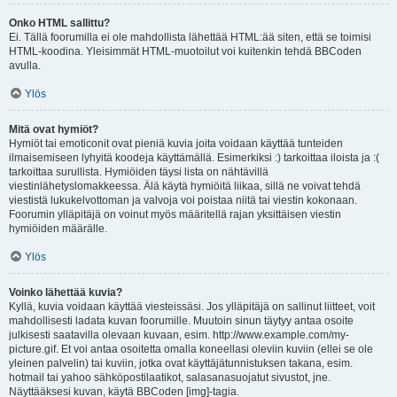
Onko HTML sallittu?
Ei. Tällä foorumilla ei ole mahdollista lähettää HTML:ää siten, että se toimisi
HTML-koodina. Yleisimmät HTML-muotoilut voi kuitenkin tehdä BBCoden
avulla.
Ylös
Mitä ovat hymiöt?
Hymiöt tai emoticonit ovat pieniä kuvia joita voidaan käyttää tunteiden
ilmaisemiseen lyhyitä koodeja käyttämällä. Esimerkiksi :) tarkoittaa iloista ja :(
tarkoittaa surullista. Hymiöiden täysi lista on nähtävillä
viestinlähetyslomakkeessa. Älä käytä hymiöitä liikaa, sillä ne voivat tehdä
viestistä lukukelvottoman ja valvoja voi poistaa niitä tai viestin kokonaan.
Foorumin ylläpitäjä on voinut myös määritellä rajan yksittäisen viestin
hymiöiden määrälle.
Ylös
Voinko lähettää kuvia?
Kyllä, kuvia voidaan käyttää viesteissäsi. Jos ylläpitäjä on sallinut liitteet, voit
mahdollisesti ladata kuvan foorumille. Muutoin sinun täytyy antaa osoite
julkisesti saatavilla olevaan kuvaan, esim. http://www.example.com/my-
picture.gif. Et voi antaa osoitetta omalla koneellasi oleviin kuviin (ellei se ole
yleinen palvelin) tai kuviin, jotka ovat käyttäjätunnistuksen takana, esim.
hotmail tai yahoo sähköpostilaatikot, salasanasuojatut sivustot, jne.
Näyttääksesi kuvan, käytä BBCoden [img]-tagia.