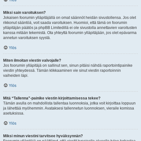
Ylös
Miksi sain varoituksen?
Jokaisen foorumin ylläpitäjällä on omat säännöt heidän sivustollensa. Jos olet
rikkonut sääntöä, voit saada varoituksen. Huomioi, että tämä on foorumin
ylläpitäjän päätös ja phpBB Limitedillä ei ole sivustolla annettavien varoitusten
kanssa mitään tekemistä. Ota yhteyttä foorumin ylläpitäjään, jos olet epävarma
annetun varoituksen syystä.
Ylös
Miten ilmoitan viestin valvojalle?
Jos foorumin ylläpitäjä on sallinut sen, sinun pitäisi nähdä raportointipainike
viestin yhteydessä. Tämän klikkaaminen vie sinut viestin raportoinnin
vaiheiden läpi.
Ylös
Mitä “Tallenna”-painike viestin kirjoittamisessa tekee?
Tämän avulla on mahdollista tallentaa luonnoksia, jotka voit kirjoittaa loppuun
ja lähettää myöhemmin. Avataksesi tallennetun luonnoksen, vieraile komissa
asetuksissa.
Ylös
Miksi minun viestini tarvitsee hyväksynnän?