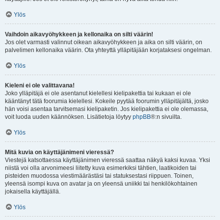
Ylös
Vaihdoin aikavyöhykkeen ja kellonaika on silti väärin!
Jos olet varmasti valinnut oikean aikavyöhykkeen ja aika on silti väärin, on
palvelimen kellonaika väärin. Ota yhteyttä ylläpitäjään korjataksesi ongelman.
Ylös
Kieleni ei ole valittavana!
Joko ylläpitäjä ei ole asentanut kielellesi kielipakettia tai kukaan ei ole
kääntänyt tätä foorumia kielellesi. Kokeile pyytää foorumin ylläpitäjältä, josko
hän voisi asentaa tarvitsemasi kielipaketin. Jos kielipakettia ei ole olemassa,
voit luoda uuden käännöksen. Lisätietoja löytyy
phpBB
®:n sivuilta.
Ylös
Mitä kuvia on käyttäjänimeni vieressä?
Viestejä katsottaessa käyttäjänimen vieressä saattaa näkyä kaksi kuvaa. Yksi
niistä voi olla arvonimeesi liitetty kuva esimerkiksi tähtien, laatikoiden tai
pisteiden muodossa viestimäärästäsi tai statuksestasi riippuen. Toinen,
yleensä isompi kuva on avatar ja on yleensä uniikki tai henkilökohtainen
jokaisella käyttäjällä.
Ylös