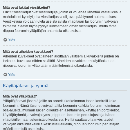
Mitä ovat lukitut viestiketjut?
Lukitut viestiketjut ovat viestiketjuja, joihin ei voi enää lähettää vastauksia ja
mahdolliset kyselyt joita viestiketjussa oli, ovat päättyneet automaattisesti.
Viestiketjuja voidaan lukita useista syistä ylläpitäjän tai foorumin valvojan
toimesta. Saatat myös pystyä lukitsemaan oman viestiketjusi, mutta tämä
riippuu foorumin ylläpitäjän antamista oikeuksista.
Ylös
Mitä ovat aiheiden kuvakkeet?
Aiheiden kuvakkeet ovat aiheen aloittajan valitsemia kuvakkeita joiden on
tarkoitus kuvastaa niiden sisältöä. Aiheiden kuvakkeiden käyttöoikeudet
riippuvat foorumin ylläpitäjän määrittelemistä oikeuksista.
Ylös
Käyttäjätasot ja ryhmät
Mitä ovat ylläpitäjät?
Ylläpitäjät ovat jäseniä joille on annettu korkeimman tason kontrolli koko
foorumiin. Nämä jäsenet voivat hallita foorumin kaikkia foorumin toiminnan
osa-alueita, mukaan lukien oikeuksien asettaminen, käyttäjien porttikiellot,
käyttäjäryhmät ja valvojat yms., riippuen foorumin perustajasta ja hänen
ylläpitäjille määrittelemistä oikeuksista. Heillä saattaa olla myös täydet
valvojan oikeudet kaikilla keskustelualueilla, riippuen foorumin perustajan
määrittelemistä asetuksista.