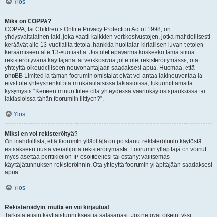
Ylös
Mikä on COPPA?
COPPA, tai Children’s Online Privacy Protection Act of 1998, on
yhdysvaltalainen laki, joka vaatii kaikkien verkkosivustojen, jotka mahdollisesti
keräävät alle 13-vuotiailta tietoja, hankkia huoltajan kirjallisen luvan tietojen
keräämiseen alle 13-vuotiaalta. Jos olet epävarma koskeeko tämä sinua
rekisteröityvänä käyttäjänä tai verkkosivua jolle olet rekisteröitymässä, ota
yhteyttä oikeudelliseen neuvonantajaan saadaksesi apua. Huomaa, että
phpBB Limited ja tämän foorumin omistajat eivät voi antaa lakineuvontaa ja
eivät ole yhteyshenkilöitä minkäänlaisissa lakiasioissa, lukuunottamatta
kysymystä “Keneen minun tulee olla yhteydessä väärinkäytöstapauksissa tai
lakiasioissa tähän foorumiin liittyen?”.
Ylös
Miksi en voi rekisteröityä?
On mahdollista, että foorumin ylläpitäjä on poistanut rekisteröinnin käytöstä
estääkseen uusia vierailijoita rekisteröitymästä. Foorumin ylläpitäjä on voinut
myös asettaa porttikiellon IP-osoitteellesi tai estänyt valitsemasi
käyttäjätunnuksen rekisteröinnin. Ota yhteyttä foorumin ylläpitäjään saadaksesi
apua.
Ylös
Rekisteröidyin, mutta en voi kirjautua!
Tarkista ensin käyttäjätunnuksesi ja salasanasi. Jos ne ovat oikein, yksi