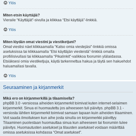
Ylös
Miten etsin käyttäjiä?
Vieraile “Käyttäjät”-sivulla ja klikkaa “Etsi käyttäjä”-linkkiä.
Ylös
Miten löydän omat viestini ja viestiketjuni?
Omat viestisi näet klikkaamalla “Katso omia viestejäsi”-linkkiä omissa
asetuksissa tai klikkaamalla “Etsi käyttäjän viesteistä”-linkkiä omalla
profiilisivullasi tai klikkaamalla “Pikalinkit”-valikkoa foorumin ylälaidassa.
Etsiäksesi omia viestiketjuja, käytä tarkennettua hakua ja täytä sen hakuehdot
haluamallasi tavalla.
Ylös
Seuraaminen ja kirjanmerkit
Mikä ero on kirjanmerkillä ja tilaamisella?
phpBB 3.0 -versiossa aiheiden kirjanmerkit toimivat kuten internet-selaimen
kirjanmerkit. Sinua ei huomautettu jos aiheeseen tuli päivitys. phpBB 3.1 -
versiosta lähtien kirjanmerkit toimivat samaan tapaan kuin aiheiden tilaaminen.
Voit saada ilmoituksen kun aihe josta sinulla on kirjanmerkki päivittyy.
Tilaaminen puolestaan huomauttaa sinua kun aiheeseen tai foorumiin tulee
päivitys. Huomautusten asetukset ja tilausten asetukset voidaan määrittää
omissa asetuksissa kohdassa “Omat asetukset”.