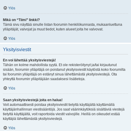
Ylös
Mikä on “Tiimi” linkki?
Tämä sivu näyttää sinulle listan foorumin henkilökunnasta, mukaanluettuna
ylläpitäjät, valvojat ja muut tiedot, kuten alueet joita he valvovat.
Ylös
Yksityisviestit
En voi lähettää yksityisviestejä!
Tähän on kolme mahdollista syytä. Et ole rekisteröitynyt ja/tai kirjautunut
sisään, foorumin ylläpitäjä on poistanut yksityisviestit käytöstä koko foorumilta
tai foorumin ylläpitäjä on estänyt sinua lähettämästä yksityisviestejä. Ota
yhteyttä foorumin ylläpitäjään saadaksesi lisätietoja.
Ylös
Saan yksityisviestejä joita en halua!
Voit automaattisesti poistaa yksityisviestit tietyltä käyttäjältä käyttämällä
käyttäjänhallinnan viestisääntöjä. Jos saat väärinkäytöksiä sisältäviä viestejä
tietyltä käyttäjältä, voit raportoida viestit valvojille. Heillä on oikeudet estää
käyttäjiä lähettämästä yksityisviestejä.
Ylös