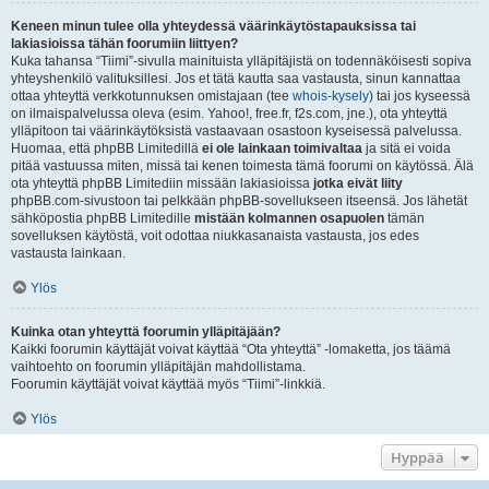
Keneen minun tulee olla yhteydessä väärinkäytöstapauksissa tai
lakiasioissa tähän foorumiin liittyen?
Kuka tahansa “Tiimi”-sivulla mainituista ylläpitäjistä on todennäköisesti sopiva
yhteyshenkilö valituksillesi. Jos et tätä kautta saa vastausta, sinun kannattaa
ottaa yhteyttä verkkotunnuksen omistajaan (tee
whois-kysely
) tai jos kyseessä
on ilmaispalvelussa oleva (esim. Yahoo!, free.fr, f2s.com, jne.), ota yhteyttä
ylläpitoon tai väärinkäytöksistä vastaavaan osastoon kyseisessä palvelussa.
Huomaa, että phpBB Limitedillä
ei ole lainkaan toimivaltaa
ja sitä ei voida
pitää vastuussa miten, missä tai kenen toimesta tämä foorumi on käytössä. Älä
ota yhteyttä phpBB Limitediin missään lakiasioissa
jotka eivät liity
phpBB.com-sivustoon tai pelkkään phpBB-sovellukseen itseensä. Jos lähetät
sähköpostia phpBB Limitedille
mistään kolmannen osapuolen
tämän
sovelluksen käytöstä, voit odottaa niukkasanaista vastausta, jos edes
vastausta lainkaan.
Ylös
Kuinka otan yhteyttä foorumin ylläpitäjään?
Kaikki foorumin käyttäjät voivat käyttää “Ota yhteyttä” -lomaketta, jos täämä
vaihtoehto on foorumin ylläpitäjän mahdollistama.
Foorumin käyttäjät voivat käyttää myös “Tiimi”-linkkiä.
Ylös
Hyppää