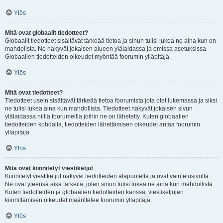
Ylös
Mitä ovat globaalit tiedotteet?
Globaalit tiedotteet sisältävät tärkeää tietoa ja sinun tulisi lukea ne aina kun on
mahdolista. Ne näkyvät jokaisen alueen ylälaidassa ja omissa asetuksissa.
Globaalien tiedotteiden oikeudet myöntää foorumin ylläpitäjä.
Ylös
Mitä ovat tiedotteet?
Tiedotteet usein sisältävät tärkeää tietoa foorumista jota olet lukemassa ja siksi
ne tulisi lukea aina kun mahdollista. Tiedotteet näkyvät jokaisen sivun
ylälaidassa niillä foorumeilla joihin ne on lähetetty. Kuten globaalien
tiedotteiden kohdalla, tiedotteiden lähettämisen oikeudet antaa foorumin
ylläpitäjä.
Ylös
Mitä ovat kiinnitetyt viestiketjut
Kiinnitetyt viestiketjut näkyvät tiedotteiden alapuolella ja ovat vain etusivulla.
Ne ovat yleensä aika tärkeitä, joten sinun tulisi lukea ne aina kun mahdollista.
Kuten tiedotteiden ja globaalien tiedotteiden kanssa, viestiketjujen
kiinnittämisen oikeudet määrittelee foorumin ylläpitäjä.
Ylös