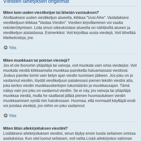
Viestien lähetyksen ongelmat
Miten luon uuden viestiketjun tai lähetän vastauksen?
Aloittaaksesi uuden viestiketjun alueella, klikkaa "Uusi Aihe". Vastataksesi
viestiketjuun klikkaa "Vastaa Viestiin". Viestien kirjoittaminen voi vaatia
rekisteröitymisen. Lista sinun oikeuksistasi alueella on nähtävillä alueen ja
viestiketjun alalaidassa. Esimerkiksi: Voit kirjoittaa uusia viestejä, Voit lähettää
liitetiedostoja, jne.
Ylös
Miten muokkaan tai poistan viestejä?
Jos et ole foorumin ylläpitäjä tai valvoja, voit muokata vain omia viestejäsi. Voit
muokata viestiä klikkaamalla muokkaa-painiketta haluamassasi viestissä.
Joskus painike toimii vain tietyn ajan viestin luomisen jälkeen. Jos joku on jo
vastannut viestiin, löydät viestiketjuun palatessasi pienen tekstin viestisi alla,
joka kertoo viestin muokkauskertojen lukumäärän ja muokkausajan. Tämä
näkyy vain jos joku on vastannut viestiin. Se ei näy, jos valvoja tai ylläpitäjä
muokkaa viestiä, mutta he saattavat jättää pienen huomautuksen viestin
muokkaamisen syistä niin halutessaan. Huomaa, että normaalit käyttäjät eivät
voi poistaa viestejä, jos niihin on joku vastannut.
Ylös
Miten liitän allekirjoituksen viestiini?
Lisätäksesi allekirjoituksen viestiisi, sinun täytyy ensin luoda sellainen omissa
asetuksissa. Kun olet luonut sellaisen, voit valita
Lisää allekirjoitus
-valinnan