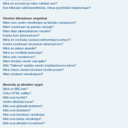
Mikä on arvonimi ja miten vaihdan sen?
Kun klikkaan sähköpostilinkkiä, minua pyydetään kirjautumaan?
Viestien lähetyksen ongelmat
Miten luon uuden viestiketjun tai lähetän vastauksen?
Miten muokkaan tai poistan viestejä?
Miten liitän allekirjoituksen viestiini?
Kuinka luon äänestyksen?
Miksi en voi lisätä vastausvaihtoehtoja kyselyyn?
Kuinka muokkaan tai poistan äänestyksen?
Miksi en pääse alueelle?
Miksi en voi liittää tiedostoja?
Miksi sain varoituksen?
Miten ilmoitan viestin valvojalle?
Mitä “Tallenna”-painike viestin kirjoittamisessa tekee?
Miksi minun viestini tarvitsee hyväksynnän?
Miten tönäisen viestiketjuani?
Muotoilu ja aiheiden tyypit
Mikä on BBCode?
Onko HTML sallittu?
Mitä ovat hymiöt?
Voinko lähettää kuvia?
Mitä ovat globaalit tiedotteet?
Mitä ovat tiedotteet?
Mitä ovat kiinnitetyt viestiketjut
Mitä ovat lukitut viestiketjut?
Mitä ovat aiheiden kuvakkeet?