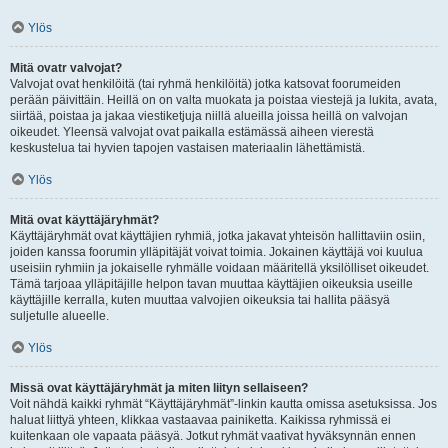
Ylös
Mitä ovatr valvojat?
Valvojat ovat henkilöitä (tai ryhmä henkilöitä) jotka katsovat foorumeiden
perään päivittäin. Heillä on on valta muokata ja poistaa viestejä ja lukita, avata,
siirtää, poistaa ja jakaa viestiketjuja niillä alueilla joissa heillä on valvojan
oikeudet. Yleensä valvojat ovat paikalla estämässä aiheen vierestä
keskustelua tai hyvien tapojen vastaisen materiaalin lähettämistä.
Ylös
Mitä ovat käyttäjäryhmät?
Käyttäjäryhmät ovat käyttäjien ryhmiä, jotka jakavat yhteisön hallittaviin osiin,
joiden kanssa foorumin ylläpitäjät voivat toimia. Jokainen käyttäjä voi kuulua
useisiin ryhmiin ja jokaiselle ryhmälle voidaan määritellä yksilölliset oikeudet.
Tämä tarjoaa ylläpitäjille helpon tavan muuttaa käyttäjien oikeuksia useille
käyttäjille kerralla, kuten muuttaa valvojien oikeuksia tai hallita pääsyä
suljetulle alueelle.
Ylös
Missä ovat käyttäjäryhmät ja miten liityn sellaiseen?
Voit nähdä kaikki ryhmät “Käyttäjäryhmät”-linkin kautta omissa asetuksissa. Jos
haluat liittyä yhteen, klikkaa vastaavaa painiketta. Kaikissa ryhmissä ei
kuitenkaan ole vapaata pääsyä. Jotkut ryhmät vaativat hyväksynnän ennen