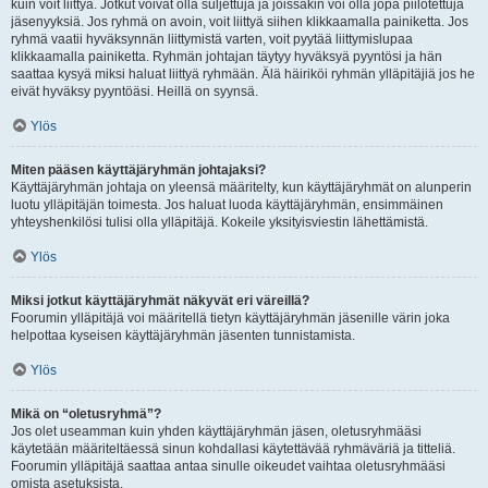
kuin voit liittyä. Jotkut voivat olla suljettuja ja joissakin voi olla jopa piilotettuja
jäsenyyksiä. Jos ryhmä on avoin, voit liittyä siihen klikkaamalla painiketta. Jos
ryhmä vaatii hyväksynnän liittymistä varten, voit pyytää liittymislupaa
klikkaamalla painiketta. Ryhmän johtajan täytyy hyväksyä pyyntösi ja hän
saattaa kysyä miksi haluat liittyä ryhmään. Älä häiriköi ryhmän ylläpitäjiä jos he
eivät hyväksy pyyntöäsi. Heillä on syynsä.
Ylös
Miten pääsen käyttäjäryhmän johtajaksi?
Käyttäjäryhmän johtaja on yleensä määritelty, kun käyttäjäryhmät on alunperin
luotu ylläpitäjän toimesta. Jos haluat luoda käyttäjäryhmän, ensimmäinen
yhteyshenkilösi tulisi olla ylläpitäjä. Kokeile yksityisviestin lähettämistä.
Ylös
Miksi jotkut käyttäjäryhmät näkyvät eri väreillä?
Foorumin ylläpitäjä voi määritellä tietyn käyttäjäryhmän jäsenille värin joka
helpottaa kyseisen käyttäjäryhmän jäsenten tunnistamista.
Ylös
Mikä on “oletusryhmä”?
Jos olet useamman kuin yhden käyttäjäryhmän jäsen, oletusryhmääsi
käytetään määriteltäessä sinun kohdallasi käytettävää ryhmäväriä ja titteliä.
Foorumin ylläpitäjä saattaa antaa sinulle oikeudet vaihtaa oletusryhmääsi
omista asetuksista.