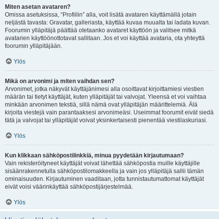
Miten asetan avataren?
Omissa asetuksissa, “Profiilin” alla, voit lisätä avataren käyttämällä jotain
neljästä tavasta: Gravatar, galleriasta, käyttää kuvaa muualta tai ladata kuvan.
Foorumin ylläpitäjä päättää otetaanko avataret käyttöön ja valitsee mitkä
avatarien käyttöönottotavat sallitaan. Jos et voi käyttää avataria, ota yhteyttä
foorumin ylläpitäjään.
Ylös
Mikä on arvonimi ja miten vaihdan sen?
Arvonimet, jotka näkyvät käyttäjänimesi alla osoittavat kirjoittamiesi viestien
määrän tai tietyt käyttäjät, kuten ylläpitäjät tai valvojat. Yleensä et voi vaihtaa
minkään arvonimen tekstiä, sillä nämä ovat ylläpitäjän määrittelemiä. Älä
kirjoita viestejä vain parantaaksesi arvonimeäsi. Useimmat foorumit eivät siedä
tätä ja valvojat tai ylläpitäjät voivat yksinkertaisesti pienentää viestilaskuriasi.
Ylös
Kun klikkaan sähköpostilinkkiä, minua pyydetään kirjautumaan?
Vain rekisteröityneet käyttäjät voivat lähettää sähköpostia muille käyttäjille
sisäänrakennetulla sähköpostilomakkeella ja vain jos ylläpitäjä sallii tämän
ominaisuuden. Kirjautuminen vaaditaan, jotta tunnistautumattomat käyttäjät
eivät voisi väärinkäyttää sähköpostijärjestelmää.
Ylös