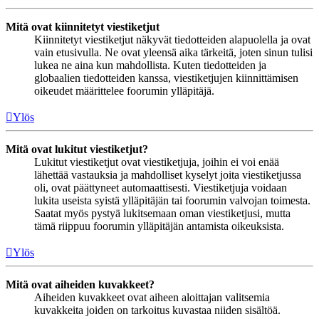
Mitä ovat kiinnitetyt viestiketjut
Kiinnitetyt viestiketjut näkyvät tiedotteiden alapuolella ja ovat
vain etusivulla. Ne ovat yleensä aika tärkeitä, joten sinun tulisi
lukea ne aina kun mahdollista. Kuten tiedotteiden ja
globaalien tiedotteiden kanssa, viestiketjujen kiinnittämisen
oikeudet määrittelee foorumin ylläpitäjä.
Ylös
Mitä ovat lukitut viestiketjut?
Lukitut viestiketjut ovat viestiketjuja, joihin ei voi enää
lähettää vastauksia ja mahdolliset kyselyt joita viestiketjussa
oli, ovat päättyneet automaattisesti. Viestiketjuja voidaan
lukita useista syistä ylläpitäjän tai foorumin valvojan toimesta.
Saatat myös pystyä lukitsemaan oman viestiketjusi, mutta
tämä riippuu foorumin ylläpitäjän antamista oikeuksista.
Ylös
Mitä ovat aiheiden kuvakkeet?
Aiheiden kuvakkeet ovat aiheen aloittajan valitsemia
kuvakkeita joiden on tarkoitus kuvastaa niiden sisältöä.