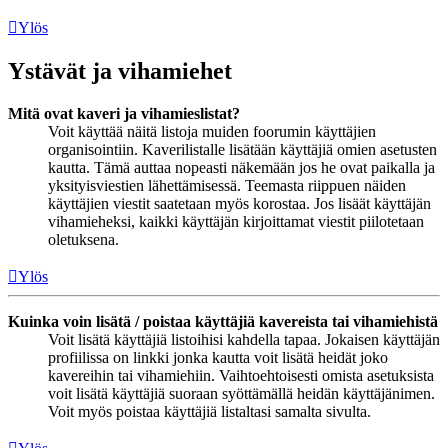
Ylös
Ystävät ja vihamiehet
Mitä ovat kaveri ja vihamieslistat?
Voit käyttää näitä listoja muiden foorumin käyttäjien
organisointiin. Kaverilistalle lisätään käyttäjiä omien asetusten
kautta. Tämä auttaa nopeasti näkemään jos he ovat paikalla ja
yksityisviestien lähettämisessä. Teemasta riippuen näiden
käyttäjien viestit saatetaan myös korostaa. Jos lisäät käyttäjän
vihamieheksi, kaikki käyttäjän kirjoittamat viestit piilotetaan
oletuksena.
Ylös
Kuinka voin lisätä / poistaa käyttäjiä kavereista tai vihamiehistä
Voit lisätä käyttäjiä listoihisi kahdella tapaa. Jokaisen käyttäjän
profiilissa on linkki jonka kautta voit lisätä heidät joko
kavereihin tai vihamiehiin. Vaihtoehtoisesti omista asetuksista
voit lisätä käyttäjiä suoraan syöttämällä heidän käyttäjänimen.
Voit myös poistaa käyttäjiä listaltasi samalta sivulta.