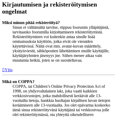
Kirjautumisen ja rekisteröitymisen
ongelmat
Miksi minun pitää rekisteröityä?
Sinun ei välttämättä tarvitse, riippuu foorumin ylläpitäjästä,
tarvitaanko foorumilla kirjoittamiseen rekisteröitymistä.
Rekisteröityminen voi kuitenkin antaa sinulle lisää
ominaisuuksia käyttöön, jotka eivät ole vieraiden
käytettävissä. Näitä ovat mm. avatar-kuvan määrittely,
yksityisviestit, sähköpostien lähettäminen muille käyttäjille,
käyttäjäryhmien jäsenyys jne. Siihen menee aikaa vain
muutamia hetkiä, joten se on suositeltavaa.
Ylös
Mikä on COPPA?
COPPA, tai Children’s Online Privacy Protection Act of
1998, on yhdysvaltalainen laki, joka vaatii kaikkien
verkkosivustojen, jotka mahdollisesti keräävät alle 13-
vuotiailta tietoja, hankkia huoltajan kirjallisen luvan tietojen
keräämiseen alle 13-vuotiaalta. Jos olet epävarma koskeeko
tämä sinua rekisteröityvänä käyttäjänä tai verkkosivua jolle
olet rekisteröitymässä, ota yhteyttä oikeudelliseen