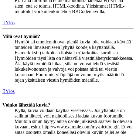
Ei. Tällä foorumilla ei ole mahdollista lähettää HTML:ää
siten, että se toimisi HTML-koodina. Yleisimmät HTML-
muotoilut voi kuitenkin tehdä BBCoden avulla.
Ylös
Mitä ovat hymiöt?
Hymiöt tai emoticonit ovat pieniä kuvia joita voidaan käyttää
tunteiden ilmaisemiseen lyhyitä koodeja käyttämällä.
Esimerkiksi :) tarkoittaa iloista ja :( tarkoittaa surullista.
Hymiöiden täysi lista on nähtävillä viestinlähetyslomakkeessa.
Älä käytä hymiöitä liikaa, sillä ne voivat tehdä viestistä
lukukelvottoman ja valvoja voi poistaa niitä tai viestin
kokonaan. Foorumin ylläpitäjä on voinut myös määritellä
rajan yksittäisen viestin hymiöiden määrälle.
Ylös
Voinko lähettää kuvia?
Kyllä, kuvia voidaan käyttää viesteissäsi. Jos ylläpitäjä on
sallinut liitteet, voit mahdollisesti ladata kuvan foorumille.
Muutoin sinun täytyy antaa osoite julkisesti saatavilla olevaan
kuvaan, esim. http://www.example.com/my-picture.gif. Et voi
antaa osoitetta omalla koneellasi oleviin kuviin (ellei se ole