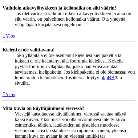
Vaihdoin aikavyöhykkeen ja kellonaika on silti väärin!
Jos olet varmasti valinnut oikean aikavyöhykkeen ja aika on
silti väärin, on palvelimen kellonaika väärin. Ota yhteyttä
ylläpitäjään korjataksesi ongelman.
Ylös
Kieleni ei ole valittavana!
Joko ylläpitäjä ei ole asentanut kielellesi kielipakettia tai
kukaan ei ole kääntänyt tätä foorumia kielellesi. Kokeile
pyytää foorumin ylläpitäjältä, josko hän voisi asentaa
tarvitsemasi kielipaketin. Jos kielipakettia ei ole olemassa, voit
luoda uuden käännöksen. Lisätietoja löytyy
phpBB
®:n
sivuilta.
Ylös
Mitä kuvia on käyttäjänimeni vieressä?
Viestejä katsottaessa käyttäjänimen vieressä saattaa näkyä
kaksi kuvaa. Yksi niistä voi olla arvonimeesi liitetty kuva
esimerkiksi tähtien, laatikoiden tai pisteiden muodossa
viestimäärästäsi tai statuksestasi riippuen. Toinen, yleensä
isompi kuva on avatar ja on yleensä uniikki tai