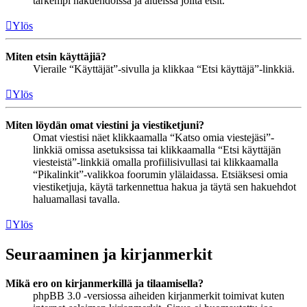
tarkempi hakuehdoissa ja alueissa joilta etsit.
Ylös
Miten etsin käyttäjiä?
Vieraile “Käyttäjät”-sivulla ja klikkaa “Etsi käyttäjä”-linkkiä.
Ylös
Miten löydän omat viestini ja viestiketjuni?
Omat viestisi näet klikkaamalla “Katso omia viestejäsi”-
linkkiä omissa asetuksissa tai klikkaamalla “Etsi käyttäjän
viesteistä”-linkkiä omalla profiilisivullasi tai klikkaamalla
“Pikalinkit”-valikkoa foorumin ylälaidassa. Etsiäksesi omia
viestiketjuja, käytä tarkennettua hakua ja täytä sen hakuehdot
haluamallasi tavalla.
Ylös
Seuraaminen ja kirjanmerkit
Mikä ero on kirjanmerkillä ja tilaamisella?
phpBB 3.0 -versiossa aiheiden kirjanmerkit toimivat kuten