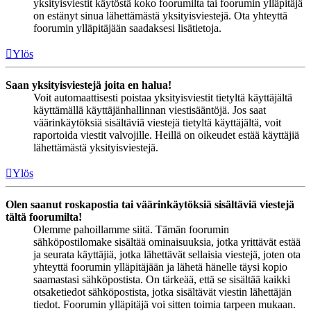
yksityisviestit käytöstä koko foorumilta tai foorumin ylläpitäjä
on estänyt sinua lähettämästä yksityisviestejä. Ota yhteyttä
foorumin ylläpitäjään saadaksesi lisätietoja.
Ylös
Saan yksityisviestejä joita en halua!
Voit automaattisesti poistaa yksityisviestit tietyltä käyttäjältä
käyttämällä käyttäjänhallinnan viestisääntöjä. Jos saat
väärinkäytöksiä sisältäviä viestejä tietyltä käyttäjältä, voit
raportoida viestit valvojille. Heillä on oikeudet estää käyttäjiä
lähettämästä yksityisviestejä.
Ylös
Olen saanut roskapostia tai väärinkäytöksiä sisältäviä viestejä
tältä foorumilta!
Olemme pahoillamme siitä. Tämän foorumin
sähköpostilomake sisältää ominaisuuksia, jotka yrittävät estää
ja seurata käyttäjiä, jotka lähettävät sellaisia viestejä, joten ota
yhteyttä foorumin ylläpitäjään ja lähetä hänelle täysi kopio
saamastasi sähköpostista. On tärkeää, että se sisältää kaikki
otsaketiedot sähköpostista, jotka sisältävät viestin lähettäjän
tiedot. Foorumin ylläpitäjä voi sitten toimia tarpeen mukaan.