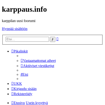
karppaus.info
karppilan uusi foorumi
Hyppää sisältöön
Tarkennettu
Etsi
haku
Pikalinkit
Vastaamattomat aiheet
Aktiiviset viestiketjut
Etsi
UKK
Kirjaudu sisään
Rekisteröidy
Etusivu
Usein kysyttyä