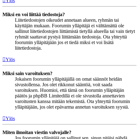
Ylös
Miksi en voi liittää tiedostoja?
Liitetiedostojen oikeudet annetaan alueen, ryhmän tai
käyttäjän mukaan. Foorumin ylläpitäjä ei välttämättä ole
sallinut liitetiedostojen liittämistä tietyllä alueella tai vain tietyt
ryhmät saattavat pystyä liittämään tiedostoja. Ota yhteyttä
foorumin ylläpitäjään jos et tiedä miksi et voi lisätä
liitetiedostoja.
Ylös
Miksi sain varoituksen?
Jokaisen foorumin ylläpitäjällä on omat säännöt heidän
sivustollensa. Jos olet rikkonut sääntöä, voit saada
varoituksen. Huomioi, että tämä on foorumin ylläpitäjän
päätös ja phpBB Limitedillä ei ole sivustolla annettavien
varoitusten kanssa mitään tekemistä. Ota yhteyttä foorumin
ylläpitäjään, jos olet epävarma annetun varoituksen syystä.
Ylös
Miten ilmoitan viestin valvojalle?
Jos foorumin ylläpitäjä on sallinut sen, sinun pitäisi nähdä