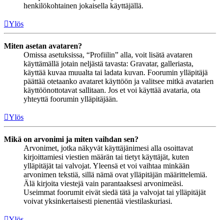
henkilökohtainen jokaisella käyttäjällä.
Ylös
Miten asetan avataren?
Omissa asetuksissa, “Profiilin” alla, voit lisätä avataren
käyttämällä jotain neljästä tavasta: Gravatar, galleriasta,
käyttää kuvaa muualta tai ladata kuvan. Foorumin ylläpitäjä
päättää otetaanko avataret käyttöön ja valitsee mitkä avatarien
käyttöönottotavat sallitaan. Jos et voi käyttää avataria, ota
yhteyttä foorumin ylläpitäjään.
Ylös
Mikä on arvonimi ja miten vaihdan sen?
Arvonimet, jotka näkyvät käyttäjänimesi alla osoittavat
kirjoittamiesi viestien määrän tai tietyt käyttäjät, kuten
ylläpitäjät tai valvojat. Yleensä et voi vaihtaa minkään
arvonimen tekstiä, sillä nämä ovat ylläpitäjän määrittelemiä.
Älä kirjoita viestejä vain parantaaksesi arvonimeäsi.
Useimmat foorumit eivät siedä tätä ja valvojat tai ylläpitäjät
voivat yksinkertaisesti pienentää viestilaskuriasi.
Ylös