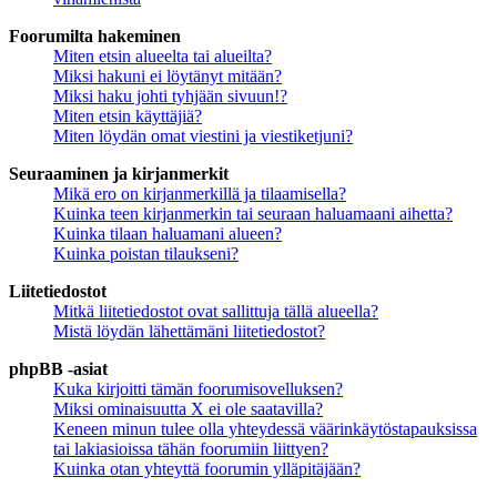
Foorumilta hakeminen
Miten etsin alueelta tai alueilta?
Miksi hakuni ei löytänyt mitään?
Miksi haku johti tyhjään sivuun!?
Miten etsin käyttäjiä?
Miten löydän omat viestini ja viestiketjuni?
Seuraaminen ja kirjanmerkit
Mikä ero on kirjanmerkillä ja tilaamisella?
Kuinka teen kirjanmerkin tai seuraan haluamaani aihetta?
Kuinka tilaan haluamani alueen?
Kuinka poistan tilaukseni?
Liitetiedostot
Mitkä liitetiedostot ovat sallittuja tällä alueella?
Mistä löydän lähettämäni liitetiedostot?
phpBB -asiat
Kuka kirjoitti tämän foorumisovelluksen?
Miksi ominaisuutta X ei ole saatavilla?
Keneen minun tulee olla yhteydessä väärinkäytöstapauksissa
tai lakiasioissa tähän foorumiin liittyen?
Kuinka otan yhteyttä foorumin ylläpitäjään?