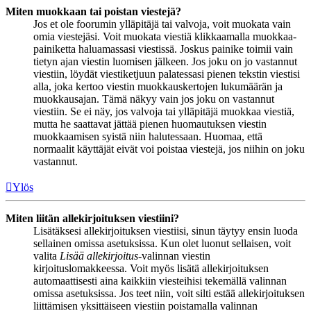
Miten muokkaan tai poistan viestejä?
Jos et ole foorumin ylläpitäjä tai valvoja, voit muokata vain
omia viestejäsi. Voit muokata viestiä klikkaamalla muokkaa-
painiketta haluamassasi viestissä. Joskus painike toimii vain
tietyn ajan viestin luomisen jälkeen. Jos joku on jo vastannut
viestiin, löydät viestiketjuun palatessasi pienen tekstin viestisi
alla, joka kertoo viestin muokkauskertojen lukumäärän ja
muokkausajan. Tämä näkyy vain jos joku on vastannut
viestiin. Se ei näy, jos valvoja tai ylläpitäjä muokkaa viestiä,
mutta he saattavat jättää pienen huomautuksen viestin
muokkaamisen syistä niin halutessaan. Huomaa, että
normaalit käyttäjät eivät voi poistaa viestejä, jos niihin on joku
vastannut.
Ylös
Miten liitän allekirjoituksen viestiini?
Lisätäksesi allekirjoituksen viestiisi, sinun täytyy ensin luoda
sellainen omissa asetuksissa. Kun olet luonut sellaisen, voit
valita
Lisää allekirjoitus
-valinnan viestin
kirjoituslomakkeessa. Voit myös lisätä allekirjoituksen
automaattisesti aina kaikkiin viesteihisi tekemällä valinnan
omissa asetuksissa. Jos teet niin, voit silti estää allekirjoituksen
liittämisen yksittäiseen viestiin poistamalla valinnan