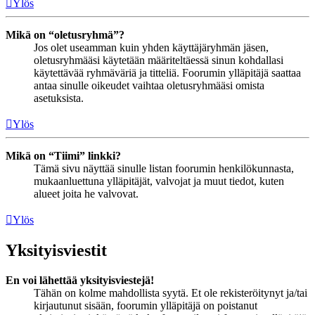
Ylös
Mikä on “oletusryhmä”?
Jos olet useamman kuin yhden käyttäjäryhmän jäsen,
oletusryhmääsi käytetään määriteltäessä sinun kohdallasi
käytettävää ryhmäväriä ja titteliä. Foorumin ylläpitäjä saattaa
antaa sinulle oikeudet vaihtaa oletusryhmääsi omista
asetuksista.
Ylös
Mikä on “Tiimi” linkki?
Tämä sivu näyttää sinulle listan foorumin henkilökunnasta,
mukaanluettuna ylläpitäjät, valvojat ja muut tiedot, kuten
alueet joita he valvovat.
Ylös
Yksityisviestit
En voi lähettää yksityisviestejä!
Tähän on kolme mahdollista syytä. Et ole rekisteröitynyt ja/tai
kirjautunut sisään, foorumin ylläpitäjä on poistanut