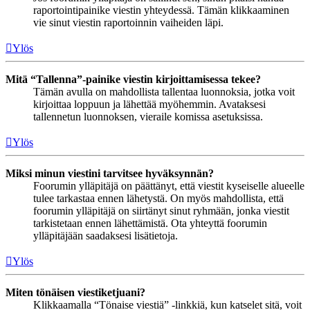
raportointipainike viestin yhteydessä. Tämän klikkaaminen
vie sinut viestin raportoinnin vaiheiden läpi.
Ylös
Mitä “Tallenna”-painike viestin kirjoittamisessa tekee?
Tämän avulla on mahdollista tallentaa luonnoksia, jotka voit
kirjoittaa loppuun ja lähettää myöhemmin. Avataksesi
tallennetun luonnoksen, vieraile komissa asetuksissa.
Ylös
Miksi minun viestini tarvitsee hyväksynnän?
Foorumin ylläpitäjä on päättänyt, että viestit kyseiselle alueelle
tulee tarkastaa ennen lähetystä. On myös mahdollista, että
foorumin ylläpitäjä on siirtänyt sinut ryhmään, jonka viestit
tarkistetaan ennen lähettämistä. Ota yhteyttä foorumin
ylläpitäjään saadaksesi lisätietoja.
Ylös
Miten tönäisen viestiketjuani?
Klikkaamalla “Tönaise viestiä” -linkkiä, kun katselet sitä, voit