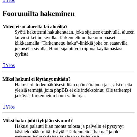
Ylös
Foorumilta hakeminen
Miten etsin alueelta tai alueilta?
Syötä hakutermi hakukenttään, joka sijaitsee etusivulla, alueen
tai viestiketjun sivulla. Tarkennettuun hakuun pääset
klikkaamalla “Tarkennettu haku”-linkkiä joka on saatavilla
jokaisella sivulla. Haun sijainti voi riippua käyttämästäsi
tyylistä.
Ylös
Miksi hakuni ei löytänyt mitään?
Hakusi oli todennäköisesti liian epämääräinen ja sisälsi useita
yleisiä termejä, joita phpBB ei ole indeksoinut. Ole tarkempi
ja käytä Tarkennetun haun valintoja.
Ylös
Miksi haku johti tyhjään sivuun!?
Hakusi palautti liian monta tulosta ja palvelin ei pystynyt
käsittelemään niitä. Käytä “Tarkennettua hakua” ja ole