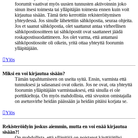
foorumit vaativat myös uusien tunnusten aktivoinnin joko
sinun itsesi toimesta tai ylläpitäjän toimesta ennen kuin voit
kirjautua sisään. Tämä tieto kerrottiin rekisteröitymisen
yhteydessä. Jos sinulle lähetettiin sähköpostia, seuraa ohjeita.
Jos et saanut sähköpostia, olet saattanut antaa virheellisen
sähköpostiosoitteen tai sähköpostit ovat saattaneet jäädä
roskapostisuodattimeen. Jos olet varma, että antamasi
sähköpostiosoite oli oikein, yritä ottaa yhteyttä foorumin
ylläpitäjään.
Ylös
Miksi en voi kirjautua sisään?
Tämän tapahtumiseen on useita syitä. Ensin, varmista että
tunnuksesi ja salasanasi ovat oikein. Jos ne ovat, ota yhteyttä
foorumin ylläpitäjään varmistaaksesi, että sinulla ei ole
porttikieltoja. On myös mahdollista, että sivuston omistajalla
on asetusvirhe heidän päässään ja heidän pitäisi korjata se.
Ylös
Rekisteröidyin joskus aiemmin, mutta en voi enää kirjautua
sisään?!
On mahdollista, että ylläpitäjä on poistanut käyttäjätilisi