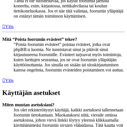
Tämä ei ole suositeltavaa, jos käytät foorumia jaetulta
koneelta, esim. kirjastossa, nettikahvilassa tai koulun
tietokoneluokassa. Jos et näe tätä valintaa, foorumin ylläpitäjä
on estänyt tämän toiminnon käyttämisen.
Ylös
Mitä “Poista foorumin evästeet” tekee?
“Poista foorumin evästeet” poistaa evästeet, jotka ovat
phpBB:n luomia. Ne tunnistavat sinut ja pitävät sinut
kirjautuneena foorumille. Evästeet tarjoavat myös toimintoja,
kuten luettujen seurantaa, jos ne ovat foorumin ylläpitäjän
käyttöönottamia. Jos sinulla on sisään tai uloskirjautumisen
kanssa ongelmia, foorumin evästeiden poistaminen voi auttaa.
Ylös
Käyttäjän asetukset
Miten muutan asetuksiani?
Jos olet rekisteröitynyt käyttäjä, kaikki asetuksesi tallennetaan
foorumin tietokantaan. Muokataksesi niitä, vieraile omissa
asetuksissa, johon vievä linkki löytyy yleensä klikkaamalla
käyttäjänimeäsi foorumin sivujen ylälaidassa. Tätä kautta voit