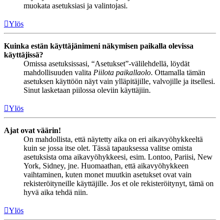
muokata asetuksiasi ja valintojasi.
Ylös
Kuinka estän käyttäjänimeni näkymisen paikalla olevissa
käyttäjissä?
Omissa asetuksissasi, “Asetukset”-välilehdellä, löydät
mahdollisuuden valita
Piilota paikallaolo
. Ottamalla tämän
asetuksen käyttöön näyt vain ylläpitäjille, valvojille ja itsellesi.
Sinut lasketaan piilossa oleviin käyttäjiin.
Ylös
Ajat ovat väärin!
On mahdollista, että näytetty aika on eri aikavyöhykkeeltä
kuin se jossa itse olet. Tässä tapauksessa valitse omista
asetuksista oma aikavyöhykkeesi, esim. Lontoo, Pariisi, New
York, Sidney, jne. Huomaathan, että aikavyöhykkeen
vaihtaminen, kuten monet muutkin asetukset ovat vain
rekisteröityneille käyttäjille. Jos et ole rekisteröitynyt, tämä on
hyvä aika tehdä niin.
Ylös