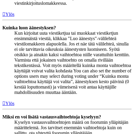
viestinkirjoituslomakkeessa.
Ylös
Kuinka luon äänestyksen?
Kun kirjoitat uuta viestiketjua tai muokkaat viestiketjun
ensimmäistä viestiä, klikkaa "Luo äänestys"-välilehteä
viestilomakkeen alapuolella. Jos et näe tätä välilehteä, sinulla
ei ole tarvittavia oikeuksia äänestysten luomiseen. Syötä
otsikko ja ainakin kaksi vaihtoehtoa niille varattuihin kenttiin.
Varmista että jokainen vaihtoehto on omalla rivillään
tekstikentässä. Voit myös määritellä kuinka monta vaihtoehtoa
käyttäjät voivat valita kohdasta You can also set the number of
options users may select during voting under “Kuinka monta
vaihtoehtoa käyttäjä voi valita”, äänestyksen kesto päivinä (0
kestää loputtomasti) ja viimeisenä voit antaa käyttäjille
mahdollisuuden muuttaa ääntään.
Ylös
Miksi en voi lisätä vastausvaihtoehtoja kyselyyn?
Kyselyn vastausvaihtoehtojen määrä on foorumin ylläpitäjän
määrittelemä. Jos tarvitset enemmän vaihtoehtoja kuin on
sallittu, ota yhteyttä foorumin ylläpitäjään.