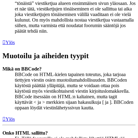
“tönäistä” viestiketjua alueen ensimmäisen sivun yläosaan. Jos
et näe tätä, viestiketjujen tönäiseminen ei ole sallittua tai aika
joka viestiketjujen tönäisemisen välillä vaaditaan ei ole vielä
kulunut. On myös mahdollista nostaa viestiketjua vastaamalla
siihen, mutta varmista että noudatat foorumin sääntöjä jos
päätät tehdä niin.
Ylös
Muotoilu ja aiheiden tyypit
Mikä on BBCode?
BBCode on HTML-kielen tapainen toteutus, joka tarjoaa
tiettyjen viestin osien muotoilumahdollisuuden. BBCoden
käytöstä päättää ylläpitäjä, mutta se voidaan ottaa pois
käytöstä myös viestikohtaisesti viestin kirjoituslomakkeella.
BBCode itsessään on HTML:n kaltainen, mutta tagit
käyttävät < ja > merkkien sijaan hakasulkuja [ ja ]. BBCoden
oppaan löydät viestinlähetyssivun kautta.
Ylös
Onko HTML sallittu?