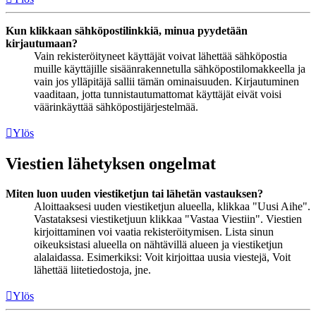
Kun klikkaan sähköpostilinkkiä, minua pyydetään
kirjautumaan?
Vain rekisteröityneet käyttäjät voivat lähettää sähköpostia
muille käyttäjille sisäänrakennetulla sähköpostilomakkeella ja
vain jos ylläpitäjä sallii tämän ominaisuuden. Kirjautuminen
vaaditaan, jotta tunnistautumattomat käyttäjät eivät voisi
väärinkäyttää sähköpostijärjestelmää.
Ylös
Viestien lähetyksen ongelmat
Miten luon uuden viestiketjun tai lähetän vastauksen?
Aloittaaksesi uuden viestiketjun alueella, klikkaa "Uusi Aihe".
Vastataksesi viestiketjuun klikkaa "Vastaa Viestiin". Viestien
kirjoittaminen voi vaatia rekisteröitymisen. Lista sinun
oikeuksistasi alueella on nähtävillä alueen ja viestiketjun
alalaidassa. Esimerkiksi: Voit kirjoittaa uusia viestejä, Voit
lähettää liitetiedostoja, jne.
Ylös