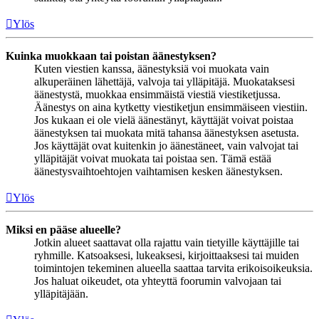
Ylös
Kuinka muokkaan tai poistan äänestyksen?
Kuten viestien kanssa, äänestyksiä voi muokata vain
alkuperäinen lähettäjä, valvoja tai ylläpitäjä. Muokataksesi
äänestystä, muokkaa ensimmäistä viestiä viestiketjussa.
Äänestys on aina kytketty viestiketjun ensimmäiseen viestiin.
Jos kukaan ei ole vielä äänestänyt, käyttäjät voivat poistaa
äänestyksen tai muokata mitä tahansa äänestyksen asetusta.
Jos käyttäjät ovat kuitenkin jo äänestäneet, vain valvojat tai
ylläpitäjät voivat muokata tai poistaa sen. Tämä estää
äänestysvaihtoehtojen vaihtamisen kesken äänestyksen.
Ylös
Miksi en pääse alueelle?
Jotkin alueet saattavat olla rajattu vain tietyille käyttäjille tai
ryhmille. Katsoaksesi, lukeaksesi, kirjoittaaksesi tai muiden
toimintojen tekeminen alueella saattaa tarvita erikoisoikeuksia.
Jos haluat oikeudet, ota yhteyttä foorumin valvojaan tai
ylläpitäjään.