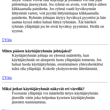
piilotettuja jäsenyyksiä. Jos ryhmä on avoin, voit liittyä siihen
klikkaamalla painiketta. Jos ryhmä vaatii hyväksynnän
liittymistä varten, voit pyytää liittymislupaa klikkaamalla
painiketta. Ryhmän johtajan täytyy hyväksyä pyyntösi ja hän
saattaa kysyä miksi haluat liittyä ryhmään. Älä häiriköi
ryhmän ylläpitäjiä jos he eivät hyväksy pyyntöäsi. Heillä on
syynsä.
Ylös
Miten pääsen käyttäjäryhmän johtajaksi?
Käyttäjäryhmän johtaja on yleensä määritelty, kun
käyttäjäryhmät on alunperin luotu ylläpitäjän toimesta. Jos
haluat luoda käyttäjäryhmän, ensimmäinen yhteyshenkilösi
tulisi olla ylläpitäjä. Kokeile yksityisviestin lähettämistä.
Ylös
Miksi jotkut käyttäjäryhmät näkyvät eri väreillä?
Foorumin ylläpitäjä voi määritellä tietyn käyttäjäryhmän
jäsenille värin joka helpottaa kyseisen käyttäjäryhmän
jäsenten tunnistamista.