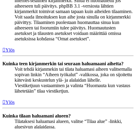
internet-selaimen kirjanmerkit. Sinua ei huomautettu jos
aiheeseen tuli päivitys. phpBB 3.1 -versiosta lähtien
kirjanmerkit toimivat samaan tapaan kuin aiheiden tilaaminen.
Voit saada ilmoituksen kun aihe josta sinulla on kirjanmerkki
päivittyy. Tilaaminen puolestaan huomauttaa sinua kun
aiheeseen tai foorumiin tulee päivitys. Huomautusten
asetukset ja tilausten asetukset voidaan määrittää omissa
asetuksissa kohdassa “Omat asetukset”.
Ylös
Kuinka teen kirjanmerkin tai seuraan haluamaani aihetta?
Voit tehdä kirjanmekin tai tilata haluamasi aiheen valitsemalla
sopivan linkin “Aiheen työkalut” -valikossa, joka on sijoitettu
kätevästi keskustelun ylä- ja alalaidan lähelle.
Viestiketjuun vastaaminen ja valinta “Huomauta kun vastaus
lähetetään” tilaa viestiketjun.
Ylös
Kuinka tilaan haluamani alueen?
Tilataksesi haluamasi alueen, valitse “Tilaa alue” -linkki,
aluesivun alalaidassa.