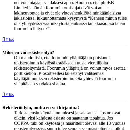
neuvonantajaan saadaksesi apua. Huomaa, että phpBB
Limited ja tämän foorumin omistajat eivät voi antaa
lakineuvontaa ja eivät ole yhteyshenkilöitä minkäänlaisissa
lakiasioissa, lukuunottamatta kysymystä “Keneen minun tulee
olla yhteydessä väärinkäytöstapauksissa tai lakiasioissa tähän
foorumiin liittyen?”.
Ylös
Miksi en voi rekisteröityä?
On mahdollista, että foorumin ylläpitäjä on poistanut
rekisteröinnin käytöstä estääkseen uusia vierailijoita
rekisteröitymästä. Foorumin ylläpitäjä on voinut myös asettaa
porttikiellon IP-osoitteellesi tai estänyt valitsemasi
käyttäjätunnuksen rekisteröinnin. Ota yhteyttä foorumin
ylläpitäjään saadaksesi apua.
Ylös
Rekisteröidyin, mutta en voi kirjautua!
Tarkista ensin käyttäjätunnuksesi ja salasanasi. Jos ne ovat
oikein, yksi kahdesta asiasta on saattanut tapahtua. Jos
COPPA-tuki on käytössä ja määrittelit olevasi alle 13-vuotias
rekisteröityessäsi, sinun tulee seurata saamiasi ohjeita. Jotkut