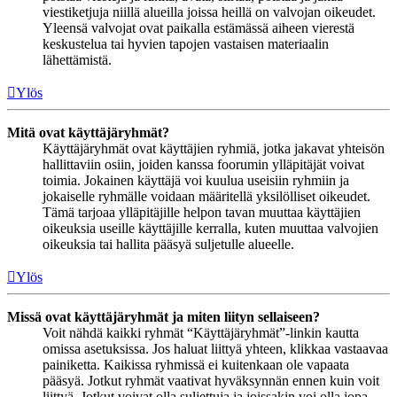
viestiketjuja niillä alueilla joissa heillä on valvojan oikeudet.
Yleensä valvojat ovat paikalla estämässä aiheen vierestä
keskustelua tai hyvien tapojen vastaisen materiaalin
lähettämistä.
Ylös
Mitä ovat käyttäjäryhmät?
Käyttäjäryhmät ovat käyttäjien ryhmiä, jotka jakavat yhteisön
hallittaviin osiin, joiden kanssa foorumin ylläpitäjät voivat
toimia. Jokainen käyttäjä voi kuulua useisiin ryhmiin ja
jokaiselle ryhmälle voidaan määritellä yksilölliset oikeudet.
Tämä tarjoaa ylläpitäjille helpon tavan muuttaa käyttäjien
oikeuksia useille käyttäjille kerralla, kuten muuttaa valvojien
oikeuksia tai hallita pääsyä suljetulle alueelle.
Ylös
Missä ovat käyttäjäryhmät ja miten liityn sellaiseen?
Voit nähdä kaikki ryhmät “Käyttäjäryhmät”-linkin kautta
omissa asetuksissa. Jos haluat liittyä yhteen, klikkaa vastaavaa
painiketta. Kaikissa ryhmissä ei kuitenkaan ole vapaata
pääsyä. Jotkut ryhmät vaativat hyväksynnän ennen kuin voit
liittyä. Jotkut voivat olla suljettuja ja joissakin voi olla jopa