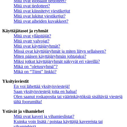
Mitä ovat globaalit tiedotteet?
Mitä ovat tiedotteet?
Mitä ovat kiinnitetyt viestiketjut
Mitä ovat lukitut viestiketjut?
Mitä ovat aiheiden kuvakkeet?
Käyttäjätasot ja ryhmät
Mitä ovat ylläpitäjät?
Mitä ovatr valvojat?
Mitä ovat käyttäjäryhmät?
Missä ovat käyttäjäryhmät ja miten liityn sellaiseen?
Miten pääsen käyttäjäryhmän johtajaksi?
Miksi jotkut käyttäjäryhmät näkyvät eri väreillä?
Mikä on “oletusryhmä”?
Mikä on “Tiimi” linkki?
Yksityisviestit
En voi lähettää yksityisviestejä!
Saan yksityisviestejä joita en halua!
Olen saanut roskapostia tai väärinkäytöksiä sisältäviä viestejä
tältä foorumilta!
Ystävät ja vihamiehet
Mitä ovat kaveri ja vihamieslistat?
Kuinka voin lisätä / poistaa käyttäjiä kavereista tai
vihamiehistä