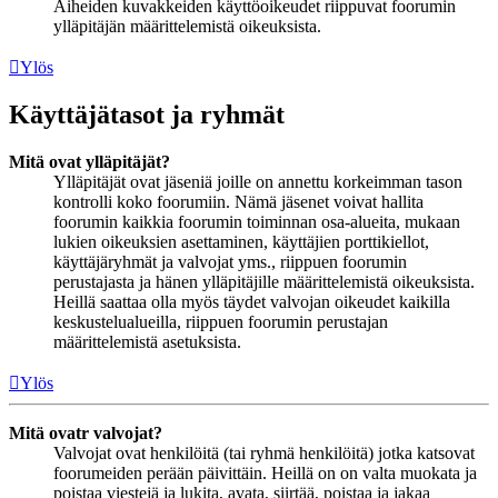
Aiheiden kuvakkeiden käyttöoikeudet riippuvat foorumin
ylläpitäjän määrittelemistä oikeuksista.
Ylös
Käyttäjätasot ja ryhmät
Mitä ovat ylläpitäjät?
Ylläpitäjät ovat jäseniä joille on annettu korkeimman tason
kontrolli koko foorumiin. Nämä jäsenet voivat hallita
foorumin kaikkia foorumin toiminnan osa-alueita, mukaan
lukien oikeuksien asettaminen, käyttäjien porttikiellot,
käyttäjäryhmät ja valvojat yms., riippuen foorumin
perustajasta ja hänen ylläpitäjille määrittelemistä oikeuksista.
Heillä saattaa olla myös täydet valvojan oikeudet kaikilla
keskustelualueilla, riippuen foorumin perustajan
määrittelemistä asetuksista.
Ylös
Mitä ovatr valvojat?
Valvojat ovat henkilöitä (tai ryhmä henkilöitä) jotka katsovat
foorumeiden perään päivittäin. Heillä on on valta muokata ja
poistaa viestejä ja lukita, avata, siirtää, poistaa ja jakaa