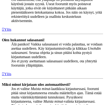
käytöstä jostain syystä. Useat foorumit myös poistavat
käyttäjiä, jotka eivät ole kirjoittaneet pitkään aikaan
pienentääkseen tietokantansa kokoa. Jos näin on käynyt, yritä
rekisteröityä uudelleen ja osallistu keskusteluun
aktiivisemmin.
Ylös
Olen hukannut salasanani!
Älä panikoi! Vaikka salasanaasi ei voida palauttaa, se voidaan
asettaa uudelleen. Käy kirjautumissivulla ja klikkaa
Unohdin
salasanani
. Seuraa ohjeita ja sinun pitäisi kohta pystyä
kirjautumaan uudelleen.
Jos et pysty asettamaan salasanaasi uudelleen, ota yhteyttä
foorumin ylläpitäjään.
Ylös
Miksi minut kirjataan ulos automaattisesti?
Jos et valitse
Muista minut
-laatikkoa kirjautuessasi, foorumi
pitää sinut kirjautuneena ennalta määritellyn ajan. Tämä estää
muita väärinkäyttämästä tunnuksiasi. Pysyäksesi
kirjautuneena, valitse
Muista minut
-valinta kirjautuessasi.