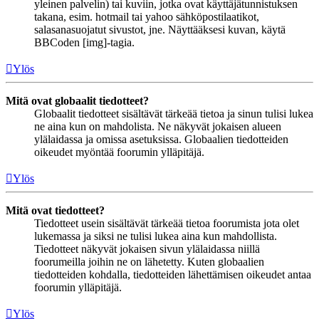
yleinen palvelin) tai kuviin, jotka ovat käyttäjätunnistuksen
takana, esim. hotmail tai yahoo sähköpostilaatikot,
salasanasuojatut sivustot, jne. Näyttääksesi kuvan, käytä
BBCoden [img]-tagia.
Ylös
Mitä ovat globaalit tiedotteet?
Globaalit tiedotteet sisältävät tärkeää tietoa ja sinun tulisi lukea
ne aina kun on mahdolista. Ne näkyvät jokaisen alueen
ylälaidassa ja omissa asetuksissa. Globaalien tiedotteiden
oikeudet myöntää foorumin ylläpitäjä.
Ylös
Mitä ovat tiedotteet?
Tiedotteet usein sisältävät tärkeää tietoa foorumista jota olet
lukemassa ja siksi ne tulisi lukea aina kun mahdollista.
Tiedotteet näkyvät jokaisen sivun ylälaidassa niillä
foorumeilla joihin ne on lähetetty. Kuten globaalien
tiedotteiden kohdalla, tiedotteiden lähettämisen oikeudet antaa
foorumin ylläpitäjä.
Ylös