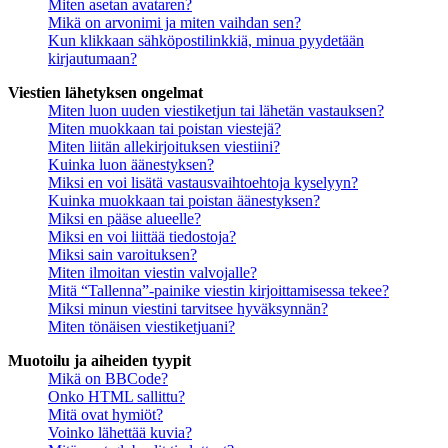
Miten asetan avataren?
Mikä on arvonimi ja miten vaihdan sen?
Kun klikkaan sähköpostilinkkiä, minua pyydetään
kirjautumaan?
Viestien lähetyksen ongelmat
Miten luon uuden viestiketjun tai lähetän vastauksen?
Miten muokkaan tai poistan viestejä?
Miten liitän allekirjoituksen viestiini?
Kuinka luon äänestyksen?
Miksi en voi lisätä vastausvaihtoehtoja kyselyyn?
Kuinka muokkaan tai poistan äänestyksen?
Miksi en pääse alueelle?
Miksi en voi liittää tiedostoja?
Miksi sain varoituksen?
Miten ilmoitan viestin valvojalle?
Mitä “Tallenna”-painike viestin kirjoittamisessa tekee?
Miksi minun viestini tarvitsee hyväksynnän?
Miten tönäisen viestiketjuani?
Muotoilu ja aiheiden tyypit
Mikä on BBCode?
Onko HTML sallittu?
Mitä ovat hymiöt?
Voinko lähettää kuvia?