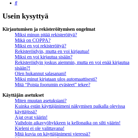
Etsi
Usein kysyttyä
Kirjautumisen ja rekisteröitymisen ongelmat
Miksi minun pitää rekisteröityä?
Mikä on COPPA?
Miksi en voi rekisteröityä?
Rekisteröidyin, mutta en voi kirjautua!
Miksi en voi kirjautua sisään?
Rekisteröidyin joskus aiemmin, mutta en voi enää kirjautua
sisään?!
Olen hukannut salasanani!
Miksi minut kirjataan ulos automaattisesti?
Mitä “Poista foorumin evästeet” tekee?
Käyttäjän asetukset
Miten muutan asetuksiani?
Kuinka estän käyttäjänimeni näkymisen paikalla olevissa
käyttäjissä?
Ajat ovat väärin!
Vaihdoin aikavyöhykkeen ja kellonaika on silti väärin!
Kieleni ei ole valittavana!
Mitä kuvia on käyttäjänimeni vieressä?