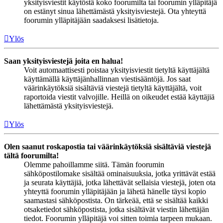
yksityisviestit käytöstä koko foorumilta tai foorumin ylläpitäjä
on estänyt sinua lähettämästä yksityisviestejä. Ota yhteyttä
foorumin ylläpitäjään saadaksesi lisätietoja.
Ylös
Saan yksityisviestejä joita en halua!
Voit automaattisesti poistaa yksityisviestit tietyltä käyttäjältä
käyttämällä käyttäjänhallinnan viestisääntöjä. Jos saat
väärinkäytöksiä sisältäviä viestejä tietyltä käyttäjältä, voit
raportoida viestit valvojille. Heillä on oikeudet estää käyttäjiä
lähettämästä yksityisviestejä.
Ylös
Olen saanut roskapostia tai väärinkäytöksiä sisältäviä viestejä
tältä foorumilta!
Olemme pahoillamme siitä. Tämän foorumin
sähköpostilomake sisältää ominaisuuksia, jotka yrittävät estää
ja seurata käyttäjiä, jotka lähettävät sellaisia viestejä, joten ota
yhteyttä foorumin ylläpitäjään ja lähetä hänelle täysi kopio
saamastasi sähköpostista. On tärkeää, että se sisältää kaikki
otsaketiedot sähköpostista, jotka sisältävät viestin lähettäjän
tiedot. Foorumin ylläpitäjä voi sitten toimia tarpeen mukaan.