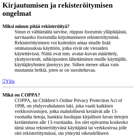
Kirjautumisen ja rekisteröitymisen
ongelmat
Miksi minun pitää rekisteröityä?
Sinun ei välttämättä tarvitse, riippuu foorumin ylläpitäjästä,
tarvitaanko foorumilla kirjoittamiseen rekisteröitymistä.
Rekisteröityminen voi kuitenkin antaa sinulle lisää
ominaisuuksia käyttöön, jotka eivät ole vieraiden
käytettävissä. Näitä ovat mm. avatar-kuvan määrittely,
yksityisviestit, sähköpostien lähettäminen muille käyttäjille,
käyttäjäryhmien jäsenyys jne. Siihen menee aikaa vain
muutamia hetkiä, joten se on suositeltavaa.
Ylös
Mikä on COPPA?
COPPA, tai Children’s Online Privacy Protection Act of
1998, on yhdysvaltalainen laki, joka vaatii kaikkien
verkkosivustojen, jotka mahdollisesti keräävät alle 13-
vuotiailta tietoja, hankkia huoltajan kirjallisen luvan tietojen
keräämiseen alle 13-vuotiaalta. Jos olet epävarma koskeeko
tämä sinua rekisteröityvänä käyttäjänä tai verkkosivua jolle
olet rekisteröitymässä, ota yhteyttä oikeudelliseen