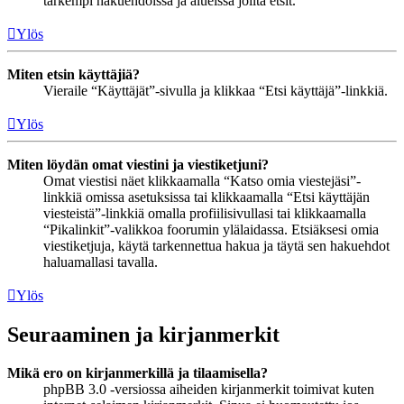
tarkempi hakuehdoissa ja alueissa joilta etsit.
Ylös
Miten etsin käyttäjiä?
Vieraile “Käyttäjät”-sivulla ja klikkaa “Etsi käyttäjä”-linkkiä.
Ylös
Miten löydän omat viestini ja viestiketjuni?
Omat viestisi näet klikkaamalla “Katso omia viestejäsi”-
linkkiä omissa asetuksissa tai klikkaamalla “Etsi käyttäjän
viesteistä”-linkkiä omalla profiilisivullasi tai klikkaamalla
“Pikalinkit”-valikkoa foorumin ylälaidassa. Etsiäksesi omia
viestiketjuja, käytä tarkennettua hakua ja täytä sen hakuehdot
haluamallasi tavalla.
Ylös
Seuraaminen ja kirjanmerkit
Mikä ero on kirjanmerkillä ja tilaamisella?
phpBB 3.0 -versiossa aiheiden kirjanmerkit toimivat kuten