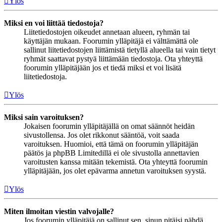
Ylös
Miksi en voi liittää tiedostoja?
Liitetiedostojen oikeudet annetaan alueen, ryhmän tai
käyttäjän mukaan. Foorumin ylläpitäjä ei välttämättä ole
sallinut liitetiedostojen liittämistä tietyllä alueella tai vain tietyt
ryhmät saattavat pystyä liittämään tiedostoja. Ota yhteyttä
foorumin ylläpitäjään jos et tiedä miksi et voi lisätä
liitetiedostoja.
Ylös
Miksi sain varoituksen?
Jokaisen foorumin ylläpitäjällä on omat säännöt heidän
sivustollensa. Jos olet rikkonut sääntöä, voit saada
varoituksen. Huomioi, että tämä on foorumin ylläpitäjän
päätös ja phpBB Limitedillä ei ole sivustolla annettavien
varoitusten kanssa mitään tekemistä. Ota yhteyttä foorumin
ylläpitäjään, jos olet epävarma annetun varoituksen syystä.
Ylös
Miten ilmoitan viestin valvojalle?
Jos foorumin ylläpitäjä on sallinut sen, sinun pitäisi nähdä