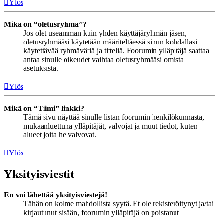
Ylös
Mikä on “oletusryhmä”?
Jos olet useamman kuin yhden käyttäjäryhmän jäsen,
oletusryhmääsi käytetään määriteltäessä sinun kohdallasi
käytettävää ryhmäväriä ja titteliä. Foorumin ylläpitäjä saattaa
antaa sinulle oikeudet vaihtaa oletusryhmääsi omista
asetuksista.
Ylös
Mikä on “Tiimi” linkki?
Tämä sivu näyttää sinulle listan foorumin henkilökunnasta,
mukaanluettuna ylläpitäjät, valvojat ja muut tiedot, kuten
alueet joita he valvovat.
Ylös
Yksityisviestit
En voi lähettää yksityisviestejä!
Tähän on kolme mahdollista syytä. Et ole rekisteröitynyt ja/tai
kirjautunut sisään, foorumin ylläpitäjä on poistanut