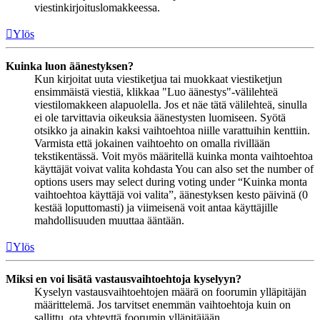
viestinkirjoituslomakkeessa.
Ylös
Kuinka luon äänestyksen?
Kun kirjoitat uuta viestiketjua tai muokkaat viestiketjun
ensimmäistä viestiä, klikkaa "Luo äänestys"-välilehteä
viestilomakkeen alapuolella. Jos et näe tätä välilehteä, sinulla
ei ole tarvittavia oikeuksia äänestysten luomiseen. Syötä
otsikko ja ainakin kaksi vaihtoehtoa niille varattuihin kenttiin.
Varmista että jokainen vaihtoehto on omalla rivillään
tekstikentässä. Voit myös määritellä kuinka monta vaihtoehtoa
käyttäjät voivat valita kohdasta You can also set the number of
options users may select during voting under “Kuinka monta
vaihtoehtoa käyttäjä voi valita”, äänestyksen kesto päivinä (0
kestää loputtomasti) ja viimeisenä voit antaa käyttäjille
mahdollisuuden muuttaa ääntään.
Ylös
Miksi en voi lisätä vastausvaihtoehtoja kyselyyn?
Kyselyn vastausvaihtoehtojen määrä on foorumin ylläpitäjän
määrittelemä. Jos tarvitset enemmän vaihtoehtoja kuin on
sallittu, ota yhteyttä foorumin ylläpitäjään.