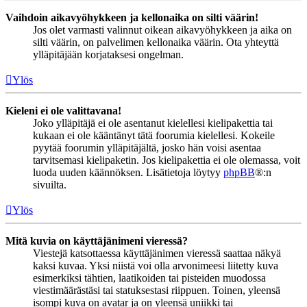
Vaihdoin aikavyöhykkeen ja kellonaika on silti väärin!
Jos olet varmasti valinnut oikean aikavyöhykkeen ja aika on
silti väärin, on palvelimen kellonaika väärin. Ota yhteyttä
ylläpitäjään korjataksesi ongelman.
Ylös
Kieleni ei ole valittavana!
Joko ylläpitäjä ei ole asentanut kielellesi kielipakettia tai
kukaan ei ole kääntänyt tätä foorumia kielellesi. Kokeile
pyytää foorumin ylläpitäjältä, josko hän voisi asentaa
tarvitsemasi kielipaketin. Jos kielipakettia ei ole olemassa, voit
luoda uuden käännöksen. Lisätietoja löytyy
phpBB
®:n
sivuilta.
Ylös
Mitä kuvia on käyttäjänimeni vieressä?
Viestejä katsottaessa käyttäjänimen vieressä saattaa näkyä
kaksi kuvaa. Yksi niistä voi olla arvonimeesi liitetty kuva
esimerkiksi tähtien, laatikoiden tai pisteiden muodossa
viestimäärästäsi tai statuksestasi riippuen. Toinen, yleensä
isompi kuva on avatar ja on yleensä uniikki tai