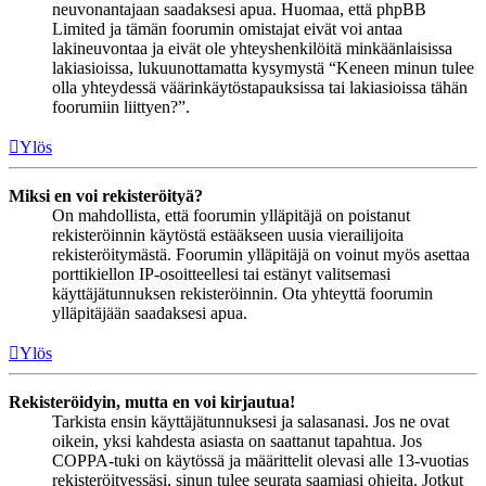
neuvonantajaan saadaksesi apua. Huomaa, että phpBB
Limited ja tämän foorumin omistajat eivät voi antaa
lakineuvontaa ja eivät ole yhteyshenkilöitä minkäänlaisissa
lakiasioissa, lukuunottamatta kysymystä “Keneen minun tulee
olla yhteydessä väärinkäytöstapauksissa tai lakiasioissa tähän
foorumiin liittyen?”.
Ylös
Miksi en voi rekisteröityä?
On mahdollista, että foorumin ylläpitäjä on poistanut
rekisteröinnin käytöstä estääkseen uusia vierailijoita
rekisteröitymästä. Foorumin ylläpitäjä on voinut myös asettaa
porttikiellon IP-osoitteellesi tai estänyt valitsemasi
käyttäjätunnuksen rekisteröinnin. Ota yhteyttä foorumin
ylläpitäjään saadaksesi apua.
Ylös
Rekisteröidyin, mutta en voi kirjautua!
Tarkista ensin käyttäjätunnuksesi ja salasanasi. Jos ne ovat
oikein, yksi kahdesta asiasta on saattanut tapahtua. Jos
COPPA-tuki on käytössä ja määrittelit olevasi alle 13-vuotias
rekisteröityessäsi, sinun tulee seurata saamiasi ohjeita. Jotkut