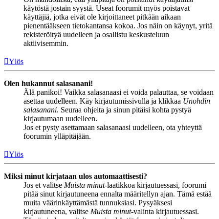
käytöstä jostain syystä. Useat foorumit myös poistavat
käyttäjiä, jotka eivät ole kirjoittaneet pitkään aikaan
pienentääkseen tietokantansa kokoa. Jos näin on käynyt, yritä
rekisteröityä uudelleen ja osallistu keskusteluun
aktiivisemmin.
Ylös
Olen hukannut salasanani!
Älä panikoi! Vaikka salasanaasi ei voida palauttaa, se voidaan
asettaa uudelleen. Käy kirjautumissivulla ja klikkaa
Unohdin
salasanani
. Seuraa ohjeita ja sinun pitäisi kohta pystyä
kirjautumaan uudelleen.
Jos et pysty asettamaan salasanaasi uudelleen, ota yhteyttä
foorumin ylläpitäjään.
Ylös
Miksi minut kirjataan ulos automaattisesti?
Jos et valitse
Muista minut
-laatikkoa kirjautuessasi, foorumi
pitää sinut kirjautuneena ennalta määritellyn ajan. Tämä estää
muita väärinkäyttämästä tunnuksiasi. Pysyäksesi
kirjautuneena, valitse
Muista minut
-valinta kirjautuessasi.