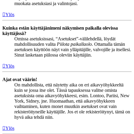
muokata asetuksiasi ja valintojasi.
Ylös
Kuinka estän käyttäjänimeni näkymisen paikalla olevissa
käyttäjissä?
Omissa asetuksissasi, “Asetukset”-välilehdellä, löydät
mahdollisuuden valita
Piilota paikallaolo
. Ottamalla tämän
asetuksen käyttöön näyt vain ylläpitäjille, valvojille ja itsellesi.
Sinut lasketaan piilossa oleviin käyttäjiin.
Ylös
Ajat ovat väärin!
On mahdollista, että näytetty aika on eri aikavyöhykkeeltä
kuin se jossa itse olet. Tässä tapauksessa valitse omista
asetuksista oma aikavyöhykkeesi, esim. Lontoo, Pariisi, New
York, Sidney, jne. Huomaathan, että aikavyöhykkeen
vaihtaminen, kuten monet muutkin asetukset ovat vain
rekisteröityneille käyttäjille. Jos et ole rekisteröitynyt, tämä on
hyvä aika tehdä niin.
Ylös