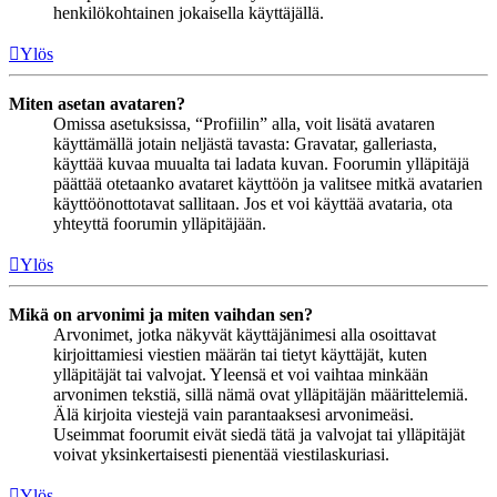
henkilökohtainen jokaisella käyttäjällä.
Ylös
Miten asetan avataren?
Omissa asetuksissa, “Profiilin” alla, voit lisätä avataren
käyttämällä jotain neljästä tavasta: Gravatar, galleriasta,
käyttää kuvaa muualta tai ladata kuvan. Foorumin ylläpitäjä
päättää otetaanko avataret käyttöön ja valitsee mitkä avatarien
käyttöönottotavat sallitaan. Jos et voi käyttää avataria, ota
yhteyttä foorumin ylläpitäjään.
Ylös
Mikä on arvonimi ja miten vaihdan sen?
Arvonimet, jotka näkyvät käyttäjänimesi alla osoittavat
kirjoittamiesi viestien määrän tai tietyt käyttäjät, kuten
ylläpitäjät tai valvojat. Yleensä et voi vaihtaa minkään
arvonimen tekstiä, sillä nämä ovat ylläpitäjän määrittelemiä.
Älä kirjoita viestejä vain parantaaksesi arvonimeäsi.
Useimmat foorumit eivät siedä tätä ja valvojat tai ylläpitäjät
voivat yksinkertaisesti pienentää viestilaskuriasi.
Ylös