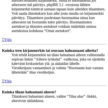
internet-selaimen kirjanmerkit. Sinua ei huomautettu jos
aiheeseen tuli päivitys. phpBB 3.1 -versiosta lähtien
kirjanmerkit toimivat samaan tapaan kuin aiheiden tilaaminen.
Voit saada ilmoituksen kun aihe josta sinulla on kirjanmerkki
päivittyy. Tilaaminen puolestaan huomauttaa sinua kun
aiheeseen tai foorumiin tulee päivitys. Huomautusten
asetukset ja tilausten asetukset voidaan määrittää omissa
asetuksissa kohdassa “Omat asetukset”.
Ylös
Kuinka teen kirjanmerkin tai seuraan haluamaani aihetta?
Voit tehdä kirjanmekin tai tilata haluamasi aiheen valitsemalla
sopivan linkin “Aiheen työkalut” -valikossa, joka on sijoitettu
kätevästi keskustelun ylä- ja alalaidan lähelle.
Viestiketjuun vastaaminen ja valinta “Huomauta kun vastaus
lähetetään” tilaa viestiketjun.
Ylös
Kuinka tilaan haluamani alueen?
Tilataksesi haluamasi alueen, valitse “Tilaa alue” -linkki,
aluesivun alalaidassa.