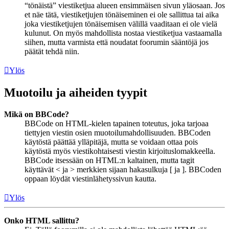
“tönäistä” viestiketjua alueen ensimmäisen sivun yläosaan. Jos
et näe tätä, viestiketjujen tönäiseminen ei ole sallittua tai aika
joka viestiketjujen tönäisemisen välillä vaaditaan ei ole vielä
kulunut. On myös mahdollista nostaa viestiketjua vastaamalla
siihen, mutta varmista että noudatat foorumin sääntöjä jos
päätät tehdä niin.
Ylös
Muotoilu ja aiheiden tyypit
Mikä on BBCode?
BBCode on HTML-kielen tapainen toteutus, joka tarjoaa
tiettyjen viestin osien muotoilumahdollisuuden. BBCoden
käytöstä päättää ylläpitäjä, mutta se voidaan ottaa pois
käytöstä myös viestikohtaisesti viestin kirjoituslomakkeella.
BBCode itsessään on HTML:n kaltainen, mutta tagit
käyttävät < ja > merkkien sijaan hakasulkuja [ ja ]. BBCoden
oppaan löydät viestinlähetyssivun kautta.
Ylös
Onko HTML sallittu?