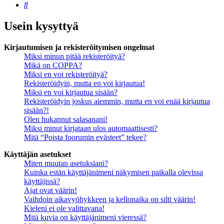
Etsi
Usein kysyttyä
Kirjautumisen ja rekisteröitymisen ongelmat
Miksi minun pitää rekisteröityä?
Mikä on COPPA?
Miksi en voi rekisteröityä?
Rekisteröidyin, mutta en voi kirjautua!
Miksi en voi kirjautua sisään?
Rekisteröidyin joskus aiemmin, mutta en voi enää kirjautua
sisään?!
Olen hukannut salasanani!
Miksi minut kirjataan ulos automaattisesti?
Mitä “Poista foorumin evästeet” tekee?
Käyttäjän asetukset
Miten muutan asetuksiani?
Kuinka estän käyttäjänimeni näkymisen paikalla olevissa
käyttäjissä?
Ajat ovat väärin!
Vaihdoin aikavyöhykkeen ja kellonaika on silti väärin!
Kieleni ei ole valittavana!
Mitä kuvia on käyttäjänimeni vieressä?