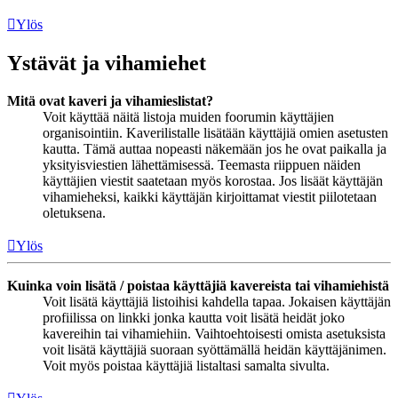
Ylös
Ystävät ja vihamiehet
Mitä ovat kaveri ja vihamieslistat?
Voit käyttää näitä listoja muiden foorumin käyttäjien
organisointiin. Kaverilistalle lisätään käyttäjiä omien asetusten
kautta. Tämä auttaa nopeasti näkemään jos he ovat paikalla ja
yksityisviestien lähettämisessä. Teemasta riippuen näiden
käyttäjien viestit saatetaan myös korostaa. Jos lisäät käyttäjän
vihamieheksi, kaikki käyttäjän kirjoittamat viestit piilotetaan
oletuksena.
Ylös
Kuinka voin lisätä / poistaa käyttäjiä kavereista tai vihamiehistä
Voit lisätä käyttäjiä listoihisi kahdella tapaa. Jokaisen käyttäjän
profiilissa on linkki jonka kautta voit lisätä heidät joko
kavereihin tai vihamiehiin. Vaihtoehtoisesti omista asetuksista
voit lisätä käyttäjiä suoraan syöttämällä heidän käyttäjänimen.
Voit myös poistaa käyttäjiä listaltasi samalta sivulta.