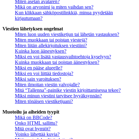
Miten asetan avataren?
Mikä on arvonimi ja miten vaihdan sen?
Kun klikkaan sähköpostilinkkiä, minua pyydetään
kirjautumaan?
Viestien lähetyksen ongelmat
Miten luon uuden viestiketjun tai lähetän vastauksen?
Miten muokkaan tai poistan viestejä?
Miten liitän allekirjoituksen viestiini?
Kuinka luon äänestyksen?
Miksi en voi lisätä vastausvaihtoehtoja kyselyyn?
Kuinka muokkaan tai poistan äänestyksen?
Miksi en pääse alueelle?
Miksi en voi liittää tiedostoja?
Miksi sain varoituksen?
Miten ilmoitan viestin valvojalle?
Mitä “Tallenna”-painike viestin kirjoittamisessa tekee?
Miksi minun viestini tarvitsee hyväksynnän?
Miten tönäisen viestiketjuani?
Muotoilu ja aiheiden tyypit
Mikä on BBCode?
Onko HTML sallittu?
Mitä ovat hymiöt?
Voinko lähettää kuvia?