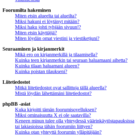
Foorumilta hakeminen
Miten etsin alueelta tai alueilta?
Miksi hakuni ei löytänyt mitään?
Miksi haku johti tyhjään sivuun!?
Miten etsin käyttäjiä?
Miten löydän omat viestini ja viestiketjuni?
Seuraaminen ja kirjanmerkit
Mikä ero on kirjanmerkillä ja tilaamisella?
Kuinka teen kirjanmerkin tai seuraan haluamaani aihetta?
Kuinka tilaan haluamani alueen?
Kuinka poistan tilaukseni?
Liitetiedostot
Mitkä liitetiedostot ovat sallittuja tällä alueella?
Mistä löydän lähettämäni liitetiedostot?
phpBB -asiat
Kuka kirjoitti tämän foorumisovelluksen?
Miksi ominaisuutta X ei ole saatavilla?
Keneen minun tulee olla yhteydessä väärinkäytöstapauksissa
tai lakiasioissa tähän foorumiin liittyen?
Kuinka otan yhteyttä foorumin ylläpitäjään?