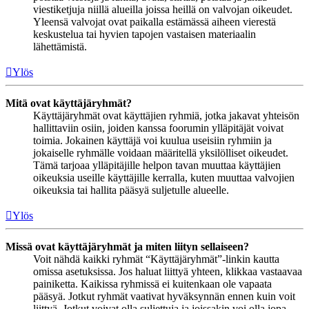
viestiketjuja niillä alueilla joissa heillä on valvojan oikeudet.
Yleensä valvojat ovat paikalla estämässä aiheen vierestä
keskustelua tai hyvien tapojen vastaisen materiaalin
lähettämistä.
Ylös
Mitä ovat käyttäjäryhmät?
Käyttäjäryhmät ovat käyttäjien ryhmiä, jotka jakavat yhteisön
hallittaviin osiin, joiden kanssa foorumin ylläpitäjät voivat
toimia. Jokainen käyttäjä voi kuulua useisiin ryhmiin ja
jokaiselle ryhmälle voidaan määritellä yksilölliset oikeudet.
Tämä tarjoaa ylläpitäjille helpon tavan muuttaa käyttäjien
oikeuksia useille käyttäjille kerralla, kuten muuttaa valvojien
oikeuksia tai hallita pääsyä suljetulle alueelle.
Ylös
Missä ovat käyttäjäryhmät ja miten liityn sellaiseen?
Voit nähdä kaikki ryhmät “Käyttäjäryhmät”-linkin kautta
omissa asetuksissa. Jos haluat liittyä yhteen, klikkaa vastaavaa
painiketta. Kaikissa ryhmissä ei kuitenkaan ole vapaata
pääsyä. Jotkut ryhmät vaativat hyväksynnän ennen kuin voit
liittyä. Jotkut voivat olla suljettuja ja joissakin voi olla jopa