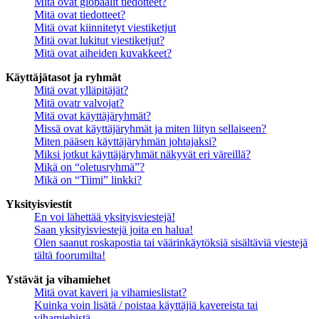
Mitä ovat globaalit tiedotteet?
Mitä ovat tiedotteet?
Mitä ovat kiinnitetyt viestiketjut
Mitä ovat lukitut viestiketjut?
Mitä ovat aiheiden kuvakkeet?
Käyttäjätasot ja ryhmät
Mitä ovat ylläpitäjät?
Mitä ovatr valvojat?
Mitä ovat käyttäjäryhmät?
Missä ovat käyttäjäryhmät ja miten liityn sellaiseen?
Miten pääsen käyttäjäryhmän johtajaksi?
Miksi jotkut käyttäjäryhmät näkyvät eri väreillä?
Mikä on “oletusryhmä”?
Mikä on “Tiimi” linkki?
Yksityisviestit
En voi lähettää yksityisviestejä!
Saan yksityisviestejä joita en halua!
Olen saanut roskapostia tai väärinkäytöksiä sisältäviä viestejä
tältä foorumilta!
Ystävät ja vihamiehet
Mitä ovat kaveri ja vihamieslistat?
Kuinka voin lisätä / poistaa käyttäjiä kavereista tai
vihamiehistä