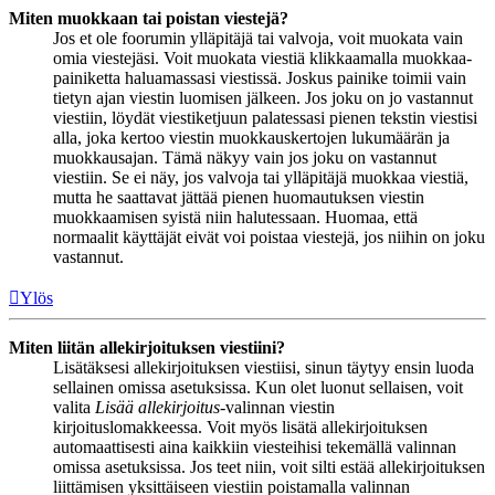
Miten muokkaan tai poistan viestejä?
Jos et ole foorumin ylläpitäjä tai valvoja, voit muokata vain
omia viestejäsi. Voit muokata viestiä klikkaamalla muokkaa-
painiketta haluamassasi viestissä. Joskus painike toimii vain
tietyn ajan viestin luomisen jälkeen. Jos joku on jo vastannut
viestiin, löydät viestiketjuun palatessasi pienen tekstin viestisi
alla, joka kertoo viestin muokkauskertojen lukumäärän ja
muokkausajan. Tämä näkyy vain jos joku on vastannut
viestiin. Se ei näy, jos valvoja tai ylläpitäjä muokkaa viestiä,
mutta he saattavat jättää pienen huomautuksen viestin
muokkaamisen syistä niin halutessaan. Huomaa, että
normaalit käyttäjät eivät voi poistaa viestejä, jos niihin on joku
vastannut.
Ylös
Miten liitän allekirjoituksen viestiini?
Lisätäksesi allekirjoituksen viestiisi, sinun täytyy ensin luoda
sellainen omissa asetuksissa. Kun olet luonut sellaisen, voit
valita
Lisää allekirjoitus
-valinnan viestin
kirjoituslomakkeessa. Voit myös lisätä allekirjoituksen
automaattisesti aina kaikkiin viesteihisi tekemällä valinnan
omissa asetuksissa. Jos teet niin, voit silti estää allekirjoituksen
liittämisen yksittäiseen viestiin poistamalla valinnan