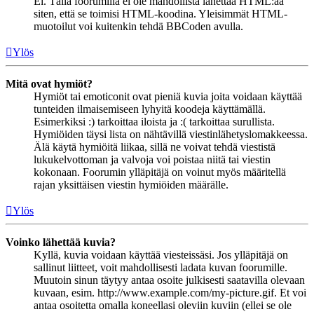
Ei. Tällä foorumilla ei ole mahdollista lähettää HTML:ää
siten, että se toimisi HTML-koodina. Yleisimmät HTML-
muotoilut voi kuitenkin tehdä BBCoden avulla.
Ylös
Mitä ovat hymiöt?
Hymiöt tai emoticonit ovat pieniä kuvia joita voidaan käyttää
tunteiden ilmaisemiseen lyhyitä koodeja käyttämällä.
Esimerkiksi :) tarkoittaa iloista ja :( tarkoittaa surullista.
Hymiöiden täysi lista on nähtävillä viestinlähetyslomakkeessa.
Älä käytä hymiöitä liikaa, sillä ne voivat tehdä viestistä
lukukelvottoman ja valvoja voi poistaa niitä tai viestin
kokonaan. Foorumin ylläpitäjä on voinut myös määritellä
rajan yksittäisen viestin hymiöiden määrälle.
Ylös
Voinko lähettää kuvia?
Kyllä, kuvia voidaan käyttää viesteissäsi. Jos ylläpitäjä on
sallinut liitteet, voit mahdollisesti ladata kuvan foorumille.
Muutoin sinun täytyy antaa osoite julkisesti saatavilla olevaan
kuvaan, esim. http://www.example.com/my-picture.gif. Et voi
antaa osoitetta omalla koneellasi oleviin kuviin (ellei se ole