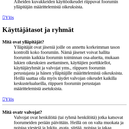
Aiheiden kuvakkeiden käyttöoikeudet riippuvat foorumin
ylläpitäjän määrittelemistä oikeuksista.
Ylös
Käyttäjätasot ja ryhmät
Mitä ovat ylläpitäjät?
Ylläpitäjät ovat jäseniä joille on annettu korkeimman tason
kontrolli koko foorumiin. Nämä jäsenet voivat hallita
foorumin kaikkia foorumin toiminnan osa-alueita, mukaan
lukien oikeuksien asettaminen, käyttäjien porttikiellot,
käyttäjäryhmät ja valvojat yms., riippuen foorumin
perustajasta ja hänen ylläpitäjille määrittelemistä oikeuksista.
Heillä saattaa olla myös täydet valvojan oikeudet kaikilla
keskustelualueilla, riippuen foorumin perustajan
määrittelemistä asetuksista.
Ylös
Mitä ovatr valvojat?
Valvojat ovat henkilöitä (tai ryhmä henkilöitä) jotka katsovat
foorumeiden perään päivittäin. Heillä on on valta muokata ja
poistaa viestejä ja lukita, avata, siirtää, poistaa ja jakaa