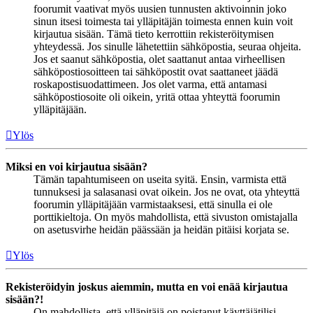
foorumit vaativat myös uusien tunnusten aktivoinnin joko
sinun itsesi toimesta tai ylläpitäjän toimesta ennen kuin voit
kirjautua sisään. Tämä tieto kerrottiin rekisteröitymisen
yhteydessä. Jos sinulle lähetettiin sähköpostia, seuraa ohjeita.
Jos et saanut sähköpostia, olet saattanut antaa virheellisen
sähköpostiosoitteen tai sähköpostit ovat saattaneet jäädä
roskapostisuodattimeen. Jos olet varma, että antamasi
sähköpostiosoite oli oikein, yritä ottaa yhteyttä foorumin
ylläpitäjään.
Ylös
Miksi en voi kirjautua sisään?
Tämän tapahtumiseen on useita syitä. Ensin, varmista että
tunnuksesi ja salasanasi ovat oikein. Jos ne ovat, ota yhteyttä
foorumin ylläpitäjään varmistaaksesi, että sinulla ei ole
porttikieltoja. On myös mahdollista, että sivuston omistajalla
on asetusvirhe heidän päässään ja heidän pitäisi korjata se.
Ylös
Rekisteröidyin joskus aiemmin, mutta en voi enää kirjautua
sisään?!
On mahdollista, että ylläpitäjä on poistanut käyttäjätilisi