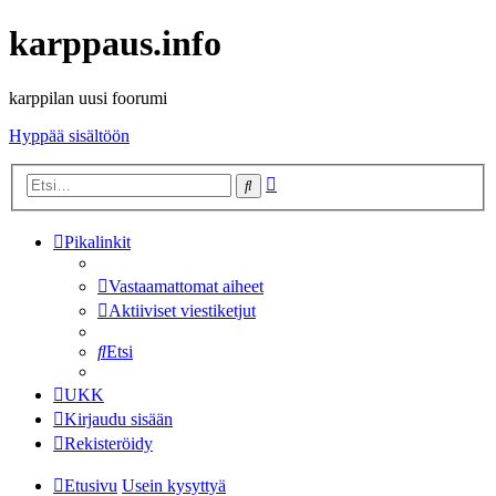
karppaus.info
karppilan uusi foorumi
Hyppää sisältöön
Tarkennettu
Etsi
haku
Pikalinkit
Vastaamattomat aiheet
Aktiiviset viestiketjut
Etsi
UKK
Kirjaudu sisään
Rekisteröidy
Etusivu
Usein kysyttyä