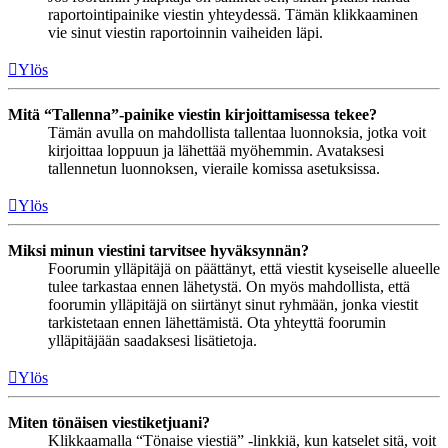
raportointipainike viestin yhteydessä. Tämän klikkaaminen
vie sinut viestin raportoinnin vaiheiden läpi.
Ylös
Mitä “Tallenna”-painike viestin kirjoittamisessa tekee?
Tämän avulla on mahdollista tallentaa luonnoksia, jotka voit
kirjoittaa loppuun ja lähettää myöhemmin. Avataksesi
tallennetun luonnoksen, vieraile komissa asetuksissa.
Ylös
Miksi minun viestini tarvitsee hyväksynnän?
Foorumin ylläpitäjä on päättänyt, että viestit kyseiselle alueelle
tulee tarkastaa ennen lähetystä. On myös mahdollista, että
foorumin ylläpitäjä on siirtänyt sinut ryhmään, jonka viestit
tarkistetaan ennen lähettämistä. Ota yhteyttä foorumin
ylläpitäjään saadaksesi lisätietoja.
Ylös
Miten tönäisen viestiketjuani?
Klikkaamalla “Tönaise viestiä” -linkkiä, kun katselet sitä, voit