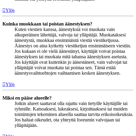
Ylös
Kuinka muokkaan tai poistan äänestyksen?
Kuten viestien kanssa, äänestyksiä voi muokata vain
alkuperäinen lähettäjä, valvoja tai ylläpitäjä. Muokataksesi
äänestystä, muokkaa ensimmäistä viestiä viestiketjussa.
Äänestys on aina kytketty viestiketjun ensimmäiseen viestiin.
Jos kukaan ei ole vielä äänestänyt, käyttäjät voivat poistaa
äänestyksen tai muokata mitä tahansa äänestyksen asetusta.
Jos käyttäjät ovat kuitenkin jo äänestäneet, vain valvojat tai
ylläpitäjät voivat muokata tai poistaa sen. Tämä estää
äänestysvaihtoehtojen vaihtamisen kesken äänestyksen.
Ylös
Miksi en pääse alueelle?
Jotkin alueet saattavat olla rajattu vain tietyille käyttäjille tai
ryhmille. Katsoaksesi, lukeaksesi, kirjoittaaksesi tai muiden
toimintojen tekeminen alueella saattaa tarvita erikoisoikeuksia.
Jos haluat oikeudet, ota yhteyttä foorumin valvojaan tai
ylläpitäjään.