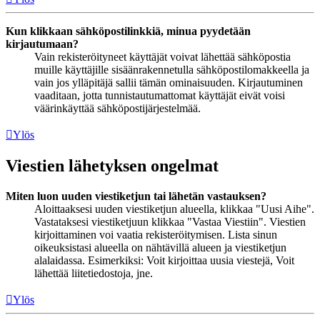
Kun klikkaan sähköpostilinkkiä, minua pyydetään
kirjautumaan?
Vain rekisteröityneet käyttäjät voivat lähettää sähköpostia
muille käyttäjille sisäänrakennetulla sähköpostilomakkeella ja
vain jos ylläpitäjä sallii tämän ominaisuuden. Kirjautuminen
vaaditaan, jotta tunnistautumattomat käyttäjät eivät voisi
väärinkäyttää sähköpostijärjestelmää.
Ylös
Viestien lähetyksen ongelmat
Miten luon uuden viestiketjun tai lähetän vastauksen?
Aloittaaksesi uuden viestiketjun alueella, klikkaa "Uusi Aihe".
Vastataksesi viestiketjuun klikkaa "Vastaa Viestiin". Viestien
kirjoittaminen voi vaatia rekisteröitymisen. Lista sinun
oikeuksistasi alueella on nähtävillä alueen ja viestiketjun
alalaidassa. Esimerkiksi: Voit kirjoittaa uusia viestejä, Voit
lähettää liitetiedostoja, jne.
Ylös