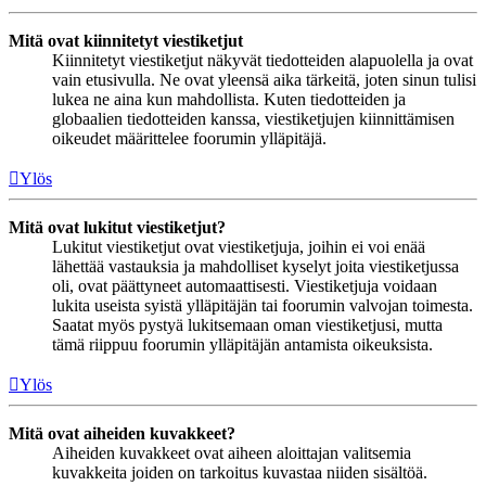
Mitä ovat kiinnitetyt viestiketjut
Kiinnitetyt viestiketjut näkyvät tiedotteiden alapuolella ja ovat
vain etusivulla. Ne ovat yleensä aika tärkeitä, joten sinun tulisi
lukea ne aina kun mahdollista. Kuten tiedotteiden ja
globaalien tiedotteiden kanssa, viestiketjujen kiinnittämisen
oikeudet määrittelee foorumin ylläpitäjä.
Ylös
Mitä ovat lukitut viestiketjut?
Lukitut viestiketjut ovat viestiketjuja, joihin ei voi enää
lähettää vastauksia ja mahdolliset kyselyt joita viestiketjussa
oli, ovat päättyneet automaattisesti. Viestiketjuja voidaan
lukita useista syistä ylläpitäjän tai foorumin valvojan toimesta.
Saatat myös pystyä lukitsemaan oman viestiketjusi, mutta
tämä riippuu foorumin ylläpitäjän antamista oikeuksista.
Ylös
Mitä ovat aiheiden kuvakkeet?
Aiheiden kuvakkeet ovat aiheen aloittajan valitsemia
kuvakkeita joiden on tarkoitus kuvastaa niiden sisältöä.