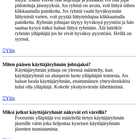
piilotettuja jäsenyyksiä. Jos ryhmä on avoin, voit liittyä siihen
klikkaamalla painiketta. Jos ryhmä vaatii hyväksynnän
liittymistä varten, voit pyytää liittymislupaa klikkaamalla
painiketta. Ryhmän johtajan täytyy hyväksyä pyyntösi ja hän
saattaa kysyä miksi haluat liittyä ryhmään. Älä häiriköi
ryhmän ylläpitäjiä jos he eivät hyväksy pyyntöäsi. Heillä on
syynsä.
Ylös
Miten pääsen käyttäjäryhmän johtajaksi?
Käyttäjäryhmän johtaja on yleensä määritelty, kun
käyttäjäryhmät on alunperin luotu ylläpitäjän toimesta. Jos
haluat luoda käyttäjäryhmän, ensimmäinen yhteyshenkilösi
tulisi olla ylläpitäjä. Kokeile yksityisviestin lähettämistä.
Ylös
Miksi jotkut käyttäjäryhmät näkyvät eri väreillä?
Foorumin ylläpitäjä voi määritellä tietyn käyttäjäryhmän
jäsenille värin joka helpottaa kyseisen käyttäjäryhmän
jäsenten tunnistamista.