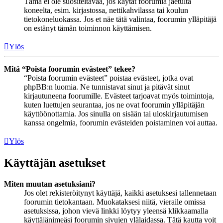
Tämä ei ole suositeltavaa, jos käytät foorumia jaetulta
koneelta, esim. kirjastossa, nettikahvilassa tai koulun
tietokoneluokassa. Jos et näe tätä valintaa, foorumin ylläpitäjä
on estänyt tämän toiminnon käyttämisen.
Ylös
Mitä “Poista foorumin evästeet” tekee?
“Poista foorumin evästeet” poistaa evästeet, jotka ovat
phpBB:n luomia. Ne tunnistavat sinut ja pitävät sinut
kirjautuneena foorumille. Evästeet tarjoavat myös toimintoja,
kuten luettujen seurantaa, jos ne ovat foorumin ylläpitäjän
käyttöönottamia. Jos sinulla on sisään tai uloskirjautumisen
kanssa ongelmia, foorumin evästeiden poistaminen voi auttaa.
Ylös
Käyttäjän asetukset
Miten muutan asetuksiani?
Jos olet rekisteröitynyt käyttäjä, kaikki asetuksesi tallennetaan
foorumin tietokantaan. Muokataksesi niitä, vieraile omissa
asetuksissa, johon vievä linkki löytyy yleensä klikkaamalla
käyttäjänimeäsi foorumin sivujen ylälaidassa. Tätä kautta voit