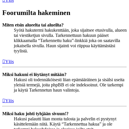
Ylös
Foorumilta hakeminen
Miten etsin alueelta tai alueilta?
Syötä hakutermi hakukenttään, joka sijaitsee etusivulla, alueen
tai viestiketjun sivulla. Tarkennettuun hakuun pääset
klikkaamalla “Tarkennettu haku”-linkkiä joka on saatavilla
jokaisella sivulla. Haun sijainti voi riippua käyttämästäsi
tyylistä.
Ylös
Miksi hakuni ei löytänyt mitään?
Hakusi oli todennäköisesti liian epämääräinen ja sisälsi useita
yleisiä termejä, joita phpBB ei ole indeksoinut. Ole tarkempi
ja käytä Tarkennetun haun valintoja.
Ylös
Miksi haku johti tyhjään sivuun!?
Hakusi palautti liian monta tulosta ja palvelin ei pystynyt
käsittelemään niitä. Käytä “Tarkennettua hakua” ja ole