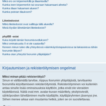
Mikä ero on kirjanmerkillä ja tilaamisella?
Kuinka teen kirjanmerkin tai seuraan haluamaani aihetta?
Kuinka tilaan haluamani alueen?
Kuinka poistan tilaukseni?
Liitetiedostot
Mitkä liitetiedostot ovat sallittuja tällä alueella?
Mistä löydän lähettämäni liitetiedostot?
phpBB -asiat
Kuka kirjoitti tämän foorumisovelluksen?
Miksi ominaisuutta X ei ole saatavilla?
Keneen minun tulee olla yhteydessä väärinkäytöstapauksissa tai lakiasioissa tähän
foorumiin liittyen?
Kuinka otan yhteyttä foorumin ylläpitäjään?
Kirjautumisen ja rekisteröitymisen ongelmat
Miksi minun pitää rekisteröityä?
Sinun ei välttämättä tarvitse, riippuu foorumin ylläpitäjästä, tarvitaanko
foorumilla kirjoittamiseen rekisteröitymistä. Rekisteröityminen voi kuitenkin
antaa sinulle lisää ominaisuuksia käyttöön, jotka eivät ole vieraiden
käytettävissä. Näitä ovat mm. avatar-kuvan määrittely, yksityisviestit,
sähköpostien lähettäminen muille käyttäjille, käyttäjäryhmien jäsenyys jne.
Siihen menee aikaa vain muutamia hetkiä, joten se on suositeltavaa.