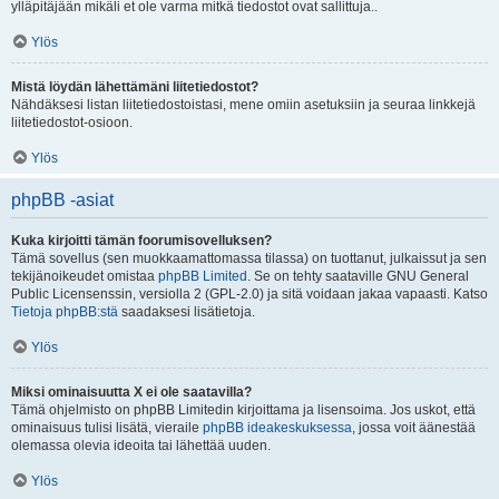
ylläpitäjään mikäli et ole varma mitkä tiedostot ovat sallittuja..
Ylös
Mistä löydän lähettämäni liitetiedostot?
Nähdäksesi listan liitetiedostoistasi, mene omiin asetuksiin ja seuraa linkkejä
liitetiedostot-osioon.
Ylös
phpBB -asiat
Kuka kirjoitti tämän foorumisovelluksen?
Tämä sovellus (sen muokkaamattomassa tilassa) on tuottanut, julkaissut ja sen
tekijänoikeudet omistaa
phpBB Limited
. Se on tehty saataville GNU General
Public Licensenssin, versiolla 2 (GPL-2.0) ja sitä voidaan jakaa vapaasti. Katso
Tietoja phpBB:stä
saadaksesi lisätietoja.
Ylös
Miksi ominaisuutta X ei ole saatavilla?
Tämä ohjelmisto on phpBB Limitedin kirjoittama ja lisensoima. Jos uskot, että
ominaisuus tulisi lisätä, vieraile
phpBB ideakeskuksessa
, jossa voit äänestää
olemassa olevia ideoita tai lähettää uuden.
Ylös