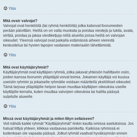
Ylös
Mitä ovatr valvojat?
Valvojat ovat henkilöitä (tai ryhmä henkilöitä) jotka katsovat foorumeiden
perään päivittäin. Heillä on on valta muokata ja poistaa viestejä ja lukita, avata,
siirtää, poistaa ja jakaa viestiketjuja niillä alueilla joissa heillä on valvojan
oikeudet. Yleensä valvojat ovat paikalla estämässä aiheen vierestä
keskustelua tai hyvien tapojen vastaisen materiaalin lähettämistä.
Ylös
Mitä ovat käyttäjäryhmät?
Käyttäjäryhmät ovat käyttäjien ryhmiä, jotka jakavat yhteisön hallittaviin osiin,
joiden kanssa foorumin ylläpitäjät voivat toimia. Jokainen käyttäjä voi kuulua
useisiin ryhmiin ja jokaiselle ryhmälle voidaan määritellä yksilölliset oikeudet.
Tämä tarjoaa ylläpitäjille helpon tavan muuttaa käyttäjien oikeuksia useille
käyttäjille kerralla, kuten muuttaa valvojien oikeuksia tai hallita pääsyä
suljetulle alueelle.
Ylös
Missä ovat käyttäjäryhmät ja miten liityn sellaiseen?
Voit nähdä kaikki ryhmät “Käyttäjäryhmät”-linkin kautta omissa asetuksissa. Jos
haluat liittyä yhteen, klikkaa vastaavaa painiketta. Kaikissa ryhmissä ei
kuitenkaan ole vapaata pääsyä. Jotkut ryhmät vaativat hyväksynnän ennen