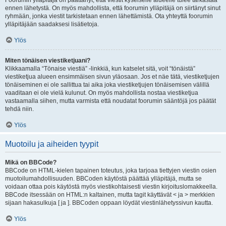
Foorumin ylläpitäjä on päättänyt, että viestit kyseiselle alueelle tulee tarkastaa
ennen lähetystä. On myös mahdollista, että foorumin ylläpitäjä on siirtänyt sinut
ryhmään, jonka viestit tarkistetaan ennen lähettämistä. Ota yhteyttä foorumin
ylläpitäjään saadaksesi lisätietoja.
Ylös
Miten tönäisen viestiketjuani?
Klikkaamalla “Tönaise viestiä” -linkkiä, kun katselet sitä, voit “tönäistä”
viestiketjua alueen ensimmäisen sivun yläosaan. Jos et näe tätä, viestiketjujen
tönäiseminen ei ole sallittua tai aika joka viestiketjujen tönäisemisen välillä
vaaditaan ei ole vielä kulunut. On myös mahdollista nostaa viestiketjua
vastaamalla siihen, mutta varmista että noudatat foorumin sääntöjä jos päätät
tehdä niin.
Ylös
Muotoilu ja aiheiden tyypit
Mikä on BBCode?
BBCode on HTML-kielen tapainen toteutus, joka tarjoaa tiettyjen viestin osien
muotoilumahdollisuuden. BBCoden käytöstä päättää ylläpitäjä, mutta se
voidaan ottaa pois käytöstä myös viestikohtaisesti viestin kirjoituslomakkeella.
BBCode itsessään on HTML:n kaltainen, mutta tagit käyttävät < ja > merkkien
sijaan hakasulkuja [ ja ]. BBCoden oppaan löydät viestinlähetyssivun kautta.
Ylös