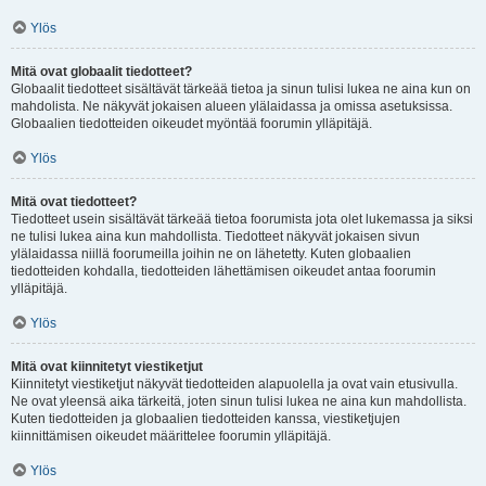
Ylös
Mitä ovat globaalit tiedotteet?
Globaalit tiedotteet sisältävät tärkeää tietoa ja sinun tulisi lukea ne aina kun on
mahdolista. Ne näkyvät jokaisen alueen ylälaidassa ja omissa asetuksissa.
Globaalien tiedotteiden oikeudet myöntää foorumin ylläpitäjä.
Ylös
Mitä ovat tiedotteet?
Tiedotteet usein sisältävät tärkeää tietoa foorumista jota olet lukemassa ja siksi
ne tulisi lukea aina kun mahdollista. Tiedotteet näkyvät jokaisen sivun
ylälaidassa niillä foorumeilla joihin ne on lähetetty. Kuten globaalien
tiedotteiden kohdalla, tiedotteiden lähettämisen oikeudet antaa foorumin
ylläpitäjä.
Ylös
Mitä ovat kiinnitetyt viestiketjut
Kiinnitetyt viestiketjut näkyvät tiedotteiden alapuolella ja ovat vain etusivulla.
Ne ovat yleensä aika tärkeitä, joten sinun tulisi lukea ne aina kun mahdollista.
Kuten tiedotteiden ja globaalien tiedotteiden kanssa, viestiketjujen
kiinnittämisen oikeudet määrittelee foorumin ylläpitäjä.
Ylös