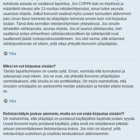
kahdesta asiasta on saattanut tapahtua. Jos COPPA-tuki on käytössä ja
määrittelit olevasi alle 13-vuotias rekisteröityessäsi, sinun tulee seurata
saamiasi ohjeita. Jotkut foorumit vaativat myös uusien tunnusten aktivoinnin
joko sinun itsesi toimesta tai ylläpitäjän toimesta ennen kuin voit kirjautua
sisään. Tämä tieto kerrottiin rekisteröitymisen yhteydessä. Jos sinulle
lähetettiin sähköpostia, seuraa ohjeita. Jos et saanut sähköpostia, olet
saattanut antaa virheellisen sähköpostiosoitteen tai sähköpostit ovat
saattaneet jäädä roskapostisuodattimeen. Jos olet varma, että antamasi
sähköpostiosoite oli oikein, yritä ottaa yhteyttä foorumin ylläpitäjään.
Ylös
Miksi en voi kirjautua sisään?
Tämän tapahtumiseen on useita syitä. Ensin, varmista että tunnuksesi ja
salasanasi ovat oikein. Jos ne ovat, ota yhteyttä foorumin ylläpitäjään
varmistaaksesi, että sinulla ei ole porttikieltoja. On myös mahdollista, että
sivuston omistajalla on asetusvirhe heidän päässään ja heidän pitäisi korjata
se.
Ylös
Rekisteröidyin joskus aiemmin, mutta en voi enää kirjautua sisään?!
On mahdollista, että ylläpitäjä on poistanut käyttäjätilisi käytöstä jostain syystä.
Useat foorumit myös poistavat käyttäjiä, jotka eivät ole kirjoittaneet pitkään
aikaan pienentääkseen tietokantansa kokoa. Jos näin on käynyt, yritä
rekisteröityä uudelleen ja osallistu keskusteluun aktiivisemmin.