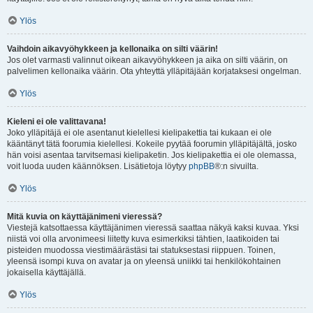
Ylös
Vaihdoin aikavyöhykkeen ja kellonaika on silti väärin!
Jos olet varmasti valinnut oikean aikavyöhykkeen ja aika on silti väärin, on
palvelimen kellonaika väärin. Ota yhteyttä ylläpitäjään korjataksesi ongelman.
Ylös
Kieleni ei ole valittavana!
Joko ylläpitäjä ei ole asentanut kielellesi kielipakettia tai kukaan ei ole
kääntänyt tätä foorumia kielellesi. Kokeile pyytää foorumin ylläpitäjältä, josko
hän voisi asentaa tarvitsemasi kielipaketin. Jos kielipakettia ei ole olemassa,
voit luoda uuden käännöksen. Lisätietoja löytyy
phpBB
®:n sivuilta.
Ylös
Mitä kuvia on käyttäjänimeni vieressä?
Viestejä katsottaessa käyttäjänimen vieressä saattaa näkyä kaksi kuvaa. Yksi
niistä voi olla arvonimeesi liitetty kuva esimerkiksi tähtien, laatikoiden tai
pisteiden muodossa viestimäärästäsi tai statuksestasi riippuen. Toinen,
yleensä isompi kuva on avatar ja on yleensä uniikki tai henkilökohtainen
jokaisella käyttäjällä.
Ylös