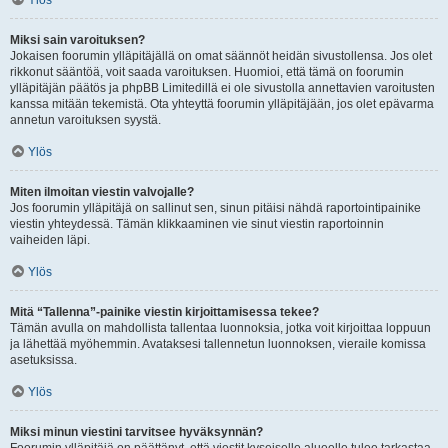
Ylös
Miksi sain varoituksen?
Jokaisen foorumin ylläpitäjällä on omat säännöt heidän sivustollensa. Jos olet
rikkonut sääntöä, voit saada varoituksen. Huomioi, että tämä on foorumin
ylläpitäjän päätös ja phpBB Limitedillä ei ole sivustolla annettavien varoitusten
kanssa mitään tekemistä. Ota yhteyttä foorumin ylläpitäjään, jos olet epävarma
annetun varoituksen syystä.
Ylös
Miten ilmoitan viestin valvojalle?
Jos foorumin ylläpitäjä on sallinut sen, sinun pitäisi nähdä raportointipainike
viestin yhteydessä. Tämän klikkaaminen vie sinut viestin raportoinnin
vaiheiden läpi.
Ylös
Mitä “Tallenna”-painike viestin kirjoittamisessa tekee?
Tämän avulla on mahdollista tallentaa luonnoksia, jotka voit kirjoittaa loppuun
ja lähettää myöhemmin. Avataksesi tallennetun luonnoksen, vieraile komissa
asetuksissa.
Ylös
Miksi minun viestini tarvitsee hyväksynnän?