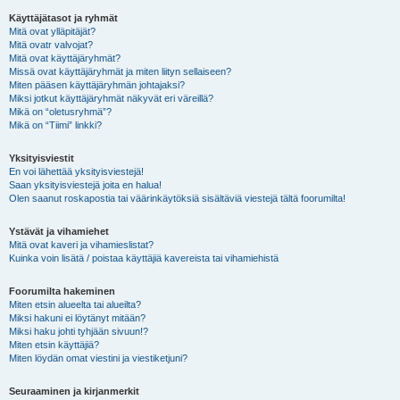
Käyttäjätasot ja ryhmät
Mitä ovat ylläpitäjät?
Mitä ovatr valvojat?
Mitä ovat käyttäjäryhmät?
Missä ovat käyttäjäryhmät ja miten liityn sellaiseen?
Miten pääsen käyttäjäryhmän johtajaksi?
Miksi jotkut käyttäjäryhmät näkyvät eri väreillä?
Mikä on “oletusryhmä”?
Mikä on “Tiimi” linkki?
Yksityisviestit
En voi lähettää yksityisviestejä!
Saan yksityisviestejä joita en halua!
Olen saanut roskapostia tai väärinkäytöksiä sisältäviä viestejä tältä foorumilta!
Ystävät ja vihamiehet
Mitä ovat kaveri ja vihamieslistat?
Kuinka voin lisätä / poistaa käyttäjiä kavereista tai vihamiehistä
Foorumilta hakeminen
Miten etsin alueelta tai alueilta?
Miksi hakuni ei löytänyt mitään?
Miksi haku johti tyhjään sivuun!?
Miten etsin käyttäjiä?
Miten löydän omat viestini ja viestiketjuni?
Seuraaminen ja kirjanmerkit