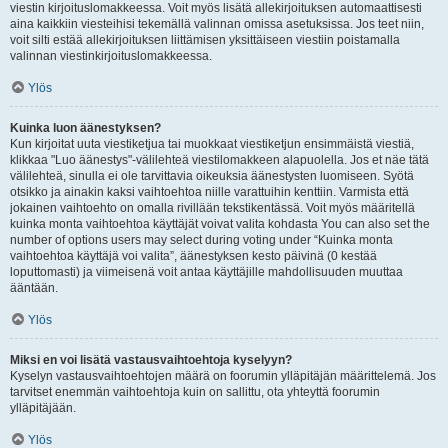
viestin kirjoituslomakkeessa. Voit myös lisätä allekirjoituksen automaattisesti
aina kaikkiin viesteihisi tekemällä valinnan omissa asetuksissa. Jos teet niin,
voit silti estää allekirjoituksen liittämisen yksittäiseen viestiin poistamalla
valinnan viestinkirjoituslomakkeessa.
Ylös
Kuinka luon äänestyksen?
Kun kirjoitat uuta viestiketjua tai muokkaat viestiketjun ensimmäistä viestiä,
klikkaa "Luo äänestys"-välilehteä viestilomakkeen alapuolella. Jos et näe tätä
välilehteä, sinulla ei ole tarvittavia oikeuksia äänestysten luomiseen. Syötä
otsikko ja ainakin kaksi vaihtoehtoa niille varattuihin kenttiin. Varmista että
jokainen vaihtoehto on omalla rivillään tekstikentässä. Voit myös määritellä
kuinka monta vaihtoehtoa käyttäjät voivat valita kohdasta You can also set the
number of options users may select during voting under “Kuinka monta
vaihtoehtoa käyttäjä voi valita”, äänestyksen kesto päivinä (0 kestää
loputtomasti) ja viimeisenä voit antaa käyttäjille mahdollisuuden muuttaa
ääntään.
Ylös
Miksi en voi lisätä vastausvaihtoehtoja kyselyyn?
Kyselyn vastausvaihtoehtojen määrä on foorumin ylläpitäjän määrittelemä. Jos
tarvitset enemmän vaihtoehtoja kuin on sallittu, ota yhteyttä foorumin
ylläpitäjään.
Ylös