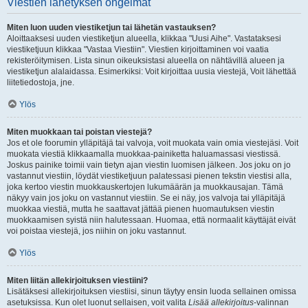
Viestien lähetyksen ongelmat
Miten luon uuden viestiketjun tai lähetän vastauksen?
Aloittaaksesi uuden viestiketjun alueella, klikkaa "Uusi Aihe". Vastataksesi
viestiketjuun klikkaa "Vastaa Viestiin". Viestien kirjoittaminen voi vaatia
rekisteröitymisen. Lista sinun oikeuksistasi alueella on nähtävillä alueen ja
viestiketjun alalaidassa. Esimerkiksi: Voit kirjoittaa uusia viestejä, Voit lähettää
liitetiedostoja, jne.
Ylös
Miten muokkaan tai poistan viestejä?
Jos et ole foorumin ylläpitäjä tai valvoja, voit muokata vain omia viestejäsi. Voit
muokata viestiä klikkaamalla muokkaa-painiketta haluamassasi viestissä.
Joskus painike toimii vain tietyn ajan viestin luomisen jälkeen. Jos joku on jo
vastannut viestiin, löydät viestiketjuun palatessasi pienen tekstin viestisi alla,
joka kertoo viestin muokkauskertojen lukumäärän ja muokkausajan. Tämä
näkyy vain jos joku on vastannut viestiin. Se ei näy, jos valvoja tai ylläpitäjä
muokkaa viestiä, mutta he saattavat jättää pienen huomautuksen viestin
muokkaamisen syistä niin halutessaan. Huomaa, että normaalit käyttäjät eivät
voi poistaa viestejä, jos niihin on joku vastannut.
Ylös
Miten liitän allekirjoituksen viestiini?
Lisätäksesi allekirjoituksen viestiisi, sinun täytyy ensin luoda sellainen omissa
asetuksissa. Kun olet luonut sellaisen, voit valita
Lisää allekirjoitus
-valinnan