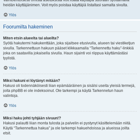
Vaihtoehtoisesti omista asetuksista voit lisätä käyttäjiä suoraan syöttämällä
heidän käyttäjänimen. Voit myös poistaa käyttäjiä listaltasi samalta sivulta.
Ylös
Foorumilta hakeminen
Miten etsin alueelta tai alueilta?
Syötä hakutermi hakukenttään, joka sijaitsee etusivulla, alueen tai viestiketjun
sivulla. Tarkennettuun hakuun pääset klikkaamalla “Tarkennettu haku”-linkkiä
joka on saatavilla jokaisella sivulla. Haun sijainti voi riippua käyttämästäsi
tyylistä.
Ylös
Miksi hakuni ei löytänyt mitään?
Hakusi oli todennäköisesti liian epämääräinen ja sisälsi useita yleisiä termejä,
joita phpBB ei ole indeksoinut. Ole tarkempi ja käytä Tarkennetun haun
valintoja.
Ylös
Miksi haku johti tyhjään sivuun!?
Hakusi palautti liian monta tulosta ja palvelin ei pystynyt käsittelemään niitä.
Käytä “Tarkennettua hakua” ja ole tarkempi hakuehdoissa ja alueissa joilta
etsit.