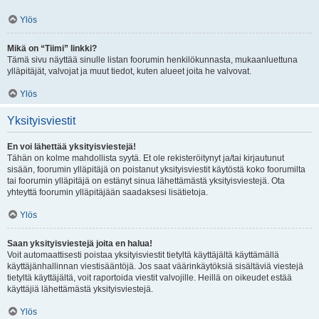
Ylös
Mikä on “Tiimi” linkki?
Tämä sivu näyttää sinulle listan foorumin henkilökunnasta, mukaanluettuna
ylläpitäjät, valvojat ja muut tiedot, kuten alueet joita he valvovat.
Ylös
Yksityisviestit
En voi lähettää yksityisviestejä!
Tähän on kolme mahdollista syytä. Et ole rekisteröitynyt ja/tai kirjautunut
sisään, foorumin ylläpitäjä on poistanut yksityisviestit käytöstä koko foorumilta
tai foorumin ylläpitäjä on estänyt sinua lähettämästä yksityisviestejä. Ota
yhteyttä foorumin ylläpitäjään saadaksesi lisätietoja.
Ylös
Saan yksityisviestejä joita en halua!
Voit automaattisesti poistaa yksityisviestit tietyltä käyttäjältä käyttämällä
käyttäjänhallinnan viestisääntöjä. Jos saat väärinkäytöksiä sisältäviä viestejä
tietyltä käyttäjältä, voit raportoida viestit valvojille. Heillä on oikeudet estää
käyttäjiä lähettämästä yksityisviestejä.
Ylös