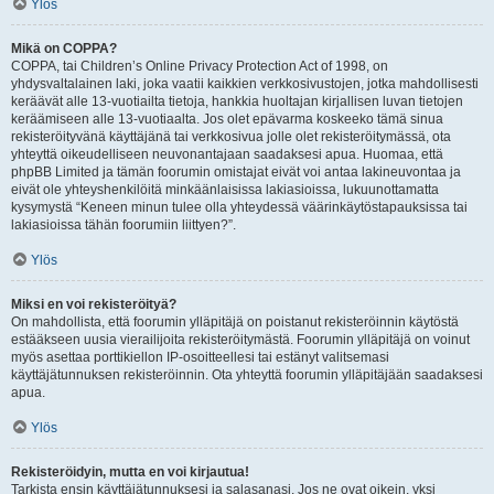
Ylös
Mikä on COPPA?
COPPA, tai Children’s Online Privacy Protection Act of 1998, on
yhdysvaltalainen laki, joka vaatii kaikkien verkkosivustojen, jotka mahdollisesti
keräävät alle 13-vuotiailta tietoja, hankkia huoltajan kirjallisen luvan tietojen
keräämiseen alle 13-vuotiaalta. Jos olet epävarma koskeeko tämä sinua
rekisteröityvänä käyttäjänä tai verkkosivua jolle olet rekisteröitymässä, ota
yhteyttä oikeudelliseen neuvonantajaan saadaksesi apua. Huomaa, että
phpBB Limited ja tämän foorumin omistajat eivät voi antaa lakineuvontaa ja
eivät ole yhteyshenkilöitä minkäänlaisissa lakiasioissa, lukuunottamatta
kysymystä “Keneen minun tulee olla yhteydessä väärinkäytöstapauksissa tai
lakiasioissa tähän foorumiin liittyen?”.
Ylös
Miksi en voi rekisteröityä?
On mahdollista, että foorumin ylläpitäjä on poistanut rekisteröinnin käytöstä
estääkseen uusia vierailijoita rekisteröitymästä. Foorumin ylläpitäjä on voinut
myös asettaa porttikiellon IP-osoitteellesi tai estänyt valitsemasi
käyttäjätunnuksen rekisteröinnin. Ota yhteyttä foorumin ylläpitäjään saadaksesi
apua.
Ylös
Rekisteröidyin, mutta en voi kirjautua!
Tarkista ensin käyttäjätunnuksesi ja salasanasi. Jos ne ovat oikein, yksi