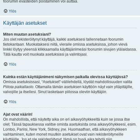
foorumin evästeiden poistaminen voi auttaa.
Ylös
Käyttäjän asetukset
Miten muutan asetuksiani?
Jos olet rekisteröitynyt käyttäjä, kaikki asetuksesi tallennetaan foorumin
tietokantaan. Muokataksesi niitä, vieraile omissa asetuksissa, johon vievä
linkki löytyy yleensä klikkaamalla käyttäjänimeäsi foorumin sivujen ylälaidassa.
Tätä kautta voit muokata asetuksiasi ja valintojasi.
Ylös
Kuinka estän käyttäjänimeni näkymisen paikalla olevissa käyttäjissä?
Omissa asetuksissasi, “Asetukset”-välilehdellä, löydät mahdollisuuden valita
Piilota paikallaolo
. Ottamalla tämän asetuksen käyttöön näyt vain ylläpitäjille,
valvojille ja itsellesi. Sinut lasketaan piilossa oleviin käyttäjiin.
Ylös
Ajat ovat väärin!
On mahdollista, että näytetty aika on eri aikavyöhykkeeltä kuin se jossa itse
olet. Tässä tapauksessa valitse omista asetuksista oma aikavyöhykkeesi, esim.
Lontoo, Pariisi, New York, Sidney, jne. Huomaathan, että aikavyöhykkeen
vaihtaminen, kuten monet muutkin asetukset ovat vain rekisteröityneille
käyttäjille. Jos et ole rekisteröitynyt, tämä on hyvä aika tehdä niin.