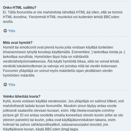
Onko HTML sallittu?
Ei. Tällä foorumilla ei ole mahdollista lähettää HTML:ää siten, että se toimisi
HTML-koodina. Yleisimmät HTML-muotoilut voi kuitenkin tehdä BBCoden
avulla.
Ylös
Mitä ovat hymiöt?
Hymiöt tai emoticonit ovat pieniä kuvia joita voidaan käyttää tunteiden
ilmaisemiseen lyhyitä koodeja käyttämällä. Esimerkiksi :) tarkoittaa iloista ja :(
tarkoittaa surullista. Hymiöiden täysi lista on nähtävillä
viestinlähetyslomakkeessa. Älä käytä hymiöitä liikaa, sillä ne voivat tehdä
viestistä lukukelvottoman ja valvoja voi poistaa niitä tai viestin kokonaan.
Foorumin ylläpitäjä on voinut myös määritellä rajan yksittäisen viestin
hymiöiden määrälle.
Ylös
Voinko lähettää kuvia?
Kyllä, kuvia voidaan käyttää viesteissäsi. Jos ylläpitäjä on sallinut liitteet, voit
mahdollisesti ladata kuvan foorumille. Muutoin sinun täytyy antaa osoite
julkisesti saatavilla olevaan kuvaan, esim. http://www.example.com/my-
picture.gif. Et voi antaa osoitetta omalla koneellasi oleviin kuviin (ellei se ole
yleinen palvelin) tai kuviin, jotka ovat käyttäjätunnistuksen takana, esim.
hotmail tai yahoo sähköpostilaatikot, salasanasuojatut sivustot, jne.
Näyttääksesi kuvan, käytä BBCoden [img]-tagia.