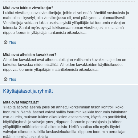
Mitä ovat lukitut viestiketjut?
Lukitut viestiketjut ovat viestiketjuja, joihin ei voi enää lähettää vastauksia ja
mahdolliset kyselyt joita viestiketjussa oli, ovat päättyneet automaattisesti.
Viestiketjuja voidaan lukita useista syistä ylläpitäjän tai foorumin valvojan
toimesta. Saatat myös pystyä lukitsemaan oman viestiketjusi, mutta tämä
riippuu foorumin ylläpitäjän antamista oikeuksista.
Ylös
Mitä ovat aiheiden kuvakkeet?
Aiheiden kuvakkeet ovat aiheen aloittajan valitsemia kuvakkeita joiden on
tarkoitus kuvastaa niiden sisältöä. Aiheiden kuvakkeiden käyttöoikeudet
riippuvat foorumin ylläpitäjän määrittelemistä oikeuksista.
Ylös
Käyttäjätasot ja ryhmät
Mitä ovat ylläpitäjät?
Ylläpitäjät ovat jäseniä joille on annettu korkeimman tason kontrolli koko
foorumiin. Nämä jäsenet voivat hallita foorumin kaikkia foorumin toiminnan
osa-alueita, mukaan lukien oikeuksien asettaminen, käyttäjien porttikiellot,
käyttäjäryhmät ja valvojat yms., riippuen foorumin perustajasta ja hänen
ylläpitäjille määrittelemistä oikeuksista. Heillä saattaa olla myös täydet
valvojan oikeudet kaikilla keskustelualueilla, riippuen foorumin perustajan
määrittelemistä asetuksista.