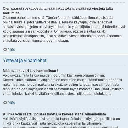
Olen saanut roskapostia tai väärinkäytöksiä sisältäviä viestejä tältä
foorumilta!
Olemme pahoillamme siitä. Tämän foorumin sähköpostilomake sisältää
ominaisuuksia, jotka yrittävät estää ja seurata käyttäjiä, jotka lähettävät
sellaisia viestejä, joten ota yhteyttä foorumin ylläpitäjään ja lähetä hänelle täysi
kopio saamastasi sähköpostista. On tärkeää, että se sisältää kaikki
otsaketiedot sähköpostista, jotka sisältävät viestin lähettäjän tiedot. Foorumin
ylläpitäjä voi sitten toimia tarpeen mukaan.
Ylös
Ystävät ja vihamiehet
Mitä ovat kaveri ja vihamieslistat?
Voit käyttää näitä listoja muiden foorumin käyttäjien organisointiin.
Kaverilistalle lisätään käyttäjiä omien asetusten kautta. Tämä auttaa nopeasti
näkemään jos he ovat paikalla ja yksityisviestien lähettämisessä. Teemasta
riippuen näiden käyttäjien viestit saatetaan myös korostaa. Jos lisäät käyttäjän
vihamieheksi, kaikki käyttäjän kirjoittamat viestit piilotetaan oletuksena.
Ylös
Kuinka voin lisätä / poistaa käyttäjiä kavereista tai vihamiehistä
Voit lisätä käyttäjiä listoihisi kahdella tapaa. Jokaisen käyttäjän profiilissa on
linkki jonka kautta voit lisätä heidät joko kavereihin tai vihamiehiin.