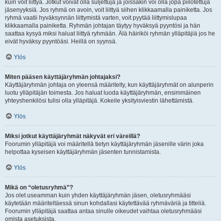
kuin voit liittyä. Jotkut voivat olla suljettuja ja joissakin voi olla jopa piilotettuja
jäsenyyksiä. Jos ryhmä on avoin, voit liittyä siihen klikkaamalla painiketta. Jos
ryhmä vaatii hyväksynnän liittymistä varten, voit pyytää liittymislupaa
klikkaamalla painiketta. Ryhmän johtajan täytyy hyväksyä pyyntösi ja hän
saattaa kysyä miksi haluat liittyä ryhmään. Älä häiriköi ryhmän ylläpitäjiä jos he
eivät hyväksy pyyntöäsi. Heillä on syynsä.
Ylös
Miten pääsen käyttäjäryhmän johtajaksi?
Käyttäjäryhmän johtaja on yleensä määritelty, kun käyttäjäryhmät on alunperin
luotu ylläpitäjän toimesta. Jos haluat luoda käyttäjäryhmän, ensimmäinen
yhteyshenkilösi tulisi olla ylläpitäjä. Kokeile yksityisviestin lähettämistä.
Ylös
Miksi jotkut käyttäjäryhmät näkyvät eri väreillä?
Foorumin ylläpitäjä voi määritellä tietyn käyttäjäryhmän jäsenille värin joka
helpottaa kyseisen käyttäjäryhmän jäsenten tunnistamista.
Ylös
Mikä on “oletusryhmä”?
Jos olet useamman kuin yhden käyttäjäryhmän jäsen, oletusryhmääsi
käytetään määriteltäessä sinun kohdallasi käytettävää ryhmäväriä ja titteliä.
Foorumin ylläpitäjä saattaa antaa sinulle oikeudet vaihtaa oletusryhmääsi
omista asetuksista.