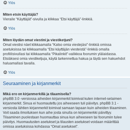
Ylös
Miten etsin käyttäjiä?
Vieraile “Käyttäjät”-sivulla ja klikkaa “Etsi käyttäjä”-linkkiä.
Ylös
Miten löydän omat viestini ja viestiketjuni?
Omat viestisi näet klikkaamalla “Katso omia viestejäsi”-linkkiä omissa
asetuksissa tai klikkaamalla “Etsi käyttäjän viesteistä”-linkkiä omalla
profiilisivullasi tai klikkaamalla “Pikalinkit”-valikkoa foorumin ylälaidassa.
Etsiäksesi omia viestiketjuja, käytä tarkennettua hakua ja täytä sen hakuehdot
haluamallasi tavalla.
Ylös
Seuraaminen ja kirjanmerkit
Mikä ero on kirjanmerkillä ja tilaamisella?
phpBB 3.0 -versiossa aiheiden kirjanmerkit toimivat kuten internet-selaimen
kirjanmerkit. Sinua ei huomautettu jos aiheeseen tuli päivitys. phpBB 3.1 -
versiosta lähtien kirjanmerkit toimivat samaan tapaan kuin aiheiden tilaaminen.
Voit saada ilmoituksen kun aihe josta sinulla on kirjanmerkki päivittyy.
Tilaaminen puolestaan huomauttaa sinua kun aiheeseen tai foorumiin tulee
päivitys. Huomautusten asetukset ja tilausten asetukset voidaan määrittää
omissa asetuksissa kohdassa “Omat asetukset”.