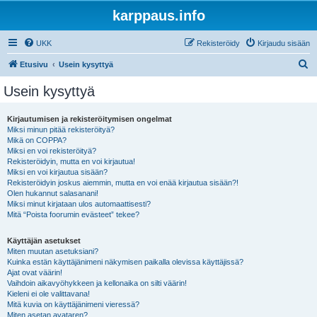
karppaus.info
UKK
Rekisteröidy
Kirjaudu sisään
E
Etusivu
Usein kysyttyä
t
Usein kysyttyä
s
i
Kirjautumisen ja rekisteröitymisen ongelmat
Miksi minun pitää rekisteröityä?
Mikä on COPPA?
Miksi en voi rekisteröityä?
Rekisteröidyin, mutta en voi kirjautua!
Miksi en voi kirjautua sisään?
Rekisteröidyin joskus aiemmin, mutta en voi enää kirjautua sisään?!
Olen hukannut salasanani!
Miksi minut kirjataan ulos automaattisesti?
Mitä “Poista foorumin evästeet” tekee?
Käyttäjän asetukset
Miten muutan asetuksiani?
Kuinka estän käyttäjänimeni näkymisen paikalla olevissa käyttäjissä?
Ajat ovat väärin!
Vaihdoin aikavyöhykkeen ja kellonaika on silti väärin!
Kieleni ei ole valittavana!
Mitä kuvia on käyttäjänimeni vieressä?
Miten asetan avataren?