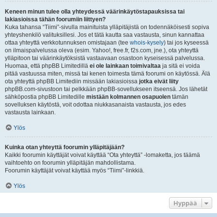
Keneen minun tulee olla yhteydessä väärinkäytöstapauksissa tai
lakiasioissa tähän foorumiin liittyen?
Kuka tahansa “Tiimi”-sivulla mainituista ylläpitäjistä on todennäköisesti sopiva
yhteyshenkilö valituksillesi. Jos et tätä kautta saa vastausta, sinun kannattaa
ottaa yhteyttä verkkotunnuksen omistajaan (tee
whois-kysely
) tai jos kyseessä
on ilmaispalvelussa oleva (esim. Yahoo!, free.fr, f2s.com, jne.), ota yhteyttä
ylläpitoon tai väärinkäytöksistä vastaavaan osastoon kyseisessä palvelussa.
Huomaa, että phpBB Limitedillä
ei ole lainkaan toimivaltaa
ja sitä ei voida
pitää vastuussa miten, missä tai kenen toimesta tämä foorumi on käytössä. Älä
ota yhteyttä phpBB Limitediin missään lakiasioissa
jotka eivät liity
phpBB.com-sivustoon tai pelkkään phpBB-sovellukseen itseensä. Jos lähetät
sähköpostia phpBB Limitedille
mistään kolmannen osapuolen
tämän
sovelluksen käytöstä, voit odottaa niukkasanaista vastausta, jos edes
vastausta lainkaan.
Ylös
Kuinka otan yhteyttä foorumin ylläpitäjään?
Kaikki foorumin käyttäjät voivat käyttää “Ota yhteyttä” -lomaketta, jos täämä
vaihtoehto on foorumin ylläpitäjän mahdollistama.
Foorumin käyttäjät voivat käyttää myös “Tiimi”-linkkiä.
Ylös
Hyppää