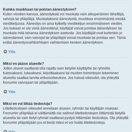
Kuinka muokkaan tai poistan äänestyksen?
Kuten viestien kanssa, äänestyksiä voi muokata vain alkuperäinen lähettäjä,
valvoja tai ylläpitäjä. Muokataksesi äänestystä, muokkaa ensimmäistä viestiä
viestiketjussa. Äänestys on aina kytketty viestiketjun ensimmäiseen viestiin.
Jos kukaan ei ole vielä äänestänyt, käyttäjät voivat poistaa äänestyksen tai
muokata mitä tahansa äänestyksen asetusta. Jos käyttäjät ovat kuitenkin jo
äänestäneet, vain valvojat tai ylläpitäjät voivat muokata tai poistaa sen. Tämä
estää äänestysvaihtoehtojen vaihtamisen kesken äänestyksen.
Ylös
Miksi en pääse alueelle?
Jotkin alueet saattavat olla rajattu vain tietyille käyttäjille tai ryhmille.
Katsoaksesi, lukeaksesi, kirjoittaaksesi tai muiden toimintojen tekeminen
alueella saattaa tarvita erikoisoikeuksia. Jos haluat oikeudet, ota yhteyttä
foorumin valvojaan tai ylläpitäjään.
Ylös
Miksi en voi liittää tiedostoja?
Liitetiedostojen oikeudet annetaan alueen, ryhmän tai käyttäjän mukaan.
Foorumin ylläpitäjä ei välttämättä ole sallinut liitetiedostojen liittämistä tietyllä
alueella tai vain tietyt ryhmät saattavat pystyä liittämään tiedostoja. Ota yhteyttä
foorumin ylläpitäjään jos et tiedä miksi et voi lisätä liitetiedostoja.