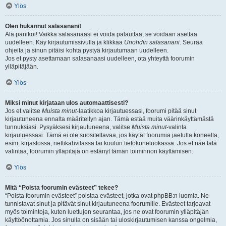
Ylös
Olen hukannut salasanani!
Älä panikoi! Vaikka salasanaasi ei voida palauttaa, se voidaan asettaa
uudelleen. Käy kirjautumissivulla ja klikkaa
Unohdin salasanani
. Seuraa
ohjeita ja sinun pitäisi kohta pystyä kirjautumaan uudelleen.
Jos et pysty asettamaan salasanaasi uudelleen, ota yhteyttä foorumin
ylläpitäjään.
Ylös
Miksi minut kirjataan ulos automaattisesti?
Jos et valitse
Muista minut
-laatikkoa kirjautuessasi, foorumi pitää sinut
kirjautuneena ennalta määritellyn ajan. Tämä estää muita väärinkäyttämästä
tunnuksiasi. Pysyäksesi kirjautuneena, valitse
Muista minut
-valinta
kirjautuessasi. Tämä ei ole suositeltavaa, jos käytät foorumia jaetulta koneelta,
esim. kirjastossa, nettikahvilassa tai koulun tietokoneluokassa. Jos et näe tätä
valintaa, foorumin ylläpitäjä on estänyt tämän toiminnon käyttämisen.
Ylös
Mitä “Poista foorumin evästeet” tekee?
“Poista foorumin evästeet” poistaa evästeet, jotka ovat phpBB:n luomia. Ne
tunnistavat sinut ja pitävät sinut kirjautuneena foorumille. Evästeet tarjoavat
myös toimintoja, kuten luettujen seurantaa, jos ne ovat foorumin ylläpitäjän
käyttöönottamia. Jos sinulla on sisään tai uloskirjautumisen kanssa ongelmia,