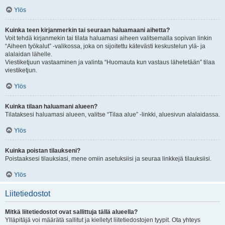
Ylös
Kuinka teen kirjanmerkin tai seuraan haluamaani aihetta?
Voit tehdä kirjanmekin tai tilata haluamasi aiheen valitsemalla sopivan linkin
“Aiheen työkalut” -valikossa, joka on sijoitettu kätevästi keskustelun ylä- ja
alalaidan lähelle.
Viestiketjuun vastaaminen ja valinta “Huomauta kun vastaus lähetetään” tilaa
viestiketjun.
Ylös
Kuinka tilaan haluamani alueen?
Tilataksesi haluamasi alueen, valitse “Tilaa alue” -linkki, aluesivun alalaidassa.
Ylös
Kuinka poistan tilaukseni?
Poistaaksesi tilauksiasi, mene omiin asetuksiisi ja seuraa linkkejä tilauksiisi.
Ylös
Liitetiedostot
Mitkä liitetiedostot ovat sallittuja tällä alueella?
Ylläpitäjä voi määrätä sallitut ja kielletyt liitetiedostojen tyypit. Ota yhteys