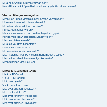
Mikä on arvonimi ja miten vaihdan sen?
Kun klikkaan sähköpostilinkkiä, minua pyydetään kirjautumaan?
Viestien lähetyksen ongelmat
Miten luon uuden viestiketjun tai lähetän vastauksen?
Miten muokkaan tai poistan viestejä?
Miten liitän allekirjoituksen viestiini?
Kuinka luon äänestyksen?
Miksi en voi lisätä vastausvaihtoehtoja kyselyyn?
Kuinka muokkaan tai poistan äänestyksen?
Miksi en pääse alueelle?
Miksi en voi liittää tiedostoja?
Miksi sain varoituksen?
Miten ilmoitan viestin valvojalle?
Mitä “Tallenna”-painike viestin kirjoittamisessa tekee?
Miksi minun viestini tarvitsee hyväksynnän?
Miten tönäisen viestiketjuani?
Muotoilu ja aiheiden tyypit
Mikä on BBCode?
Onko HTML sallittu?
Mitä ovat hymiöt?
Voinko lähettää kuvia?
Mitä ovat globaalit tiedotteet?
Mitä ovat tiedotteet?
Mitä ovat kiinnitetyt viestiketjut
Mitä ovat lukitut viestiketjut?
Mitä ovat aiheiden kuvakkeet?