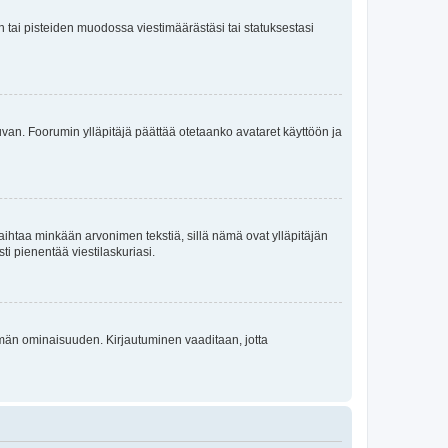
en tai pisteiden muodossa viestimäärästäsi tai statuksestasi
 kuvan. Foorumin ylläpitäjä päättää otetaanko avataret käyttöön ja
i vaihtaa minkään arvonimen tekstiä, sillä nämä ovat ylläpitäjän
sti pienentää viestilaskuriasi.
 tämän ominaisuuden. Kirjautuminen vaaditaan, jotta