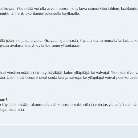
 kuvaa. Yksi niistä voi olla arvonimeesi liitetty kuva esimerkiksi tähtien, laatikoid
iikki tai henkilökohtainen jokaisella käyttäjällä.
mällä jotain neljästä tavasta: Gravatar, galleriasta, käyttää kuvaa muualta tai ladata
äyttää avataria, ota yhteyttä foorumin ylläpitäjään.
iesi viestien määrän tai tietyt käyttäjät, kuten ylläpitäjät tai valvojat. Yleensä et vo
i. Useimmat foorumit eivät siedä tätä ja valvojat tai ylläpitäjät voivat yksinkertaise
aan?
le käyttäjille sisäänrakennetulla sähköpostilomakkeella ja vain jos ylläpitäjä sallii
stijärjestelmää.