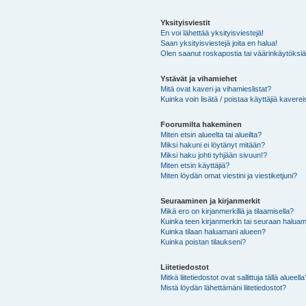
Yksityisviestit
En voi lähettää yksityisviestejä!
Saan yksityisviestejä joita en halua!
Olen saanut roskapostia tai väärinkäytöksiä s
Ystävät ja vihamiehet
Mitä ovat kaveri ja vihamieslistat?
Kuinka voin lisätä / poistaa käyttäjiä kaverei
Foorumilta hakeminen
Miten etsin alueelta tai alueilta?
Miksi hakuni ei löytänyt mitään?
Miksi haku johti tyhjään sivuun!?
Miten etsin käyttäjiä?
Miten löydän omat viestini ja viestiketjuni?
Seuraaminen ja kirjanmerkit
Mikä ero on kirjanmerkillä ja tilaamisella?
Kuinka teen kirjanmerkin tai seuraan haluam
Kuinka tilaan haluamani alueen?
Kuinka poistan tilaukseni?
Liitetiedostot
Mitkä liitetiedostot ovat sallittuja tällä alueell
Mistä löydän lähettämäni liitetiedostot?