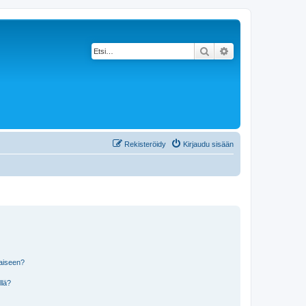
Etsi
Tarkennettu haku
Rekisteröidy
Kirjaudu sisään
laiseen?
llä?