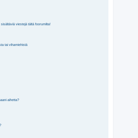
isältäviä viestejä tältä foorumilta!
sta tai vihamiehistä
aani aihetta?
a?