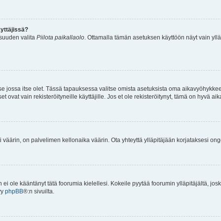
yttäjissä?
isuuden valita
Piilota paikallaolo
. Ottamalla tämän asetuksen käyttöön näyt vain ylläpit
 se jossa itse olet. Tässä tapauksessa valitse omista asetuksista oma aikavyöhykke
vat vain rekisteröityneille käyttäjille. Jos et ole rekisteröitynyt, tämä on hyvä aik
i väärin, on palvelimen kellonaika väärin. Ota yhteyttä ylläpitäjään korjataksesi on
an ei ole kääntänyt tätä foorumia kielellesi. Kokeile pyytää foorumin ylläpitäjältä, jos
yy
phpBB
®:n sivuilta.