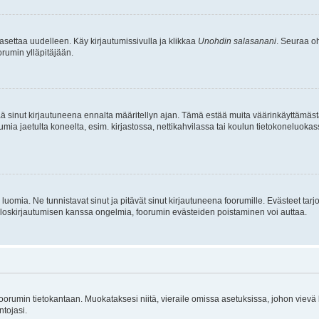
asettaa uudelleen. Käy kirjautumissivulla ja klikkaa
Unohdin salasanani
. Seuraa oh
rumin ylläpitäjään.
tää sinut kirjautuneena ennalta määritellyn ajan. Tämä estää muita väärinkäyttämäs
rumia jaetulta koneelta, esim. kirjastossa, nettikahvilassa tai koulun tietokoneluokas
luomia. Ne tunnistavat sinut ja pitävät sinut kirjautuneena foorumille. Evästeet tarj
i uloskirjautumisen kanssa ongelmia, foorumin evästeiden poistaminen voi auttaa.
n foorumin tietokantaan. Muokataksesi niitä, vieraile omissa asetuksissa, johon vievä
ntojasi.