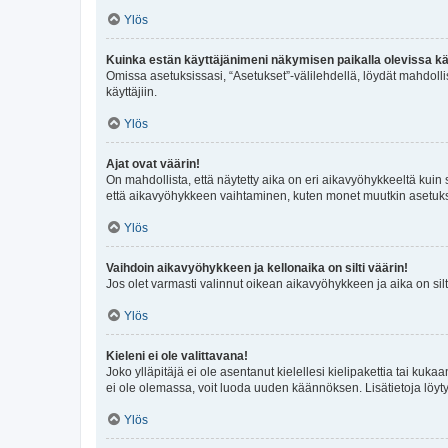
Ylös
Kuinka estän käyttäjänimeni näkymisen paikalla olevissa kä
Omissa asetuksissasi, “Asetukset”-välilehdellä, löydät mahdoll
käyttäjiin.
Ylös
Ajat ovat väärin!
On mahdollista, että näytetty aika on eri aikavyöhykkeeltä kuin
että aikavyöhykkeen vaihtaminen, kuten monet muutkin asetukset o
Ylös
Vaihdoin aikavyöhykkeen ja kellonaika on silti väärin!
Jos olet varmasti valinnut oikean aikavyöhykkeen ja aika on silt
Ylös
Kieleni ei ole valittavana!
Joko ylläpitäjä ei ole asentanut kielellesi kielipakettia tai kuka
ei ole olemassa, voit luoda uuden käännöksen. Lisätietoja löyt
Ylös