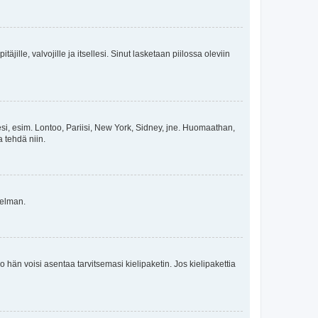
äjille, valvojille ja itsellesi. Sinut lasketaan piilossa oleviin
esi, esim. Lontoo, Pariisi, New York, Sidney, jne. Huomaathan,
a tehdä niin.
gelman.
ko hän voisi asentaa tarvitsemasi kielipaketin. Jos kielipakettia