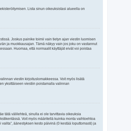
 rekisteröitymisen. Lista sinun oikeuksistasi alueella on
tissä. Joskus painike toimii vain tietyn ajan viestin luomisen
umäärän ja muokkausajan. Tämä näkyy vain jos joku on vastannut
tessaan. Huomaa, että normaalit käyttäjät eivät voi poistaa
valinnan viestin kirjoituslomakkeessa. Voit myös lisätä
isen yksittäiseen viestiin poistamalla valinnan
 tätä välilehteä, sinulla ei ole tarvittavia oikeuksia
 tekstikentässä. Voit myös määritellä kuinka monta vaihtoehtoa
 valita”, äänestyksen kesto päivinä (0 kestää loputtomasti) ja