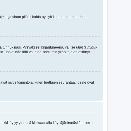
jeita ja sinun pitäisi kohta pystyä kirjautumaan uudelleen.
tä tunnuksiasi. Pysyäksesi kirjautuneena, valitse
Muista minut
-
sa. Jos et näe tätä valintaa, foorumin ylläpitäjä on estänyt
oavat myös toimintoja, kuten luettujen seurantaa, jos ne ovat
 linkki löytyy yleensä klikkaamalla käyttäjänimeäsi foorumin