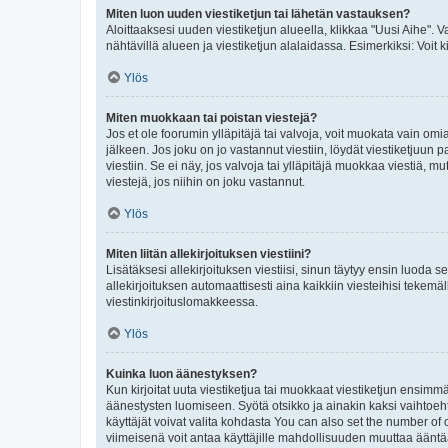
Miten luon uuden viestiketjun tai lähetän vastauksen?
Aloittaaksesi uuden viestiketjun alueella, klikkaa "Uusi Aihe". Va
nähtävillä alueen ja viestiketjun alalaidassa. Esimerkiksi: Voit kir
Ylös
Miten muokkaan tai poistan viestejä?
Jos et ole foorumin ylläpitäjä tai valvoja, voit muokata vain om
jälkeen. Jos joku on jo vastannut viestiin, löydät viestiketjuu
viestiin. Se ei näy, jos valvoja tai ylläpitäjä muokkaa viestiä,
viestejä, jos niihin on joku vastannut.
Ylös
Miten liitän allekirjoituksen viestiini?
Lisätäksesi allekirjoituksen viestiisi, sinun täytyy ensin luoda s
allekirjoituksen automaattisesti aina kaikkiin viesteihisi tekemäl
viestinkirjoituslomakkeessa.
Ylös
Kuinka luon äänestyksen?
Kun kirjoitat uuta viestiketjua tai muokkaat viestiketjun ensimmäi
äänestysten luomiseen. Syötä otsikko ja ainakin kaksi vaihtoehto
käyttäjät voivat valita kohdasta You can also set the number of
viimeisenä voit antaa käyttäjille mahdollisuuden muuttaa ääntä