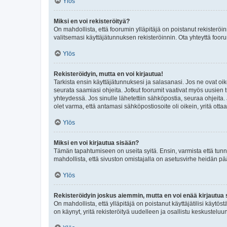
Ylös
Miksi en voi rekisteröityä?
On mahdollista, että foorumin ylläpitäjä on poistanut rekisteröin
valitsemasi käyttäjätunnuksen rekisteröinnin. Ota yhteyttä foor
Ylös
Rekisteröidyin, mutta en voi kirjautua!
Tarkista ensin käyttäjätunnuksesi ja salasanasi. Jos ne ovat oik
seurata saamiasi ohjeita. Jotkut foorumit vaativat myös uusien tu
yhteydessä. Jos sinulle lähetettiin sähköpostia, seuraa ohjeita
olet varma, että antamasi sähköpostiosoite oli oikein, yritä ottaa
Ylös
Miksi en voi kirjautua sisään?
Tämän tapahtumiseen on useita syitä. Ensin, varmista että tunnuk
mahdollista, että sivuston omistajalla on asetusvirhe heidän pää
Ylös
Rekisteröidyin joskus aiemmin, mutta en voi enää kirjautua 
On mahdollista, että ylläpitäjä on poistanut käyttäjätilisi käytö
on käynyt, yritä rekisteröityä uudelleen ja osallistu keskusteluu