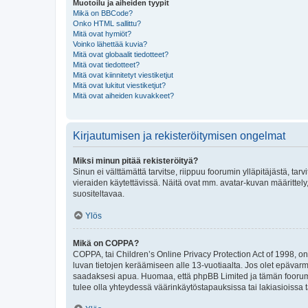
Muotoilu ja aiheiden tyypit
Mikä on BBCode?
Onko HTML sallittu?
Mitä ovat hymiöt?
Voinko lähettää kuvia?
Mitä ovat globaalit tiedotteet?
Mitä ovat tiedotteet?
Mitä ovat kiinnitetyt viestiketjut
Mitä ovat lukitut viestiketjut?
Mitä ovat aiheiden kuvakkeet?
Kirjautumisen ja rekisteröitymisen ongelmat
Miksi minun pitää rekisteröityä?
Sinun ei välttämättä tarvitse, riippuu foorumin ylläpitäjästä, tar
vieraiden käytettävissä. Näitä ovat mm. avatar-kuvan määrittely,
suositeltavaa.
Ylös
Mikä on COPPA?
COPPA, tai Children’s Online Privacy Protection Act of 1998, on y
luvan tietojen keräämiseen alle 13-vuotiaalta. Jos olet epävarm
saadaksesi apua. Huomaa, että phpBB Limited ja tämän foorumin
tulee olla yhteydessä väärinkäytöstapauksissa tai lakiasioissa t