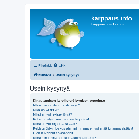
karppaus.info
karppilan uusi foorumi
Pikalinkit
UKK
Etusivu
Usein kysyttyä
Usein kysyttyä
Kirjautumisen ja rekisteröitymisen ongelmat
Miksi minun pitää rekisteröityä?
Mikä on COPPA?
Miksi en voi rekisteröityä?
Rekisteröidyin, mutta en voi kirjautua!
Miksi en voi kirjautua sisään?
Rekisteröidyin joskus aiemmin, mutta en voi enää kirjautua sisään?!
Olen hukannut salasanani!
Miksi minut kirjataan ulos automaattisesti?