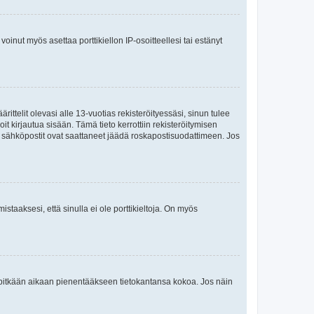
oinut myös asettaa porttikiellon IP-osoitteellesi tai estänyt
ttelit olevasi alle 13-vuotias rekisteröityessäsi, sinun tulee
it kirjautua sisään. Tämä tieto kerrottiin rekisteröitymisen
ai sähköpostit ovat saattaneet jäädä roskapostisuodattimeen. Jos
staaksesi, että sinulla ei ole porttikieltoja. On myös
neet pitkään aikaan pienentääkseen tietokantansa kokoa. Jos näin