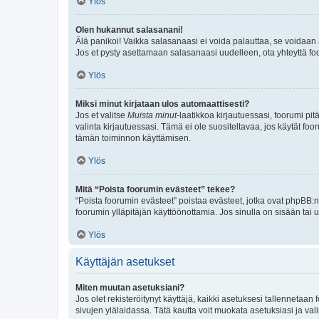
Ylös
Olen hukannut salasanani!
Älä panikoi! Vaikka salasanaasi ei voida palauttaa, se voidaan 
Jos et pysty asettamaan salasanaasi uudelleen, ota yhteyttä foo
Ylös
Miksi minut kirjataan ulos automaattisesti?
Jos et valitse
Muista minut
-laatikkoa kirjautuessasi, foorumi pi
valinta kirjautuessasi. Tämä ei ole suositeltavaa, jos käytät foo
tämän toiminnon käyttämisen.
Ylös
Mitä “Poista foorumin evästeet” tekee?
“Poista foorumin evästeet” poistaa evästeet, jotka ovat phpBB:n 
foorumin ylläpitäjän käyttöönottamia. Jos sinulla on sisään ta
Ylös
Käyttäjän asetukset
Miten muutan asetuksiani?
Jos olet rekisteröitynyt käyttäjä, kaikki asetuksesi tallennetaa
sivujen ylälaidassa. Tätä kautta voit muokata asetuksiasi ja vali