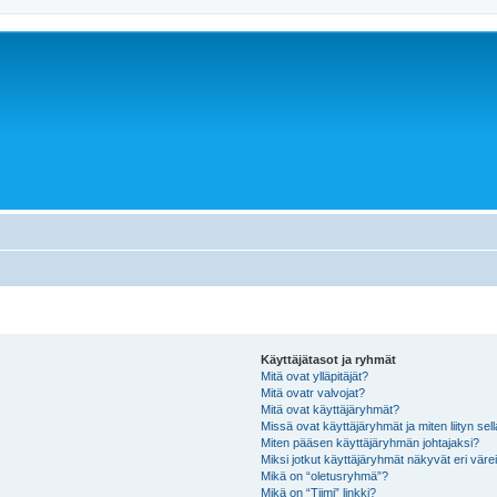
Käyttäjätasot ja ryhmät
Mitä ovat ylläpitäjät?
Mitä ovatr valvojat?
Mitä ovat käyttäjäryhmät?
Missä ovat käyttäjäryhmät ja miten liityn sel
Miten pääsen käyttäjäryhmän johtajaksi?
Miksi jotkut käyttäjäryhmät näkyvät eri värei
Mikä on “oletusryhmä”?
Mikä on “Tiimi” linkki?