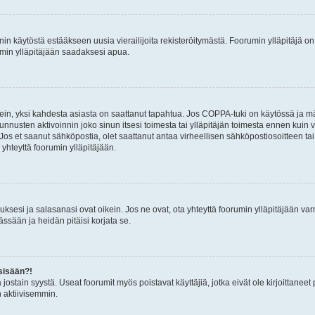
nin käytöstä estääkseen uusia vierailijoita rekisteröitymästä. Foorumin ylläpitäjä on v
umin ylläpitäjään saadaksesi apua.
ein, yksi kahdesta asiasta on saattanut tapahtua. Jos COPPA-tuki on käytössä ja määri
nnusten aktivoinnin joko sinun itsesi toimesta tai ylläpitäjän toimesta ennen kuin vo
. Jos et saanut sähköpostia, olet saattanut antaa virheellisen sähköpostiosoitteen t
 yhteyttä foorumin ylläpitäjään.
sesi ja salasanasi ovat oikein. Jos ne ovat, ota yhteyttä foorumin ylläpitäjään varmi
ssään ja heidän pitäisi korjata se.
sisään?!
stä jostain syystä. Useat foorumit myös poistavat käyttäjiä, jotka eivät ole kirjoitta
n aktiivisemmin.