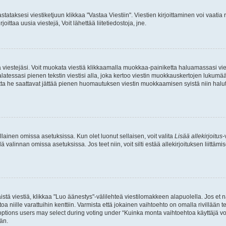
stataksesi viestiketjuun klikkaa "Vastaa Viestiin". Viestien kirjoittaminen voi vaatia
joittaa uusia viestejä, Voit lähettää liitetiedostoja, jne.
ia viestejäsi. Voit muokata viestiä klikkaamalla muokkaa-painiketta haluamassasi vies
n palatessasi pienen tekstin viestisi alla, joka kertoo viestin muokkauskertojen luk
 mutta he saattavat jättää pienen huomautuksen viestin muokkaamisen syistä niin halu
ellainen omissa asetuksissa. Kun olet luonut sellaisen, voit valita
Lisää allekirjoitus
-
lä valinnan omissa asetuksissa. Jos teet niin, voit silti estää allekirjoituksen liittäm
stä viestiä, klikkaa "Luo äänestys"-välilehteä viestilomakkeen alapuolella. Jos et näe
a niille varattuihin kenttiin. Varmista että jokainen vaihtoehto on omalla rivillään
 options users may select during voting under “Kuinka monta vaihtoehtoa käyttäjä voi
än.