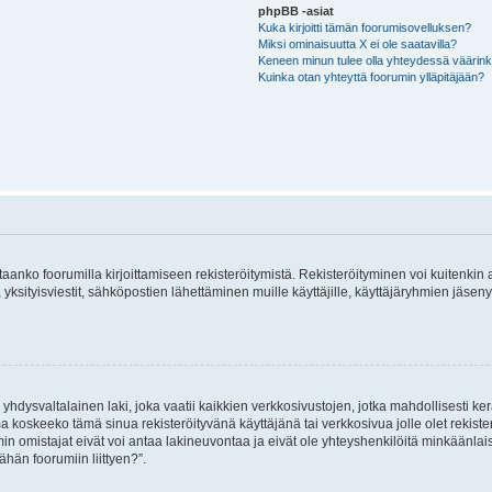
phpBB -asiat
Kuka kirjoitti tämän foorumisovelluksen?
Miksi ominaisuutta X ei ole saatavilla?
Keneen minun tulee olla yhteydessä väärinkäy
Kuinka otan yhteyttä foorumin ylläpitäjään?
vitaanko foorumilla kirjoittamiseen rekisteröitymistä. Rekisteröityminen voi kuitenkin
 yksityisviestit, sähköpostien lähettäminen muille käyttäjille, käyttäjäryhmien jäs
hdysvaltalainen laki, joka vaatii kaikkien verkkosivustojen, jotka mahdollisesti kerää
a koskeeko tämä sinua rekisteröityvänä käyttäjänä tai verkkosivua jolle olet rekis
 omistajat eivät voi antaa lakineuvontaa ja eivät ole yhteyshenkilöitä minkäänla
ähän foorumiin liittyen?”.