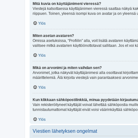
Mitä kuvia on käyttäjänimeni vieressä?
Viestejä katsottaessa käyttäjänimen vieressä saattaa näkyä kaksi
riippuen. Toinen, yleensä isompi kuva on avatar ja on yleensä un
Ylös
Miten asetan avataren?
Omissa asetuksissa, “Profiilin” alla, voit lisätä avataren käyttä
valitsee mitkä avatarien käyttöönottotavat sallitaan. Jos et voi k
Ylös
Mikä on arvonimi ja miten vaihdan sen?
Arvonimet, jotka näkyvät käyttäjänimesi alla osoittavat kirjoittam
määrittelemiä. Älä kirjoita viestejä vain parantaaksesi arvonimeäs
Ylös
Kun klikkaan sähköpostilinkkiä, minua pyydetään kirjautum
Vain rekisteröityneet käyttäjät voivat lähettää sähköpostia muil
tunnistautumattomat käyttäjät eivät voisi väärinkäyttää sähköpo
Ylös
Viestien lähetyksen ongelmat