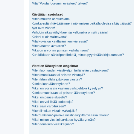
Mitä “Poista foorumin evästeet” tekee?
Käyttäjän asetukset
Miten muutan asetuksiani?
Kuinka estän käyttäjänimeni näkymisen paikalla olevissa käyttäjissä?
Ajat ovat väärin!
Vaihdoin aikavyöhykkeen ja kellonaika on silti väärin!
Kieleni ei ole valittavana!
Mitä kuvia on käyttäjänimeni vieressä?
Miten asetan avataren?
Mikä on arvonimi ja miten vaihdan sen?
Kun klikkaan sähköpostilinkkiä, minua pyydetään kirjautumaan?
Viestien lähetyksen ongelmat
Miten luon uuden viestiketjun tai lähetän vastauksen?
Miten muokkaan tai poistan viestejä?
Miten liitän allekirjoituksen viestiini?
Kuinka luon äänestyksen?
Miksi en voi lisätä vastausvaihtoehtoja kyselyyn?
Kuinka muokkaan tai poistan äänestyksen?
Miksi en pääse alueelle?
Miksi en voi liittää tiedostoja?
Miksi sain varoituksen?
Miten ilmoitan viestin valvojalle?
Mitä “Tallenna”-painike viestin kirjoittamisessa tekee?
Miksi minun viestini tarvitsee hyväksynnän?
Miten tönäisen viestiketjuani?