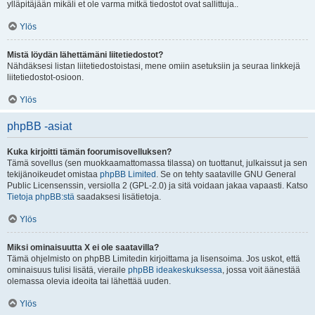
ylläpitäjään mikäli et ole varma mitkä tiedostot ovat sallittuja..
Ylös
Mistä löydän lähettämäni liitetiedostot?
Nähdäksesi listan liitetiedostoistasi, mene omiin asetuksiin ja seuraa linkkejä
liitetiedostot-osioon.
Ylös
phpBB -asiat
Kuka kirjoitti tämän foorumisovelluksen?
Tämä sovellus (sen muokkaamattomassa tilassa) on tuottanut, julkaissut ja sen
tekijänoikeudet omistaa
phpBB Limited
. Se on tehty saataville GNU General
Public Licensenssin, versiolla 2 (GPL-2.0) ja sitä voidaan jakaa vapaasti. Katso
Tietoja phpBB:stä
saadaksesi lisätietoja.
Ylös
Miksi ominaisuutta X ei ole saatavilla?
Tämä ohjelmisto on phpBB Limitedin kirjoittama ja lisensoima. Jos uskot, että
ominaisuus tulisi lisätä, vieraile
phpBB ideakeskuksessa
, jossa voit äänestää
olemassa olevia ideoita tai lähettää uuden.
Ylös