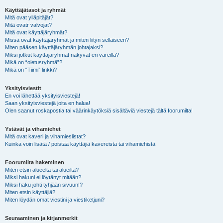
Käyttäjätasot ja ryhmät
Mitä ovat ylläpitäjät?
Mitä ovatr valvojat?
Mitä ovat käyttäjäryhmät?
Missä ovat käyttäjäryhmät ja miten liityn sellaiseen?
Miten pääsen käyttäjäryhmän johtajaksi?
Miksi jotkut käyttäjäryhmät näkyvät eri väreillä?
Mikä on “oletusryhmä”?
Mikä on “Tiimi” linkki?
Yksityisviestit
En voi lähettää yksityisviestejä!
Saan yksityisviestejä joita en halua!
Olen saanut roskapostia tai väärinkäytöksiä sisältäviä viestejä tältä foorumilta!
Ystävät ja vihamiehet
Mitä ovat kaveri ja vihamieslistat?
Kuinka voin lisätä / poistaa käyttäjiä kavereista tai vihamiehistä
Foorumilta hakeminen
Miten etsin alueelta tai alueilta?
Miksi hakuni ei löytänyt mitään?
Miksi haku johti tyhjään sivuun!?
Miten etsin käyttäjiä?
Miten löydän omat viestini ja viestiketjuni?
Seuraaminen ja kirjanmerkit