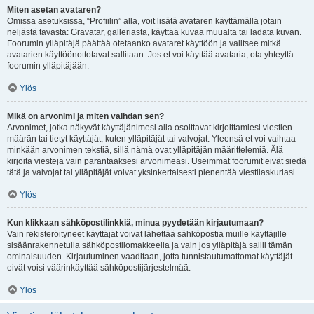
Miten asetan avataren?
Omissa asetuksissa, “Profiilin” alla, voit lisätä avataren käyttämällä jotain
neljästä tavasta: Gravatar, galleriasta, käyttää kuvaa muualta tai ladata kuvan.
Foorumin ylläpitäjä päättää otetaanko avataret käyttöön ja valitsee mitkä
avatarien käyttöönottotavat sallitaan. Jos et voi käyttää avataria, ota yhteyttä
foorumin ylläpitäjään.
Ylös
Mikä on arvonimi ja miten vaihdan sen?
Arvonimet, jotka näkyvät käyttäjänimesi alla osoittavat kirjoittamiesi viestien
määrän tai tietyt käyttäjät, kuten ylläpitäjät tai valvojat. Yleensä et voi vaihtaa
minkään arvonimen tekstiä, sillä nämä ovat ylläpitäjän määrittelemiä. Älä
kirjoita viestejä vain parantaaksesi arvonimeäsi. Useimmat foorumit eivät siedä
tätä ja valvojat tai ylläpitäjät voivat yksinkertaisesti pienentää viestilaskuriasi.
Ylös
Kun klikkaan sähköpostilinkkiä, minua pyydetään kirjautumaan?
Vain rekisteröityneet käyttäjät voivat lähettää sähköpostia muille käyttäjille
sisäänrakennetulla sähköpostilomakkeella ja vain jos ylläpitäjä sallii tämän
ominaisuuden. Kirjautuminen vaaditaan, jotta tunnistautumattomat käyttäjät
eivät voisi väärinkäyttää sähköpostijärjestelmää.
Ylös