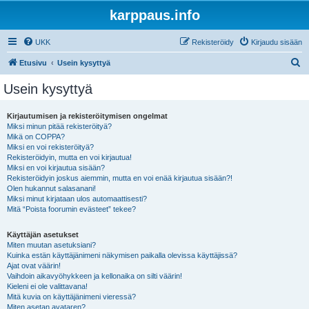
karppaus.info
UKK
Rekisteröidy
Kirjaudu sisään
E
Etusivu
Usein kysyttyä
t
Usein kysyttyä
s
i
Kirjautumisen ja rekisteröitymisen ongelmat
Miksi minun pitää rekisteröityä?
Mikä on COPPA?
Miksi en voi rekisteröityä?
Rekisteröidyin, mutta en voi kirjautua!
Miksi en voi kirjautua sisään?
Rekisteröidyin joskus aiemmin, mutta en voi enää kirjautua sisään?!
Olen hukannut salasanani!
Miksi minut kirjataan ulos automaattisesti?
Mitä “Poista foorumin evästeet” tekee?
Käyttäjän asetukset
Miten muutan asetuksiani?
Kuinka estän käyttäjänimeni näkymisen paikalla olevissa käyttäjissä?
Ajat ovat väärin!
Vaihdoin aikavyöhykkeen ja kellonaika on silti väärin!
Kieleni ei ole valittavana!
Mitä kuvia on käyttäjänimeni vieressä?
Miten asetan avataren?