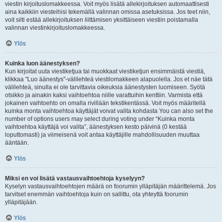
viestin kirjoituslomakkeessa. Voit myös lisätä allekirjoituksen automaattisesti
aina kaikkiin viesteihisi tekemällä valinnan omissa asetuksissa. Jos teet niin,
voit silti estää allekirjoituksen liittämisen yksittäiseen viestiin poistamalla
valinnan viestinkirjoituslomakkeessa.
Ylös
Kuinka luon äänestyksen?
Kun kirjoitat uuta viestiketjua tai muokkaat viestiketjun ensimmäistä viestiä,
klikkaa "Luo äänestys"-välilehteä viestilomakkeen alapuolella. Jos et näe tätä
välilehteä, sinulla ei ole tarvittavia oikeuksia äänestysten luomiseen. Syötä
otsikko ja ainakin kaksi vaihtoehtoa niille varattuihin kenttiin. Varmista että
jokainen vaihtoehto on omalla rivillään tekstikentässä. Voit myös määritellä
kuinka monta vaihtoehtoa käyttäjät voivat valita kohdasta You can also set the
number of options users may select during voting under “Kuinka monta
vaihtoehtoa käyttäjä voi valita”, äänestyksen kesto päivinä (0 kestää
loputtomasti) ja viimeisenä voit antaa käyttäjille mahdollisuuden muuttaa
ääntään.
Ylös
Miksi en voi lisätä vastausvaihtoehtoja kyselyyn?
Kyselyn vastausvaihtoehtojen määrä on foorumin ylläpitäjän määrittelemä. Jos
tarvitset enemmän vaihtoehtoja kuin on sallittu, ota yhteyttä foorumin
ylläpitäjään.
Ylös