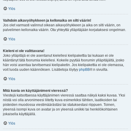
Ylös
Vaihdoin aikavyöhykkeen ja kellonaika on silti väärin!
Jos olet varmasti valinnut oikean aikavyöhykkeen ja aika on silti väärin, on
palvelimen kellonaika väärin. Ota yhteyttä ylläpitäjään korjataksesi ongelman.
Ylös
Kieleni ei ole valittavana!
Joko ylläpitäjä ei ole asentanut kielellesi kielipakettia tai kukaan ei ole
kääntänyt tätä foorumia kielellesi. Kokeile pyytää foorumin ylläpitäjältä, josko
hän voisi asentaa tarvitsemasi kielipaketin. Jos kielipakettia ei ole olemassa,
voit luoda uuden käännöksen. Lisätietoja löytyy
phpBB
®:n sivuilta.
Ylös
Mitä kuvia on käyttäjänimeni vieressä?
Viestejä katsottaessa käyttäjänimen vieressä saattaa näkyä kaksi kuvaa. Yksi
niistä voi olla arvonimeesi liitetty kuva esimerkiksi tähtien, laatikoiden tai
pisteiden muodossa viestimäärästäsi tai statuksestasi riippuen. Toinen,
yleensä isompi kuva on avatar ja on yleensä uniikki tai henkilökohtainen
jokaisella käyttäjällä.
Ylös