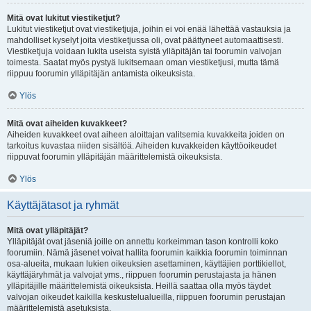
Mitä ovat lukitut viestiketjut?
Lukitut viestiketjut ovat viestiketjuja, joihin ei voi enää lähettää vastauksia ja
mahdolliset kyselyt joita viestiketjussa oli, ovat päättyneet automaattisesti.
Viestiketjuja voidaan lukita useista syistä ylläpitäjän tai foorumin valvojan
toimesta. Saatat myös pystyä lukitsemaan oman viestiketjusi, mutta tämä
riippuu foorumin ylläpitäjän antamista oikeuksista.
Ylös
Mitä ovat aiheiden kuvakkeet?
Aiheiden kuvakkeet ovat aiheen aloittajan valitsemia kuvakkeita joiden on
tarkoitus kuvastaa niiden sisältöä. Aiheiden kuvakkeiden käyttöoikeudet
riippuvat foorumin ylläpitäjän määrittelemistä oikeuksista.
Ylös
Käyttäjätasot ja ryhmät
Mitä ovat ylläpitäjät?
Ylläpitäjät ovat jäseniä joille on annettu korkeimman tason kontrolli koko
foorumiin. Nämä jäsenet voivat hallita foorumin kaikkia foorumin toiminnan
osa-alueita, mukaan lukien oikeuksien asettaminen, käyttäjien porttikiellot,
käyttäjäryhmät ja valvojat yms., riippuen foorumin perustajasta ja hänen
ylläpitäjille määrittelemistä oikeuksista. Heillä saattaa olla myös täydet
valvojan oikeudet kaikilla keskustelualueilla, riippuen foorumin perustajan
määrittelemistä asetuksista.