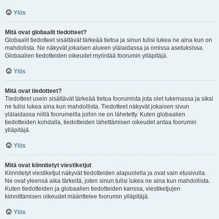
Ylös
Mitä ovat globaalit tiedotteet?
Globaalit tiedotteet sisältävät tärkeää tietoa ja sinun tulisi lukea ne aina kun on
mahdolista. Ne näkyvät jokaisen alueen ylälaidassa ja omissa asetuksissa.
Globaalien tiedotteiden oikeudet myöntää foorumin ylläpitäjä.
Ylös
Mitä ovat tiedotteet?
Tiedotteet usein sisältävät tärkeää tietoa foorumista jota olet lukemassa ja siksi
ne tulisi lukea aina kun mahdollista. Tiedotteet näkyvät jokaisen sivun
ylälaidassa niillä foorumeilla joihin ne on lähetetty. Kuten globaalien
tiedotteiden kohdalla, tiedotteiden lähettämisen oikeudet antaa foorumin
ylläpitäjä.
Ylös
Mitä ovat kiinnitetyt viestiketjut
Kiinnitetyt viestiketjut näkyvät tiedotteiden alapuolella ja ovat vain etusivulla.
Ne ovat yleensä aika tärkeitä, joten sinun tulisi lukea ne aina kun mahdollista.
Kuten tiedotteiden ja globaalien tiedotteiden kanssa, viestiketjujen
kiinnittämisen oikeudet määrittelee foorumin ylläpitäjä.
Ylös