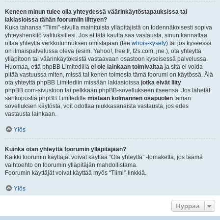
Keneen minun tulee olla yhteydessä väärinkäytöstapauksissa tai
lakiasioissa tähän foorumiin liittyen?
Kuka tahansa “Tiimi”-sivulla mainituista ylläpitäjistä on todennäköisesti sopiva
yhteyshenkilö valituksillesi. Jos et tätä kautta saa vastausta, sinun kannattaa
ottaa yhteyttä verkkotunnuksen omistajaan (tee
whois-kysely
) tai jos kyseessä
on ilmaispalvelussa oleva (esim. Yahoo!, free.fr, f2s.com, jne.), ota yhteyttä
ylläpitoon tai väärinkäytöksistä vastaavaan osastoon kyseisessä palvelussa.
Huomaa, että phpBB Limitedillä
ei ole lainkaan toimivaltaa
ja sitä ei voida
pitää vastuussa miten, missä tai kenen toimesta tämä foorumi on käytössä. Älä
ota yhteyttä phpBB Limitediin missään lakiasioissa
jotka eivät liity
phpBB.com-sivustoon tai pelkkään phpBB-sovellukseen itseensä. Jos lähetät
sähköpostia phpBB Limitedille
mistään kolmannen osapuolen
tämän
sovelluksen käytöstä, voit odottaa niukkasanaista vastausta, jos edes
vastausta lainkaan.
Ylös
Kuinka otan yhteyttä foorumin ylläpitäjään?
Kaikki foorumin käyttäjät voivat käyttää “Ota yhteyttä” -lomaketta, jos täämä
vaihtoehto on foorumin ylläpitäjän mahdollistama.
Foorumin käyttäjät voivat käyttää myös “Tiimi”-linkkiä.
Ylös
Hyppää