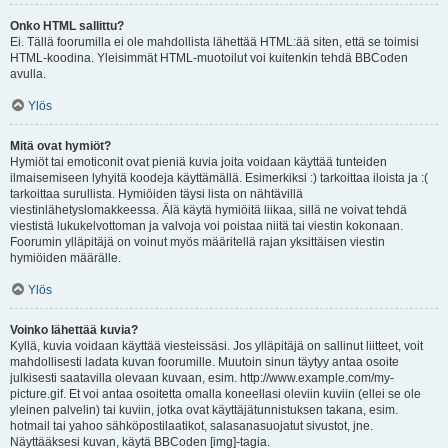
Onko HTML sallittu?
Ei. Tällä foorumilla ei ole mahdollista lähettää HTML:ää siten, että se toimisi
HTML-koodina. Yleisimmät HTML-muotoilut voi kuitenkin tehdä BBCoden
avulla.
Ylös
Mitä ovat hymiöt?
Hymiöt tai emoticonit ovat pieniä kuvia joita voidaan käyttää tunteiden
ilmaisemiseen lyhyitä koodeja käyttämällä. Esimerkiksi :) tarkoittaa iloista ja :(
tarkoittaa surullista. Hymiöiden täysi lista on nähtävillä
viestinlähetyslomakkeessa. Älä käytä hymiöitä liikaa, sillä ne voivat tehdä
viestistä lukukelvottoman ja valvoja voi poistaa niitä tai viestin kokonaan.
Foorumin ylläpitäjä on voinut myös määritellä rajan yksittäisen viestin
hymiöiden määrälle.
Ylös
Voinko lähettää kuvia?
Kyllä, kuvia voidaan käyttää viesteissäsi. Jos ylläpitäjä on sallinut liitteet, voit
mahdollisesti ladata kuvan foorumille. Muutoin sinun täytyy antaa osoite
julkisesti saatavilla olevaan kuvaan, esim. http://www.example.com/my-
picture.gif. Et voi antaa osoitetta omalla koneellasi oleviin kuviin (ellei se ole
yleinen palvelin) tai kuviin, jotka ovat käyttäjätunnistuksen takana, esim.
hotmail tai yahoo sähköpostilaatikot, salasanasuojatut sivustot, jne.
Näyttääksesi kuvan, käytä BBCoden [img]-tagia.