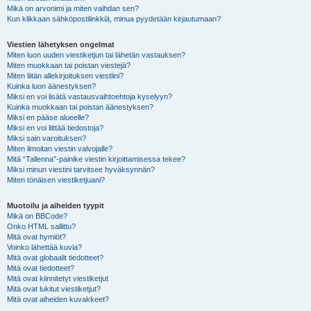
Mikä on arvonimi ja miten vaihdan sen?
Kun klikkaan sähköpostilinkkiä, minua pyydetään kirjautumaan?
Viestien lähetyksen ongelmat
Miten luon uuden viestiketjun tai lähetän vastauksen?
Miten muokkaan tai poistan viestejä?
Miten liitän allekirjoituksen viestiini?
Kuinka luon äänestyksen?
Miksi en voi lisätä vastausvaihtoehtoja kyselyyn?
Kuinka muokkaan tai poistan äänestyksen?
Miksi en pääse alueelle?
Miksi en voi liittää tiedostoja?
Miksi sain varoituksen?
Miten ilmoitan viestin valvojalle?
Mitä “Tallenna”-painike viestin kirjoittamisessa tekee?
Miksi minun viestini tarvitsee hyväksynnän?
Miten tönäisen viestiketjuani?
Muotoilu ja aiheiden tyypit
Mikä on BBCode?
Onko HTML sallittu?
Mitä ovat hymiöt?
Voinko lähettää kuvia?
Mitä ovat globaalit tiedotteet?
Mitä ovat tiedotteet?
Mitä ovat kiinnitetyt viestiketjut
Mitä ovat lukitut viestiketjut?
Mitä ovat aiheiden kuvakkeet?