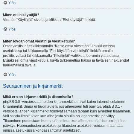
Ylös
Miten etsin käyttäjiä?
Vieraile “Käyttäjät”-sivulla ja klikkaa “Etsi käyttäjä”-linkkiä.
Ylös
Miten löydän omat viestini ja viestiketjuni?
Omat viestisi näet klikkaamalla “Katso omia viestejäsi”-linkkiä omissa
asetuksissa tai klikkaamalla “Etsi käyttäjän viesteistä”-linkkiä omalla
profiilisivullasi tai klikkaamalla “Pikalinkit”-valikkoa foorumin ylälaidassa.
Etsiäksesi omia viestiketjuja, käytä tarkennettua hakua ja täytä sen hakuehdot
haluamallasi tavalla.
Ylös
Seuraaminen ja kirjanmerkit
Mikä ero on kirjanmerkillä ja tilaamisella?
phpBB 3.0 -versiossa aiheiden kirjanmerkit toimivat kuten internet-selaimen
kirjanmerkit. Sinua ei huomautettu jos aiheeseen tuli päivitys. phpBB 3.1 -
versiosta lähtien kirjanmerkit toimivat samaan tapaan kuin aiheiden tilaaminen.
Voit saada ilmoituksen kun aihe josta sinulla on kirjanmerkki päivittyy.
Tilaaminen puolestaan huomauttaa sinua kun aiheeseen tai foorumiin tulee
päivitys. Huomautusten asetukset ja tilausten asetukset voidaan määrittää
omissa asetuksissa kohdassa “Omat asetukset”.