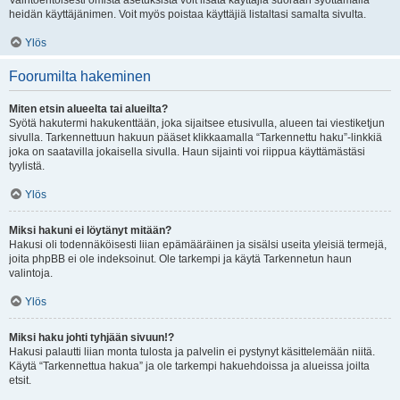
Vaihtoehtoisesti omista asetuksista voit lisätä käyttäjiä suoraan syöttämällä
heidän käyttäjänimen. Voit myös poistaa käyttäjiä listaltasi samalta sivulta.
Ylös
Foorumilta hakeminen
Miten etsin alueelta tai alueilta?
Syötä hakutermi hakukenttään, joka sijaitsee etusivulla, alueen tai viestiketjun
sivulla. Tarkennettuun hakuun pääset klikkaamalla “Tarkennettu haku”-linkkiä
joka on saatavilla jokaisella sivulla. Haun sijainti voi riippua käyttämästäsi
tyylistä.
Ylös
Miksi hakuni ei löytänyt mitään?
Hakusi oli todennäköisesti liian epämääräinen ja sisälsi useita yleisiä termejä,
joita phpBB ei ole indeksoinut. Ole tarkempi ja käytä Tarkennetun haun
valintoja.
Ylös
Miksi haku johti tyhjään sivuun!?
Hakusi palautti liian monta tulosta ja palvelin ei pystynyt käsittelemään niitä.
Käytä “Tarkennettua hakua” ja ole tarkempi hakuehdoissa ja alueissa joilta
etsit.