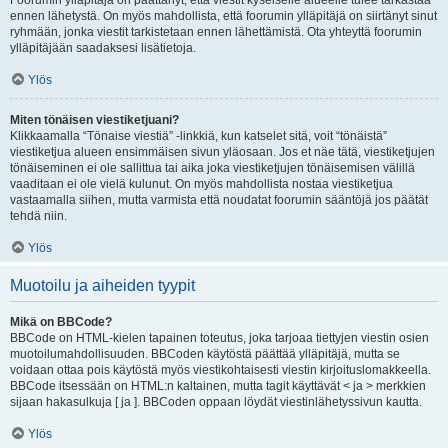
Foorumin ylläpitäjä on päättänyt, että viestit kyseiselle alueelle tulee tarkastaa
ennen lähetystä. On myös mahdollista, että foorumin ylläpitäjä on siirtänyt sinut
ryhmään, jonka viestit tarkistetaan ennen lähettämistä. Ota yhteyttä foorumin
ylläpitäjään saadaksesi lisätietoja.
Ylös
Miten tönäisen viestiketjuani?
Klikkaamalla “Tönaise viestiä” -linkkiä, kun katselet sitä, voit “tönäistä”
viestiketjua alueen ensimmäisen sivun yläosaan. Jos et näe tätä, viestiketjujen
tönäiseminen ei ole sallittua tai aika joka viestiketjujen tönäisemisen välillä
vaaditaan ei ole vielä kulunut. On myös mahdollista nostaa viestiketjua
vastaamalla siihen, mutta varmista että noudatat foorumin sääntöjä jos päätät
tehdä niin.
Ylös
Muotoilu ja aiheiden tyypit
Mikä on BBCode?
BBCode on HTML-kielen tapainen toteutus, joka tarjoaa tiettyjen viestin osien
muotoilumahdollisuuden. BBCoden käytöstä päättää ylläpitäjä, mutta se
voidaan ottaa pois käytöstä myös viestikohtaisesti viestin kirjoituslomakkeella.
BBCode itsessään on HTML:n kaltainen, mutta tagit käyttävät < ja > merkkien
sijaan hakasulkuja [ ja ]. BBCoden oppaan löydät viestinlähetyssivun kautta.
Ylös