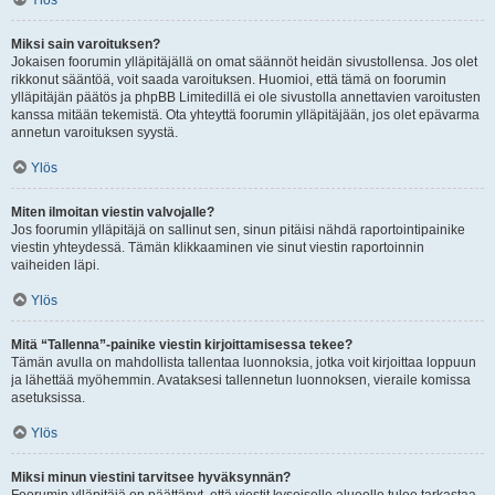
Ylös
Miksi sain varoituksen?
Jokaisen foorumin ylläpitäjällä on omat säännöt heidän sivustollensa. Jos olet
rikkonut sääntöä, voit saada varoituksen. Huomioi, että tämä on foorumin
ylläpitäjän päätös ja phpBB Limitedillä ei ole sivustolla annettavien varoitusten
kanssa mitään tekemistä. Ota yhteyttä foorumin ylläpitäjään, jos olet epävarma
annetun varoituksen syystä.
Ylös
Miten ilmoitan viestin valvojalle?
Jos foorumin ylläpitäjä on sallinut sen, sinun pitäisi nähdä raportointipainike
viestin yhteydessä. Tämän klikkaaminen vie sinut viestin raportoinnin
vaiheiden läpi.
Ylös
Mitä “Tallenna”-painike viestin kirjoittamisessa tekee?
Tämän avulla on mahdollista tallentaa luonnoksia, jotka voit kirjoittaa loppuun
ja lähettää myöhemmin. Avataksesi tallennetun luonnoksen, vieraile komissa
asetuksissa.
Ylös
Miksi minun viestini tarvitsee hyväksynnän?