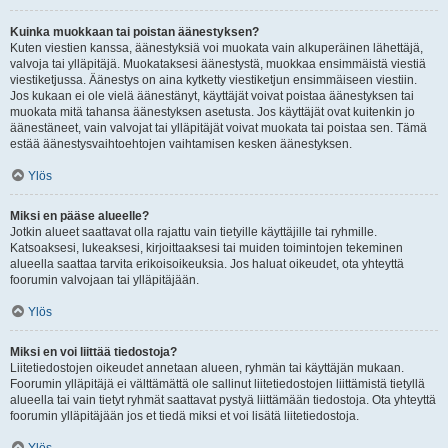
Kuinka muokkaan tai poistan äänestyksen?
Kuten viestien kanssa, äänestyksiä voi muokata vain alkuperäinen lähettäjä,
valvoja tai ylläpitäjä. Muokataksesi äänestystä, muokkaa ensimmäistä viestiä
viestiketjussa. Äänestys on aina kytketty viestiketjun ensimmäiseen viestiin.
Jos kukaan ei ole vielä äänestänyt, käyttäjät voivat poistaa äänestyksen tai
muokata mitä tahansa äänestyksen asetusta. Jos käyttäjät ovat kuitenkin jo
äänestäneet, vain valvojat tai ylläpitäjät voivat muokata tai poistaa sen. Tämä
estää äänestysvaihtoehtojen vaihtamisen kesken äänestyksen.
Ylös
Miksi en pääse alueelle?
Jotkin alueet saattavat olla rajattu vain tietyille käyttäjille tai ryhmille.
Katsoaksesi, lukeaksesi, kirjoittaaksesi tai muiden toimintojen tekeminen
alueella saattaa tarvita erikoisoikeuksia. Jos haluat oikeudet, ota yhteyttä
foorumin valvojaan tai ylläpitäjään.
Ylös
Miksi en voi liittää tiedostoja?
Liitetiedostojen oikeudet annetaan alueen, ryhmän tai käyttäjän mukaan.
Foorumin ylläpitäjä ei välttämättä ole sallinut liitetiedostojen liittämistä tietyllä
alueella tai vain tietyt ryhmät saattavat pystyä liittämään tiedostoja. Ota yhteyttä
foorumin ylläpitäjään jos et tiedä miksi et voi lisätä liitetiedostoja.