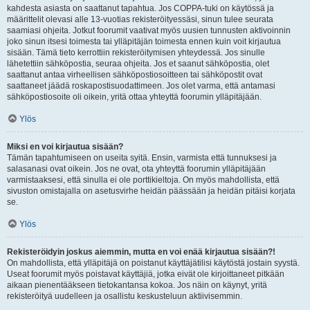
kahdesta asiasta on saattanut tapahtua. Jos COPPA-tuki on käytössä ja
määrittelit olevasi alle 13-vuotias rekisteröityessäsi, sinun tulee seurata
saamiasi ohjeita. Jotkut foorumit vaativat myös uusien tunnusten aktivoinnin
joko sinun itsesi toimesta tai ylläpitäjän toimesta ennen kuin voit kirjautua
sisään. Tämä tieto kerrottiin rekisteröitymisen yhteydessä. Jos sinulle
lähetettiin sähköpostia, seuraa ohjeita. Jos et saanut sähköpostia, olet
saattanut antaa virheellisen sähköpostiosoitteen tai sähköpostit ovat
saattaneet jäädä roskapostisuodattimeen. Jos olet varma, että antamasi
sähköpostiosoite oli oikein, yritä ottaa yhteyttä foorumin ylläpitäjään.
Ylös
Miksi en voi kirjautua sisään?
Tämän tapahtumiseen on useita syitä. Ensin, varmista että tunnuksesi ja
salasanasi ovat oikein. Jos ne ovat, ota yhteyttä foorumin ylläpitäjään
varmistaaksesi, että sinulla ei ole porttikieltoja. On myös mahdollista, että
sivuston omistajalla on asetusvirhe heidän päässään ja heidän pitäisi korjata
se.
Ylös
Rekisteröidyin joskus aiemmin, mutta en voi enää kirjautua sisään?!
On mahdollista, että ylläpitäjä on poistanut käyttäjätilisi käytöstä jostain syystä.
Useat foorumit myös poistavat käyttäjiä, jotka eivät ole kirjoittaneet pitkään
aikaan pienentääkseen tietokantansa kokoa. Jos näin on käynyt, yritä
rekisteröityä uudelleen ja osallistu keskusteluun aktiivisemmin.