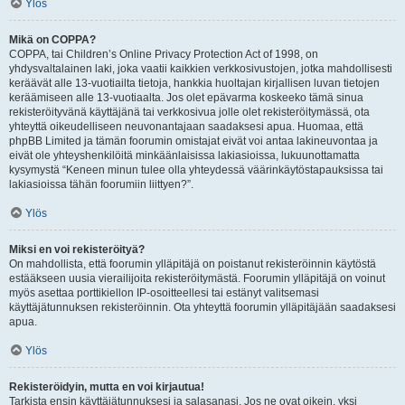
Ylös
Mikä on COPPA?
COPPA, tai Children’s Online Privacy Protection Act of 1998, on
yhdysvaltalainen laki, joka vaatii kaikkien verkkosivustojen, jotka mahdollisesti
keräävät alle 13-vuotiailta tietoja, hankkia huoltajan kirjallisen luvan tietojen
keräämiseen alle 13-vuotiaalta. Jos olet epävarma koskeeko tämä sinua
rekisteröityvänä käyttäjänä tai verkkosivua jolle olet rekisteröitymässä, ota
yhteyttä oikeudelliseen neuvonantajaan saadaksesi apua. Huomaa, että
phpBB Limited ja tämän foorumin omistajat eivät voi antaa lakineuvontaa ja
eivät ole yhteyshenkilöitä minkäänlaisissa lakiasioissa, lukuunottamatta
kysymystä “Keneen minun tulee olla yhteydessä väärinkäytöstapauksissa tai
lakiasioissa tähän foorumiin liittyen?”.
Ylös
Miksi en voi rekisteröityä?
On mahdollista, että foorumin ylläpitäjä on poistanut rekisteröinnin käytöstä
estääkseen uusia vierailijoita rekisteröitymästä. Foorumin ylläpitäjä on voinut
myös asettaa porttikiellon IP-osoitteellesi tai estänyt valitsemasi
käyttäjätunnuksen rekisteröinnin. Ota yhteyttä foorumin ylläpitäjään saadaksesi
apua.
Ylös
Rekisteröidyin, mutta en voi kirjautua!
Tarkista ensin käyttäjätunnuksesi ja salasanasi. Jos ne ovat oikein, yksi