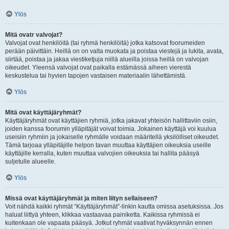
Ylös
Mitä ovatr valvojat?
Valvojat ovat henkilöitä (tai ryhmä henkilöitä) jotka katsovat foorumeiden
perään päivittäin. Heillä on on valta muokata ja poistaa viestejä ja lukita, avata,
siirtää, poistaa ja jakaa viestiketjuja niillä alueilla joissa heillä on valvojan
oikeudet. Yleensä valvojat ovat paikalla estämässä aiheen vierestä
keskustelua tai hyvien tapojen vastaisen materiaalin lähettämistä.
Ylös
Mitä ovat käyttäjäryhmät?
Käyttäjäryhmät ovat käyttäjien ryhmiä, jotka jakavat yhteisön hallittaviin osiin,
joiden kanssa foorumin ylläpitäjät voivat toimia. Jokainen käyttäjä voi kuulua
useisiin ryhmiin ja jokaiselle ryhmälle voidaan määritellä yksilölliset oikeudet.
Tämä tarjoaa ylläpitäjille helpon tavan muuttaa käyttäjien oikeuksia useille
käyttäjille kerralla, kuten muuttaa valvojien oikeuksia tai hallita pääsyä
suljetulle alueelle.
Ylös
Missä ovat käyttäjäryhmät ja miten liityn sellaiseen?
Voit nähdä kaikki ryhmät “Käyttäjäryhmät”-linkin kautta omissa asetuksissa. Jos
haluat liittyä yhteen, klikkaa vastaavaa painiketta. Kaikissa ryhmissä ei
kuitenkaan ole vapaata pääsyä. Jotkut ryhmät vaativat hyväksynnän ennen