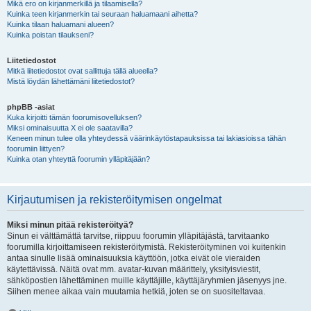
Mikä ero on kirjanmerkillä ja tilaamisella?
Kuinka teen kirjanmerkin tai seuraan haluamaani aihetta?
Kuinka tilaan haluamani alueen?
Kuinka poistan tilaukseni?
Liitetiedostot
Mitkä liitetiedostot ovat sallittuja tällä alueella?
Mistä löydän lähettämäni liitetiedostot?
phpBB -asiat
Kuka kirjoitti tämän foorumisovelluksen?
Miksi ominaisuutta X ei ole saatavilla?
Keneen minun tulee olla yhteydessä väärinkäytöstapauksissa tai lakiasioissa tähän
foorumiin liittyen?
Kuinka otan yhteyttä foorumin ylläpitäjään?
Kirjautumisen ja rekisteröitymisen ongelmat
Miksi minun pitää rekisteröityä?
Sinun ei välttämättä tarvitse, riippuu foorumin ylläpitäjästä, tarvitaanko
foorumilla kirjoittamiseen rekisteröitymistä. Rekisteröityminen voi kuitenkin
antaa sinulle lisää ominaisuuksia käyttöön, jotka eivät ole vieraiden
käytettävissä. Näitä ovat mm. avatar-kuvan määrittely, yksityisviestit,
sähköpostien lähettäminen muille käyttäjille, käyttäjäryhmien jäsenyys jne.
Siihen menee aikaa vain muutamia hetkiä, joten se on suositeltavaa.