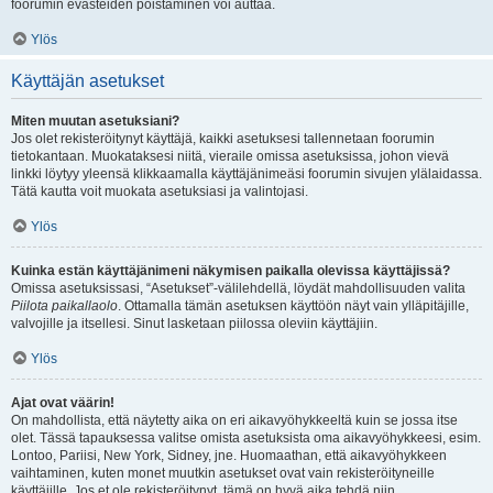
foorumin evästeiden poistaminen voi auttaa.
Ylös
Käyttäjän asetukset
Miten muutan asetuksiani?
Jos olet rekisteröitynyt käyttäjä, kaikki asetuksesi tallennetaan foorumin
tietokantaan. Muokataksesi niitä, vieraile omissa asetuksissa, johon vievä
linkki löytyy yleensä klikkaamalla käyttäjänimeäsi foorumin sivujen ylälaidassa.
Tätä kautta voit muokata asetuksiasi ja valintojasi.
Ylös
Kuinka estän käyttäjänimeni näkymisen paikalla olevissa käyttäjissä?
Omissa asetuksissasi, “Asetukset”-välilehdellä, löydät mahdollisuuden valita
Piilota paikallaolo
. Ottamalla tämän asetuksen käyttöön näyt vain ylläpitäjille,
valvojille ja itsellesi. Sinut lasketaan piilossa oleviin käyttäjiin.
Ylös
Ajat ovat väärin!
On mahdollista, että näytetty aika on eri aikavyöhykkeeltä kuin se jossa itse
olet. Tässä tapauksessa valitse omista asetuksista oma aikavyöhykkeesi, esim.
Lontoo, Pariisi, New York, Sidney, jne. Huomaathan, että aikavyöhykkeen
vaihtaminen, kuten monet muutkin asetukset ovat vain rekisteröityneille
käyttäjille. Jos et ole rekisteröitynyt, tämä on hyvä aika tehdä niin.