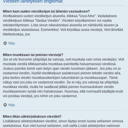
Viestien lähetyksen ongelmat
Miten luon uuden viestiketjun tai lähetän vastauksen?
Aloittaaksesi uuden viestiketjun alueella, klikkaa "Uusi Aihe". Vastataksesi
viestiketjuun klikkaa "Vastaa Viestiin". Viestien kirjoittaminen voi vaatia
rekisteröitymisen. Lista sinun oikeuksistasi alueella on nähtävillä alueen ja
viestiketjun alalaidassa. Esimerkiksi: Voit kirjoittaa uusia viestejä, Voit lähettää
liitetiedostoja, jne.
Ylös
Miten muokkaan tai poistan viestejä?
Jos et ole foorumin ylläpitäjä tai valvoja, voit muokata vain omia viestejäsi. Voit
muokata viestiä klikkaamalla muokkaa-painiketta haluamassasi viestissä.
Joskus painike toimii vain tietyn ajan viestin luomisen jälkeen. Jos joku on jo
vastannut viestiin, löydät viestiketjuun palatessasi pienen tekstin viestisi alla,
joka kertoo viestin muokkauskertojen lukumäärän ja muokkausajan. Tämä
näkyy vain jos joku on vastannut viestiin. Se ei näy, jos valvoja tai ylläpitäjä
muokkaa viestiä, mutta he saattavat jättää pienen huomautuksen viestin
muokkaamisen syistä niin halutessaan. Huomaa, että normaalit käyttäjät eivät
voi poistaa viestejä, jos niihin on joku vastannut.
Ylös
Miten liitän allekirjoituksen viestiini?
Lisätäksesi allekirjoituksen viestiisi, sinun täytyy ensin luoda sellainen omissa
asetuksissa. Kun olet luonut sellaisen, voit valita
Lisää allekirjoitus
-valinnan