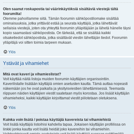
Olen saanut roskapostia tai väärinkäytöksiä sisältäviä viestejä tältä
foorumilta!
Olemme pahoillamme siitä. Tämän foorumin sähköpostilomake sisältää
ominaisuuksia, jotka yrittävät estää ja seurata käyttäjiä, jotka lähettävät
sellaisia viestejä, joten ota yhteyttä foorumin ylläpitäjään ja lähetä hänelle täysi
kopio saamastasi sähköpostista. On tärkeää, että se sisältää kaikki
otsaketiedot sähköpostista, jotka sisältävät viestin lähettäjän tiedot. Foorumin
ylläpitäjä voi sitten toimia tarpeen mukaan.
Ylös
Ystävät ja vihamiehet
Mitä ovat kaveri ja vihamieslistat?
Voit käyttää näitä listoja muiden foorumin käyttäjien organisointiin.
Kaverilistalle lisätään käyttäjiä omien asetusten kautta. Tämä auttaa nopeasti
näkemään jos he ovat paikalla ja yksityisviestien lähettämisessä. Teemasta
riippuen näiden käyttäjien viestit saatetaan myös korostaa. Jos lisäät käyttäjän
vihamieheksi, kaikki käyttäjän kirjoittamat viestit piilotetaan oletuksena.
Ylös
Kuinka voin lisätä / poistaa käyttäjiä kavereista tai vihamiehistä
Voit lisätä käyttäjiä listoihisi kahdella tapaa. Jokaisen käyttäjän profiilissa on
linkki jonka kautta voit lisätä heidät joko kavereihin tai vihamiehiin.