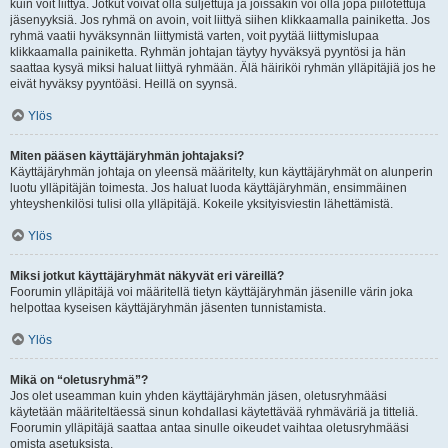
kuin voit liittyä. Jotkut voivat olla suljettuja ja joissakin voi olla jopa piilotettuja
jäsenyyksiä. Jos ryhmä on avoin, voit liittyä siihen klikkaamalla painiketta. Jos
ryhmä vaatii hyväksynnän liittymistä varten, voit pyytää liittymislupaa
klikkaamalla painiketta. Ryhmän johtajan täytyy hyväksyä pyyntösi ja hän
saattaa kysyä miksi haluat liittyä ryhmään. Älä häiriköi ryhmän ylläpitäjiä jos he
eivät hyväksy pyyntöäsi. Heillä on syynsä.
Ylös
Miten pääsen käyttäjäryhmän johtajaksi?
Käyttäjäryhmän johtaja on yleensä määritelty, kun käyttäjäryhmät on alunperin
luotu ylläpitäjän toimesta. Jos haluat luoda käyttäjäryhmän, ensimmäinen
yhteyshenkilösi tulisi olla ylläpitäjä. Kokeile yksityisviestin lähettämistä.
Ylös
Miksi jotkut käyttäjäryhmät näkyvät eri väreillä?
Foorumin ylläpitäjä voi määritellä tietyn käyttäjäryhmän jäsenille värin joka
helpottaa kyseisen käyttäjäryhmän jäsenten tunnistamista.
Ylös
Mikä on “oletusryhmä”?
Jos olet useamman kuin yhden käyttäjäryhmän jäsen, oletusryhmääsi
käytetään määriteltäessä sinun kohdallasi käytettävää ryhmäväriä ja titteliä.
Foorumin ylläpitäjä saattaa antaa sinulle oikeudet vaihtaa oletusryhmääsi
omista asetuksista.