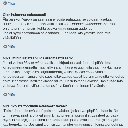
Ylös
Olen hukannut salasanani!
Älä panikoi! Vaikka salasanaasi ei voida palauttaa, se voidaan asettaa
uudelleen. Käy kirjautumissivulla ja klikkaa
Unohdin salasanani
. Seuraa
ohjeita ja sinun pitäisi kohta pystyä kirjautumaan uudelleen.
Jos et pysty asettamaan salasanaasi uudelleen, ota yhteyttä foorumin
ylläpitäjään.
Ylös
Miksi minut kirjataan ulos automaattisesti?
Jos et valitse
Muista minut
-laatikkoa kirjautuessasi, foorumi pitää sinut
kirjautuneena ennalta määritellyn ajan. Tämä estää muita väärinkäyttämästä
tunnuksiasi. Pysyäksesi kirjautuneena, valitse
Muista minut
-valinta
kirjautuessasi. Tämä ei ole suositeltavaa, jos käytät foorumia jaetulta koneelta,
esim. kirjastossa, nettikahvilassa tai koulun tietokoneluokassa. Jos et näe tätä
valintaa, foorumin ylläpitäjä on estänyt tämän toiminnon käyttämisen.
Ylös
Mitä “Poista foorumin evästeet” tekee?
“Poista foorumin evästeet” poistaa evästeet, jotka ovat phpBB:n luomia. Ne
tunnistavat sinut ja pitävät sinut kirjautuneena foorumille. Evästeet tarjoavat
myös toimintoja, kuten luettujen seurantaa, jos ne ovat foorumin ylläpitäjän
käyttöönottamia. Jos sinulla on sisään tai uloskirjautumisen kanssa ongelmia,