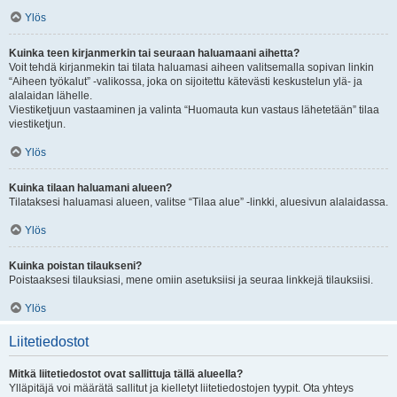
Ylös
Kuinka teen kirjanmerkin tai seuraan haluamaani aihetta?
Voit tehdä kirjanmekin tai tilata haluamasi aiheen valitsemalla sopivan linkin
“Aiheen työkalut” -valikossa, joka on sijoitettu kätevästi keskustelun ylä- ja
alalaidan lähelle.
Viestiketjuun vastaaminen ja valinta “Huomauta kun vastaus lähetetään” tilaa
viestiketjun.
Ylös
Kuinka tilaan haluamani alueen?
Tilataksesi haluamasi alueen, valitse “Tilaa alue” -linkki, aluesivun alalaidassa.
Ylös
Kuinka poistan tilaukseni?
Poistaaksesi tilauksiasi, mene omiin asetuksiisi ja seuraa linkkejä tilauksiisi.
Ylös
Liitetiedostot
Mitkä liitetiedostot ovat sallittuja tällä alueella?
Ylläpitäjä voi määrätä sallitut ja kielletyt liitetiedostojen tyypit. Ota yhteys