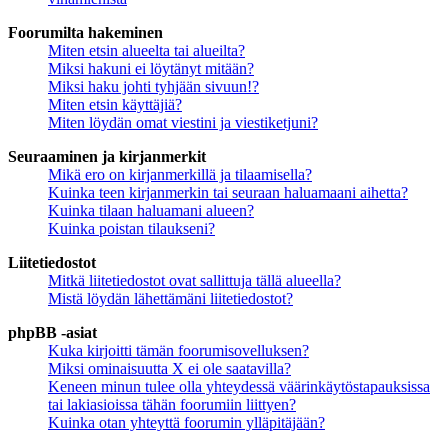
Foorumilta hakeminen
Miten etsin alueelta tai alueilta?
Miksi hakuni ei löytänyt mitään?
Miksi haku johti tyhjään sivuun!?
Miten etsin käyttäjiä?
Miten löydän omat viestini ja viestiketjuni?
Seuraaminen ja kirjanmerkit
Mikä ero on kirjanmerkillä ja tilaamisella?
Kuinka teen kirjanmerkin tai seuraan haluamaani aihetta?
Kuinka tilaan haluamani alueen?
Kuinka poistan tilaukseni?
Liitetiedostot
Mitkä liitetiedostot ovat sallittuja tällä alueella?
Mistä löydän lähettämäni liitetiedostot?
phpBB -asiat
Kuka kirjoitti tämän foorumisovelluksen?
Miksi ominaisuutta X ei ole saatavilla?
Keneen minun tulee olla yhteydessä väärinkäytöstapauksissa
tai lakiasioissa tähän foorumiin liittyen?
Kuinka otan yhteyttä foorumin ylläpitäjään?