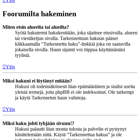
Ylös
Foorumilta hakeminen
Miten etsin alueelta tai alueilta?
Syötä hakutermi hakukenttään, joka sijaitsee etusivulla, alueen
tai viestiketjun sivulla. Tarkennettuun hakuun pääset
klikkaamalla “Tarkennettu haku”-linkkiä joka on saatavilla
jokaisella sivulla. Haun sijainti voi riippua käyttämästäsi
tyylistä.
Ylös
Miksi hakuni ei löytänyt mitään?
Hakusi oli todennäköisesti liian epämääräinen ja sisälsi useita
yleisiä termejä, joita phpBB ei ole indeksoinut. Ole tarkempi
ja käytä Tarkennetun haun valintoja.
Ylös
Miksi haku johti tyhjään sivuun!?
Hakusi palautti liian monta tulosta ja palvelin ei pystynyt
käsittelemään niitä. Käytä “Tarkennettua hakua” ja ole