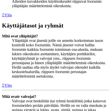
Aiheiden kuvakkeiden käyttöoikeudet riippuvat foorumin
ylläpitäjän määrittelemistä oikeuksista.
Ylös
Käyttäjätasot ja ryhmät
Mitä ovat ylläpitäjät?
Ylläpitäjät ovat jäseniä joille on annettu korkeimman tason
kontrolli koko foorumiin. Nämä jäsenet voivat hallita
foorumin kaikkia foorumin toiminnan osa-alueita, mukaan
lukien oikeuksien asettaminen, käyttäjien porttikiellot,
käyttäjäryhmät ja valvojat yms., riippuen foorumin
perustajasta ja hänen ylläpitäjille määrittelemistä oikeuksista.
Heillä saattaa olla myös täydet valvojan oikeudet kaikilla
keskustelualueilla, riippuen foorumin perustajan
määrittelemistä asetuksista.
Ylös
Mitä ovatr valvojat?
Valvojat ovat henkilöitä (tai ryhmä henkilöitä) jotka katsovat
foorumeiden perään päivittäin. Heillä on on valta muokata ja
poistaa viestejä ja lukita, avata, siirtää, poistaa ja jakaa