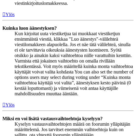
viestinkirjoituslomakkeessa.
Ylös
Kuinka luon äänestyksen?
Kun kirjoitat uuta viestiketjua tai muokkaat viestiketjun
ensimmäistä viestiä, klikkaa "Luo äänestys"-välilehteä
viestilomakkeen alapuolella. Jos et näe tätä välilehteä, sinulla
ei ole tarvittavia oikeuksia äänestysten luomiseen. Syötä
otsikko ja ainakin kaksi vaihtoehtoa niille varattuihin kenttiin.
Varmista että jokainen vaihtoehto on omalla rivillään
tekstikentässä. Voit myös määritellä kuinka monta vaihtoehtoa
käyttäjät voivat valita kohdasta You can also set the number of
options users may select during voting under “Kuinka monta
vaihtoehtoa käyttäjä voi valita”, äänestyksen kesto päivinä (0
kestää loputtomasti) ja viimeisenä voit antaa käyttäjille
mahdollisuuden muuttaa ääntään.
Ylös
Miksi en voi lisätä vastausvaihtoehtoja kyselyyn?
Kyselyn vastausvaihtoehtojen määrä on foorumin ylläpitäjän
määrittelemä. Jos tarvitset enemmän vaihtoehtoja kuin on
sallittu, ota yhteyttä foorumin ylläpitäjään.