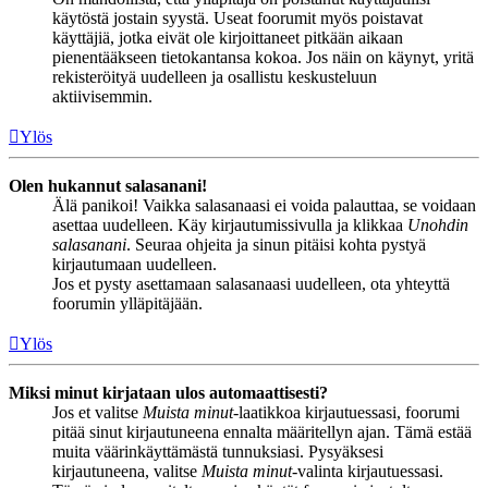
käytöstä jostain syystä. Useat foorumit myös poistavat
käyttäjiä, jotka eivät ole kirjoittaneet pitkään aikaan
pienentääkseen tietokantansa kokoa. Jos näin on käynyt, yritä
rekisteröityä uudelleen ja osallistu keskusteluun
aktiivisemmin.
Ylös
Olen hukannut salasanani!
Älä panikoi! Vaikka salasanaasi ei voida palauttaa, se voidaan
asettaa uudelleen. Käy kirjautumissivulla ja klikkaa
Unohdin
salasanani
. Seuraa ohjeita ja sinun pitäisi kohta pystyä
kirjautumaan uudelleen.
Jos et pysty asettamaan salasanaasi uudelleen, ota yhteyttä
foorumin ylläpitäjään.
Ylös
Miksi minut kirjataan ulos automaattisesti?
Jos et valitse
Muista minut
-laatikkoa kirjautuessasi, foorumi
pitää sinut kirjautuneena ennalta määritellyn ajan. Tämä estää
muita väärinkäyttämästä tunnuksiasi. Pysyäksesi
kirjautuneena, valitse
Muista minut
-valinta kirjautuessasi.