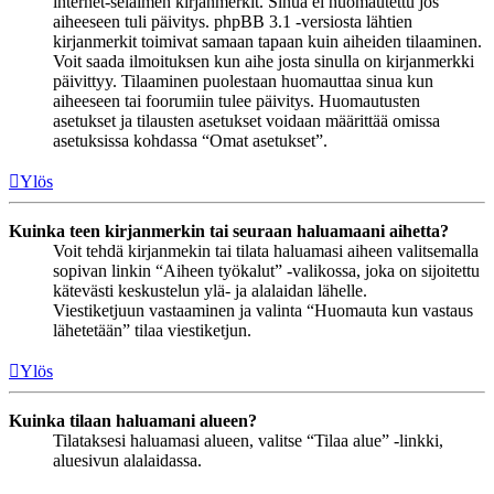
internet-selaimen kirjanmerkit. Sinua ei huomautettu jos
aiheeseen tuli päivitys. phpBB 3.1 -versiosta lähtien
kirjanmerkit toimivat samaan tapaan kuin aiheiden tilaaminen.
Voit saada ilmoituksen kun aihe josta sinulla on kirjanmerkki
päivittyy. Tilaaminen puolestaan huomauttaa sinua kun
aiheeseen tai foorumiin tulee päivitys. Huomautusten
asetukset ja tilausten asetukset voidaan määrittää omissa
asetuksissa kohdassa “Omat asetukset”.
Ylös
Kuinka teen kirjanmerkin tai seuraan haluamaani aihetta?
Voit tehdä kirjanmekin tai tilata haluamasi aiheen valitsemalla
sopivan linkin “Aiheen työkalut” -valikossa, joka on sijoitettu
kätevästi keskustelun ylä- ja alalaidan lähelle.
Viestiketjuun vastaaminen ja valinta “Huomauta kun vastaus
lähetetään” tilaa viestiketjun.
Ylös
Kuinka tilaan haluamani alueen?
Tilataksesi haluamasi alueen, valitse “Tilaa alue” -linkki,
aluesivun alalaidassa.