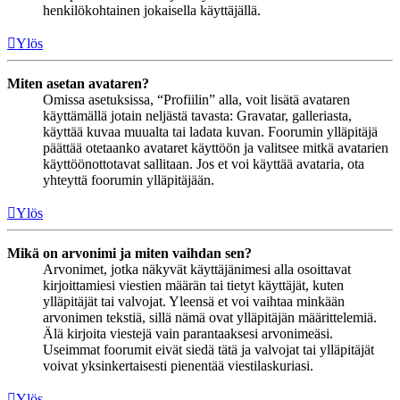
henkilökohtainen jokaisella käyttäjällä.
Ylös
Miten asetan avataren?
Omissa asetuksissa, “Profiilin” alla, voit lisätä avataren
käyttämällä jotain neljästä tavasta: Gravatar, galleriasta,
käyttää kuvaa muualta tai ladata kuvan. Foorumin ylläpitäjä
päättää otetaanko avataret käyttöön ja valitsee mitkä avatarien
käyttöönottotavat sallitaan. Jos et voi käyttää avataria, ota
yhteyttä foorumin ylläpitäjään.
Ylös
Mikä on arvonimi ja miten vaihdan sen?
Arvonimet, jotka näkyvät käyttäjänimesi alla osoittavat
kirjoittamiesi viestien määrän tai tietyt käyttäjät, kuten
ylläpitäjät tai valvojat. Yleensä et voi vaihtaa minkään
arvonimen tekstiä, sillä nämä ovat ylläpitäjän määrittelemiä.
Älä kirjoita viestejä vain parantaaksesi arvonimeäsi.
Useimmat foorumit eivät siedä tätä ja valvojat tai ylläpitäjät
voivat yksinkertaisesti pienentää viestilaskuriasi.
Ylös