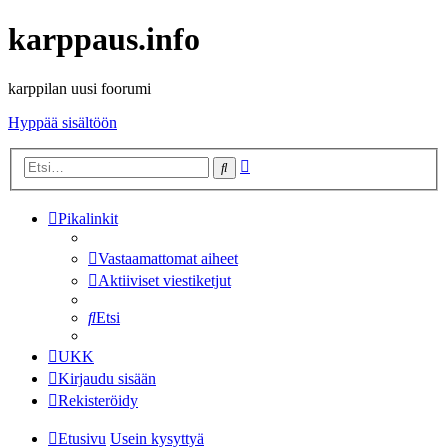
karppaus.info
karppilan uusi foorumi
Hyppää sisältöön
Tarkennettu
Etsi
haku
Pikalinkit
Vastaamattomat aiheet
Aktiiviset viestiketjut
Etsi
UKK
Kirjaudu sisään
Rekisteröidy
Etusivu
Usein kysyttyä