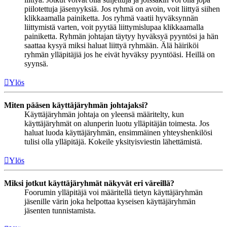
piilotettuja jäsenyyksiä. Jos ryhmä on avoin, voit liittyä siihen
klikkaamalla painiketta. Jos ryhmä vaatii hyväksynnän
liittymistä varten, voit pyytää liittymislupaa klikkaamalla
painiketta. Ryhmän johtajan täytyy hyväksyä pyyntösi ja hän
saattaa kysyä miksi haluat liittyä ryhmään. Älä häiriköi
ryhmän ylläpitäjiä jos he eivät hyväksy pyyntöäsi. Heillä on
syynsä.
Ylös
Miten pääsen käyttäjäryhmän johtajaksi?
Käyttäjäryhmän johtaja on yleensä määritelty, kun
käyttäjäryhmät on alunperin luotu ylläpitäjän toimesta. Jos
haluat luoda käyttäjäryhmän, ensimmäinen yhteyshenkilösi
tulisi olla ylläpitäjä. Kokeile yksityisviestin lähettämistä.
Ylös
Miksi jotkut käyttäjäryhmät näkyvät eri väreillä?
Foorumin ylläpitäjä voi määritellä tietyn käyttäjäryhmän
jäsenille värin joka helpottaa kyseisen käyttäjäryhmän
jäsenten tunnistamista.