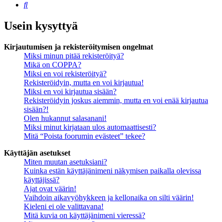
Etsi
Usein kysyttyä
Kirjautumisen ja rekisteröitymisen ongelmat
Miksi minun pitää rekisteröityä?
Mikä on COPPA?
Miksi en voi rekisteröityä?
Rekisteröidyin, mutta en voi kirjautua!
Miksi en voi kirjautua sisään?
Rekisteröidyin joskus aiemmin, mutta en voi enää kirjautua
sisään?!
Olen hukannut salasanani!
Miksi minut kirjataan ulos automaattisesti?
Mitä “Poista foorumin evästeet” tekee?
Käyttäjän asetukset
Miten muutan asetuksiani?
Kuinka estän käyttäjänimeni näkymisen paikalla olevissa
käyttäjissä?
Ajat ovat väärin!
Vaihdoin aikavyöhykkeen ja kellonaika on silti väärin!
Kieleni ei ole valittavana!
Mitä kuvia on käyttäjänimeni vieressä?