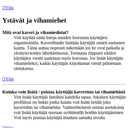
Ylös
Ystävät ja vihamiehet
Mitä ovat kaveri ja vihamieslistat?
Voit käyttää näitä listoja muiden foorumin käyttäjien
organisointiin. Kaverilistalle lisätään käyttäjiä omien asetusten
kautta. Tämä auttaa nopeasti näkemään jos he ovat paikalla ja
yksityisviestien lähettämisessä. Teemasta riippuen näiden
käyttäjien viestit saatetaan myös korostaa. Jos lisäät käyttäjän
vihamieheksi, kaikki käyttäjän kirjoittamat viestit piilotetaan
oletuksena.
Ylös
Kuinka voin lisätä / poistaa käyttäjiä kavereista tai vihamiehistä
Voit lisätä käyttäjiä listoihisi kahdella tapaa. Jokaisen käyttäjän
profiilissa on linkki jonka kautta voit lisätä heidät joko
kavereihin tai vihamiehiin. Vaihtoehtoisesti omista asetuksista
voit lisätä käyttäjiä suoraan syöttämällä heidän käyttäjänimen.
Voit myös poistaa käyttäjiä listaltasi samalta sivulta.