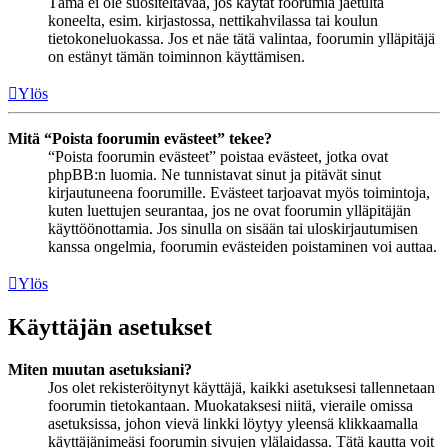
Tämä ei ole suositeltavaa, jos käytät foorumia jaetulta
koneelta, esim. kirjastossa, nettikahvilassa tai koulun
tietokoneluokassa. Jos et näe tätä valintaa, foorumin ylläpitäjä
on estänyt tämän toiminnon käyttämisen.
Ylös
Mitä “Poista foorumin evästeet” tekee?
“Poista foorumin evästeet” poistaa evästeet, jotka ovat
phpBB:n luomia. Ne tunnistavat sinut ja pitävät sinut
kirjautuneena foorumille. Evästeet tarjoavat myös toimintoja,
kuten luettujen seurantaa, jos ne ovat foorumin ylläpitäjän
käyttöönottamia. Jos sinulla on sisään tai uloskirjautumisen
kanssa ongelmia, foorumin evästeiden poistaminen voi auttaa.
Ylös
Käyttäjän asetukset
Miten muutan asetuksiani?
Jos olet rekisteröitynyt käyttäjä, kaikki asetuksesi tallennetaan
foorumin tietokantaan. Muokataksesi niitä, vieraile omissa
asetuksissa, johon vievä linkki löytyy yleensä klikkaamalla
käyttäjänimeäsi foorumin sivujen ylälaidassa. Tätä kautta voit