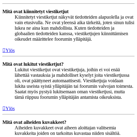
Mitä ovat kiinnitetyt viestiketjut
Kiinnitetyt viestiketjut näkyvät tiedotteiden alapuolella ja ovat
vain etusivulla. Ne ovat yleensä aika tärkeitä, joten sinun tulisi
lukea ne aina kun mahdollista. Kuten tiedotteiden ja
globaalien tiedotteiden kanssa, viestiketjujen kiinnittämisen
oikeudet määrittelee foorumin ylläpitäjä.
Ylös
Mitä ovat lukitut viestiketjut?
Lukitut viestiketjut ovat viestiketjuja, joihin ei voi enää
lähettää vastauksia ja mahdolliset kyselyt joita viestiketjussa
oli, ovat päättyneet automaattisesti. Viestiketjuja voidaan
lukita useista syistä ylläpitäjän tai foorumin valvojan toimesta.
Saatat myös pystyä lukitsemaan oman viestiketjusi, mutta
tämä riippuu foorumin ylläpitäjän antamista oikeuksista.
Ylös
Mitä ovat aiheiden kuvakkeet?
Aiheiden kuvakkeet ovat aiheen aloittajan valitsemia
kuvakkeita joiden on tarkoitus kuvastaa niiden sisältöä.