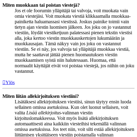
Miten muokkaan tai poistan viestejä?
Jos et ole foorumin ylläpitäjä tai valvoja, voit muokata vain
omia viestejäsi. Voit muokata viestiä klikkaamalla muokkaa-
painiketta haluamassasi viestissä. Joskus painike toimii vain
tietyn ajan viestin luomisen jälkeen. Jos joku on jo vastannut
viestiin, löydät viestiketjuun palatessasi pienen tekstin viestisi
alla, joka kertoo viestin muokkauskertojen lukumäärän ja
muokkausajan. Tämä näkyy vain jos joku on vastannut
viestiin. Se ei näy, jos valvoja tai ylläpitäjä muokkaa viestiä,
mutta he saattavat jättää pienen huomautuksen viestin
muokkaamisen syistä niin halutessaan. Huomaa, että
normaalit käyttäjät eivät voi poistaa viestejä, jos niihin on joku
vastannut.
Ylös
Miten liitän allekirjoituksen viestiini?
Lisätäksesi allekirjoituksen viestiisi, sinun täytyy ensin luoda
sellainen omissa asetuksissa. Kun olet luonut sellaisen, voit
valita
Lisää allekirjoitus
-valinnan viestin
kirjoituslomakkeessa. Voit myös lisätä allekirjoituksen
automaattisesti aina kaikkiin viesteihisi tekemällä valinnan
omissa asetuksissa. Jos teet niin, voit silti estää allekirjoituksen
liittämisen yksittäiseen viestiin poistamalla valinnan