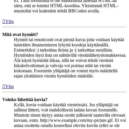
Ei. Tällä foorumilla ei ole mahdollista lähettää HTML:ää
siten, että se toimisi HTML-koodina. Yleisimmät HTML-
muotoilut voi kuitenkin tehdä BBCoden avulla.
Ylös
Mitä ovat hymiöt?
Hymiöt tai emoticonit ovat pieniä kuvia joita voidaan käyttää
tunteiden ilmaisemiseen lyhyitä koodeja käyttämällä.
Esimerkiksi :) tarkoittaa iloista ja :( tarkoittaa surullista.
Hymiöiden täysi lista on nähtävillä viestinlähetyslomakkeessa.
Älä käytä hymiöitä liikaa, sillä ne voivat tehdä viestistä
lukukelvottoman ja valvoja voi poistaa niitä tai viestin
kokonaan. Foorumin ylläpitäjä on voinut myös määritellä
rajan yksittäisen viestin hymiöiden määrälle.
Ylös
Voinko lähettää kuvia?
Kyllä, kuvia voidaan käyttää viesteissäsi. Jos ylläpitäjä on
sallinut liitteet, voit mahdollisesti ladata kuvan foorumille.
Muutoin sinun täytyy antaa osoite julkisesti saatavilla olevaan
kuvaan, esim. http://www.example.com/my-picture.gif. Et voi
antaa osoitetta omalla koneellasi oleviin kuviin (ellei se ole