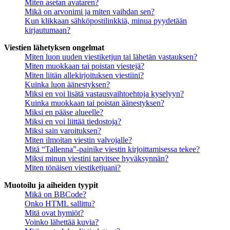
Miten asetan avataren?
Mikä on arvonimi ja miten vaihdan sen?
Kun klikkaan sähköpostilinkkiä, minua pyydetään
kirjautumaan?
Viestien lähetyksen ongelmat
Miten luon uuden viestiketjun tai lähetän vastauksen?
Miten muokkaan tai poistan viestejä?
Miten liitän allekirjoituksen viestiini?
Kuinka luon äänestyksen?
Miksi en voi lisätä vastausvaihtoehtoja kyselyyn?
Kuinka muokkaan tai poistan äänestyksen?
Miksi en pääse alueelle?
Miksi en voi liittää tiedostoja?
Miksi sain varoituksen?
Miten ilmoitan viestin valvojalle?
Mitä “Tallenna”-painike viestin kirjoittamisessa tekee?
Miksi minun viestini tarvitsee hyväksynnän?
Miten tönäisen viestiketjuani?
Muotoilu ja aiheiden tyypit
Mikä on BBCode?
Onko HTML sallittu?
Mitä ovat hymiöt?
Voinko lähettää kuvia?