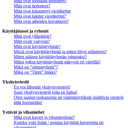
Mitä ovat globaalit tiedotteet?
Mitä ovat tiedotteet?
Mitä ovat kiinnitetyt viestiketjut
Mitä ovat lukitut viestiketjut?
Mitä ovat aiheiden kuvakkeet?
Käyttäjätasot ja ryhmät
Mitä ovat ylläpitäjät?
Mitä ovatr valvojat?
Mitä ovat käyttäjäryhmät?
Missä ovat käyttäjäryhmät ja miten liityn sellaiseen?
Miten pääsen käyttäjäryhmän johtajaksi?
Miksi jotkut käyttäjäryhmät näkyvät eri väreillä?
Mikä on “oletusryhmä”?
Mikä on “Tiimi” linkki?
Yksityisviestit
En voi lähettää yksityisviestejä!
Saan yksityisviestejä joita en halua!
Olen saanut roskapostia tai väärinkäytöksiä sisältäviä viestejä
tältä foorumilta!
Ystävät ja vihamiehet
Mitä ovat kaveri ja vihamieslistat?
Kuinka voin lisätä / poistaa käyttäjiä kavereista tai
vihamiehistä