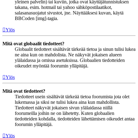
yleinen palvelin) tai kuviin, jotka ovat käyttäjätunnistuksen
takana, esim. hotmail tai yahoo sähköpostilaatikot,
salasanasuojatut sivustot, jne. Näyttääksesi kuvan, käytä
BBCoden [img]-tagia.
Ylös
Mitä ovat globaalit tiedotteet?
Globaalit tiedotteet sisältävät tärkeää tietoa ja sinun tulisi lukea
ne aina kun on mahdolista. Ne näkyvät jokaisen alueen
ylälaidassa ja omissa asetuksissa. Globaalien tiedotteiden
oikeudet myöntää foorumin ylläpitäjä.
Ylös
Mitä ovat tiedotteet?
Tiedotteet usein sisältävät tärkeää tietoa foorumista jota olet
lukemassa ja siksi ne tulisi lukea aina kun mahdollista.
Tiedotteet näkyvät jokaisen sivun ylälaidassa niillä
foorumeilla joihin ne on lähetetty. Kuten globaalien
tiedotteiden kohdalla, tiedotteiden lähettämisen oikeudet antaa
foorumin ylläpitäjä.
Ylös