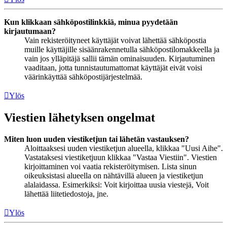
Kun klikkaan sähköpostilinkkiä, minua pyydetään
kirjautumaan?
Vain rekisteröityneet käyttäjät voivat lähettää sähköpostia
muille käyttäjille sisäänrakennetulla sähköpostilomakkeella ja
vain jos ylläpitäjä sallii tämän ominaisuuden. Kirjautuminen
vaaditaan, jotta tunnistautumattomat käyttäjät eivät voisi
väärinkäyttää sähköpostijärjestelmää.
Ylös
Viestien lähetyksen ongelmat
Miten luon uuden viestiketjun tai lähetän vastauksen?
Aloittaaksesi uuden viestiketjun alueella, klikkaa "Uusi Aihe".
Vastataksesi viestiketjuun klikkaa "Vastaa Viestiin". Viestien
kirjoittaminen voi vaatia rekisteröitymisen. Lista sinun
oikeuksistasi alueella on nähtävillä alueen ja viestiketjun
alalaidassa. Esimerkiksi: Voit kirjoittaa uusia viestejä, Voit
lähettää liitetiedostoja, jne.
Ylös