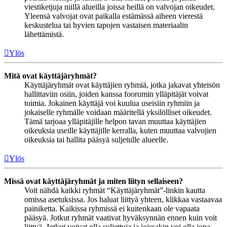
viestiketjuja niillä alueilla joissa heillä on valvojan oikeudet.
Yleensä valvojat ovat paikalla estämässä aiheen vierestä
keskustelua tai hyvien tapojen vastaisen materiaalin
lähettämistä.
Ylös
Mitä ovat käyttäjäryhmät?
Käyttäjäryhmät ovat käyttäjien ryhmiä, jotka jakavat yhteisön
hallittaviin osiin, joiden kanssa foorumin ylläpitäjät voivat
toimia. Jokainen käyttäjä voi kuulua useisiin ryhmiin ja
jokaiselle ryhmälle voidaan määritellä yksilölliset oikeudet.
Tämä tarjoaa ylläpitäjille helpon tavan muuttaa käyttäjien
oikeuksia useille käyttäjille kerralla, kuten muuttaa valvojien
oikeuksia tai hallita pääsyä suljetulle alueelle.
Ylös
Missä ovat käyttäjäryhmät ja miten liityn sellaiseen?
Voit nähdä kaikki ryhmät “Käyttäjäryhmät”-linkin kautta
omissa asetuksissa. Jos haluat liittyä yhteen, klikkaa vastaavaa
painiketta. Kaikissa ryhmissä ei kuitenkaan ole vapaata
pääsyä. Jotkut ryhmät vaativat hyväksynnän ennen kuin voit
liittyä. Jotkut voivat olla suljettuja ja joissakin voi olla jopa