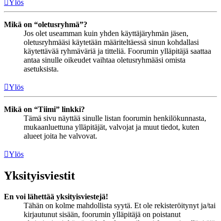
Ylös
Mikä on “oletusryhmä”?
Jos olet useamman kuin yhden käyttäjäryhmän jäsen,
oletusryhmääsi käytetään määriteltäessä sinun kohdallasi
käytettävää ryhmäväriä ja titteliä. Foorumin ylläpitäjä saattaa
antaa sinulle oikeudet vaihtaa oletusryhmääsi omista
asetuksista.
Ylös
Mikä on “Tiimi” linkki?
Tämä sivu näyttää sinulle listan foorumin henkilökunnasta,
mukaanluettuna ylläpitäjät, valvojat ja muut tiedot, kuten
alueet joita he valvovat.
Ylös
Yksityisviestit
En voi lähettää yksityisviestejä!
Tähän on kolme mahdollista syytä. Et ole rekisteröitynyt ja/tai
kirjautunut sisään, foorumin ylläpitäjä on poistanut