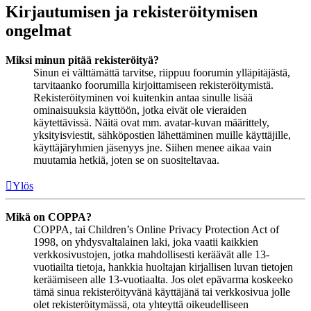
Kirjautumisen ja rekisteröitymisen
ongelmat
Miksi minun pitää rekisteröityä?
Sinun ei välttämättä tarvitse, riippuu foorumin ylläpitäjästä,
tarvitaanko foorumilla kirjoittamiseen rekisteröitymistä.
Rekisteröityminen voi kuitenkin antaa sinulle lisää
ominaisuuksia käyttöön, jotka eivät ole vieraiden
käytettävissä. Näitä ovat mm. avatar-kuvan määrittely,
yksityisviestit, sähköpostien lähettäminen muille käyttäjille,
käyttäjäryhmien jäsenyys jne. Siihen menee aikaa vain
muutamia hetkiä, joten se on suositeltavaa.
Ylös
Mikä on COPPA?
COPPA, tai Children’s Online Privacy Protection Act of
1998, on yhdysvaltalainen laki, joka vaatii kaikkien
verkkosivustojen, jotka mahdollisesti keräävät alle 13-
vuotiailta tietoja, hankkia huoltajan kirjallisen luvan tietojen
keräämiseen alle 13-vuotiaalta. Jos olet epävarma koskeeko
tämä sinua rekisteröityvänä käyttäjänä tai verkkosivua jolle
olet rekisteröitymässä, ota yhteyttä oikeudelliseen