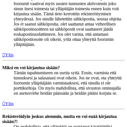
foorumit vaativat myös uusien tunnusten aktivoinnin joko
sinun itsesi toimesta tai ylläpitäjän toimesta ennen kuin voit
kirjautua sisään. Tämä tieto kerrottiin rekisteröitymisen
yhteydessä. Jos sinulle lähetettiin sähköpostia, seuraa ohjeita.
Jos et saanut sähköpostia, olet saattanut antaa virheellisen
sähköpostiosoitteen tai sähköpostit ovat saattaneet jäädä
roskapostisuodattimeen. Jos olet varma, että antamasi
sähköpostiosoite oli oikein, yritä ottaa yhteyttä foorumin
ylläpitäjään.
Ylös
Miksi en voi kirjautua sisään?
Tämän tapahtumiseen on useita syitä. Ensin, varmista että
tunnuksesi ja salasanasi ovat oikein. Jos ne ovat, ota yhteyttä
foorumin ylläpitäjään varmistaaksesi, että sinulla ei ole
porttikieltoja. On myös mahdollista, että sivuston omistajalla
on asetusvirhe heidän päässään ja heidän pitäisi korjata se.
Ylös
Rekisteröidyin joskus aiemmin, mutta en voi enää kirjautua
sisään?!
On mahdollista, että ylläpitäjä on poistanut käyttäjätilisi