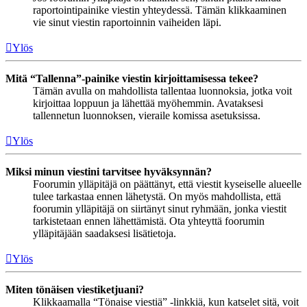
raportointipainike viestin yhteydessä. Tämän klikkaaminen
vie sinut viestin raportoinnin vaiheiden läpi.
Ylös
Mitä “Tallenna”-painike viestin kirjoittamisessa tekee?
Tämän avulla on mahdollista tallentaa luonnoksia, jotka voit
kirjoittaa loppuun ja lähettää myöhemmin. Avataksesi
tallennetun luonnoksen, vieraile komissa asetuksissa.
Ylös
Miksi minun viestini tarvitsee hyväksynnän?
Foorumin ylläpitäjä on päättänyt, että viestit kyseiselle alueelle
tulee tarkastaa ennen lähetystä. On myös mahdollista, että
foorumin ylläpitäjä on siirtänyt sinut ryhmään, jonka viestit
tarkistetaan ennen lähettämistä. Ota yhteyttä foorumin
ylläpitäjään saadaksesi lisätietoja.
Ylös
Miten tönäisen viestiketjuani?
Klikkaamalla “Tönaise viestiä” -linkkiä, kun katselet sitä, voit