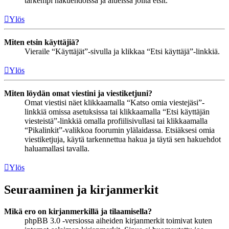
tarkempi hakuehdoissa ja alueissa joilta etsit.
Ylös
Miten etsin käyttäjiä?
Vieraile “Käyttäjät”-sivulla ja klikkaa “Etsi käyttäjä”-linkkiä.
Ylös
Miten löydän omat viestini ja viestiketjuni?
Omat viestisi näet klikkaamalla “Katso omia viestejäsi”-
linkkiä omissa asetuksissa tai klikkaamalla “Etsi käyttäjän
viesteistä”-linkkiä omalla profiilisivullasi tai klikkaamalla
“Pikalinkit”-valikkoa foorumin ylälaidassa. Etsiäksesi omia
viestiketjuja, käytä tarkennettua hakua ja täytä sen hakuehdot
haluamallasi tavalla.
Ylös
Seuraaminen ja kirjanmerkit
Mikä ero on kirjanmerkillä ja tilaamisella?
phpBB 3.0 -versiossa aiheiden kirjanmerkit toimivat kuten