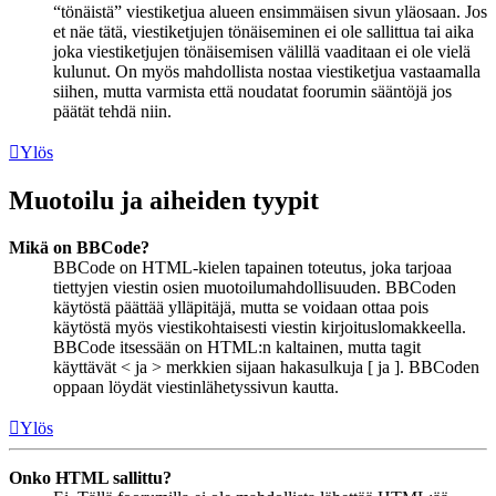
“tönäistä” viestiketjua alueen ensimmäisen sivun yläosaan. Jos
et näe tätä, viestiketjujen tönäiseminen ei ole sallittua tai aika
joka viestiketjujen tönäisemisen välillä vaaditaan ei ole vielä
kulunut. On myös mahdollista nostaa viestiketjua vastaamalla
siihen, mutta varmista että noudatat foorumin sääntöjä jos
päätät tehdä niin.
Ylös
Muotoilu ja aiheiden tyypit
Mikä on BBCode?
BBCode on HTML-kielen tapainen toteutus, joka tarjoaa
tiettyjen viestin osien muotoilumahdollisuuden. BBCoden
käytöstä päättää ylläpitäjä, mutta se voidaan ottaa pois
käytöstä myös viestikohtaisesti viestin kirjoituslomakkeella.
BBCode itsessään on HTML:n kaltainen, mutta tagit
käyttävät < ja > merkkien sijaan hakasulkuja [ ja ]. BBCoden
oppaan löydät viestinlähetyssivun kautta.
Ylös
Onko HTML sallittu?