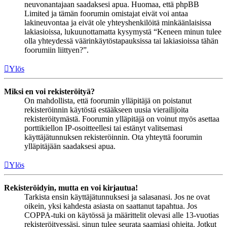
neuvonantajaan saadaksesi apua. Huomaa, että phpBB
Limited ja tämän foorumin omistajat eivät voi antaa
lakineuvontaa ja eivät ole yhteyshenkilöitä minkäänlaisissa
lakiasioissa, lukuunottamatta kysymystä “Keneen minun tulee
olla yhteydessä väärinkäytöstapauksissa tai lakiasioissa tähän
foorumiin liittyen?”.
Ylös
Miksi en voi rekisteröityä?
On mahdollista, että foorumin ylläpitäjä on poistanut
rekisteröinnin käytöstä estääkseen uusia vierailijoita
rekisteröitymästä. Foorumin ylläpitäjä on voinut myös asettaa
porttikiellon IP-osoitteellesi tai estänyt valitsemasi
käyttäjätunnuksen rekisteröinnin. Ota yhteyttä foorumin
ylläpitäjään saadaksesi apua.
Ylös
Rekisteröidyin, mutta en voi kirjautua!
Tarkista ensin käyttäjätunnuksesi ja salasanasi. Jos ne ovat
oikein, yksi kahdesta asiasta on saattanut tapahtua. Jos
COPPA-tuki on käytössä ja määrittelit olevasi alle 13-vuotias
rekisteröityessäsi, sinun tulee seurata saamiasi ohjeita. Jotkut