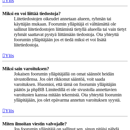
Ylös
Miksi en voi liittää tiedostoja?
Liitetiedostojen oikeudet annetaan alueen, ryhmän tai
käyttäjän mukaan. Foorumin ylläpitäjä ei välttämättä ole
sallinut liitetiedostojen liittämistä tietyllä alueella tai vain tietyt
ryhmät saattavat pystyä liittämään tiedostoja. Ota yhteyttä
foorumin ylläpitäjään jos et tiedä miksi et voi lisätä
liitetiedostoja.
Ylös
Miksi sain varoituksen?
Jokaisen foorumin ylläpitäjällä on omat säännöt heidän
sivustollensa. Jos olet rikkonut sääntöä, voit saada
varoituksen. Huomioi, että tämä on foorumin ylläpitäjän
päätös ja phpBB Limitedillä ei ole sivustolla annettavien
varoitusten kanssa mitään tekemistä. Ota yhteyttä foorumin
ylläpitäjään, jos olet epävarma annetun varoituksen syystä.
Ylös
Miten ilmoitan viestin valvojalle?
Jos foorumin ylläpitäjä on sallinut sen, sinun pitäisi nähdä