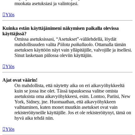
muokata asetuksiasi ja valintojasi.
Ylös
Kuinka estän käyttäjänimeni näkymisen paikalla olevissa
käyttäjissä?
Omissa asetuksissasi, “Asetukset”-välilehdellä, löydät
mahdollisuuden valita
Piilota paikallaolo
. Ottamalla tämän
asetuksen käyttöön näyt vain ylläpitäjille, valvojille ja itsellesi.
Sinut lasketaan piilossa oleviin käyttäjiin.
Ylös
Ajat ovat väärin!
On mahdollista, että näytetty aika on eri aikavyöhykkeeltä
kuin se jossa itse olet. Tässä tapauksessa valitse omista
asetuksista oma aikavyöhykkeesi, esim. Lontoo, Pariisi, New
York, Sidney, jne. Huomaathan, että aikavyöhykkeen
vaihtaminen, kuten monet muutkin asetukset ovat vain
rekisteröityneille käyttäjille. Jos et ole rekisteröitynyt, tämä on
hyvä aika tehdä niin.
Ylös