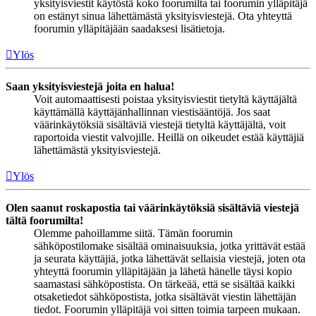
yksityisviestit käytöstä koko foorumilta tai foorumin ylläpitäjä
on estänyt sinua lähettämästä yksityisviestejä. Ota yhteyttä
foorumin ylläpitäjään saadaksesi lisätietoja.
Ylös
Saan yksityisviestejä joita en halua!
Voit automaattisesti poistaa yksityisviestit tietyltä käyttäjältä
käyttämällä käyttäjänhallinnan viestisääntöjä. Jos saat
väärinkäytöksiä sisältäviä viestejä tietyltä käyttäjältä, voit
raportoida viestit valvojille. Heillä on oikeudet estää käyttäjiä
lähettämästä yksityisviestejä.
Ylös
Olen saanut roskapostia tai väärinkäytöksiä sisältäviä viestejä
tältä foorumilta!
Olemme pahoillamme siitä. Tämän foorumin
sähköpostilomake sisältää ominaisuuksia, jotka yrittävät estää
ja seurata käyttäjiä, jotka lähettävät sellaisia viestejä, joten ota
yhteyttä foorumin ylläpitäjään ja lähetä hänelle täysi kopio
saamastasi sähköpostista. On tärkeää, että se sisältää kaikki
otsaketiedot sähköpostista, jotka sisältävät viestin lähettäjän
tiedot. Foorumin ylläpitäjä voi sitten toimia tarpeen mukaan.