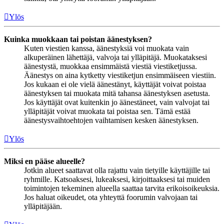
Ylös
Kuinka muokkaan tai poistan äänestyksen?
Kuten viestien kanssa, äänestyksiä voi muokata vain
alkuperäinen lähettäjä, valvoja tai ylläpitäjä. Muokataksesi
äänestystä, muokkaa ensimmäistä viestiä viestiketjussa.
Äänestys on aina kytketty viestiketjun ensimmäiseen viestiin.
Jos kukaan ei ole vielä äänestänyt, käyttäjät voivat poistaa
äänestyksen tai muokata mitä tahansa äänestyksen asetusta.
Jos käyttäjät ovat kuitenkin jo äänestäneet, vain valvojat tai
ylläpitäjät voivat muokata tai poistaa sen. Tämä estää
äänestysvaihtoehtojen vaihtamisen kesken äänestyksen.
Ylös
Miksi en pääse alueelle?
Jotkin alueet saattavat olla rajattu vain tietyille käyttäjille tai
ryhmille. Katsoaksesi, lukeaksesi, kirjoittaaksesi tai muiden
toimintojen tekeminen alueella saattaa tarvita erikoisoikeuksia.
Jos haluat oikeudet, ota yhteyttä foorumin valvojaan tai
ylläpitäjään.