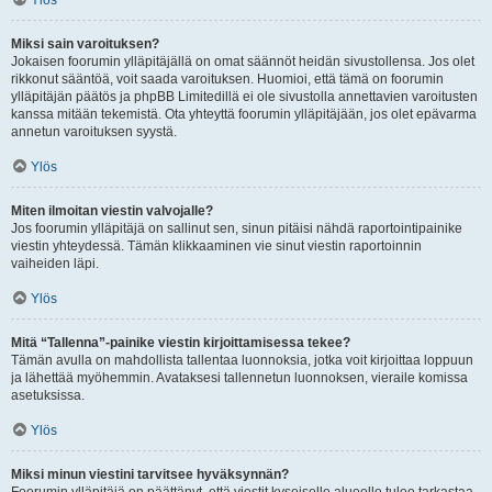
Ylös
Miksi sain varoituksen?
Jokaisen foorumin ylläpitäjällä on omat säännöt heidän sivustollensa. Jos olet
rikkonut sääntöä, voit saada varoituksen. Huomioi, että tämä on foorumin
ylläpitäjän päätös ja phpBB Limitedillä ei ole sivustolla annettavien varoitusten
kanssa mitään tekemistä. Ota yhteyttä foorumin ylläpitäjään, jos olet epävarma
annetun varoituksen syystä.
Ylös
Miten ilmoitan viestin valvojalle?
Jos foorumin ylläpitäjä on sallinut sen, sinun pitäisi nähdä raportointipainike
viestin yhteydessä. Tämän klikkaaminen vie sinut viestin raportoinnin
vaiheiden läpi.
Ylös
Mitä “Tallenna”-painike viestin kirjoittamisessa tekee?
Tämän avulla on mahdollista tallentaa luonnoksia, jotka voit kirjoittaa loppuun
ja lähettää myöhemmin. Avataksesi tallennetun luonnoksen, vieraile komissa
asetuksissa.
Ylös
Miksi minun viestini tarvitsee hyväksynnän?