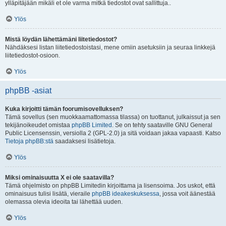
ylläpitäjään mikäli et ole varma mitkä tiedostot ovat sallittuja..
Ylös
Mistä löydän lähettämäni liitetiedostot?
Nähdäksesi listan liitetiedostoistasi, mene omiin asetuksiin ja seuraa linkkejä
liitetiedostot-osioon.
Ylös
phpBB -asiat
Kuka kirjoitti tämän foorumisovelluksen?
Tämä sovellus (sen muokkaamattomassa tilassa) on tuottanut, julkaissut ja sen
tekijänoikeudet omistaa
phpBB Limited
. Se on tehty saataville GNU General
Public Licensenssin, versiolla 2 (GPL-2.0) ja sitä voidaan jakaa vapaasti. Katso
Tietoja phpBB:stä
saadaksesi lisätietoja.
Ylös
Miksi ominaisuutta X ei ole saatavilla?
Tämä ohjelmisto on phpBB Limitedin kirjoittama ja lisensoima. Jos uskot, että
ominaisuus tulisi lisätä, vieraile
phpBB ideakeskuksessa
, jossa voit äänestää
olemassa olevia ideoita tai lähettää uuden.
Ylös