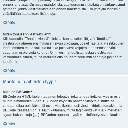
Foorumin ylläpitäjä on päättänyt, että viestit kyseiselle alueelle tulee tarkastaa
ennen lähetystä. On myös mahdollista, että foorumin ylläpitäjä on siirtänyt sinut
ryhmään, jonka viestit tarkistetaan ennen lähettämistä. Ota yhteyttä foorumin
ylläpitäjään saadaksesi lisätietoja.
Ylös
Miten tönäisen viestiketjuani?
Klikkaamalla “Tönaise viestiä” -linkkiä, kun katselet sitä, voit “tönäistä”
viestiketjua alueen ensimmäisen sivun yläosaan. Jos et näe tätä, viestiketjujen
tönäiseminen ei ole sallittua tai aika joka viestiketjujen tönäisemisen välillä
vaaditaan ei ole vielä kulunut. On myös mahdollista nostaa viestiketjua
vastaamalla siihen, mutta varmista että noudatat foorumin sääntöjä jos päätät
tehdä niin.
Ylös
Muotoilu ja aiheiden tyypit
Mikä on BBCode?
BBCode on HTML-kielen tapainen toteutus, joka tarjoaa tiettyjen viestin osien
muotoilumahdollisuuden. BBCoden käytöstä päättää ylläpitäjä, mutta se
voidaan ottaa pois käytöstä myös viestikohtaisesti viestin kirjoituslomakkeella.
BBCode itsessään on HTML:n kaltainen, mutta tagit käyttävät < ja > merkkien
sijaan hakasulkuja [ ja ]. BBCoden oppaan löydät viestinlähetyssivun kautta.
Ylös