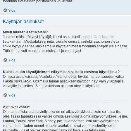
foorumin evästeiden poistaminen voi auttaa.
Ylös
Käyttäjän asetukset
Miten muutan asetuksiani?
Jos olet rekisteröitynyt käyttäjä, kaikki asetuksesi tallennetaan foorumin
tietokantaan. Muokataksesi niitä, vieraile omissa asetuksissa, johon vievä
linkki löytyy yleensä klikkaamalla käyttäjänimeäsi foorumin sivujen ylälaidassa.
Tätä kautta voit muokata asetuksiasi ja valintojasi.
Ylös
Kuinka estän käyttäjänimeni näkymisen paikalla olevissa käyttäjissä?
Omissa asetuksissasi, “Asetukset”-välilehdellä, löydät mahdollisuuden valita
Piilota paikallaolo
. Ottamalla tämän asetuksen käyttöön näyt vain ylläpitäjille,
valvojille ja itsellesi. Sinut lasketaan piilossa oleviin käyttäjiin.
Ylös
Ajat ovat väärin!
On mahdollista, että näytetty aika on eri aikavyöhykkeeltä kuin se jossa itse
olet. Tässä tapauksessa valitse omista asetuksista oma aikavyöhykkeesi, esim.
Lontoo, Pariisi, New York, Sidney, jne. Huomaathan, että aikavyöhykkeen
vaihtaminen, kuten monet muutkin asetukset ovat vain rekisteröityneille
käyttäjille. Jos et ole rekisteröitynyt, tämä on hyvä aika tehdä niin.