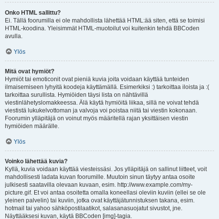
Onko HTML sallittu?
Ei. Tällä foorumilla ei ole mahdollista lähettää HTML:ää siten, että se toimisi
HTML-koodina. Yleisimmät HTML-muotoilut voi kuitenkin tehdä BBCoden
avulla.
Ylös
Mitä ovat hymiöt?
Hymiöt tai emoticonit ovat pieniä kuvia joita voidaan käyttää tunteiden
ilmaisemiseen lyhyitä koodeja käyttämällä. Esimerkiksi :) tarkoittaa iloista ja :(
tarkoittaa surullista. Hymiöiden täysi lista on nähtävillä
viestinlähetyslomakkeessa. Älä käytä hymiöitä liikaa, sillä ne voivat tehdä
viestistä lukukelvottoman ja valvoja voi poistaa niitä tai viestin kokonaan.
Foorumin ylläpitäjä on voinut myös määritellä rajan yksittäisen viestin
hymiöiden määrälle.
Ylös
Voinko lähettää kuvia?
Kyllä, kuvia voidaan käyttää viesteissäsi. Jos ylläpitäjä on sallinut liitteet, voit
mahdollisesti ladata kuvan foorumille. Muutoin sinun täytyy antaa osoite
julkisesti saatavilla olevaan kuvaan, esim. http://www.example.com/my-
picture.gif. Et voi antaa osoitetta omalla koneellasi oleviin kuviin (ellei se ole
yleinen palvelin) tai kuviin, jotka ovat käyttäjätunnistuksen takana, esim.
hotmail tai yahoo sähköpostilaatikot, salasanasuojatut sivustot, jne.
Näyttääksesi kuvan, käytä BBCoden [img]-tagia.