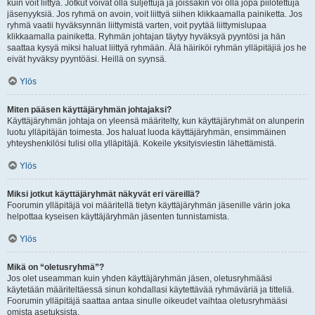
kuin voit liittyä. Jotkut voivat olla suljettuja ja joissakin voi olla jopa piilotettuja
jäsenyyksiä. Jos ryhmä on avoin, voit liittyä siihen klikkaamalla painiketta. Jos
ryhmä vaatii hyväksynnän liittymistä varten, voit pyytää liittymislupaa
klikkaamalla painiketta. Ryhmän johtajan täytyy hyväksyä pyyntösi ja hän
saattaa kysyä miksi haluat liittyä ryhmään. Älä häiriköi ryhmän ylläpitäjiä jos he
eivät hyväksy pyyntöäsi. Heillä on syynsä.
Ylös
Miten pääsen käyttäjäryhmän johtajaksi?
Käyttäjäryhmän johtaja on yleensä määritelty, kun käyttäjäryhmät on alunperin
luotu ylläpitäjän toimesta. Jos haluat luoda käyttäjäryhmän, ensimmäinen
yhteyshenkilösi tulisi olla ylläpitäjä. Kokeile yksityisviestin lähettämistä.
Ylös
Miksi jotkut käyttäjäryhmät näkyvät eri väreillä?
Foorumin ylläpitäjä voi määritellä tietyn käyttäjäryhmän jäsenille värin joka
helpottaa kyseisen käyttäjäryhmän jäsenten tunnistamista.
Ylös
Mikä on “oletusryhmä”?
Jos olet useamman kuin yhden käyttäjäryhmän jäsen, oletusryhmääsi
käytetään määriteltäessä sinun kohdallasi käytettävää ryhmäväriä ja titteliä.
Foorumin ylläpitäjä saattaa antaa sinulle oikeudet vaihtaa oletusryhmääsi
omista asetuksista.