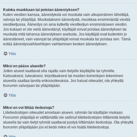
Kuinka muokkaan tai poistan äänestyksen?
Kuten viestien kanssa, äänestyksiä voi muokata vain alkuperäinen lähettäjä,
valvoja tai ylläpitäjä. Muokataksesi äänestystä, muokkaa ensimmäistä viestiä
viestiketjussa. Äänestys on aina kytketty viestiketjun ensimmäiseen viestiin.
Jos kukaan ei ole vielä äänestänyt, käyttäjät voivat poistaa äänestyksen tai
muokata mitä tahansa äänestyksen asetusta. Jos käyttäjät ovat kuitenkin jo
äänestäneet, vain valvojat tai ylläpitäjät voivat muokata tai poistaa sen. Tämä
estää äänestysvaihtoehtojen vaihtamisen kesken äänestyksen.
Ylös
Miksi en pääse alueelle?
Jotkin alueet saattavat olla rajattu vain tietyille käyttäjille tai ryhmille.
Katsoaksesi, lukeaksesi, kirjoittaaksesi tai muiden toimintojen tekeminen
alueella saattaa tarvita erikoisoikeuksia. Jos haluat oikeudet, ota yhteyttä
foorumin valvojaan tai ylläpitäjään.
Ylös
Miksi en voi liittää tiedostoja?
Liitetiedostojen oikeudet annetaan alueen, ryhmän tai käyttäjän mukaan.
Foorumin ylläpitäjä ei välttämättä ole sallinut liitetiedostojen liittämistä tietyllä
alueella tai vain tietyt ryhmät saattavat pystyä liittämään tiedostoja. Ota yhteyttä
foorumin ylläpitäjään jos et tiedä miksi et voi lisätä liitetiedostoja.