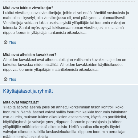
Mitä ovat lukitut viestiketjut?
Lukitut viestiketjut ovat viestiketjuja, joihin ei voi enää lähettää vastauksia ja
mahdolliset kyselyt joita viestiketjussa oli, ovat päättyneet automaattisesti.
Viestiketjuja voidaan lukita useista syistä ylläpitäjän tai foorumin valvojan
toimesta. Saatat myös pystyä lukitsemaan oman viestiketjusi, mutta tämä
riippuu foorumin ylläpitäjän antamista oikeuksista.
Ylös
Mitä ovat aiheiden kuvakkeet?
Aiheiden kuvakkeet ovat aiheen aloittajan valitsemia kuvakkeita joiden on
tarkoitus kuvastaa niiden sisältöä. Aiheiden kuvakkeiden käyttöoikeudet
riippuvat foorumin ylläpitäjän määrittelemistä oikeuksista.
Ylös
Käyttäjätasot ja ryhmät
Mitä ovat ylläpitäjät?
Ylläpitäjät ovat jäseniä joille on annettu korkeimman tason kontrolli koko
foorumiin. Nämä jäsenet voivat hallita foorumin kaikkia foorumin toiminnan
osa-alueita, mukaan lukien oikeuksien asettaminen, käyttäjien porttikiellot,
käyttäjäryhmät ja valvojat yms., riippuen foorumin perustajasta ja hänen
ylläpitäjille määrittelemistä oikeuksista. Heillä saattaa olla myös täydet
valvojan oikeudet kaikilla keskustelualueilla, riippuen foorumin perustajan
määrittelemistä asetuksista.