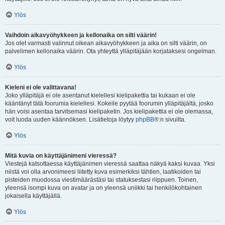
Ylös
Vaihdoin aikavyöhykkeen ja kellonaika on silti väärin!
Jos olet varmasti valinnut oikean aikavyöhykkeen ja aika on silti väärin, on
palvelimen kellonaika väärin. Ota yhteyttä ylläpitäjään korjataksesi ongelman.
Ylös
Kieleni ei ole valittavana!
Joko ylläpitäjä ei ole asentanut kielellesi kielipakettia tai kukaan ei ole
kääntänyt tätä foorumia kielellesi. Kokeile pyytää foorumin ylläpitäjältä, josko
hän voisi asentaa tarvitsemasi kielipaketin. Jos kielipakettia ei ole olemassa,
voit luoda uuden käännöksen. Lisätietoja löytyy
phpBB
®:n sivuilta.
Ylös
Mitä kuvia on käyttäjänimeni vieressä?
Viestejä katsottaessa käyttäjänimen vieressä saattaa näkyä kaksi kuvaa. Yksi
niistä voi olla arvonimeesi liitetty kuva esimerkiksi tähtien, laatikoiden tai
pisteiden muodossa viestimäärästäsi tai statuksestasi riippuen. Toinen,
yleensä isompi kuva on avatar ja on yleensä uniikki tai henkilökohtainen
jokaisella käyttäjällä.
Ylös