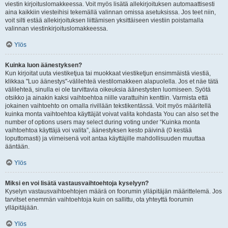
viestin kirjoituslomakkeessa. Voit myös lisätä allekirjoituksen automaattisesti
aina kaikkiin viesteihisi tekemällä valinnan omissa asetuksissa. Jos teet niin,
voit silti estää allekirjoituksen liittämisen yksittäiseen viestiin poistamalla
valinnan viestinkirjoituslomakkeessa.
Ylös
Kuinka luon äänestyksen?
Kun kirjoitat uuta viestiketjua tai muokkaat viestiketjun ensimmäistä viestiä,
klikkaa "Luo äänestys"-välilehteä viestilomakkeen alapuolella. Jos et näe tätä
välilehteä, sinulla ei ole tarvittavia oikeuksia äänestysten luomiseen. Syötä
otsikko ja ainakin kaksi vaihtoehtoa niille varattuihin kenttiin. Varmista että
jokainen vaihtoehto on omalla rivillään tekstikentässä. Voit myös määritellä
kuinka monta vaihtoehtoa käyttäjät voivat valita kohdasta You can also set the
number of options users may select during voting under “Kuinka monta
vaihtoehtoa käyttäjä voi valita”, äänestyksen kesto päivinä (0 kestää
loputtomasti) ja viimeisenä voit antaa käyttäjille mahdollisuuden muuttaa
ääntään.
Ylös
Miksi en voi lisätä vastausvaihtoehtoja kyselyyn?
Kyselyn vastausvaihtoehtojen määrä on foorumin ylläpitäjän määrittelemä. Jos
tarvitset enemmän vaihtoehtoja kuin on sallittu, ota yhteyttä foorumin
ylläpitäjään.
Ylös