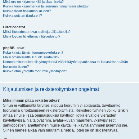
Mikä ero on kirjanmerkillä ja tilaamisella?
Kuinka teen kirjanmerkin tai seuraan haluamaani aihetta?
Kuinka tilaan haluamani alueen?
Kuinka poistan tilaukseni?
Liitetiedostot
Mitkä liitetiedostot ovat sallittuja tällä alueella?
Mistä löydän lähettämäni liitetiedostot?
phpBB -asiat
Kuka kirjoitti tämän foorumisovelluksen?
Miksi ominaisuutta X ei ole saatavilla?
Keneen minun tulee olla yhteydessä väärinkäytöstapauksissa tai lakiasioissa tähän
foorumiin liittyen?
Kuinka otan yhteyttä foorumin ylläpitäjään?
Kirjautumisen ja rekisteröitymisen ongelmat
Miksi minun pitää rekisteröityä?
Sinun ei välttämättä tarvitse, riippuu foorumin ylläpitäjästä, tarvitaanko
foorumilla kirjoittamiseen rekisteröitymistä. Rekisteröityminen voi kuitenkin
antaa sinulle lisää ominaisuuksia käyttöön, jotka eivät ole vieraiden
käytettävissä. Näitä ovat mm. avatar-kuvan määrittely, yksityisviestit,
sähköpostien lähettäminen muille käyttäjille, käyttäjäryhmien jäsenyys jne.
Siihen menee aikaa vain muutamia hetkiä, joten se on suositeltavaa.