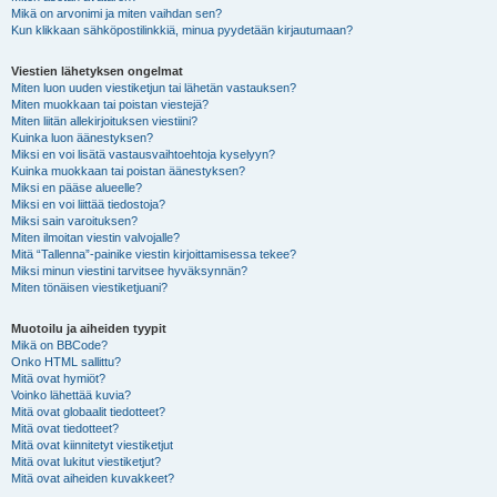
Mikä on arvonimi ja miten vaihdan sen?
Kun klikkaan sähköpostilinkkiä, minua pyydetään kirjautumaan?
Viestien lähetyksen ongelmat
Miten luon uuden viestiketjun tai lähetän vastauksen?
Miten muokkaan tai poistan viestejä?
Miten liitän allekirjoituksen viestiini?
Kuinka luon äänestyksen?
Miksi en voi lisätä vastausvaihtoehtoja kyselyyn?
Kuinka muokkaan tai poistan äänestyksen?
Miksi en pääse alueelle?
Miksi en voi liittää tiedostoja?
Miksi sain varoituksen?
Miten ilmoitan viestin valvojalle?
Mitä “Tallenna”-painike viestin kirjoittamisessa tekee?
Miksi minun viestini tarvitsee hyväksynnän?
Miten tönäisen viestiketjuani?
Muotoilu ja aiheiden tyypit
Mikä on BBCode?
Onko HTML sallittu?
Mitä ovat hymiöt?
Voinko lähettää kuvia?
Mitä ovat globaalit tiedotteet?
Mitä ovat tiedotteet?
Mitä ovat kiinnitetyt viestiketjut
Mitä ovat lukitut viestiketjut?
Mitä ovat aiheiden kuvakkeet?