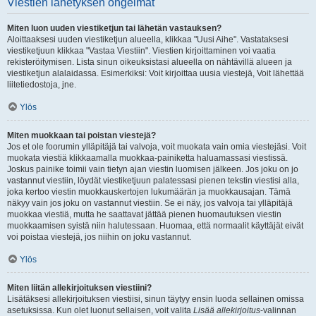
Viestien lähetyksen ongelmat
Miten luon uuden viestiketjun tai lähetän vastauksen?
Aloittaaksesi uuden viestiketjun alueella, klikkaa "Uusi Aihe". Vastataksesi
viestiketjuun klikkaa "Vastaa Viestiin". Viestien kirjoittaminen voi vaatia
rekisteröitymisen. Lista sinun oikeuksistasi alueella on nähtävillä alueen ja
viestiketjun alalaidassa. Esimerkiksi: Voit kirjoittaa uusia viestejä, Voit lähettää
liitetiedostoja, jne.
Ylös
Miten muokkaan tai poistan viestejä?
Jos et ole foorumin ylläpitäjä tai valvoja, voit muokata vain omia viestejäsi. Voit
muokata viestiä klikkaamalla muokkaa-painiketta haluamassasi viestissä.
Joskus painike toimii vain tietyn ajan viestin luomisen jälkeen. Jos joku on jo
vastannut viestiin, löydät viestiketjuun palatessasi pienen tekstin viestisi alla,
joka kertoo viestin muokkauskertojen lukumäärän ja muokkausajan. Tämä
näkyy vain jos joku on vastannut viestiin. Se ei näy, jos valvoja tai ylläpitäjä
muokkaa viestiä, mutta he saattavat jättää pienen huomautuksen viestin
muokkaamisen syistä niin halutessaan. Huomaa, että normaalit käyttäjät eivät
voi poistaa viestejä, jos niihin on joku vastannut.
Ylös
Miten liitän allekirjoituksen viestiini?
Lisätäksesi allekirjoituksen viestiisi, sinun täytyy ensin luoda sellainen omissa
asetuksissa. Kun olet luonut sellaisen, voit valita
Lisää allekirjoitus
-valinnan