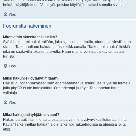
Vaihtoehtoisesti omista asetuksista voit lisätä käyttäjiä suoraan syöttämällä
heidän käyttäjänimen. Voit myös poistaa käyttäjiä listaltasi samalta sivulta.
Ylös
Foorumilta hakeminen
Miten etsin alueelta tai alueilta?
Syötä hakutermi hakukenttään, joka sijaitsee etusivulla, alueen tai viestiketjun
sivulla. Tarkennettuun hakuun pääset klikkaamalla “Tarkennettu haku”-linkkiä
joka on saatavilla jokaisella sivulla. Haun sijainti voi riippua käyttämästäsi
tyylistä.
Ylös
Miksi hakuni ei löytänyt mitään?
Hakusi oli todennäköisesti liian epämääräinen ja sisälsi useita yleisiä termejä,
joita phpBB ei ole indeksoinut. Ole tarkempi ja käytä Tarkennetun haun
valintoja.
Ylös
Miksi haku johti tyhjään sivuun!?
Hakusi palautti liian monta tulosta ja palvelin ei pystynyt käsittelemään niitä.
Käytä “Tarkennettua hakua” ja ole tarkempi hakuehdoissa ja alueissa joilta
etsit.