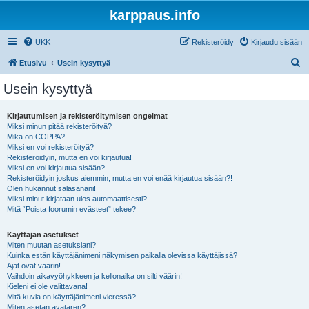
karppaus.info
UKK
Rekisteröidy
Kirjaudu sisään
E
Etusivu
Usein kysyttyä
t
Usein kysyttyä
s
i
Kirjautumisen ja rekisteröitymisen ongelmat
Miksi minun pitää rekisteröityä?
Mikä on COPPA?
Miksi en voi rekisteröityä?
Rekisteröidyin, mutta en voi kirjautua!
Miksi en voi kirjautua sisään?
Rekisteröidyin joskus aiemmin, mutta en voi enää kirjautua sisään?!
Olen hukannut salasanani!
Miksi minut kirjataan ulos automaattisesti?
Mitä “Poista foorumin evästeet” tekee?
Käyttäjän asetukset
Miten muutan asetuksiani?
Kuinka estän käyttäjänimeni näkymisen paikalla olevissa käyttäjissä?
Ajat ovat väärin!
Vaihdoin aikavyöhykkeen ja kellonaika on silti väärin!
Kieleni ei ole valittavana!
Mitä kuvia on käyttäjänimeni vieressä?
Miten asetan avataren?