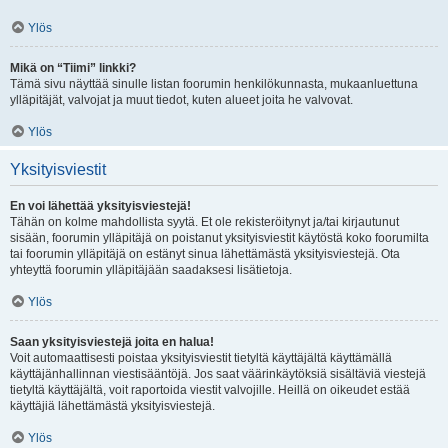
Ylös
Mikä on “Tiimi” linkki?
Tämä sivu näyttää sinulle listan foorumin henkilökunnasta, mukaanluettuna
ylläpitäjät, valvojat ja muut tiedot, kuten alueet joita he valvovat.
Ylös
Yksityisviestit
En voi lähettää yksityisviestejä!
Tähän on kolme mahdollista syytä. Et ole rekisteröitynyt ja/tai kirjautunut
sisään, foorumin ylläpitäjä on poistanut yksityisviestit käytöstä koko foorumilta
tai foorumin ylläpitäjä on estänyt sinua lähettämästä yksityisviestejä. Ota
yhteyttä foorumin ylläpitäjään saadaksesi lisätietoja.
Ylös
Saan yksityisviestejä joita en halua!
Voit automaattisesti poistaa yksityisviestit tietyltä käyttäjältä käyttämällä
käyttäjänhallinnan viestisääntöjä. Jos saat väärinkäytöksiä sisältäviä viestejä
tietyltä käyttäjältä, voit raportoida viestit valvojille. Heillä on oikeudet estää
käyttäjiä lähettämästä yksityisviestejä.
Ylös