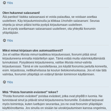
Ylös
Olen hukannut salasanani!
Älä panikoi! Vaikka salasanaasi ei voida palauttaa, se voidaan asettaa
uudelleen. Käy kirjautumissivulla ja klikkaa
Unohdin salasanani
. Seuraa
ohjeita ja sinun pitäisi kohta pystyä kirjautumaan uudelleen.
Jos et pysty asettamaan salasanaasi uudelleen, ota yhteyttä foorumin
ylläpitäjään.
Ylös
Miksi minut kirjataan ulos automaattisesti?
Jos et valitse
Muista minut
-laatikkoa kirjautuessasi, foorumi pitää sinut
kirjautuneena ennalta määritellyn ajan. Tämä estää muita väärinkäyttämästä
tunnuksiasi. Pysyäksesi kirjautuneena, valitse
Muista minut
-valinta
kirjautuessasi. Tämä ei ole suositeltavaa, jos käytät foorumia jaetulta koneelta,
esim. kirjastossa, nettikahvilassa tai koulun tietokoneluokassa. Jos et näe tätä
valintaa, foorumin ylläpitäjä on estänyt tämän toiminnon käyttämisen.
Ylös
Mitä “Poista foorumin evästeet” tekee?
“Poista foorumin evästeet” poistaa evästeet, jotka ovat phpBB:n luomia. Ne
tunnistavat sinut ja pitävät sinut kirjautuneena foorumille. Evästeet tarjoavat
myös toimintoja, kuten luettujen seurantaa, jos ne ovat foorumin ylläpitäjän
käyttöönottamia. Jos sinulla on sisään tai uloskirjautumisen kanssa ongelmia,