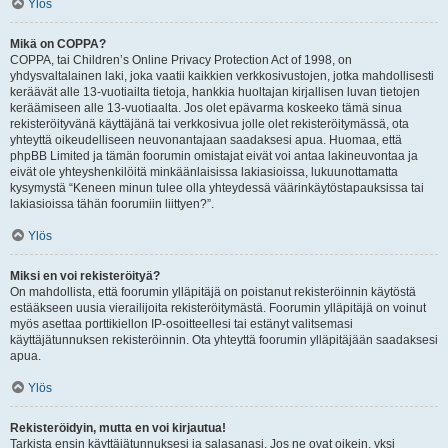
Ylös
Mikä on COPPA?
COPPA, tai Children’s Online Privacy Protection Act of 1998, on
yhdysvaltalainen laki, joka vaatii kaikkien verkkosivustojen, jotka mahdollisesti
keräävät alle 13-vuotiailta tietoja, hankkia huoltajan kirjallisen luvan tietojen
keräämiseen alle 13-vuotiaalta. Jos olet epävarma koskeeko tämä sinua
rekisteröityvänä käyttäjänä tai verkkosivua jolle olet rekisteröitymässä, ota
yhteyttä oikeudelliseen neuvonantajaan saadaksesi apua. Huomaa, että
phpBB Limited ja tämän foorumin omistajat eivät voi antaa lakineuvontaa ja
eivät ole yhteyshenkilöitä minkäänlaisissa lakiasioissa, lukuunottamatta
kysymystä “Keneen minun tulee olla yhteydessä väärinkäytöstapauksissa tai
lakiasioissa tähän foorumiin liittyen?”.
Ylös
Miksi en voi rekisteröityä?
On mahdollista, että foorumin ylläpitäjä on poistanut rekisteröinnin käytöstä
estääkseen uusia vierailijoita rekisteröitymästä. Foorumin ylläpitäjä on voinut
myös asettaa porttikiellon IP-osoitteellesi tai estänyt valitsemasi
käyttäjätunnuksen rekisteröinnin. Ota yhteyttä foorumin ylläpitäjään saadaksesi
apua.
Ylös
Rekisteröidyin, mutta en voi kirjautua!
Tarkista ensin käyttäjätunnuksesi ja salasanasi. Jos ne ovat oikein, yksi