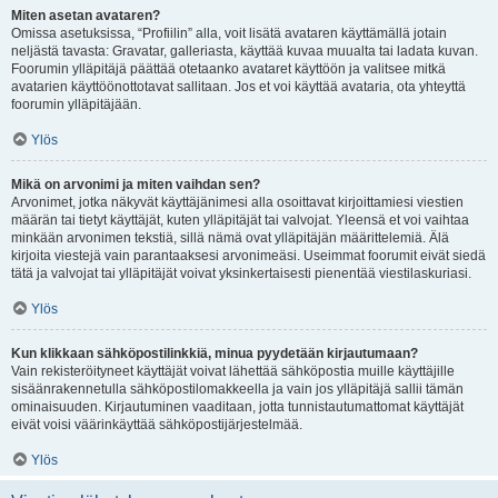
Miten asetan avataren?
Omissa asetuksissa, “Profiilin” alla, voit lisätä avataren käyttämällä jotain
neljästä tavasta: Gravatar, galleriasta, käyttää kuvaa muualta tai ladata kuvan.
Foorumin ylläpitäjä päättää otetaanko avataret käyttöön ja valitsee mitkä
avatarien käyttöönottotavat sallitaan. Jos et voi käyttää avataria, ota yhteyttä
foorumin ylläpitäjään.
Ylös
Mikä on arvonimi ja miten vaihdan sen?
Arvonimet, jotka näkyvät käyttäjänimesi alla osoittavat kirjoittamiesi viestien
määrän tai tietyt käyttäjät, kuten ylläpitäjät tai valvojat. Yleensä et voi vaihtaa
minkään arvonimen tekstiä, sillä nämä ovat ylläpitäjän määrittelemiä. Älä
kirjoita viestejä vain parantaaksesi arvonimeäsi. Useimmat foorumit eivät siedä
tätä ja valvojat tai ylläpitäjät voivat yksinkertaisesti pienentää viestilaskuriasi.
Ylös
Kun klikkaan sähköpostilinkkiä, minua pyydetään kirjautumaan?
Vain rekisteröityneet käyttäjät voivat lähettää sähköpostia muille käyttäjille
sisäänrakennetulla sähköpostilomakkeella ja vain jos ylläpitäjä sallii tämän
ominaisuuden. Kirjautuminen vaaditaan, jotta tunnistautumattomat käyttäjät
eivät voisi väärinkäyttää sähköpostijärjestelmää.
Ylös