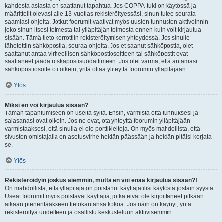
kahdesta asiasta on saattanut tapahtua. Jos COPPA-tuki on käytössä ja
määrittelit olevasi alle 13-vuotias rekisteröityessäsi, sinun tulee seurata
saamiasi ohjeita. Jotkut foorumit vaativat myös uusien tunnusten aktivoinnin
joko sinun itsesi toimesta tai ylläpitäjän toimesta ennen kuin voit kirjautua
sisään. Tämä tieto kerrottiin rekisteröitymisen yhteydessä. Jos sinulle
lähetettiin sähköpostia, seuraa ohjeita. Jos et saanut sähköpostia, olet
saattanut antaa virheellisen sähköpostiosoitteen tai sähköpostit ovat
saattaneet jäädä roskapostisuodattimeen. Jos olet varma, että antamasi
sähköpostiosoite oli oikein, yritä ottaa yhteyttä foorumin ylläpitäjään.
Ylös
Miksi en voi kirjautua sisään?
Tämän tapahtumiseen on useita syitä. Ensin, varmista että tunnuksesi ja
salasanasi ovat oikein. Jos ne ovat, ota yhteyttä foorumin ylläpitäjään
varmistaaksesi, että sinulla ei ole porttikieltoja. On myös mahdollista, että
sivuston omistajalla on asetusvirhe heidän päässään ja heidän pitäisi korjata
se.
Ylös
Rekisteröidyin joskus aiemmin, mutta en voi enää kirjautua sisään?!
On mahdollista, että ylläpitäjä on poistanut käyttäjätilisi käytöstä jostain syystä.
Useat foorumit myös poistavat käyttäjiä, jotka eivät ole kirjoittaneet pitkään
aikaan pienentääkseen tietokantansa kokoa. Jos näin on käynyt, yritä
rekisteröityä uudelleen ja osallistu keskusteluun aktiivisemmin.