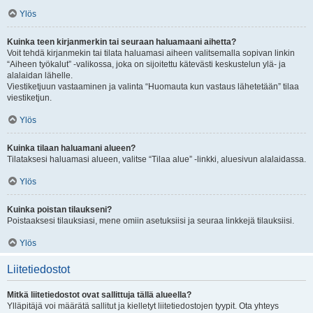
Ylös
Kuinka teen kirjanmerkin tai seuraan haluamaani aihetta?
Voit tehdä kirjanmekin tai tilata haluamasi aiheen valitsemalla sopivan linkin
“Aiheen työkalut” -valikossa, joka on sijoitettu kätevästi keskustelun ylä- ja
alalaidan lähelle.
Viestiketjuun vastaaminen ja valinta “Huomauta kun vastaus lähetetään” tilaa
viestiketjun.
Ylös
Kuinka tilaan haluamani alueen?
Tilataksesi haluamasi alueen, valitse “Tilaa alue” -linkki, aluesivun alalaidassa.
Ylös
Kuinka poistan tilaukseni?
Poistaaksesi tilauksiasi, mene omiin asetuksiisi ja seuraa linkkejä tilauksiisi.
Ylös
Liitetiedostot
Mitkä liitetiedostot ovat sallittuja tällä alueella?
Ylläpitäjä voi määrätä sallitut ja kielletyt liitetiedostojen tyypit. Ota yhteys