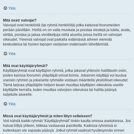
Ylös
Mitä ovatr valvojat?
Valvojat ovat henkilöitä (tai ryhmä henkilöitä) jotka katsovat foorumeiden
perään päivittäin. Heillä on on valta muokata ja poistaa viestejä ja lukita, avata,
siirtää, poistaa ja jakaa viestiketjuja niillä alueilla joissa heillä on valvojan
oikeudet. Yleensä valvojat ovat paikalla estämässä aiheen vierestä
keskustelua tai hyvien tapojen vastaisen materiaalin lähettämistä.
Ylös
Mitä ovat käyttäjäryhmät?
Käyttäjäryhmät ovat käyttäjien ryhmiä, jotka jakavat yhteisön hallittaviin osiin,
joiden kanssa foorumin ylläpitäjät voivat toimia. Jokainen käyttäjä voi kuulua
useisiin ryhmiin ja jokaiselle ryhmälle voidaan määritellä yksilölliset oikeudet.
Tämä tarjoaa ylläpitäjille helpon tavan muuttaa käyttäjien oikeuksia useille
käyttäjille kerralla, kuten muuttaa valvojien oikeuksia tai hallita pääsyä
suljetulle alueelle.
Ylös
Missä ovat käyttäjäryhmät ja miten liityn sellaiseen?
Voit nähdä kaikki ryhmät “Käyttäjäryhmät”-linkin kautta omissa asetuksissa. Jos
haluat liittyä yhteen, klikkaa vastaavaa painiketta. Kaikissa ryhmissä ei
kuitenkaan ole vapaata pääsyä. Jotkut ryhmät vaativat hyväksynnän ennen