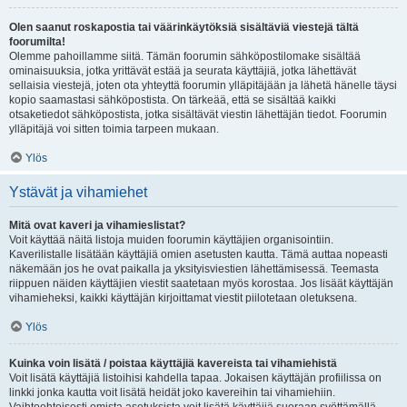
Olen saanut roskapostia tai väärinkäytöksiä sisältäviä viestejä tältä
foorumilta!
Olemme pahoillamme siitä. Tämän foorumin sähköpostilomake sisältää
ominaisuuksia, jotka yrittävät estää ja seurata käyttäjiä, jotka lähettävät
sellaisia viestejä, joten ota yhteyttä foorumin ylläpitäjään ja lähetä hänelle täysi
kopio saamastasi sähköpostista. On tärkeää, että se sisältää kaikki
otsaketiedot sähköpostista, jotka sisältävät viestin lähettäjän tiedot. Foorumin
ylläpitäjä voi sitten toimia tarpeen mukaan.
Ylös
Ystävät ja vihamiehet
Mitä ovat kaveri ja vihamieslistat?
Voit käyttää näitä listoja muiden foorumin käyttäjien organisointiin.
Kaverilistalle lisätään käyttäjiä omien asetusten kautta. Tämä auttaa nopeasti
näkemään jos he ovat paikalla ja yksityisviestien lähettämisessä. Teemasta
riippuen näiden käyttäjien viestit saatetaan myös korostaa. Jos lisäät käyttäjän
vihamieheksi, kaikki käyttäjän kirjoittamat viestit piilotetaan oletuksena.
Ylös
Kuinka voin lisätä / poistaa käyttäjiä kavereista tai vihamiehistä
Voit lisätä käyttäjiä listoihisi kahdella tapaa. Jokaisen käyttäjän profiilissa on
linkki jonka kautta voit lisätä heidät joko kavereihin tai vihamiehiin.