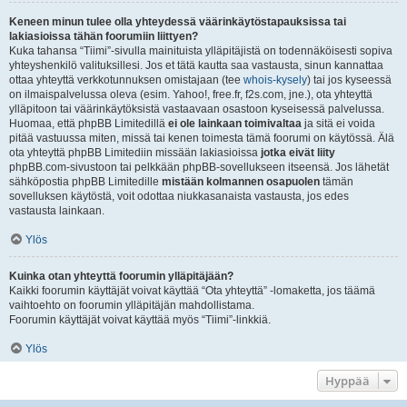
Keneen minun tulee olla yhteydessä väärinkäytöstapauksissa tai
lakiasioissa tähän foorumiin liittyen?
Kuka tahansa “Tiimi”-sivulla mainituista ylläpitäjistä on todennäköisesti sopiva
yhteyshenkilö valituksillesi. Jos et tätä kautta saa vastausta, sinun kannattaa
ottaa yhteyttä verkkotunnuksen omistajaan (tee
whois-kysely
) tai jos kyseessä
on ilmaispalvelussa oleva (esim. Yahoo!, free.fr, f2s.com, jne.), ota yhteyttä
ylläpitoon tai väärinkäytöksistä vastaavaan osastoon kyseisessä palvelussa.
Huomaa, että phpBB Limitedillä
ei ole lainkaan toimivaltaa
ja sitä ei voida
pitää vastuussa miten, missä tai kenen toimesta tämä foorumi on käytössä. Älä
ota yhteyttä phpBB Limitediin missään lakiasioissa
jotka eivät liity
phpBB.com-sivustoon tai pelkkään phpBB-sovellukseen itseensä. Jos lähetät
sähköpostia phpBB Limitedille
mistään kolmannen osapuolen
tämän
sovelluksen käytöstä, voit odottaa niukkasanaista vastausta, jos edes
vastausta lainkaan.
Ylös
Kuinka otan yhteyttä foorumin ylläpitäjään?
Kaikki foorumin käyttäjät voivat käyttää “Ota yhteyttä” -lomaketta, jos täämä
vaihtoehto on foorumin ylläpitäjän mahdollistama.
Foorumin käyttäjät voivat käyttää myös “Tiimi”-linkkiä.
Ylös
Hyppää