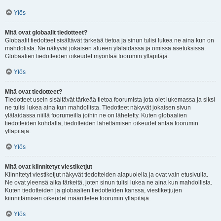
Ylös
Mitä ovat globaalit tiedotteet?
Globaalit tiedotteet sisältävät tärkeää tietoa ja sinun tulisi lukea ne aina kun on
mahdolista. Ne näkyvät jokaisen alueen ylälaidassa ja omissa asetuksissa.
Globaalien tiedotteiden oikeudet myöntää foorumin ylläpitäjä.
Ylös
Mitä ovat tiedotteet?
Tiedotteet usein sisältävät tärkeää tietoa foorumista jota olet lukemassa ja siksi
ne tulisi lukea aina kun mahdollista. Tiedotteet näkyvät jokaisen sivun
ylälaidassa niillä foorumeilla joihin ne on lähetetty. Kuten globaalien
tiedotteiden kohdalla, tiedotteiden lähettämisen oikeudet antaa foorumin
ylläpitäjä.
Ylös
Mitä ovat kiinnitetyt viestiketjut
Kiinnitetyt viestiketjut näkyvät tiedotteiden alapuolella ja ovat vain etusivulla.
Ne ovat yleensä aika tärkeitä, joten sinun tulisi lukea ne aina kun mahdollista.
Kuten tiedotteiden ja globaalien tiedotteiden kanssa, viestiketjujen
kiinnittämisen oikeudet määrittelee foorumin ylläpitäjä.
Ylös