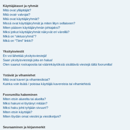
Käyttäjätasot ja ryhmät
Mitä ovat ylläpitäjät?
Mitä ovatr valvojat?
Mitä ovat käyttäjäryhmät?
Missä ovat käyttäjäryhmät ja miten liityn sellaiseen?
Miten pääsen käyttäjäryhmän johtajaksi?
Miksi jotkut käyttäjäryhmät näkyvät eri väreillä?
Mikä on “oletusryhmä”?
Mikä on “Tiimi” linkki?
Yksityisviestit
En voi lähettää yksityisviestejä!
Saan yksityisviestejä joita en halua!
Olen saanut roskapostia tai väärinkäytöksiä sisältäviä viestejä tältä foorumilta!
Ystävät ja vihamiehet
Mitä ovat kaveri ja vihamieslistat?
Kuinka voin lisätä / poistaa käyttäjiä kavereista tai vihamiehistä
Foorumilta hakeminen
Miten etsin alueelta tai alueilta?
Miksi hakuni ei löytänyt mitään?
Miksi haku johti tyhjään sivuun!?
Miten etsin käyttäjiä?
Miten löydän omat viestini ja viestiketjuni?
Seuraaminen ja kirjanmerkit