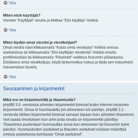
Ylös
Miten etsin käyttäjiä?
Vieraile “Käyttäjät”-sivulla ja klikkaa “Etsi käyttäjä”-linkkiä.
Ylös
Miten löydän omat viestini ja viestiketjuni?
Omat viestisi näet klikkaamalla “Katso omia viestejäsi”-linkkiä omissa
asetuksissa tai klikkaamalla “Etsi käyttäjän viesteistä”-linkkiä omalla
profiilisivullasi tai klikkaamalla “Pikalinkit”-valikkoa foorumin ylälaidassa.
Etsiäksesi omia viestiketjuja, käytä tarkennettua hakua ja täytä sen hakuehdot
haluamallasi tavalla.
Ylös
Seuraaminen ja kirjanmerkit
Mikä ero on kirjanmerkillä ja tilaamisella?
phpBB 3.0 -versiossa aiheiden kirjanmerkit toimivat kuten internet-selaimen
kirjanmerkit. Sinua ei huomautettu jos aiheeseen tuli päivitys. phpBB 3.1 -
versiosta lähtien kirjanmerkit toimivat samaan tapaan kuin aiheiden tilaaminen.
Voit saada ilmoituksen kun aihe josta sinulla on kirjanmerkki päivittyy.
Tilaaminen puolestaan huomauttaa sinua kun aiheeseen tai foorumiin tulee
päivitys. Huomautusten asetukset ja tilausten asetukset voidaan määrittää
omissa asetuksissa kohdassa “Omat asetukset”.