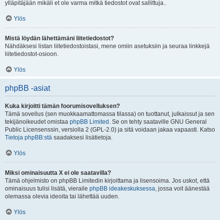
ylläpitäjään mikäli et ole varma mitkä tiedostot ovat sallittuja..
Ylös
Mistä löydän lähettämäni liitetiedostot?
Nähdäksesi listan liitetiedostoistasi, mene omiin asetuksiin ja seuraa linkkejä
liitetiedostot-osioon.
Ylös
phpBB -asiat
Kuka kirjoitti tämän foorumisovelluksen?
Tämä sovellus (sen muokkaamattomassa tilassa) on tuottanut, julkaissut ja sen
tekijänoikeudet omistaa
phpBB Limited
. Se on tehty saataville GNU General
Public Licensenssin, versiolla 2 (GPL-2.0) ja sitä voidaan jakaa vapaasti. Katso
Tietoja phpBB:stä
saadaksesi lisätietoja.
Ylös
Miksi ominaisuutta X ei ole saatavilla?
Tämä ohjelmisto on phpBB Limitedin kirjoittama ja lisensoima. Jos uskot, että
ominaisuus tulisi lisätä, vieraile
phpBB ideakeskuksessa
, jossa voit äänestää
olemassa olevia ideoita tai lähettää uuden.
Ylös