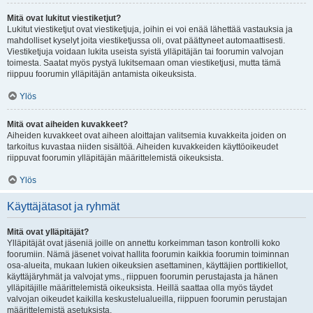
Mitä ovat lukitut viestiketjut?
Lukitut viestiketjut ovat viestiketjuja, joihin ei voi enää lähettää vastauksia ja
mahdolliset kyselyt joita viestiketjussa oli, ovat päättyneet automaattisesti.
Viestiketjuja voidaan lukita useista syistä ylläpitäjän tai foorumin valvojan
toimesta. Saatat myös pystyä lukitsemaan oman viestiketjusi, mutta tämä
riippuu foorumin ylläpitäjän antamista oikeuksista.
Ylös
Mitä ovat aiheiden kuvakkeet?
Aiheiden kuvakkeet ovat aiheen aloittajan valitsemia kuvakkeita joiden on
tarkoitus kuvastaa niiden sisältöä. Aiheiden kuvakkeiden käyttöoikeudet
riippuvat foorumin ylläpitäjän määrittelemistä oikeuksista.
Ylös
Käyttäjätasot ja ryhmät
Mitä ovat ylläpitäjät?
Ylläpitäjät ovat jäseniä joille on annettu korkeimman tason kontrolli koko
foorumiin. Nämä jäsenet voivat hallita foorumin kaikkia foorumin toiminnan
osa-alueita, mukaan lukien oikeuksien asettaminen, käyttäjien porttikiellot,
käyttäjäryhmät ja valvojat yms., riippuen foorumin perustajasta ja hänen
ylläpitäjille määrittelemistä oikeuksista. Heillä saattaa olla myös täydet
valvojan oikeudet kaikilla keskustelualueilla, riippuen foorumin perustajan
määrittelemistä asetuksista.