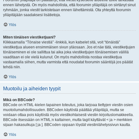
Foorumin ylläpitäjä on päättänyt, että viestit kyseiselle alueelle tulee tarkastaa
ennen lähetystä. On myös mahdollista, että foorumin ylläpitäjä on siirtänyt sinut
ryhmään, jonka viestit tarkistetaan ennen lähettämistä. Ota yhteyttä foorumin
ylläpitäjään saadaksesi lisätietoja.
Ylös
Miten tönäisen viestiketjuani?
Klikkaamalla “Tönaise viestiä” -linkkiä, kun katselet sitä, voit “tönäistä”
viestiketjua alueen ensimmäisen sivun yläosaan. Jos et näe tätä, viestiketjujen
tönäiseminen ei ole sallittua tai aika joka viestiketjujen tönäisemisen välillä
vaaditaan ei ole vielä kulunut. On myös mahdollista nostaa viestiketjua
vastaamalla siihen, mutta varmista että noudatat foorumin sääntöjä jos päätät
tehdä niin.
Ylös
Muotoilu ja aiheiden tyypit
Mikä on BBCode?
BBCode on HTML-kielen tapainen toteutus, joka tarjoaa tiettyjen viestin osien
muotoilumahdollisuuden. BBCoden käytöstä päättää ylläpitäjä, mutta se
voidaan ottaa pois käytöstä myös viestikohtaisesti viestin kirjoituslomakkeella.
BBCode itsessään on HTML:n kaltainen, mutta tagit käyttävät < ja > merkkien
sijaan hakasulkuja [ ja ]. BBCoden oppaan löydät viestinlähetyssivun kautta.
Ylös