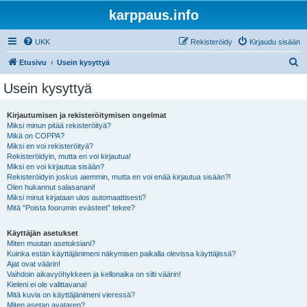
karppaus.info
UKK
Rekisteröidy
Kirjaudu sisään
E
Etusivu
Usein kysyttyä
t
Usein kysyttyä
s
i
Kirjautumisen ja rekisteröitymisen ongelmat
Miksi minun pitää rekisteröityä?
Mikä on COPPA?
Miksi en voi rekisteröityä?
Rekisteröidyin, mutta en voi kirjautua!
Miksi en voi kirjautua sisään?
Rekisteröidyin joskus aiemmin, mutta en voi enää kirjautua sisään?!
Olen hukannut salasanani!
Miksi minut kirjataan ulos automaattisesti?
Mitä “Poista foorumin evästeet” tekee?
Käyttäjän asetukset
Miten muutan asetuksiani?
Kuinka estän käyttäjänimeni näkymisen paikalla olevissa käyttäjissä?
Ajat ovat väärin!
Vaihdoin aikavyöhykkeen ja kellonaika on silti väärin!
Kieleni ei ole valittavana!
Mitä kuvia on käyttäjänimeni vieressä?
Miten asetan avataren?