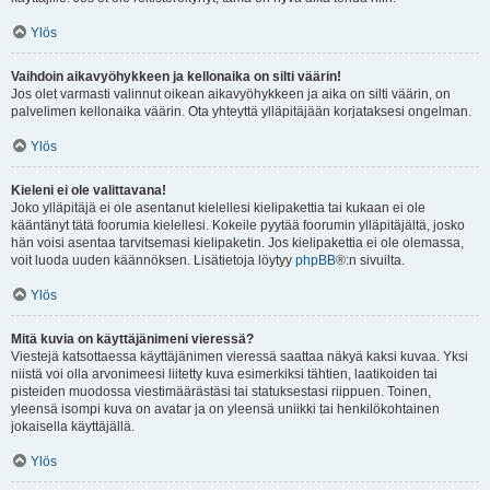
Ylös
Vaihdoin aikavyöhykkeen ja kellonaika on silti väärin!
Jos olet varmasti valinnut oikean aikavyöhykkeen ja aika on silti väärin, on
palvelimen kellonaika väärin. Ota yhteyttä ylläpitäjään korjataksesi ongelman.
Ylös
Kieleni ei ole valittavana!
Joko ylläpitäjä ei ole asentanut kielellesi kielipakettia tai kukaan ei ole
kääntänyt tätä foorumia kielellesi. Kokeile pyytää foorumin ylläpitäjältä, josko
hän voisi asentaa tarvitsemasi kielipaketin. Jos kielipakettia ei ole olemassa,
voit luoda uuden käännöksen. Lisätietoja löytyy
phpBB
®:n sivuilta.
Ylös
Mitä kuvia on käyttäjänimeni vieressä?
Viestejä katsottaessa käyttäjänimen vieressä saattaa näkyä kaksi kuvaa. Yksi
niistä voi olla arvonimeesi liitetty kuva esimerkiksi tähtien, laatikoiden tai
pisteiden muodossa viestimäärästäsi tai statuksestasi riippuen. Toinen,
yleensä isompi kuva on avatar ja on yleensä uniikki tai henkilökohtainen
jokaisella käyttäjällä.
Ylös