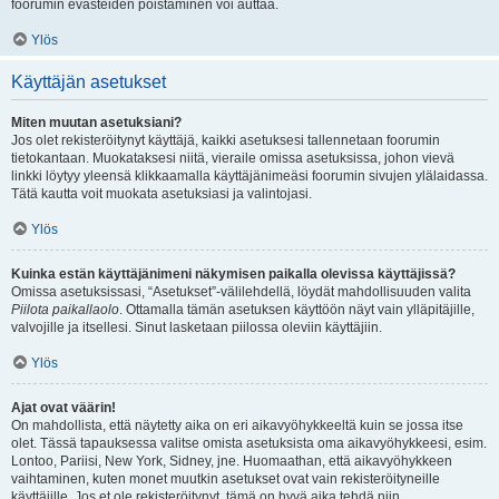
foorumin evästeiden poistaminen voi auttaa.
Ylös
Käyttäjän asetukset
Miten muutan asetuksiani?
Jos olet rekisteröitynyt käyttäjä, kaikki asetuksesi tallennetaan foorumin
tietokantaan. Muokataksesi niitä, vieraile omissa asetuksissa, johon vievä
linkki löytyy yleensä klikkaamalla käyttäjänimeäsi foorumin sivujen ylälaidassa.
Tätä kautta voit muokata asetuksiasi ja valintojasi.
Ylös
Kuinka estän käyttäjänimeni näkymisen paikalla olevissa käyttäjissä?
Omissa asetuksissasi, “Asetukset”-välilehdellä, löydät mahdollisuuden valita
Piilota paikallaolo
. Ottamalla tämän asetuksen käyttöön näyt vain ylläpitäjille,
valvojille ja itsellesi. Sinut lasketaan piilossa oleviin käyttäjiin.
Ylös
Ajat ovat väärin!
On mahdollista, että näytetty aika on eri aikavyöhykkeeltä kuin se jossa itse
olet. Tässä tapauksessa valitse omista asetuksista oma aikavyöhykkeesi, esim.
Lontoo, Pariisi, New York, Sidney, jne. Huomaathan, että aikavyöhykkeen
vaihtaminen, kuten monet muutkin asetukset ovat vain rekisteröityneille
käyttäjille. Jos et ole rekisteröitynyt, tämä on hyvä aika tehdä niin.