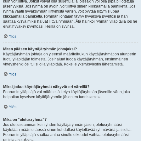
kuin voit liittyä. Jotkut voivat olla suljettuja ja joissakin voi olla jopa piilotettuja
jäsenyyksiä. Jos ryhmä on avoin, voit liittyä siihen klikkaamalla painiketta. Jos
ryhmä vaatii hyväksynnän liittymistä varten, voit pyytää liittymislupaa
klikkaamalla painiketta. Ryhmän johtajan täytyy hyväksyä pyyntösi ja hän
saattaa kysyä miksi haluat liittyä ryhmään. Älä häiriköi ryhmän ylläpitäjiä jos he
eivät hyväksy pyyntöäsi. Heillä on syynsä.
Ylös
Miten pääsen käyttäjäryhmän johtajaksi?
Käyttäjäryhmän johtaja on yleensä määritelty, kun käyttäjäryhmät on alunperin
luotu ylläpitäjän toimesta. Jos haluat luoda käyttäjäryhmän, ensimmäinen
yhteyshenkilösi tulisi olla ylläpitäjä. Kokeile yksityisviestin lähettämistä.
Ylös
Miksi jotkut käyttäjäryhmät näkyvät eri väreillä?
Foorumin ylläpitäjä voi määritellä tietyn käyttäjäryhmän jäsenille värin joka
helpottaa kyseisen käyttäjäryhmän jäsenten tunnistamista.
Ylös
Mikä on “oletusryhmä”?
Jos olet useamman kuin yhden käyttäjäryhmän jäsen, oletusryhmääsi
käytetään määriteltäessä sinun kohdallasi käytettävää ryhmäväriä ja titteliä.
Foorumin ylläpitäjä saattaa antaa sinulle oikeudet vaihtaa oletusryhmääsi
omista asetuksista.