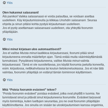
Ylös
Olen hukannut salasanani!
Älä panikoi! Vaikka salasanaasi ei voida palauttaa, se voidaan asettaa
uudelleen. Käy kirjautumissivulla ja klikkaa
Unohdin salasanani
. Seuraa
ohjeita ja sinun pitäisi kohta pystyä kirjautumaan uudelleen.
Jos et pysty asettamaan salasanaasi uudelleen, ota yhteyttä foorumin
ylläpitäjään.
Ylös
Miksi minut kirjataan ulos automaattisesti?
Jos et valitse
Muista minut
-laatikkoa kirjautuessasi, foorumi pitää sinut
kirjautuneena ennalta määritellyn ajan. Tämä estää muita väärinkäyttämästä
tunnuksiasi. Pysyäksesi kirjautuneena, valitse
Muista minut
-valinta
kirjautuessasi. Tämä ei ole suositeltavaa, jos käytät foorumia jaetulta koneelta,
esim. kirjastossa, nettikahvilassa tai koulun tietokoneluokassa. Jos et näe tätä
valintaa, foorumin ylläpitäjä on estänyt tämän toiminnon käyttämisen.
Ylös
Mitä “Poista foorumin evästeet” tekee?
“Poista foorumin evästeet” poistaa evästeet, jotka ovat phpBB:n luomia. Ne
tunnistavat sinut ja pitävät sinut kirjautuneena foorumille. Evästeet tarjoavat
myös toimintoja, kuten luettujen seurantaa, jos ne ovat foorumin ylläpitäjän
käyttöönottamia. Jos sinulla on sisään tai uloskirjautumisen kanssa ongelmia,