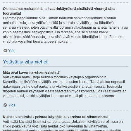
Olen saanut roskapostia tai väärinkäytöksiä sisältäviä viestejä tältä
foorumilta!
Olemme pahoillamme siitä. Tämän foorumin sähköpostilomake sisältää
ominaisuuksia, jotka yrittävät estää ja seurata käyttäjiä, jotka lähettävät
sellaisia viestejä, joten ota yhteyttä foorumin ylläpitäjään ja lähetä hänelle täysi
kopio saamastasi sähköpostista. On tärkeää, että se sisältää kaikki
otsaketiedot sähköpostista, jotka sisältävät viestin lähettäjän tiedot. Foorumin
ylläpitäjä voi sitten toimia tarpeen mukaan.
Ylös
Ystävät ja vihamiehet
Mitä ovat kaveri ja vihamieslistat?
Voit käyttää näitä listoja muiden foorumin käyttäjien organisointiin.
Kaverilistalle lisätään käyttäjiä omien asetusten kautta. Tämä auttaa nopeasti
näkemään jos he ovat paikalla ja yksityisviestien lähettämisessä. Teemasta
riippuen näiden käyttäjien viestit saatetaan myös korostaa. Jos lisäät käyttäjän
vihamieheksi, kaikki käyttäjän kirjoittamat viestit piilotetaan oletuksena.
Ylös
Kuinka voin lisätä / poistaa käyttäjiä kavereista tai vihamiehistä
Voit lisätä käyttäjiä listoihisi kahdella tapaa. Jokaisen käyttäjän profiilissa on
linkki jonka kautta voit lisätä heidät joko kavereihin tai vihamiehiin.