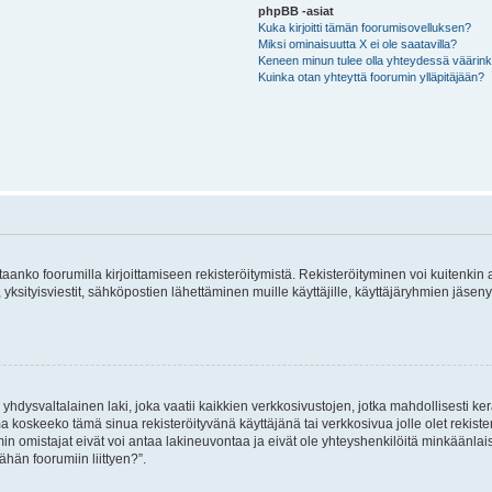
phpBB -asiat
Kuka kirjoitti tämän foorumisovelluksen?
Miksi ominaisuutta X ei ole saatavilla?
Keneen minun tulee olla yhteydessä väärinkäy
Kuinka otan yhteyttä foorumin ylläpitäjään?
vitaanko foorumilla kirjoittamiseen rekisteröitymistä. Rekisteröityminen voi kuitenkin
 yksityisviestit, sähköpostien lähettäminen muille käyttäjille, käyttäjäryhmien jäs
hdysvaltalainen laki, joka vaatii kaikkien verkkosivustojen, jotka mahdollisesti kerää
a koskeeko tämä sinua rekisteröityvänä käyttäjänä tai verkkosivua jolle olet rekis
 omistajat eivät voi antaa lakineuvontaa ja eivät ole yhteyshenkilöitä minkäänla
ähän foorumiin liittyen?”.