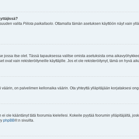
yttäjissä?
isuuden valita
Piilota paikallaolo
. Ottamalla tämän asetuksen käyttöön näyt vain ylläpit
 se jossa itse olet. Tässä tapauksessa valitse omista asetuksista oma aikavyöhykke
vat vain rekisteröityneille käyttäjille. Jos et ole rekisteröitynyt, tämä on hyvä aik
i väärin, on palvelimen kellonaika väärin. Ota yhteyttä ylläpitäjään korjataksesi on
an ei ole kääntänyt tätä foorumia kielellesi. Kokeile pyytää foorumin ylläpitäjältä, jos
yy
phpBB
®:n sivuilta.