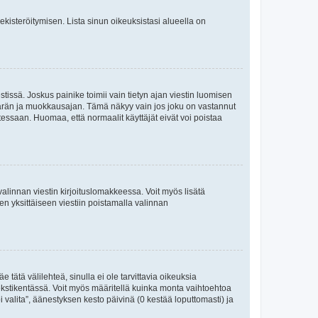
 rekisteröitymisen. Lista sinun oikeuksistasi alueella on
tissä. Joskus painike toimii vain tietyn ajan viestin luomisen
umäärän ja muokkausajan. Tämä näkyy vain jos joku on vastannut
tessaan. Huomaa, että normaalit käyttäjät eivät voi poistaa
valinnan viestin kirjoituslomakkeessa. Voit myös lisätä
isen yksittäiseen viestiin poistamalla valinnan
 tätä välilehteä, sinulla ei ole tarvittavia oikeuksia
 tekstikentässä. Voit myös määritellä kuinka monta vaihtoehtoa
 valita”, äänestyksen kesto päivinä (0 kestää loputtomasti) ja