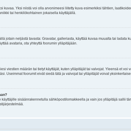
 kuvaa. Yksi niistä voi olla arvonimeesi liitetty kuva esimerkiksi tähtien, laatikoid
iikki tai henkilökohtainen jokaisella käyttäjällä.
mällä jotain neljästä tavasta: Gravatar, galleriasta, käyttää kuvaa muualta tai ladata
äyttää avataria, ota yhteyttä foorumin ylläpitäjään.
iesi viestien määrän tai tietyt käyttäjät, kuten ylläpitäjät tai valvojat. Yleensä et vo
i. Useimmat foorumit eivät siedä tätä ja valvojat tai ylläpitäjät voivat yksinkertaise
aan?
le käyttäjille sisäänrakennetulla sähköpostilomakkeella ja vain jos ylläpitäjä sallii
stijärjestelmää.