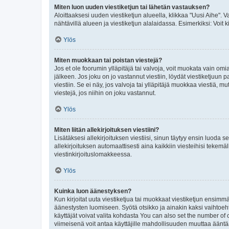
Miten luon uuden viestiketjun tai lähetän vastauksen?
Aloittaaksesi uuden viestiketjun alueella, klikkaa "Uusi Aihe". Va
nähtävillä alueen ja viestiketjun alalaidassa. Esimerkiksi: Voit kir
Ylös
Miten muokkaan tai poistan viestejä?
Jos et ole foorumin ylläpitäjä tai valvoja, voit muokata vain om
jälkeen. Jos joku on jo vastannut viestiin, löydät viestiketjuu
viestiin. Se ei näy, jos valvoja tai ylläpitäjä muokkaa viestiä,
viestejä, jos niihin on joku vastannut.
Ylös
Miten liitän allekirjoituksen viestiini?
Lisätäksesi allekirjoituksen viestiisi, sinun täytyy ensin luoda s
allekirjoituksen automaattisesti aina kaikkiin viesteihisi tekemäl
viestinkirjoituslomakkeessa.
Ylös
Kuinka luon äänestyksen?
Kun kirjoitat uuta viestiketjua tai muokkaat viestiketjun ensimmäi
äänestysten luomiseen. Syötä otsikko ja ainakin kaksi vaihtoehto
käyttäjät voivat valita kohdasta You can also set the number of
viimeisenä voit antaa käyttäjille mahdollisuuden muuttaa ääntä