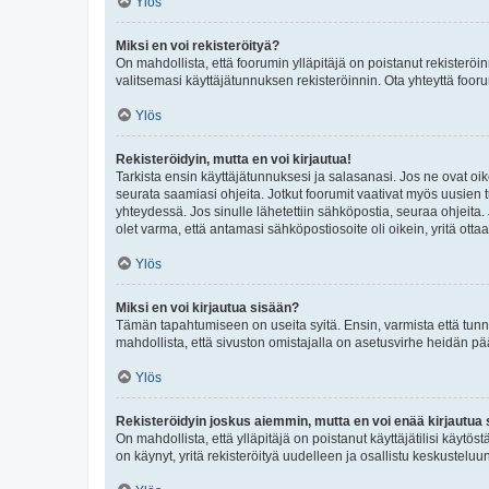
Ylös
Miksi en voi rekisteröityä?
On mahdollista, että foorumin ylläpitäjä on poistanut rekisteröin
valitsemasi käyttäjätunnuksen rekisteröinnin. Ota yhteyttä foor
Ylös
Rekisteröidyin, mutta en voi kirjautua!
Tarkista ensin käyttäjätunnuksesi ja salasanasi. Jos ne ovat oik
seurata saamiasi ohjeita. Jotkut foorumit vaativat myös uusien tu
yhteydessä. Jos sinulle lähetettiin sähköpostia, seuraa ohjeita
olet varma, että antamasi sähköpostiosoite oli oikein, yritä ottaa
Ylös
Miksi en voi kirjautua sisään?
Tämän tapahtumiseen on useita syitä. Ensin, varmista että tunnuk
mahdollista, että sivuston omistajalla on asetusvirhe heidän pää
Ylös
Rekisteröidyin joskus aiemmin, mutta en voi enää kirjautua 
On mahdollista, että ylläpitäjä on poistanut käyttäjätilisi käytö
on käynyt, yritä rekisteröityä uudelleen ja osallistu keskusteluu