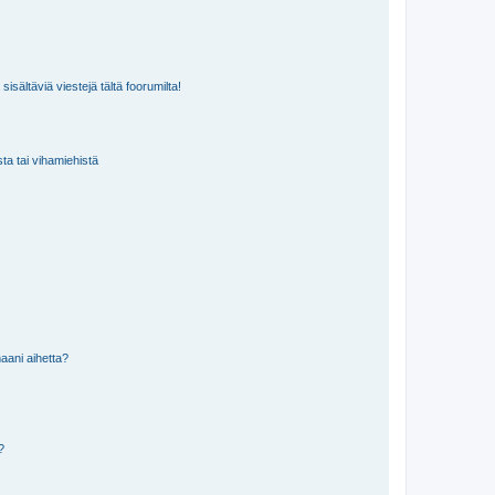
isältäviä viestejä tältä foorumilta!
sta tai vihamiehistä
aani aihetta?
a?