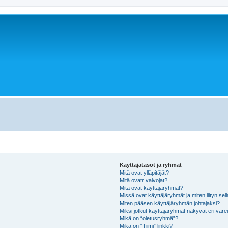
Käyttäjätasot ja ryhmät
Mitä ovat ylläpitäjät?
Mitä ovatr valvojat?
Mitä ovat käyttäjäryhmät?
Missä ovat käyttäjäryhmät ja miten liityn sel
Miten pääsen käyttäjäryhmän johtajaksi?
Miksi jotkut käyttäjäryhmät näkyvät eri värei
Mikä on “oletusryhmä”?
Mikä on “Tiimi” linkki?