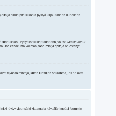
jeita ja sinun pitäisi kohta pystyä kirjautumaan uudelleen.
tä tunnuksiasi. Pysyäksesi kirjautuneena, valitse
Muista minut
-
sa. Jos et näe tätä valintaa, foorumin ylläpitäjä on estänyt
oavat myös toimintoja, kuten luettujen seurantaa, jos ne ovat
 linkki löytyy yleensä klikkaamalla käyttäjänimeäsi foorumin