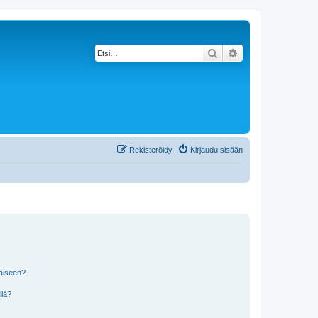
Etsi
Tarkennettu haku
Rekisteröidy
Kirjaudu sisään
laiseen?
llä?