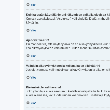
Ylös
Kuinka estän käyttäjänimeni näkymisen paikalla olevissa kä
Omissa asetuksissasi, “Asetukset”-välilehdellä, löydät mahdoll
käyttäjiin.
Ylös
Ajat ovat väärin!
On mahdollista, että näytetty aika on eri aikavyöhykkeeltä kuin
että aikavyöhykkeen vaihtaminen, kuten monet muutkin asetukset o
Ylös
Vaihdoin aikavyöhykkeen ja kellonaika on silti väärin!
Jos olet varmasti valinnut oikean aikavyöhykkeen ja aika on silt
Ylös
Kieleni ei ole valittavana!
Joko ylläpitäjä ei ole asentanut kielellesi kielipakettia tai kuka
ei ole olemassa, voit luoda uuden käännöksen. Lisätietoja löyt
Ylös