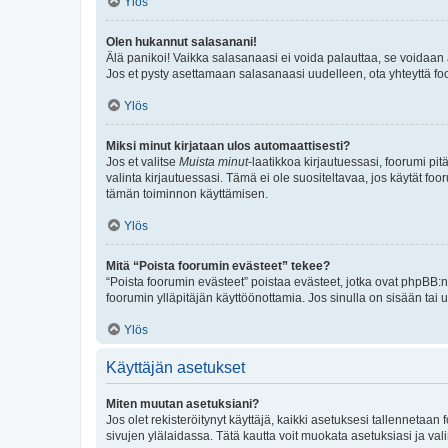
Ylös
Olen hukannut salasanani!
Älä panikoi! Vaikka salasanaasi ei voida palauttaa, se voidaan 
Jos et pysty asettamaan salasanaasi uudelleen, ota yhteyttä foo
Ylös
Miksi minut kirjataan ulos automaattisesti?
Jos et valitse
Muista minut
-laatikkoa kirjautuessasi, foorumi pi
valinta kirjautuessasi. Tämä ei ole suositeltavaa, jos käytät foo
tämän toiminnon käyttämisen.
Ylös
Mitä “Poista foorumin evästeet” tekee?
“Poista foorumin evästeet” poistaa evästeet, jotka ovat phpBB:n 
foorumin ylläpitäjän käyttöönottamia. Jos sinulla on sisään ta
Ylös
Käyttäjän asetukset
Miten muutan asetuksiani?
Jos olet rekisteröitynyt käyttäjä, kaikki asetuksesi tallennetaa
sivujen ylälaidassa. Tätä kautta voit muokata asetuksiasi ja vali