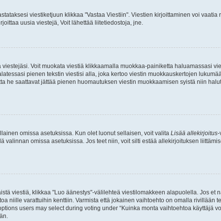
stataksesi viestiketjuun klikkaa "Vastaa Viestiin". Viestien kirjoittaminen voi vaatia
joittaa uusia viestejä, Voit lähettää liitetiedostoja, jne.
ia viestejäsi. Voit muokata viestiä klikkaamalla muokkaa-painiketta haluamassasi vies
n palatessasi pienen tekstin viestisi alla, joka kertoo viestin muokkauskertojen luk
 mutta he saattavat jättää pienen huomautuksen viestin muokkaamisen syistä niin halu
ellainen omissa asetuksissa. Kun olet luonut sellaisen, voit valita
Lisää allekirjoitus
-
lä valinnan omissa asetuksissa. Jos teet niin, voit silti estää allekirjoituksen liittäm
stä viestiä, klikkaa "Luo äänestys"-välilehteä viestilomakkeen alapuolella. Jos et näe
a niille varattuihin kenttiin. Varmista että jokainen vaihtoehto on omalla rivillään
 options users may select during voting under “Kuinka monta vaihtoehtoa käyttäjä voi
än.