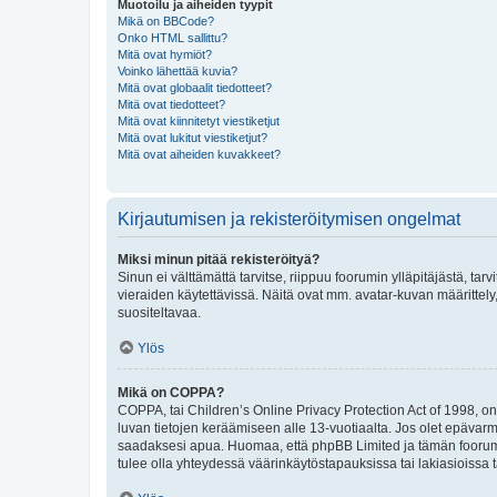
Muotoilu ja aiheiden tyypit
Mikä on BBCode?
Onko HTML sallittu?
Mitä ovat hymiöt?
Voinko lähettää kuvia?
Mitä ovat globaalit tiedotteet?
Mitä ovat tiedotteet?
Mitä ovat kiinnitetyt viestiketjut
Mitä ovat lukitut viestiketjut?
Mitä ovat aiheiden kuvakkeet?
Kirjautumisen ja rekisteröitymisen ongelmat
Miksi minun pitää rekisteröityä?
Sinun ei välttämättä tarvitse, riippuu foorumin ylläpitäjästä, tar
vieraiden käytettävissä. Näitä ovat mm. avatar-kuvan määrittely,
suositeltavaa.
Ylös
Mikä on COPPA?
COPPA, tai Children’s Online Privacy Protection Act of 1998, on y
luvan tietojen keräämiseen alle 13-vuotiaalta. Jos olet epävarm
saadaksesi apua. Huomaa, että phpBB Limited ja tämän foorumin
tulee olla yhteydessä väärinkäytöstapauksissa tai lakiasioissa t