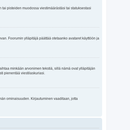
en tai pisteiden muodossa viestimäärästäsi tai statuksestasi
 kuvan. Foorumin ylläpitäjä päättää otetaanko avataret käyttöön ja
i vaihtaa minkään arvonimen tekstiä, sillä nämä ovat ylläpitäjän
sti pienentää viestilaskuriasi.
 tämän ominaisuuden. Kirjautuminen vaaditaan, jotta