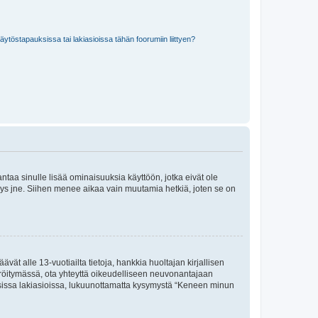
töstapauksissa tai lakiasioissa tähän foorumiin liittyen?
 antaa sinulle lisää ominaisuuksia käyttöön, jotka eivät ole
enyys jne. Siihen menee aikaa vain muutamia hetkiä, joten se on
vät alle 13-vuotiailta tietoja, hankkia huoltajan kirjallisen
teröitymässä, ota yhteyttä oikeudelliseen neuvonantajaan
isissa lakiasioissa, lukuunottamatta kysymystä “Keneen minun