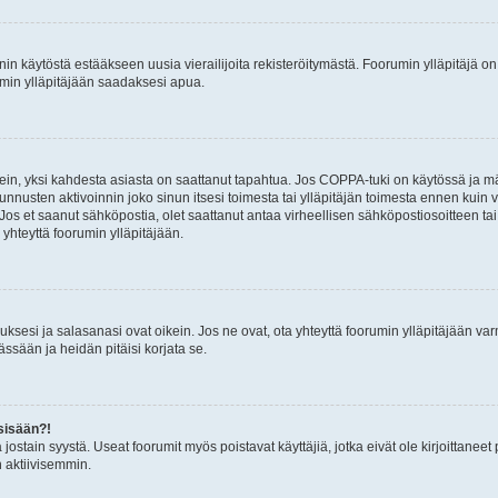
nin käytöstä estääkseen uusia vierailijoita rekisteröitymästä. Foorumin ylläpitäjä on v
umin ylläpitäjään saadaksesi apua.
ein, yksi kahdesta asiasta on saattanut tapahtua. Jos COPPA-tuki on käytössä ja määri
nnusten aktivoinnin joko sinun itsesi toimesta tai ylläpitäjän toimesta ennen kuin vo
. Jos et saanut sähköpostia, olet saattanut antaa virheellisen sähköpostiosoitteen t
 yhteyttä foorumin ylläpitäjään.
sesi ja salasanasi ovat oikein. Jos ne ovat, ota yhteyttä foorumin ylläpitäjään varmi
ssään ja heidän pitäisi korjata se.
sisään?!
stä jostain syystä. Useat foorumit myös poistavat käyttäjiä, jotka eivät ole kirjoitta
n aktiivisemmin.