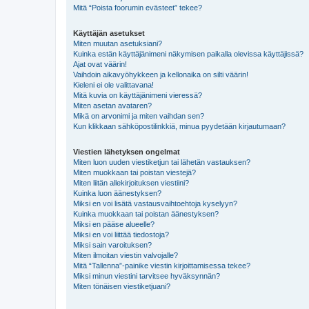
Mitä “Poista foorumin evästeet” tekee?
Käyttäjän asetukset
Miten muutan asetuksiani?
Kuinka estän käyttäjänimeni näkymisen paikalla olevissa käyttäjissä?
Ajat ovat väärin!
Vaihdoin aikavyöhykkeen ja kellonaika on silti väärin!
Kieleni ei ole valittavana!
Mitä kuvia on käyttäjänimeni vieressä?
Miten asetan avataren?
Mikä on arvonimi ja miten vaihdan sen?
Kun klikkaan sähköpostilinkkiä, minua pyydetään kirjautumaan?
Viestien lähetyksen ongelmat
Miten luon uuden viestiketjun tai lähetän vastauksen?
Miten muokkaan tai poistan viestejä?
Miten liitän allekirjoituksen viestiini?
Kuinka luon äänestyksen?
Miksi en voi lisätä vastausvaihtoehtoja kyselyyn?
Kuinka muokkaan tai poistan äänestyksen?
Miksi en pääse alueelle?
Miksi en voi liittää tiedostoja?
Miksi sain varoituksen?
Miten ilmoitan viestin valvojalle?
Mitä “Tallenna”-painike viestin kirjoittamisessa tekee?
Miksi minun viestini tarvitsee hyväksynnän?
Miten tönäisen viestiketjuani?