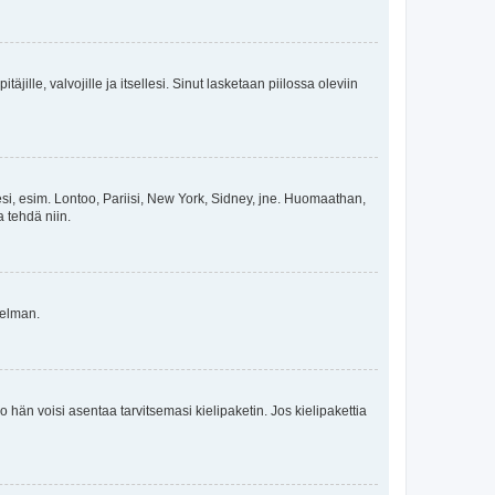
äjille, valvojille ja itsellesi. Sinut lasketaan piilossa oleviin
esi, esim. Lontoo, Pariisi, New York, Sidney, jne. Huomaathan,
a tehdä niin.
gelman.
ko hän voisi asentaa tarvitsemasi kielipaketin. Jos kielipakettia