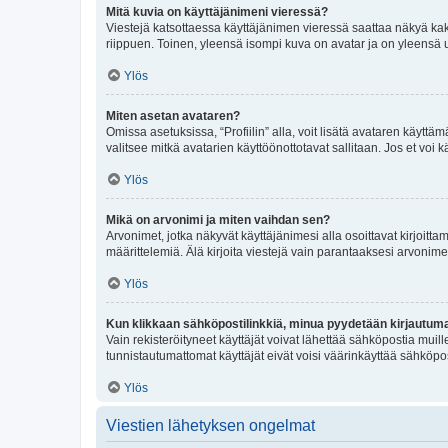
Mitä kuvia on käyttäjänimeni vieressä?
Viestejä katsottaessa käyttäjänimen vieressä saattaa näkyä kaksi
riippuen. Toinen, yleensä isompi kuva on avatar ja on yleensä un
Ylös
Miten asetan avataren?
Omissa asetuksissa, “Profiilin” alla, voit lisätä avataren käyttä
valitsee mitkä avatarien käyttöönottotavat sallitaan. Jos et voi k
Ylös
Mikä on arvonimi ja miten vaihdan sen?
Arvonimet, jotka näkyvät käyttäjänimesi alla osoittavat kirjoittam
määrittelemiä. Älä kirjoita viestejä vain parantaaksesi arvonimeäs
Ylös
Kun klikkaan sähköpostilinkkiä, minua pyydetään kirjautum
Vain rekisteröityneet käyttäjät voivat lähettää sähköpostia muil
tunnistautumattomat käyttäjät eivät voisi väärinkäyttää sähköpo
Ylös
Viestien lähetyksen ongelmat