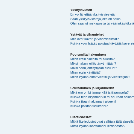
Yksityisviestit
En voi lähettää yksityisviestejä!
Saan yksityisviestejä joita en halua!
Olen saanut roskapostia tai väärinkäytöksiä s
Ystävät ja vihamiehet
Mitä ovat kaveri ja vihamieslistat?
Kuinka voin lisätä / poistaa käyttäjiä kaverei
Foorumilta hakeminen
Miten etsin alueelta tai alueilta?
Miksi hakuni ei löytänyt mitään?
Miksi haku johti tyhjään sivuun!?
Miten etsin käyttäjiä?
Miten löydän omat viestini ja viestiketjuni?
Seuraaminen ja kirjanmerkit
Mikä ero on kirjanmerkillä ja tilaamisella?
Kuinka teen kirjanmerkin tai seuraan haluam
Kuinka tilaan haluamani alueen?
Kuinka poistan tilaukseni?
Liitetiedostot
Mitkä liitetiedostot ovat sallittuja tällä alueell
Mistä löydän lähettämäni liitetiedostot?