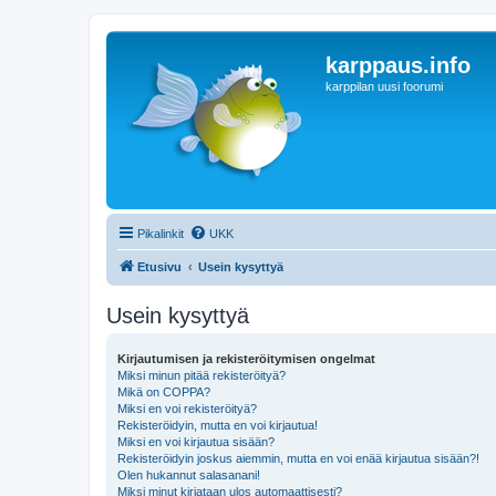
karppaus.info
karppilan uusi foorumi
Pikalinkit
UKK
Etusivu
Usein kysyttyä
Usein kysyttyä
Kirjautumisen ja rekisteröitymisen ongelmat
Miksi minun pitää rekisteröityä?
Mikä on COPPA?
Miksi en voi rekisteröityä?
Rekisteröidyin, mutta en voi kirjautua!
Miksi en voi kirjautua sisään?
Rekisteröidyin joskus aiemmin, mutta en voi enää kirjautua sisään?!
Olen hukannut salasanani!
Miksi minut kirjataan ulos automaattisesti?