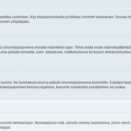
asettaa uudelleen. Käy kirjautumissivulla ja klikkaa
Unohdin salasanani
. Seuraa oh
rumin ylläpitäjään.
tää sinut kirjautuneena ennalta määritellyn ajan. Tämä estää muita väärinkäyttämäs
rumia jaetulta koneelta, esim. kirjastossa, nettikahvilassa tai koulun tietokoneluokas
luomia. Ne tunnistavat sinut ja pitävät sinut kirjautuneena foorumille. Evästeet tarj
i uloskirjautumisen kanssa ongelmia, foorumin evästeiden poistaminen voi auttaa.
n foorumin tietokantaan. Muokataksesi niitä, vieraile omissa asetuksissa, johon vievä
ntojasi.