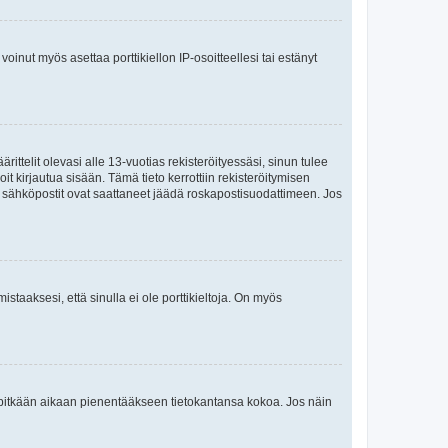
oinut myös asettaa porttikiellon IP-osoitteellesi tai estänyt
ttelit olevasi alle 13-vuotias rekisteröityessäsi, sinun tulee
it kirjautua sisään. Tämä tieto kerrottiin rekisteröitymisen
ai sähköpostit ovat saattaneet jäädä roskapostisuodattimeen. Jos
staaksesi, että sinulla ei ole porttikieltoja. On myös
neet pitkään aikaan pienentääkseen tietokantansa kokoa. Jos näin