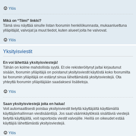
Ylös
Mikä on “Tiimi” linkki?
Tämä sivu näyttää sinulle listan foorumin henkilökunnasta, mukaanluettuna
ylläpitäjät, valvojat ja muut tiedot, kuten alueet joita he valvovat.
Ylös
Yksityisviestit
En voi lähettää yksityisviestejä!
Tähän on kolme mahdollista syytä. Et ole rekisteröitynyt ja/tai kirjautunut
sisään, foorumin ylläpitäjä on poistanut yksityisviestit käytöstä koko foorumilta
tai foorumin ylläpitäjä on estänyt sinua lähettämästä yksityisviestejä. Ota
yhteyttä foorumin ylläpitäjään saadaksesi lisätietoja.
Ylös
Saan yksityisviestejä joita en halua!
Voit automaattisesti poistaa yksityisviestit tietyltä käyttäjältä käyttämällä
käyttäjänhallinnan viestisääntöjä. Jos saat väärinkäytöksiä sisältäviä viestejä
tietyltä käyttäjältä, voit raportoida viestit valvojille. Heillä on oikeudet estää
käyttäjiä lähettämästä yksityisviestejä.
Ylös