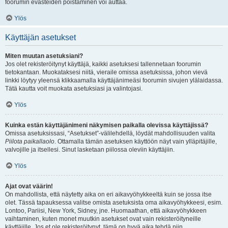
foorumin evästeiden poistaminen voi auttaa.
Ylös
Käyttäjän asetukset
Miten muutan asetuksiani?
Jos olet rekisteröitynyt käyttäjä, kaikki asetuksesi tallennetaan foorumin
tietokantaan. Muokataksesi niitä, vieraile omissa asetuksissa, johon vievä
linkki löytyy yleensä klikkaamalla käyttäjänimeäsi foorumin sivujen ylälaidassa.
Tätä kautta voit muokata asetuksiasi ja valintojasi.
Ylös
Kuinka estän käyttäjänimeni näkymisen paikalla olevissa käyttäjissä?
Omissa asetuksissasi, “Asetukset”-välilehdellä, löydät mahdollisuuden valita
Piilota paikallaolo
. Ottamalla tämän asetuksen käyttöön näyt vain ylläpitäjille,
valvojille ja itsellesi. Sinut lasketaan piilossa oleviin käyttäjiin.
Ylös
Ajat ovat väärin!
On mahdollista, että näytetty aika on eri aikavyöhykkeeltä kuin se jossa itse
olet. Tässä tapauksessa valitse omista asetuksista oma aikavyöhykkeesi, esim.
Lontoo, Pariisi, New York, Sidney, jne. Huomaathan, että aikavyöhykkeen
vaihtaminen, kuten monet muutkin asetukset ovat vain rekisteröityneille
käyttäjille. Jos et ole rekisteröitynyt, tämä on hyvä aika tehdä niin.