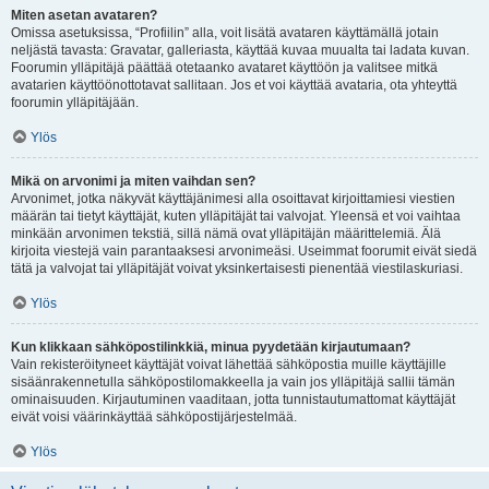
Miten asetan avataren?
Omissa asetuksissa, “Profiilin” alla, voit lisätä avataren käyttämällä jotain
neljästä tavasta: Gravatar, galleriasta, käyttää kuvaa muualta tai ladata kuvan.
Foorumin ylläpitäjä päättää otetaanko avataret käyttöön ja valitsee mitkä
avatarien käyttöönottotavat sallitaan. Jos et voi käyttää avataria, ota yhteyttä
foorumin ylläpitäjään.
Ylös
Mikä on arvonimi ja miten vaihdan sen?
Arvonimet, jotka näkyvät käyttäjänimesi alla osoittavat kirjoittamiesi viestien
määrän tai tietyt käyttäjät, kuten ylläpitäjät tai valvojat. Yleensä et voi vaihtaa
minkään arvonimen tekstiä, sillä nämä ovat ylläpitäjän määrittelemiä. Älä
kirjoita viestejä vain parantaaksesi arvonimeäsi. Useimmat foorumit eivät siedä
tätä ja valvojat tai ylläpitäjät voivat yksinkertaisesti pienentää viestilaskuriasi.
Ylös
Kun klikkaan sähköpostilinkkiä, minua pyydetään kirjautumaan?
Vain rekisteröityneet käyttäjät voivat lähettää sähköpostia muille käyttäjille
sisäänrakennetulla sähköpostilomakkeella ja vain jos ylläpitäjä sallii tämän
ominaisuuden. Kirjautuminen vaaditaan, jotta tunnistautumattomat käyttäjät
eivät voisi väärinkäyttää sähköpostijärjestelmää.
Ylös