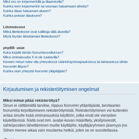
Mikä ero on kirjanmerkillä ja tilaamisella?
Kuinka teen kirjanmerkin tai seuraan haluamaani aihetta?
Kuinka tilaan haluamani alueen?
Kuinka poistan tilaukseni?
Liitetiedostot
Mitkä liitetiedostot ovat sallittuja tällä alueella?
Mistä löydän lähettämäni liitetiedostot?
phpBB -asiat
Kuka kirjoitti tämän foorumisovelluksen?
Miksi ominaisuutta X ei ole saatavilla?
Keneen minun tulee olla yhteydessä väärinkäytöstapauksissa tai lakiasioissa tähän
foorumiin liittyen?
Kuinka otan yhteyttä foorumin ylläpitäjään?
Kirjautumisen ja rekisteröitymisen ongelmat
Miksi minun pitää rekisteröityä?
Sinun ei välttämättä tarvitse, riippuu foorumin ylläpitäjästä, tarvitaanko
foorumilla kirjoittamiseen rekisteröitymistä. Rekisteröityminen voi kuitenkin
antaa sinulle lisää ominaisuuksia käyttöön, jotka eivät ole vieraiden
käytettävissä. Näitä ovat mm. avatar-kuvan määrittely, yksityisviestit,
sähköpostien lähettäminen muille käyttäjille, käyttäjäryhmien jäsenyys jne.
Siihen menee aikaa vain muutamia hetkiä, joten se on suositeltavaa.