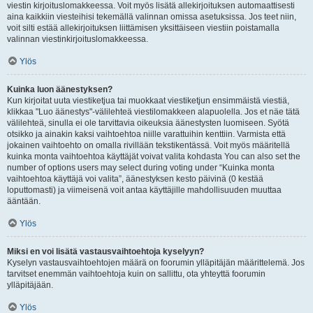
viestin kirjoituslomakkeessa. Voit myös lisätä allekirjoituksen automaattisesti
aina kaikkiin viesteihisi tekemällä valinnan omissa asetuksissa. Jos teet niin,
voit silti estää allekirjoituksen liittämisen yksittäiseen viestiin poistamalla
valinnan viestinkirjoituslomakkeessa.
Ylös
Kuinka luon äänestyksen?
Kun kirjoitat uuta viestiketjua tai muokkaat viestiketjun ensimmäistä viestiä,
klikkaa "Luo äänestys"-välilehteä viestilomakkeen alapuolella. Jos et näe tätä
välilehteä, sinulla ei ole tarvittavia oikeuksia äänestysten luomiseen. Syötä
otsikko ja ainakin kaksi vaihtoehtoa niille varattuihin kenttiin. Varmista että
jokainen vaihtoehto on omalla rivillään tekstikentässä. Voit myös määritellä
kuinka monta vaihtoehtoa käyttäjät voivat valita kohdasta You can also set the
number of options users may select during voting under “Kuinka monta
vaihtoehtoa käyttäjä voi valita”, äänestyksen kesto päivinä (0 kestää
loputtomasti) ja viimeisenä voit antaa käyttäjille mahdollisuuden muuttaa
ääntään.
Ylös
Miksi en voi lisätä vastausvaihtoehtoja kyselyyn?
Kyselyn vastausvaihtoehtojen määrä on foorumin ylläpitäjän määrittelemä. Jos
tarvitset enemmän vaihtoehtoja kuin on sallittu, ota yhteyttä foorumin
ylläpitäjään.
Ylös