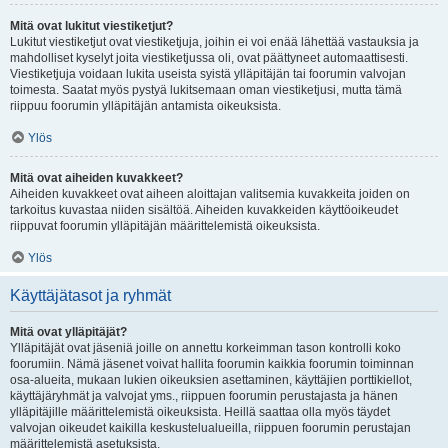
Mitä ovat lukitut viestiketjut?
Lukitut viestiketjut ovat viestiketjuja, joihin ei voi enää lähettää vastauksia ja
mahdolliset kyselyt joita viestiketjussa oli, ovat päättyneet automaattisesti.
Viestiketjuja voidaan lukita useista syistä ylläpitäjän tai foorumin valvojan
toimesta. Saatat myös pystyä lukitsemaan oman viestiketjusi, mutta tämä
riippuu foorumin ylläpitäjän antamista oikeuksista.
Ylös
Mitä ovat aiheiden kuvakkeet?
Aiheiden kuvakkeet ovat aiheen aloittajan valitsemia kuvakkeita joiden on
tarkoitus kuvastaa niiden sisältöä. Aiheiden kuvakkeiden käyttöoikeudet
riippuvat foorumin ylläpitäjän määrittelemistä oikeuksista.
Ylös
Käyttäjätasot ja ryhmät
Mitä ovat ylläpitäjät?
Ylläpitäjät ovat jäseniä joille on annettu korkeimman tason kontrolli koko
foorumiin. Nämä jäsenet voivat hallita foorumin kaikkia foorumin toiminnan
osa-alueita, mukaan lukien oikeuksien asettaminen, käyttäjien porttikiellot,
käyttäjäryhmät ja valvojat yms., riippuen foorumin perustajasta ja hänen
ylläpitäjille määrittelemistä oikeuksista. Heillä saattaa olla myös täydet
valvojan oikeudet kaikilla keskustelualueilla, riippuen foorumin perustajan
määrittelemistä asetuksista.