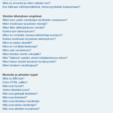
Mikä on arvonimi ja miten vaihdan sen?
Kun klikkaan sähköpostilinkkiä, minua pyydetään kirjautumaan?
Viestien lähetyksen ongelmat
Miten luon uuden viestiketjun tai lähetän vastauksen?
Miten muokkaan tai poistan viestejä?
Miten liitän allekirjoituksen viestiini?
Kuinka luon äänestyksen?
Miksi en voi lisätä vastausvaihtoehtoja kyselyyn?
Kuinka muokkaan tai poistan äänestyksen?
Miksi en pääse alueelle?
Miksi en voi liittää tiedostoja?
Miksi sain varoituksen?
Miten ilmoitan viestin valvojalle?
Mitä “Tallenna”-painike viestin kirjoittamisessa tekee?
Miksi minun viestini tarvitsee hyväksynnän?
Miten tönäisen viestiketjuani?
Muotoilu ja aiheiden tyypit
Mikä on BBCode?
Onko HTML sallittu?
Mitä ovat hymiöt?
Voinko lähettää kuvia?
Mitä ovat globaalit tiedotteet?
Mitä ovat tiedotteet?
Mitä ovat kiinnitetyt viestiketjut
Mitä ovat lukitut viestiketjut?
Mitä ovat aiheiden kuvakkeet?