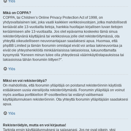
Ylös
Mikä on COPPA?
COPPA, tai Children’s Online Privacy Protection Act of 1998, on
yhdysvaltalainen laki, joka vaatii kaikkien verkkosivustojen, jotka mahdollisesti
keräävät alle 13-vuotiailta tietoja, hankkia huoltajan kirjallisen luvan tietojen
keräämiseen alle 13-vuotiaalta. Jos olet epävarma koskeeko tämä sinua
rekisteröityvänä käyttäjänä tai verkkosivua jolle olet rekisteröitymässä, ota
yhteyttä oikeudelliseen neuvonantajaan saadaksesi apua. Huomaa, että
phpBB Limited ja tämän foorumin omistajat eivät voi antaa lakineuvontaa ja
eivät ole yhteyshenkilöitä minkäänlaisissa lakiasioissa, lukuunottamatta
kysymystä “Keneen minun tulee olla yhteydessä väärinkäytöstapauksissa tai
lakiasioissa tähän foorumiin liittyen?”.
Ylös
Miksi en voi rekisteröityä?
On mahdollista, että foorumin ylläpitäjä on poistanut rekisteröinnin käytöstä
estääkseen uusia vierailijoita rekisteröitymästä. Foorumin ylläpitäjä on voinut
myös asettaa porttikiellon IP-osoitteellesi tai estänyt valitsemasi
käyttäjätunnuksen rekisteröinnin. Ota yhteyttä foorumin ylläpitäjään saadaksesi
apua.
Ylös
Rekisteröidyin, mutta en voi kirjautua!
Tarkista ensin käyttäjätunnuksesi ja salasanasi. Jos ne ovat oikein, yksi