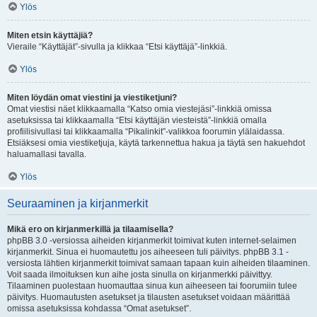
Ylös
Miten etsin käyttäjiä?
Vieraile “Käyttäjät”-sivulla ja klikkaa “Etsi käyttäjä”-linkkiä.
Ylös
Miten löydän omat viestini ja viestiketjuni?
Omat viestisi näet klikkaamalla “Katso omia viestejäsi”-linkkiä omissa
asetuksissa tai klikkaamalla “Etsi käyttäjän viesteistä”-linkkiä omalla
profiilisivullasi tai klikkaamalla “Pikalinkit”-valikkoa foorumin ylälaidassa.
Etsiäksesi omia viestiketjuja, käytä tarkennettua hakua ja täytä sen hakuehdot
haluamallasi tavalla.
Ylös
Seuraaminen ja kirjanmerkit
Mikä ero on kirjanmerkillä ja tilaamisella?
phpBB 3.0 -versiossa aiheiden kirjanmerkit toimivat kuten internet-selaimen
kirjanmerkit. Sinua ei huomautettu jos aiheeseen tuli päivitys. phpBB 3.1 -
versiosta lähtien kirjanmerkit toimivat samaan tapaan kuin aiheiden tilaaminen.
Voit saada ilmoituksen kun aihe josta sinulla on kirjanmerkki päivittyy.
Tilaaminen puolestaan huomauttaa sinua kun aiheeseen tai foorumiin tulee
päivitys. Huomautusten asetukset ja tilausten asetukset voidaan määrittää
omissa asetuksissa kohdassa “Omat asetukset”.