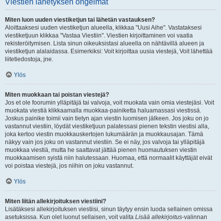
Viestien lähetyksen ongelmat
Miten luon uuden viestiketjun tai lähetän vastauksen?
Aloittaaksesi uuden viestiketjun alueella, klikkaa "Uusi Aihe". Vastataksesi
viestiketjuun klikkaa "Vastaa Viestiin". Viestien kirjoittaminen voi vaatia
rekisteröitymisen. Lista sinun oikeuksistasi alueella on nähtävillä alueen ja
viestiketjun alalaidassa. Esimerkiksi: Voit kirjoittaa uusia viestejä, Voit lähettää
liitetiedostoja, jne.
Ylös
Miten muokkaan tai poistan viestejä?
Jos et ole foorumin ylläpitäjä tai valvoja, voit muokata vain omia viestejäsi. Voit
muokata viestiä klikkaamalla muokkaa-painiketta haluamassasi viestissä.
Joskus painike toimii vain tietyn ajan viestin luomisen jälkeen. Jos joku on jo
vastannut viestiin, löydät viestiketjuun palatessasi pienen tekstin viestisi alla,
joka kertoo viestin muokkauskertojen lukumäärän ja muokkausajan. Tämä
näkyy vain jos joku on vastannut viestiin. Se ei näy, jos valvoja tai ylläpitäjä
muokkaa viestiä, mutta he saattavat jättää pienen huomautuksen viestin
muokkaamisen syistä niin halutessaan. Huomaa, että normaalit käyttäjät eivät
voi poistaa viestejä, jos niihin on joku vastannut.
Ylös
Miten liitän allekirjoituksen viestiini?
Lisätäksesi allekirjoituksen viestiisi, sinun täytyy ensin luoda sellainen omissa
asetuksissa. Kun olet luonut sellaisen, voit valita
Lisää allekirjoitus
-valinnan