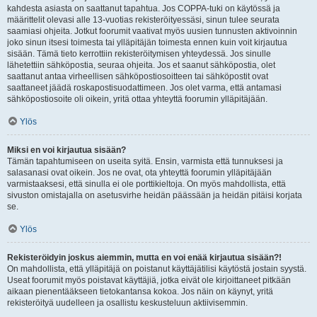
kahdesta asiasta on saattanut tapahtua. Jos COPPA-tuki on käytössä ja
määrittelit olevasi alle 13-vuotias rekisteröityessäsi, sinun tulee seurata
saamiasi ohjeita. Jotkut foorumit vaativat myös uusien tunnusten aktivoinnin
joko sinun itsesi toimesta tai ylläpitäjän toimesta ennen kuin voit kirjautua
sisään. Tämä tieto kerrottiin rekisteröitymisen yhteydessä. Jos sinulle
lähetettiin sähköpostia, seuraa ohjeita. Jos et saanut sähköpostia, olet
saattanut antaa virheellisen sähköpostiosoitteen tai sähköpostit ovat
saattaneet jäädä roskapostisuodattimeen. Jos olet varma, että antamasi
sähköpostiosoite oli oikein, yritä ottaa yhteyttä foorumin ylläpitäjään.
Ylös
Miksi en voi kirjautua sisään?
Tämän tapahtumiseen on useita syitä. Ensin, varmista että tunnuksesi ja
salasanasi ovat oikein. Jos ne ovat, ota yhteyttä foorumin ylläpitäjään
varmistaaksesi, että sinulla ei ole porttikieltoja. On myös mahdollista, että
sivuston omistajalla on asetusvirhe heidän päässään ja heidän pitäisi korjata
se.
Ylös
Rekisteröidyin joskus aiemmin, mutta en voi enää kirjautua sisään?!
On mahdollista, että ylläpitäjä on poistanut käyttäjätilisi käytöstä jostain syystä.
Useat foorumit myös poistavat käyttäjiä, jotka eivät ole kirjoittaneet pitkään
aikaan pienentääkseen tietokantansa kokoa. Jos näin on käynyt, yritä
rekisteröityä uudelleen ja osallistu keskusteluun aktiivisemmin.