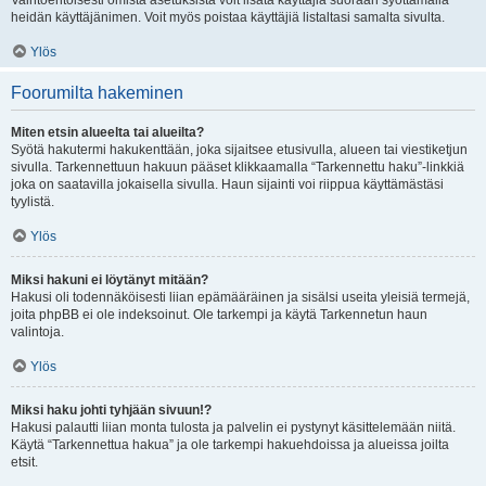
Vaihtoehtoisesti omista asetuksista voit lisätä käyttäjiä suoraan syöttämällä
heidän käyttäjänimen. Voit myös poistaa käyttäjiä listaltasi samalta sivulta.
Ylös
Foorumilta hakeminen
Miten etsin alueelta tai alueilta?
Syötä hakutermi hakukenttään, joka sijaitsee etusivulla, alueen tai viestiketjun
sivulla. Tarkennettuun hakuun pääset klikkaamalla “Tarkennettu haku”-linkkiä
joka on saatavilla jokaisella sivulla. Haun sijainti voi riippua käyttämästäsi
tyylistä.
Ylös
Miksi hakuni ei löytänyt mitään?
Hakusi oli todennäköisesti liian epämääräinen ja sisälsi useita yleisiä termejä,
joita phpBB ei ole indeksoinut. Ole tarkempi ja käytä Tarkennetun haun
valintoja.
Ylös
Miksi haku johti tyhjään sivuun!?
Hakusi palautti liian monta tulosta ja palvelin ei pystynyt käsittelemään niitä.
Käytä “Tarkennettua hakua” ja ole tarkempi hakuehdoissa ja alueissa joilta
etsit.