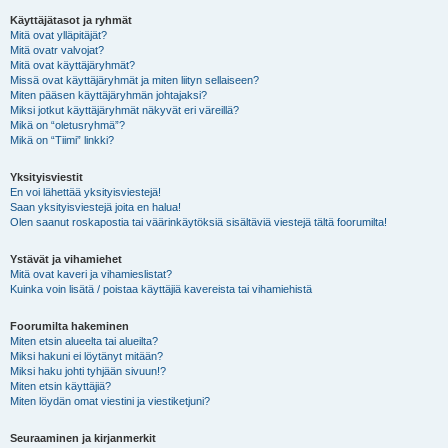
Käyttäjätasot ja ryhmät
Mitä ovat ylläpitäjät?
Mitä ovatr valvojat?
Mitä ovat käyttäjäryhmät?
Missä ovat käyttäjäryhmät ja miten liityn sellaiseen?
Miten pääsen käyttäjäryhmän johtajaksi?
Miksi jotkut käyttäjäryhmät näkyvät eri väreillä?
Mikä on “oletusryhmä”?
Mikä on “Tiimi” linkki?
Yksityisviestit
En voi lähettää yksityisviestejä!
Saan yksityisviestejä joita en halua!
Olen saanut roskapostia tai väärinkäytöksiä sisältäviä viestejä tältä foorumilta!
Ystävät ja vihamiehet
Mitä ovat kaveri ja vihamieslistat?
Kuinka voin lisätä / poistaa käyttäjiä kavereista tai vihamiehistä
Foorumilta hakeminen
Miten etsin alueelta tai alueilta?
Miksi hakuni ei löytänyt mitään?
Miksi haku johti tyhjään sivuun!?
Miten etsin käyttäjiä?
Miten löydän omat viestini ja viestiketjuni?
Seuraaminen ja kirjanmerkit