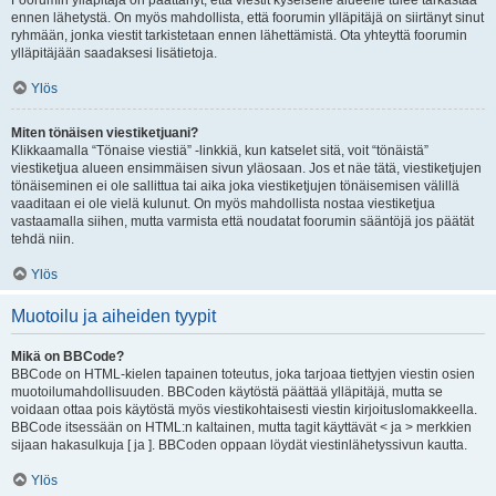
Foorumin ylläpitäjä on päättänyt, että viestit kyseiselle alueelle tulee tarkastaa
ennen lähetystä. On myös mahdollista, että foorumin ylläpitäjä on siirtänyt sinut
ryhmään, jonka viestit tarkistetaan ennen lähettämistä. Ota yhteyttä foorumin
ylläpitäjään saadaksesi lisätietoja.
Ylös
Miten tönäisen viestiketjuani?
Klikkaamalla “Tönaise viestiä” -linkkiä, kun katselet sitä, voit “tönäistä”
viestiketjua alueen ensimmäisen sivun yläosaan. Jos et näe tätä, viestiketjujen
tönäiseminen ei ole sallittua tai aika joka viestiketjujen tönäisemisen välillä
vaaditaan ei ole vielä kulunut. On myös mahdollista nostaa viestiketjua
vastaamalla siihen, mutta varmista että noudatat foorumin sääntöjä jos päätät
tehdä niin.
Ylös
Muotoilu ja aiheiden tyypit
Mikä on BBCode?
BBCode on HTML-kielen tapainen toteutus, joka tarjoaa tiettyjen viestin osien
muotoilumahdollisuuden. BBCoden käytöstä päättää ylläpitäjä, mutta se
voidaan ottaa pois käytöstä myös viestikohtaisesti viestin kirjoituslomakkeella.
BBCode itsessään on HTML:n kaltainen, mutta tagit käyttävät < ja > merkkien
sijaan hakasulkuja [ ja ]. BBCoden oppaan löydät viestinlähetyssivun kautta.
Ylös