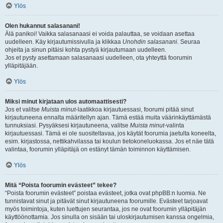
Ylös
Olen hukannut salasanani!
Älä panikoi! Vaikka salasanaasi ei voida palauttaa, se voidaan asettaa
uudelleen. Käy kirjautumissivulla ja klikkaa
Unohdin salasanani
. Seuraa
ohjeita ja sinun pitäisi kohta pystyä kirjautumaan uudelleen.
Jos et pysty asettamaan salasanaasi uudelleen, ota yhteyttä foorumin
ylläpitäjään.
Ylös
Miksi minut kirjataan ulos automaattisesti?
Jos et valitse
Muista minut
-laatikkoa kirjautuessasi, foorumi pitää sinut
kirjautuneena ennalta määritellyn ajan. Tämä estää muita väärinkäyttämästä
tunnuksiasi. Pysyäksesi kirjautuneena, valitse
Muista minut
-valinta
kirjautuessasi. Tämä ei ole suositeltavaa, jos käytät foorumia jaetulta koneelta,
esim. kirjastossa, nettikahvilassa tai koulun tietokoneluokassa. Jos et näe tätä
valintaa, foorumin ylläpitäjä on estänyt tämän toiminnon käyttämisen.
Ylös
Mitä “Poista foorumin evästeet” tekee?
“Poista foorumin evästeet” poistaa evästeet, jotka ovat phpBB:n luomia. Ne
tunnistavat sinut ja pitävät sinut kirjautuneena foorumille. Evästeet tarjoavat
myös toimintoja, kuten luettujen seurantaa, jos ne ovat foorumin ylläpitäjän
käyttöönottamia. Jos sinulla on sisään tai uloskirjautumisen kanssa ongelmia,