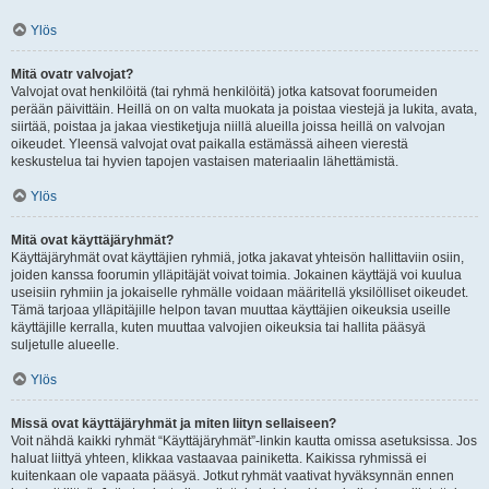
Ylös
Mitä ovatr valvojat?
Valvojat ovat henkilöitä (tai ryhmä henkilöitä) jotka katsovat foorumeiden
perään päivittäin. Heillä on on valta muokata ja poistaa viestejä ja lukita, avata,
siirtää, poistaa ja jakaa viestiketjuja niillä alueilla joissa heillä on valvojan
oikeudet. Yleensä valvojat ovat paikalla estämässä aiheen vierestä
keskustelua tai hyvien tapojen vastaisen materiaalin lähettämistä.
Ylös
Mitä ovat käyttäjäryhmät?
Käyttäjäryhmät ovat käyttäjien ryhmiä, jotka jakavat yhteisön hallittaviin osiin,
joiden kanssa foorumin ylläpitäjät voivat toimia. Jokainen käyttäjä voi kuulua
useisiin ryhmiin ja jokaiselle ryhmälle voidaan määritellä yksilölliset oikeudet.
Tämä tarjoaa ylläpitäjille helpon tavan muuttaa käyttäjien oikeuksia useille
käyttäjille kerralla, kuten muuttaa valvojien oikeuksia tai hallita pääsyä
suljetulle alueelle.
Ylös
Missä ovat käyttäjäryhmät ja miten liityn sellaiseen?
Voit nähdä kaikki ryhmät “Käyttäjäryhmät”-linkin kautta omissa asetuksissa. Jos
haluat liittyä yhteen, klikkaa vastaavaa painiketta. Kaikissa ryhmissä ei
kuitenkaan ole vapaata pääsyä. Jotkut ryhmät vaativat hyväksynnän ennen