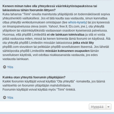
Keneen minun tulee olla yhteydessä väärinkäytöstapauksissa tai
lakiasioissa tähän foorumiin liittyen?
Kuka tahansa “Tiimi”-sivulla mainituista ylläpitäjistä on todennäköisesti sopiva
yhteyshenkilö valituksillesi. Jos et tätä kautta saa vastausta, sinun kannattaa
ottaa yhteyttä verkkotunnuksen omistajaan (tee
whois-kysely
) tai jos kyseessä
on ilmaispalvelussa oleva (esim. Yahoo!, free.fr, f2s.com, jne.), ota yhteyttä
ylläpitoon tai väärinkäytöksistä vastaavaan osastoon kyseisessä palvelussa.
Huomaa, että phpBB Limitedillä
ei ole lainkaan toimivaltaa
ja sitä ei voida
pitää vastuussa miten, missä tai kenen toimesta tämä foorumi on käytössä. Älä
ota yhteyttä phpBB Limitediin missään lakiasioissa
jotka eivät liity
phpBB.com-sivustoon tai pelkkään phpBB-sovellukseen itseensä. Jos lähetät
sähköpostia phpBB Limitedille
mistään kolmannen osapuolen
tämän
sovelluksen käytöstä, voit odottaa niukkasanaista vastausta, jos edes
vastausta lainkaan.
Ylös
Kuinka otan yhteyttä foorumin ylläpitäjään?
Kaikki foorumin käyttäjät voivat käyttää “Ota yhteyttä” -lomaketta, jos täämä
vaihtoehto on foorumin ylläpitäjän mahdollistama.
Foorumin käyttäjät voivat käyttää myös “Tiimi”-linkkiä.
Ylös
Hyppää