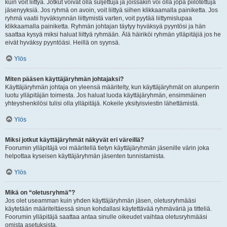
kuin voit liittyä. Jotkut voivat olla suljettuja ja joissakin voi olla jopa piilotettuja
jäsenyyksiä. Jos ryhmä on avoin, voit liittyä siihen klikkaamalla painiketta. Jos
ryhmä vaatii hyväksynnän liittymistä varten, voit pyytää liittymislupaa
klikkaamalla painiketta. Ryhmän johtajan täytyy hyväksyä pyyntösi ja hän
saattaa kysyä miksi haluat liittyä ryhmään. Älä häiriköi ryhmän ylläpitäjiä jos he
eivät hyväksy pyyntöäsi. Heillä on syynsä.
Ylös
Miten pääsen käyttäjäryhmän johtajaksi?
Käyttäjäryhmän johtaja on yleensä määritelty, kun käyttäjäryhmät on alunperin
luotu ylläpitäjän toimesta. Jos haluat luoda käyttäjäryhmän, ensimmäinen
yhteyshenkilösi tulisi olla ylläpitäjä. Kokeile yksityisviestin lähettämistä.
Ylös
Miksi jotkut käyttäjäryhmät näkyvät eri väreillä?
Foorumin ylläpitäjä voi määritellä tietyn käyttäjäryhmän jäsenille värin joka
helpottaa kyseisen käyttäjäryhmän jäsenten tunnistamista.
Ylös
Mikä on “oletusryhmä”?
Jos olet useamman kuin yhden käyttäjäryhmän jäsen, oletusryhmääsi
käytetään määriteltäessä sinun kohdallasi käytettävää ryhmäväriä ja titteliä.
Foorumin ylläpitäjä saattaa antaa sinulle oikeudet vaihtaa oletusryhmääsi
omista asetuksista.