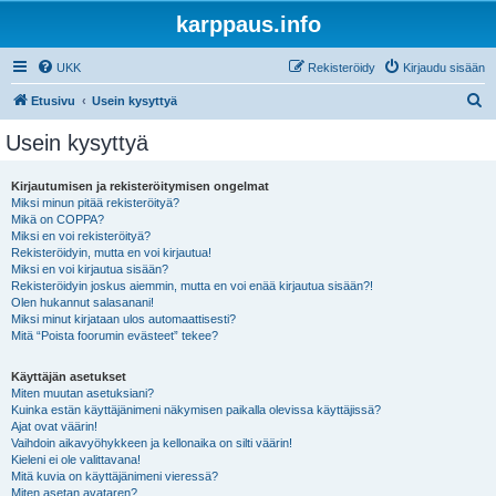
karppaus.info
UKK
Rekisteröidy
Kirjaudu sisään
E
Etusivu
Usein kysyttyä
t
Usein kysyttyä
s
i
Kirjautumisen ja rekisteröitymisen ongelmat
Miksi minun pitää rekisteröityä?
Mikä on COPPA?
Miksi en voi rekisteröityä?
Rekisteröidyin, mutta en voi kirjautua!
Miksi en voi kirjautua sisään?
Rekisteröidyin joskus aiemmin, mutta en voi enää kirjautua sisään?!
Olen hukannut salasanani!
Miksi minut kirjataan ulos automaattisesti?
Mitä “Poista foorumin evästeet” tekee?
Käyttäjän asetukset
Miten muutan asetuksiani?
Kuinka estän käyttäjänimeni näkymisen paikalla olevissa käyttäjissä?
Ajat ovat väärin!
Vaihdoin aikavyöhykkeen ja kellonaika on silti väärin!
Kieleni ei ole valittavana!
Mitä kuvia on käyttäjänimeni vieressä?
Miten asetan avataren?