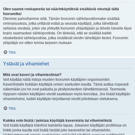
Olen saanut roskapostia tai väärinkäytöksiä sisältäviä viestejä tältä
foorumilta!
Olemme pahoillamme siitä. Tämän foorumin sähköpostilomake sisältää
ominaisuuksia, jotka yrittävät estää ja seurata käyttäjiä, jotka lähettävät
sellaisia viestejä, joten ota yhteyttä foorumin ylläpitäjään ja lähetä hänelle täysi
kopio saamastasi sähköpostista. On tärkeää, että se sisältää kaikki
otsaketiedot sähköpostista, jotka sisältävät viestin lähettäjän tiedot. Foorumin
ylläpitäjä voi sitten toimia tarpeen mukaan.
Ylös
Ystävät ja vihamiehet
Mitä ovat kaveri ja vihamieslistat?
Voit käyttää näitä listoja muiden foorumin käyttäjien organisointiin.
Kaverilistalle lisätään käyttäjiä omien asetusten kautta. Tämä auttaa nopeasti
näkemään jos he ovat paikalla ja yksityisviestien lähettämisessä. Teemasta
riippuen näiden käyttäjien viestit saatetaan myös korostaa. Jos lisäät käyttäjän
vihamieheksi, kaikki käyttäjän kirjoittamat viestit piilotetaan oletuksena.
Ylös
Kuinka voin lisätä / poistaa käyttäjiä kavereista tai vihamiehistä
Voit lisätä käyttäjiä listoihisi kahdella tapaa. Jokaisen käyttäjän profiilissa on
linkki jonka kautta voit lisätä heidät joko kavereihin tai vihamiehiin.