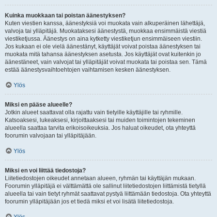
Kuinka muokkaan tai poistan äänestyksen?
Kuten viestien kanssa, äänestyksiä voi muokata vain alkuperäinen lähettäjä,
valvoja tai ylläpitäjä. Muokataksesi äänestystä, muokkaa ensimmäistä viestiä
viestiketjussa. Äänestys on aina kytketty viestiketjun ensimmäiseen viestiin.
Jos kukaan ei ole vielä äänestänyt, käyttäjät voivat poistaa äänestyksen tai
muokata mitä tahansa äänestyksen asetusta. Jos käyttäjät ovat kuitenkin jo
äänestäneet, vain valvojat tai ylläpitäjät voivat muokata tai poistaa sen. Tämä
estää äänestysvaihtoehtojen vaihtamisen kesken äänestyksen.
Ylös
Miksi en pääse alueelle?
Jotkin alueet saattavat olla rajattu vain tietyille käyttäjille tai ryhmille.
Katsoaksesi, lukeaksesi, kirjoittaaksesi tai muiden toimintojen tekeminen
alueella saattaa tarvita erikoisoikeuksia. Jos haluat oikeudet, ota yhteyttä
foorumin valvojaan tai ylläpitäjään.
Ylös
Miksi en voi liittää tiedostoja?
Liitetiedostojen oikeudet annetaan alueen, ryhmän tai käyttäjän mukaan.
Foorumin ylläpitäjä ei välttämättä ole sallinut liitetiedostojen liittämistä tietyllä
alueella tai vain tietyt ryhmät saattavat pystyä liittämään tiedostoja. Ota yhteyttä
foorumin ylläpitäjään jos et tiedä miksi et voi lisätä liitetiedostoja.