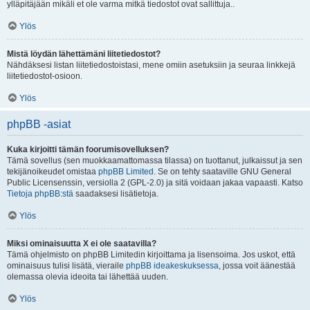
ylläpitäjään mikäli et ole varma mitkä tiedostot ovat sallittuja..
Ylös
Mistä löydän lähettämäni liitetiedostot?
Nähdäksesi listan liitetiedostoistasi, mene omiin asetuksiin ja seuraa linkkejä
liitetiedostot-osioon.
Ylös
phpBB -asiat
Kuka kirjoitti tämän foorumisovelluksen?
Tämä sovellus (sen muokkaamattomassa tilassa) on tuottanut, julkaissut ja sen
tekijänoikeudet omistaa
phpBB Limited
. Se on tehty saataville GNU General
Public Licensenssin, versiolla 2 (GPL-2.0) ja sitä voidaan jakaa vapaasti. Katso
Tietoja phpBB:stä
saadaksesi lisätietoja.
Ylös
Miksi ominaisuutta X ei ole saatavilla?
Tämä ohjelmisto on phpBB Limitedin kirjoittama ja lisensoima. Jos uskot, että
ominaisuus tulisi lisätä, vieraile
phpBB ideakeskuksessa
, jossa voit äänestää
olemassa olevia ideoita tai lähettää uuden.
Ylös