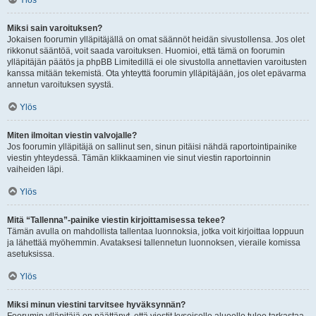
Ylös
Miksi sain varoituksen?
Jokaisen foorumin ylläpitäjällä on omat säännöt heidän sivustollensa. Jos olet
rikkonut sääntöä, voit saada varoituksen. Huomioi, että tämä on foorumin
ylläpitäjän päätös ja phpBB Limitedillä ei ole sivustolla annettavien varoitusten
kanssa mitään tekemistä. Ota yhteyttä foorumin ylläpitäjään, jos olet epävarma
annetun varoituksen syystä.
Ylös
Miten ilmoitan viestin valvojalle?
Jos foorumin ylläpitäjä on sallinut sen, sinun pitäisi nähdä raportointipainike
viestin yhteydessä. Tämän klikkaaminen vie sinut viestin raportoinnin
vaiheiden läpi.
Ylös
Mitä “Tallenna”-painike viestin kirjoittamisessa tekee?
Tämän avulla on mahdollista tallentaa luonnoksia, jotka voit kirjoittaa loppuun
ja lähettää myöhemmin. Avataksesi tallennetun luonnoksen, vieraile komissa
asetuksissa.
Ylös
Miksi minun viestini tarvitsee hyväksynnän?