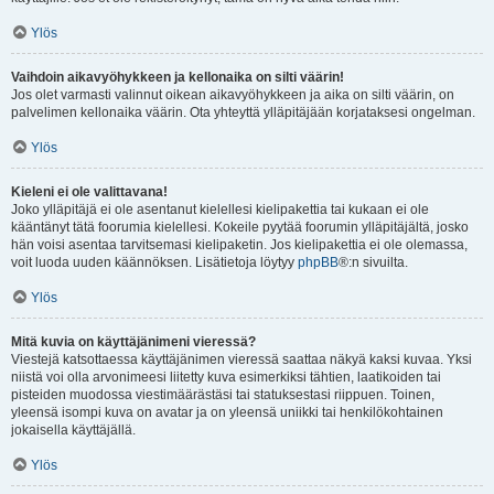
Ylös
Vaihdoin aikavyöhykkeen ja kellonaika on silti väärin!
Jos olet varmasti valinnut oikean aikavyöhykkeen ja aika on silti väärin, on
palvelimen kellonaika väärin. Ota yhteyttä ylläpitäjään korjataksesi ongelman.
Ylös
Kieleni ei ole valittavana!
Joko ylläpitäjä ei ole asentanut kielellesi kielipakettia tai kukaan ei ole
kääntänyt tätä foorumia kielellesi. Kokeile pyytää foorumin ylläpitäjältä, josko
hän voisi asentaa tarvitsemasi kielipaketin. Jos kielipakettia ei ole olemassa,
voit luoda uuden käännöksen. Lisätietoja löytyy
phpBB
®:n sivuilta.
Ylös
Mitä kuvia on käyttäjänimeni vieressä?
Viestejä katsottaessa käyttäjänimen vieressä saattaa näkyä kaksi kuvaa. Yksi
niistä voi olla arvonimeesi liitetty kuva esimerkiksi tähtien, laatikoiden tai
pisteiden muodossa viestimäärästäsi tai statuksestasi riippuen. Toinen,
yleensä isompi kuva on avatar ja on yleensä uniikki tai henkilökohtainen
jokaisella käyttäjällä.
Ylös