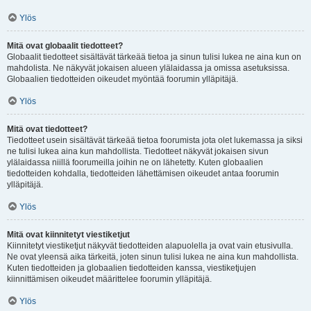
Ylös
Mitä ovat globaalit tiedotteet?
Globaalit tiedotteet sisältävät tärkeää tietoa ja sinun tulisi lukea ne aina kun on
mahdolista. Ne näkyvät jokaisen alueen ylälaidassa ja omissa asetuksissa.
Globaalien tiedotteiden oikeudet myöntää foorumin ylläpitäjä.
Ylös
Mitä ovat tiedotteet?
Tiedotteet usein sisältävät tärkeää tietoa foorumista jota olet lukemassa ja siksi
ne tulisi lukea aina kun mahdollista. Tiedotteet näkyvät jokaisen sivun
ylälaidassa niillä foorumeilla joihin ne on lähetetty. Kuten globaalien
tiedotteiden kohdalla, tiedotteiden lähettämisen oikeudet antaa foorumin
ylläpitäjä.
Ylös
Mitä ovat kiinnitetyt viestiketjut
Kiinnitetyt viestiketjut näkyvät tiedotteiden alapuolella ja ovat vain etusivulla.
Ne ovat yleensä aika tärkeitä, joten sinun tulisi lukea ne aina kun mahdollista.
Kuten tiedotteiden ja globaalien tiedotteiden kanssa, viestiketjujen
kiinnittämisen oikeudet määrittelee foorumin ylläpitäjä.
Ylös