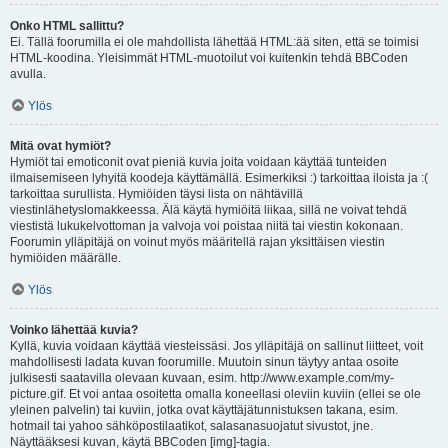
Onko HTML sallittu?
Ei. Tällä foorumilla ei ole mahdollista lähettää HTML:ää siten, että se toimisi
HTML-koodina. Yleisimmät HTML-muotoilut voi kuitenkin tehdä BBCoden
avulla.
Ylös
Mitä ovat hymiöt?
Hymiöt tai emoticonit ovat pieniä kuvia joita voidaan käyttää tunteiden
ilmaisemiseen lyhyitä koodeja käyttämällä. Esimerkiksi :) tarkoittaa iloista ja :(
tarkoittaa surullista. Hymiöiden täysi lista on nähtävillä
viestinlähetyslomakkeessa. Älä käytä hymiöitä liikaa, sillä ne voivat tehdä
viestistä lukukelvottoman ja valvoja voi poistaa niitä tai viestin kokonaan.
Foorumin ylläpitäjä on voinut myös määritellä rajan yksittäisen viestin
hymiöiden määrälle.
Ylös
Voinko lähettää kuvia?
Kyllä, kuvia voidaan käyttää viesteissäsi. Jos ylläpitäjä on sallinut liitteet, voit
mahdollisesti ladata kuvan foorumille. Muutoin sinun täytyy antaa osoite
julkisesti saatavilla olevaan kuvaan, esim. http://www.example.com/my-
picture.gif. Et voi antaa osoitetta omalla koneellasi oleviin kuviin (ellei se ole
yleinen palvelin) tai kuviin, jotka ovat käyttäjätunnistuksen takana, esim.
hotmail tai yahoo sähköpostilaatikot, salasanasuojatut sivustot, jne.
Näyttääksesi kuvan, käytä BBCoden [img]-tagia.