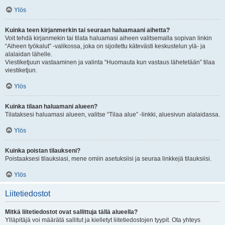
Ylös
Kuinka teen kirjanmerkin tai seuraan haluamaani aihetta?
Voit tehdä kirjanmekin tai tilata haluamasi aiheen valitsemalla sopivan linkin
“Aiheen työkalut” -valikossa, joka on sijoitettu kätevästi keskustelun ylä- ja
alalaidan lähelle.
Viestiketjuun vastaaminen ja valinta “Huomauta kun vastaus lähetetään” tilaa
viestiketjun.
Ylös
Kuinka tilaan haluamani alueen?
Tilataksesi haluamasi alueen, valitse “Tilaa alue” -linkki, aluesivun alalaidassa.
Ylös
Kuinka poistan tilaukseni?
Poistaaksesi tilauksiasi, mene omiin asetuksiisi ja seuraa linkkejä tilauksiisi.
Ylös
Liitetiedostot
Mitkä liitetiedostot ovat sallittuja tällä alueella?
Ylläpitäjä voi määrätä sallitut ja kielletyt liitetiedostojen tyypit. Ota yhteys