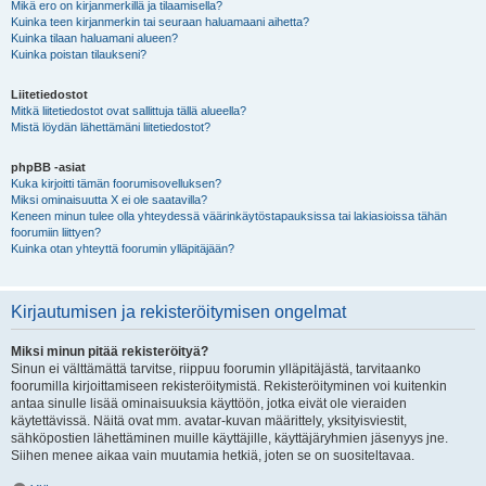
Mikä ero on kirjanmerkillä ja tilaamisella?
Kuinka teen kirjanmerkin tai seuraan haluamaani aihetta?
Kuinka tilaan haluamani alueen?
Kuinka poistan tilaukseni?
Liitetiedostot
Mitkä liitetiedostot ovat sallittuja tällä alueella?
Mistä löydän lähettämäni liitetiedostot?
phpBB -asiat
Kuka kirjoitti tämän foorumisovelluksen?
Miksi ominaisuutta X ei ole saatavilla?
Keneen minun tulee olla yhteydessä väärinkäytöstapauksissa tai lakiasioissa tähän
foorumiin liittyen?
Kuinka otan yhteyttä foorumin ylläpitäjään?
Kirjautumisen ja rekisteröitymisen ongelmat
Miksi minun pitää rekisteröityä?
Sinun ei välttämättä tarvitse, riippuu foorumin ylläpitäjästä, tarvitaanko
foorumilla kirjoittamiseen rekisteröitymistä. Rekisteröityminen voi kuitenkin
antaa sinulle lisää ominaisuuksia käyttöön, jotka eivät ole vieraiden
käytettävissä. Näitä ovat mm. avatar-kuvan määrittely, yksityisviestit,
sähköpostien lähettäminen muille käyttäjille, käyttäjäryhmien jäsenyys jne.
Siihen menee aikaa vain muutamia hetkiä, joten se on suositeltavaa.