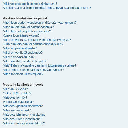
Mikä on arvonimi ja miten vaihdan sen?
Kun klikkaan sähköpostilinkkiä, minua pyydetään kirjautumaan?
Viestien lähetyksen ongelmat
Miten luon uuden viestiketjun tai lähetän vastauksen?
Miten muokkaan tai poistan viestejä?
Miten liitän allekirjoituksen viestiini?
Kuinka luon äänestyksen?
Miksi en voi lisätä vastausvaihtoehtoja kyselyyn?
Kuinka muokkaan tai poistan äänestyksen?
Miksi en pääse alueelle?
Miksi en voi liittää tiedostoja?
Miksi sain varoituksen?
Miten ilmoitan viestin valvojalle?
Mitä “Tallenna”-painike viestin kirjoittamisessa tekee?
Miksi minun viestini tarvitsee hyväksynnän?
Miten tönäisen viestiketjuani?
Muotoilu ja aiheiden tyypit
Mikä on BBCode?
Onko HTML sallittu?
Mitä ovat hymiöt?
Voinko lähettää kuvia?
Mitä ovat globaalit tiedotteet?
Mitä ovat tiedotteet?
Mitä ovat kiinnitetyt viestiketjut
Mitä ovat lukitut viestiketjut?
Mitä ovat aiheiden kuvakkeet?