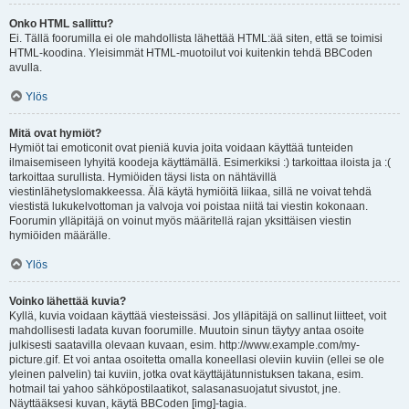
Onko HTML sallittu?
Ei. Tällä foorumilla ei ole mahdollista lähettää HTML:ää siten, että se toimisi
HTML-koodina. Yleisimmät HTML-muotoilut voi kuitenkin tehdä BBCoden
avulla.
Ylös
Mitä ovat hymiöt?
Hymiöt tai emoticonit ovat pieniä kuvia joita voidaan käyttää tunteiden
ilmaisemiseen lyhyitä koodeja käyttämällä. Esimerkiksi :) tarkoittaa iloista ja :(
tarkoittaa surullista. Hymiöiden täysi lista on nähtävillä
viestinlähetyslomakkeessa. Älä käytä hymiöitä liikaa, sillä ne voivat tehdä
viestistä lukukelvottoman ja valvoja voi poistaa niitä tai viestin kokonaan.
Foorumin ylläpitäjä on voinut myös määritellä rajan yksittäisen viestin
hymiöiden määrälle.
Ylös
Voinko lähettää kuvia?
Kyllä, kuvia voidaan käyttää viesteissäsi. Jos ylläpitäjä on sallinut liitteet, voit
mahdollisesti ladata kuvan foorumille. Muutoin sinun täytyy antaa osoite
julkisesti saatavilla olevaan kuvaan, esim. http://www.example.com/my-
picture.gif. Et voi antaa osoitetta omalla koneellasi oleviin kuviin (ellei se ole
yleinen palvelin) tai kuviin, jotka ovat käyttäjätunnistuksen takana, esim.
hotmail tai yahoo sähköpostilaatikot, salasanasuojatut sivustot, jne.
Näyttääksesi kuvan, käytä BBCoden [img]-tagia.