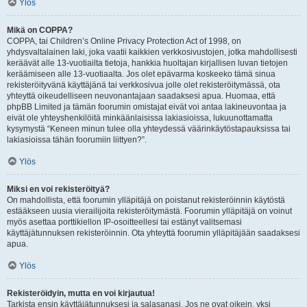
Ylös
Mikä on COPPA?
COPPA, tai Children’s Online Privacy Protection Act of 1998, on
yhdysvaltalainen laki, joka vaatii kaikkien verkkosivustojen, jotka mahdollisesti
keräävät alle 13-vuotiailta tietoja, hankkia huoltajan kirjallisen luvan tietojen
keräämiseen alle 13-vuotiaalta. Jos olet epävarma koskeeko tämä sinua
rekisteröityvänä käyttäjänä tai verkkosivua jolle olet rekisteröitymässä, ota
yhteyttä oikeudelliseen neuvonantajaan saadaksesi apua. Huomaa, että
phpBB Limited ja tämän foorumin omistajat eivät voi antaa lakineuvontaa ja
eivät ole yhteyshenkilöitä minkäänlaisissa lakiasioissa, lukuunottamatta
kysymystä “Keneen minun tulee olla yhteydessä väärinkäytöstapauksissa tai
lakiasioissa tähän foorumiin liittyen?”.
Ylös
Miksi en voi rekisteröityä?
On mahdollista, että foorumin ylläpitäjä on poistanut rekisteröinnin käytöstä
estääkseen uusia vierailijoita rekisteröitymästä. Foorumin ylläpitäjä on voinut
myös asettaa porttikiellon IP-osoitteellesi tai estänyt valitsemasi
käyttäjätunnuksen rekisteröinnin. Ota yhteyttä foorumin ylläpitäjään saadaksesi
apua.
Ylös
Rekisteröidyin, mutta en voi kirjautua!
Tarkista ensin käyttäjätunnuksesi ja salasanasi. Jos ne ovat oikein, yksi