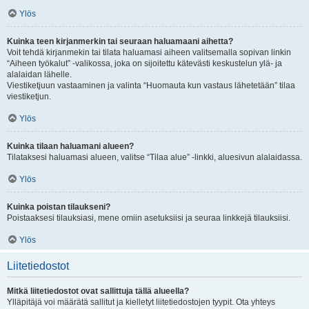
Ylös
Kuinka teen kirjanmerkin tai seuraan haluamaani aihetta?
Voit tehdä kirjanmekin tai tilata haluamasi aiheen valitsemalla sopivan linkin
“Aiheen työkalut” -valikossa, joka on sijoitettu kätevästi keskustelun ylä- ja
alalaidan lähelle.
Viestiketjuun vastaaminen ja valinta “Huomauta kun vastaus lähetetään” tilaa
viestiketjun.
Ylös
Kuinka tilaan haluamani alueen?
Tilataksesi haluamasi alueen, valitse “Tilaa alue” -linkki, aluesivun alalaidassa.
Ylös
Kuinka poistan tilaukseni?
Poistaaksesi tilauksiasi, mene omiin asetuksiisi ja seuraa linkkejä tilauksiisi.
Ylös
Liitetiedostot
Mitkä liitetiedostot ovat sallittuja tällä alueella?
Ylläpitäjä voi määrätä sallitut ja kielletyt liitetiedostojen tyypit. Ota yhteys