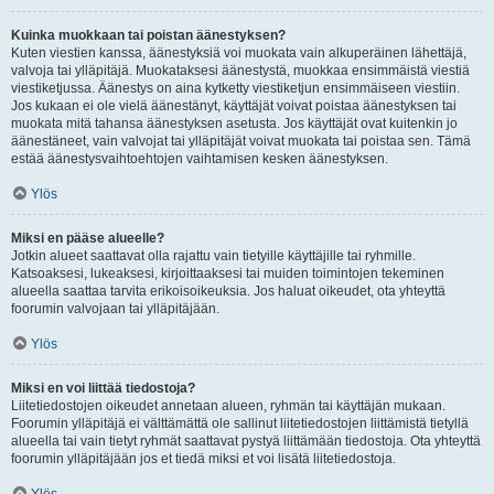
Kuinka muokkaan tai poistan äänestyksen?
Kuten viestien kanssa, äänestyksiä voi muokata vain alkuperäinen lähettäjä,
valvoja tai ylläpitäjä. Muokataksesi äänestystä, muokkaa ensimmäistä viestiä
viestiketjussa. Äänestys on aina kytketty viestiketjun ensimmäiseen viestiin.
Jos kukaan ei ole vielä äänestänyt, käyttäjät voivat poistaa äänestyksen tai
muokata mitä tahansa äänestyksen asetusta. Jos käyttäjät ovat kuitenkin jo
äänestäneet, vain valvojat tai ylläpitäjät voivat muokata tai poistaa sen. Tämä
estää äänestysvaihtoehtojen vaihtamisen kesken äänestyksen.
Ylös
Miksi en pääse alueelle?
Jotkin alueet saattavat olla rajattu vain tietyille käyttäjille tai ryhmille.
Katsoaksesi, lukeaksesi, kirjoittaaksesi tai muiden toimintojen tekeminen
alueella saattaa tarvita erikoisoikeuksia. Jos haluat oikeudet, ota yhteyttä
foorumin valvojaan tai ylläpitäjään.
Ylös
Miksi en voi liittää tiedostoja?
Liitetiedostojen oikeudet annetaan alueen, ryhmän tai käyttäjän mukaan.
Foorumin ylläpitäjä ei välttämättä ole sallinut liitetiedostojen liittämistä tietyllä
alueella tai vain tietyt ryhmät saattavat pystyä liittämään tiedostoja. Ota yhteyttä
foorumin ylläpitäjään jos et tiedä miksi et voi lisätä liitetiedostoja.