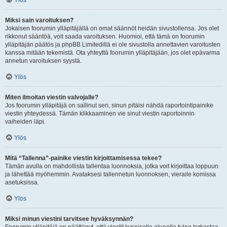
Ylös
Miksi sain varoituksen?
Jokaisen foorumin ylläpitäjällä on omat säännöt heidän sivustollensa. Jos olet
rikkonut sääntöä, voit saada varoituksen. Huomioi, että tämä on foorumin
ylläpitäjän päätös ja phpBB Limitedillä ei ole sivustolla annettavien varoitusten
kanssa mitään tekemistä. Ota yhteyttä foorumin ylläpitäjään, jos olet epävarma
annetun varoituksen syystä.
Ylös
Miten ilmoitan viestin valvojalle?
Jos foorumin ylläpitäjä on sallinut sen, sinun pitäisi nähdä raportointipainike
viestin yhteydessä. Tämän klikkaaminen vie sinut viestin raportoinnin
vaiheiden läpi.
Ylös
Mitä “Tallenna”-painike viestin kirjoittamisessa tekee?
Tämän avulla on mahdollista tallentaa luonnoksia, jotka voit kirjoittaa loppuun
ja lähettää myöhemmin. Avataksesi tallennetun luonnoksen, vieraile komissa
asetuksissa.
Ylös
Miksi minun viestini tarvitsee hyväksynnän?