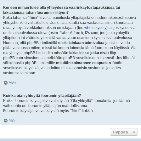
Keneen minun tulee olla yhteydessä väärinkäytöstapauksissa tai
lakiasioissa tähän foorumiin liittyen?
Kuka tahansa “Tiimi”-sivulla mainituista ylläpitäjistä on todennäköisesti sopiva
yhteyshenkilö valituksillesi. Jos et tätä kautta saa vastausta, sinun kannattaa
ottaa yhteyttä verkkotunnuksen omistajaan (tee
whois-kysely
) tai jos kyseessä
on ilmaispalvelussa oleva (esim. Yahoo!, free.fr, f2s.com, jne.), ota yhteyttä
ylläpitoon tai väärinkäytöksistä vastaavaan osastoon kyseisessä palvelussa.
Huomaa, että phpBB Limitedillä
ei ole lainkaan toimivaltaa
ja sitä ei voida
pitää vastuussa miten, missä tai kenen toimesta tämä foorumi on käytössä. Älä
ota yhteyttä phpBB Limitediin missään lakiasioissa
jotka eivät liity
phpBB.com-sivustoon tai pelkkään phpBB-sovellukseen itseensä. Jos lähetät
sähköpostia phpBB Limitedille
mistään kolmannen osapuolen
tämän
sovelluksen käytöstä, voit odottaa niukkasanaista vastausta, jos edes
vastausta lainkaan.
Ylös
Kuinka otan yhteyttä foorumin ylläpitäjään?
Kaikki foorumin käyttäjät voivat käyttää “Ota yhteyttä” -lomaketta, jos täämä
vaihtoehto on foorumin ylläpitäjän mahdollistama.
Foorumin käyttäjät voivat käyttää myös “Tiimi”-linkkiä.
Ylös
Hyppää