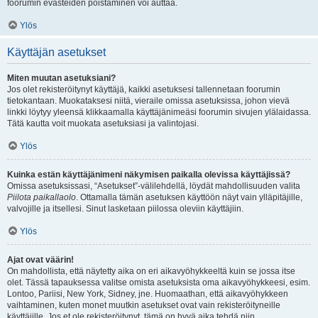
foorumin evästeiden poistaminen voi auttaa.
Ylös
Käyttäjän asetukset
Miten muutan asetuksiani?
Jos olet rekisteröitynyt käyttäjä, kaikki asetuksesi tallennetaan foorumin
tietokantaan. Muokataksesi niitä, vieraile omissa asetuksissa, johon vievä
linkki löytyy yleensä klikkaamalla käyttäjänimeäsi foorumin sivujen ylälaidassa.
Tätä kautta voit muokata asetuksiasi ja valintojasi.
Ylös
Kuinka estän käyttäjänimeni näkymisen paikalla olevissa käyttäjissä?
Omissa asetuksissasi, “Asetukset”-välilehdellä, löydät mahdollisuuden valita
Piilota paikallaolo
. Ottamalla tämän asetuksen käyttöön näyt vain ylläpitäjille,
valvojille ja itsellesi. Sinut lasketaan piilossa oleviin käyttäjiin.
Ylös
Ajat ovat väärin!
On mahdollista, että näytetty aika on eri aikavyöhykkeeltä kuin se jossa itse
olet. Tässä tapauksessa valitse omista asetuksista oma aikavyöhykkeesi, esim.
Lontoo, Pariisi, New York, Sidney, jne. Huomaathan, että aikavyöhykkeen
vaihtaminen, kuten monet muutkin asetukset ovat vain rekisteröityneille
käyttäjille. Jos et ole rekisteröitynyt, tämä on hyvä aika tehdä niin.