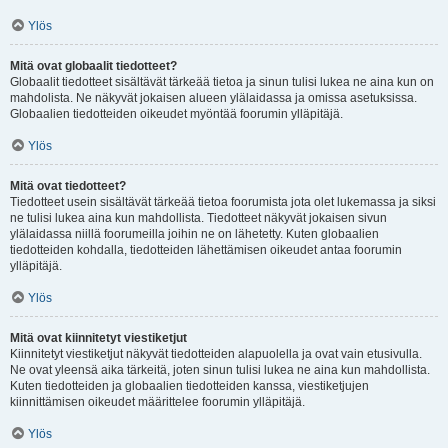
Ylös
Mitä ovat globaalit tiedotteet?
Globaalit tiedotteet sisältävät tärkeää tietoa ja sinun tulisi lukea ne aina kun on
mahdolista. Ne näkyvät jokaisen alueen ylälaidassa ja omissa asetuksissa.
Globaalien tiedotteiden oikeudet myöntää foorumin ylläpitäjä.
Ylös
Mitä ovat tiedotteet?
Tiedotteet usein sisältävät tärkeää tietoa foorumista jota olet lukemassa ja siksi
ne tulisi lukea aina kun mahdollista. Tiedotteet näkyvät jokaisen sivun
ylälaidassa niillä foorumeilla joihin ne on lähetetty. Kuten globaalien
tiedotteiden kohdalla, tiedotteiden lähettämisen oikeudet antaa foorumin
ylläpitäjä.
Ylös
Mitä ovat kiinnitetyt viestiketjut
Kiinnitetyt viestiketjut näkyvät tiedotteiden alapuolella ja ovat vain etusivulla.
Ne ovat yleensä aika tärkeitä, joten sinun tulisi lukea ne aina kun mahdollista.
Kuten tiedotteiden ja globaalien tiedotteiden kanssa, viestiketjujen
kiinnittämisen oikeudet määrittelee foorumin ylläpitäjä.
Ylös