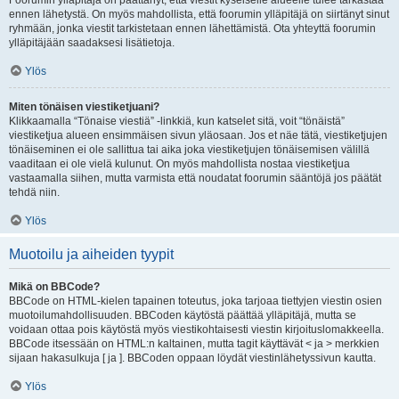
Foorumin ylläpitäjä on päättänyt, että viestit kyseiselle alueelle tulee tarkastaa
ennen lähetystä. On myös mahdollista, että foorumin ylläpitäjä on siirtänyt sinut
ryhmään, jonka viestit tarkistetaan ennen lähettämistä. Ota yhteyttä foorumin
ylläpitäjään saadaksesi lisätietoja.
Ylös
Miten tönäisen viestiketjuani?
Klikkaamalla “Tönaise viestiä” -linkkiä, kun katselet sitä, voit “tönäistä”
viestiketjua alueen ensimmäisen sivun yläosaan. Jos et näe tätä, viestiketjujen
tönäiseminen ei ole sallittua tai aika joka viestiketjujen tönäisemisen välillä
vaaditaan ei ole vielä kulunut. On myös mahdollista nostaa viestiketjua
vastaamalla siihen, mutta varmista että noudatat foorumin sääntöjä jos päätät
tehdä niin.
Ylös
Muotoilu ja aiheiden tyypit
Mikä on BBCode?
BBCode on HTML-kielen tapainen toteutus, joka tarjoaa tiettyjen viestin osien
muotoilumahdollisuuden. BBCoden käytöstä päättää ylläpitäjä, mutta se
voidaan ottaa pois käytöstä myös viestikohtaisesti viestin kirjoituslomakkeella.
BBCode itsessään on HTML:n kaltainen, mutta tagit käyttävät < ja > merkkien
sijaan hakasulkuja [ ja ]. BBCoden oppaan löydät viestinlähetyssivun kautta.
Ylös