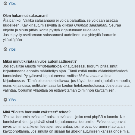
Ylös
Olen hukannut salasanani!
Älä panikoi! Vaikka salasanaasi ei voida palauttaa, se voidaan asettaa
uudelleen. Käy kirjautumissivulla ja klikkaa
Unohdin salasanani
. Seuraa
ohjeita ja sinun pitäisi kohta pystyä kirjautumaan uudelleen.
Jos et pysty asettamaan salasanaasi uudelleen, ota yhteyttä foorumin
ylläpitäjään.
Ylös
Miksi minut kirjataan ulos automaattisesti?
Jos et valitse
Muista minut
-laatikkoa kirjautuessasi, foorumi pitää sinut
kirjautuneena ennalta määritellyn ajan. Tämä estää muita väärinkäyttämästä
tunnuksiasi. Pysyäksesi kirjautuneena, valitse
Muista minut
-valinta
kirjautuessasi. Tämä ei ole suositeltavaa, jos käytät foorumia jaetulta koneelta,
esim. kirjastossa, nettikahvilassa tai koulun tietokoneluokassa. Jos et näe tätä
valintaa, foorumin ylläpitäjä on estänyt tämän toiminnon käyttämisen.
Ylös
Mitä “Poista foorumin evästeet” tekee?
“Poista foorumin evästeet” poistaa evästeet, jotka ovat phpBB:n luomia. Ne
tunnistavat sinut ja pitävät sinut kirjautuneena foorumille. Evästeet tarjoavat
myös toimintoja, kuten luettujen seurantaa, jos ne ovat foorumin ylläpitäjän
käyttöönottamia. Jos sinulla on sisään tai uloskirjautumisen kanssa ongelmia,