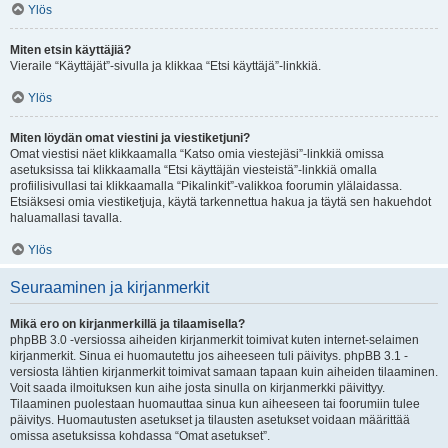
Ylös
Miten etsin käyttäjiä?
Vieraile “Käyttäjät”-sivulla ja klikkaa “Etsi käyttäjä”-linkkiä.
Ylös
Miten löydän omat viestini ja viestiketjuni?
Omat viestisi näet klikkaamalla “Katso omia viestejäsi”-linkkiä omissa
asetuksissa tai klikkaamalla “Etsi käyttäjän viesteistä”-linkkiä omalla
profiilisivullasi tai klikkaamalla “Pikalinkit”-valikkoa foorumin ylälaidassa.
Etsiäksesi omia viestiketjuja, käytä tarkennettua hakua ja täytä sen hakuehdot
haluamallasi tavalla.
Ylös
Seuraaminen ja kirjanmerkit
Mikä ero on kirjanmerkillä ja tilaamisella?
phpBB 3.0 -versiossa aiheiden kirjanmerkit toimivat kuten internet-selaimen
kirjanmerkit. Sinua ei huomautettu jos aiheeseen tuli päivitys. phpBB 3.1 -
versiosta lähtien kirjanmerkit toimivat samaan tapaan kuin aiheiden tilaaminen.
Voit saada ilmoituksen kun aihe josta sinulla on kirjanmerkki päivittyy.
Tilaaminen puolestaan huomauttaa sinua kun aiheeseen tai foorumiin tulee
päivitys. Huomautusten asetukset ja tilausten asetukset voidaan määrittää
omissa asetuksissa kohdassa “Omat asetukset”.