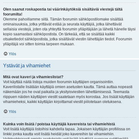
Olen saanut roskapostia tai väärinkäytöksiä sisältäviä viestejä tältä
foorumilta!
Olemme pahoillamme siitä. Tämän foorumin sähköpostilomake sisältää
ominaisuuksia, jotka yrittävät estää ja seurata käyttäjiä, jotka lähettävät
sellaisia viestejä, joten ota yhteyttä foorumin ylläpitäjään ja lähetä hänelle täysi
kopio saamastasi sähköpostista. On tärkeää, että se sisältää kaikki
otsaketiedot sähköpostista, jotka sisältävät viestin lähettäjän tiedot. Foorumin
ylläpitäjä voi sitten toimia tarpeen mukaan.
Ylös
Ystävät ja vihamiehet
Mitä ovat kaveri ja vihamieslistat?
Voit käyttää näitä listoja muiden foorumin käyttäjien organisointiin.
Kaverilistalle lisätään käyttäjiä omien asetusten kautta. Tämä auttaa nopeasti
näkemään jos he ovat paikalla ja yksityisviestien lähettämisessä. Teemasta
riippuen näiden käyttäjien viestit saatetaan myös korostaa. Jos lisäät käyttäjän
vihamieheksi, kaikki käyttäjän kirjoittamat viestit piilotetaan oletuksena.
Ylös
Kuinka voin lisätä / poistaa käyttäjiä kavereista tai vihamiehistä
Voit lisätä käyttäjiä listoihisi kahdella tapaa. Jokaisen käyttäjän profiilissa on
linkki jonka kautta voit lisätä heidät joko kavereihin tai vihamiehiin.