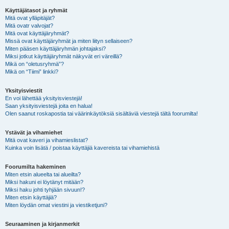
Käyttäjätasot ja ryhmät
Mitä ovat ylläpitäjät?
Mitä ovatr valvojat?
Mitä ovat käyttäjäryhmät?
Missä ovat käyttäjäryhmät ja miten liityn sellaiseen?
Miten pääsen käyttäjäryhmän johtajaksi?
Miksi jotkut käyttäjäryhmät näkyvät eri väreillä?
Mikä on “oletusryhmä”?
Mikä on “Tiimi” linkki?
Yksityisviestit
En voi lähettää yksityisviestejä!
Saan yksityisviestejä joita en halua!
Olen saanut roskapostia tai väärinkäytöksiä sisältäviä viestejä tältä foorumilta!
Ystävät ja vihamiehet
Mitä ovat kaveri ja vihamieslistat?
Kuinka voin lisätä / poistaa käyttäjiä kavereista tai vihamiehistä
Foorumilta hakeminen
Miten etsin alueelta tai alueilta?
Miksi hakuni ei löytänyt mitään?
Miksi haku johti tyhjään sivuun!?
Miten etsin käyttäjiä?
Miten löydän omat viestini ja viestiketjuni?
Seuraaminen ja kirjanmerkit