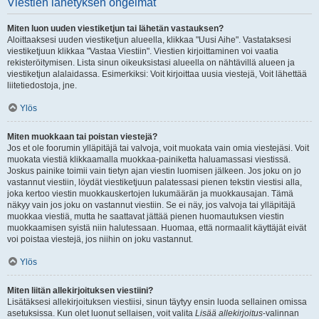
Viestien lähetyksen ongelmat
Miten luon uuden viestiketjun tai lähetän vastauksen?
Aloittaaksesi uuden viestiketjun alueella, klikkaa "Uusi Aihe". Vastataksesi
viestiketjuun klikkaa "Vastaa Viestiin". Viestien kirjoittaminen voi vaatia
rekisteröitymisen. Lista sinun oikeuksistasi alueella on nähtävillä alueen ja
viestiketjun alalaidassa. Esimerkiksi: Voit kirjoittaa uusia viestejä, Voit lähettää
liitetiedostoja, jne.
Ylös
Miten muokkaan tai poistan viestejä?
Jos et ole foorumin ylläpitäjä tai valvoja, voit muokata vain omia viestejäsi. Voit
muokata viestiä klikkaamalla muokkaa-painiketta haluamassasi viestissä.
Joskus painike toimii vain tietyn ajan viestin luomisen jälkeen. Jos joku on jo
vastannut viestiin, löydät viestiketjuun palatessasi pienen tekstin viestisi alla,
joka kertoo viestin muokkauskertojen lukumäärän ja muokkausajan. Tämä
näkyy vain jos joku on vastannut viestiin. Se ei näy, jos valvoja tai ylläpitäjä
muokkaa viestiä, mutta he saattavat jättää pienen huomautuksen viestin
muokkaamisen syistä niin halutessaan. Huomaa, että normaalit käyttäjät eivät
voi poistaa viestejä, jos niihin on joku vastannut.
Ylös
Miten liitän allekirjoituksen viestiini?
Lisätäksesi allekirjoituksen viestiisi, sinun täytyy ensin luoda sellainen omissa
asetuksissa. Kun olet luonut sellaisen, voit valita
Lisää allekirjoitus
-valinnan