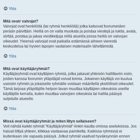
Ylös
Mitä ovatr valvojat?
Valvojat ovat henkilöitä (tai ryhmä henkilöitä) jotka katsovat foorumeiden
perään päivittäin. Heillä on on valta muokata ja poistaa viestejä ja lukita, avata,
siirtää, poistaa ja jakaa viestiketjuja niillä alueilla joissa heillä on valvojan
oikeudet. Yleensä valvojat ovat paikalla estämässä aiheen vierestä
keskustelua tai hyvien tapojen vastaisen materiaalin lähettämistä.
Ylös
Mitä ovat käyttäjäryhmät?
Käyttäjäryhmät ovat käyttäjien ryhmiä, jotka jakavat yhteisön hallittaviin osiin,
joiden kanssa foorumin ylläpitäjät voivat toimia. Jokainen käyttäjä voi kuulua
useisiin ryhmiin ja jokaiselle ryhmälle voidaan määritellä yksilölliset oikeudet.
Tämä tarjoaa ylläpitäjille helpon tavan muuttaa käyttäjien oikeuksia useille
käyttäjille kerralla, kuten muuttaa valvojien oikeuksia tai hallita pääsyä
suljetulle alueelle.
Ylös
Missä ovat käyttäjäryhmät ja miten liityn sellaiseen?
Voit nähdä kaikki ryhmät “Käyttäjäryhmät”-linkin kautta omissa asetuksissa. Jos
haluat liittyä yhteen, klikkaa vastaavaa painiketta. Kaikissa ryhmissä ei
kuitenkaan ole vapaata pääsyä. Jotkut ryhmät vaativat hyväksynnän ennen