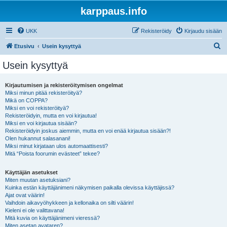
karppaus.info
UKK
Rekisteröidy
Kirjaudu sisään
E
Etusivu
Usein kysyttyä
t
Usein kysyttyä
s
i
Kirjautumisen ja rekisteröitymisen ongelmat
Miksi minun pitää rekisteröityä?
Mikä on COPPA?
Miksi en voi rekisteröityä?
Rekisteröidyin, mutta en voi kirjautua!
Miksi en voi kirjautua sisään?
Rekisteröidyin joskus aiemmin, mutta en voi enää kirjautua sisään?!
Olen hukannut salasanani!
Miksi minut kirjataan ulos automaattisesti?
Mitä “Poista foorumin evästeet” tekee?
Käyttäjän asetukset
Miten muutan asetuksiani?
Kuinka estän käyttäjänimeni näkymisen paikalla olevissa käyttäjissä?
Ajat ovat väärin!
Vaihdoin aikavyöhykkeen ja kellonaika on silti väärin!
Kieleni ei ole valittavana!
Mitä kuvia on käyttäjänimeni vieressä?
Miten asetan avataren?