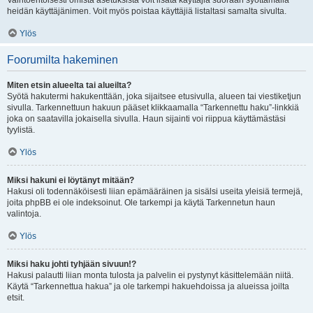
Vaihtoehtoisesti omista asetuksista voit lisätä käyttäjiä suoraan syöttämällä
heidän käyttäjänimen. Voit myös poistaa käyttäjiä listaltasi samalta sivulta.
Ylös
Foorumilta hakeminen
Miten etsin alueelta tai alueilta?
Syötä hakutermi hakukenttään, joka sijaitsee etusivulla, alueen tai viestiketjun
sivulla. Tarkennettuun hakuun pääset klikkaamalla “Tarkennettu haku”-linkkiä
joka on saatavilla jokaisella sivulla. Haun sijainti voi riippua käyttämästäsi
tyylistä.
Ylös
Miksi hakuni ei löytänyt mitään?
Hakusi oli todennäköisesti liian epämääräinen ja sisälsi useita yleisiä termejä,
joita phpBB ei ole indeksoinut. Ole tarkempi ja käytä Tarkennetun haun
valintoja.
Ylös
Miksi haku johti tyhjään sivuun!?
Hakusi palautti liian monta tulosta ja palvelin ei pystynyt käsittelemään niitä.
Käytä “Tarkennettua hakua” ja ole tarkempi hakuehdoissa ja alueissa joilta
etsit.