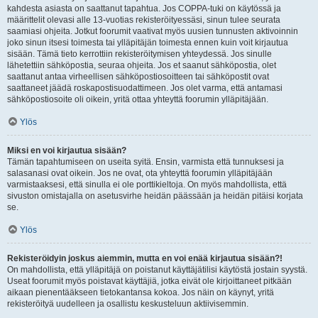
kahdesta asiasta on saattanut tapahtua. Jos COPPA-tuki on käytössä ja
määrittelit olevasi alle 13-vuotias rekisteröityessäsi, sinun tulee seurata
saamiasi ohjeita. Jotkut foorumit vaativat myös uusien tunnusten aktivoinnin
joko sinun itsesi toimesta tai ylläpitäjän toimesta ennen kuin voit kirjautua
sisään. Tämä tieto kerrottiin rekisteröitymisen yhteydessä. Jos sinulle
lähetettiin sähköpostia, seuraa ohjeita. Jos et saanut sähköpostia, olet
saattanut antaa virheellisen sähköpostiosoitteen tai sähköpostit ovat
saattaneet jäädä roskapostisuodattimeen. Jos olet varma, että antamasi
sähköpostiosoite oli oikein, yritä ottaa yhteyttä foorumin ylläpitäjään.
Ylös
Miksi en voi kirjautua sisään?
Tämän tapahtumiseen on useita syitä. Ensin, varmista että tunnuksesi ja
salasanasi ovat oikein. Jos ne ovat, ota yhteyttä foorumin ylläpitäjään
varmistaaksesi, että sinulla ei ole porttikieltoja. On myös mahdollista, että
sivuston omistajalla on asetusvirhe heidän päässään ja heidän pitäisi korjata
se.
Ylös
Rekisteröidyin joskus aiemmin, mutta en voi enää kirjautua sisään?!
On mahdollista, että ylläpitäjä on poistanut käyttäjätilisi käytöstä jostain syystä.
Useat foorumit myös poistavat käyttäjiä, jotka eivät ole kirjoittaneet pitkään
aikaan pienentääkseen tietokantansa kokoa. Jos näin on käynyt, yritä
rekisteröityä uudelleen ja osallistu keskusteluun aktiivisemmin.