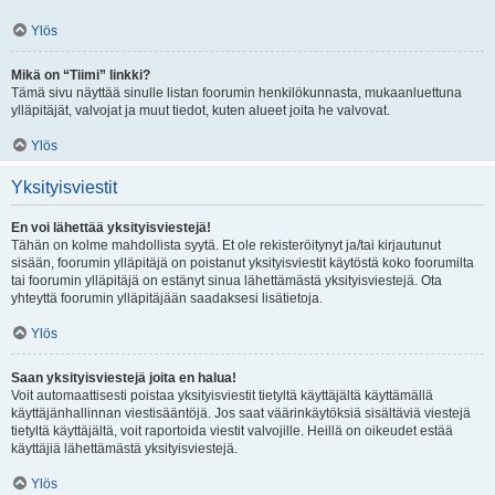
Ylös
Mikä on “Tiimi” linkki?
Tämä sivu näyttää sinulle listan foorumin henkilökunnasta, mukaanluettuna
ylläpitäjät, valvojat ja muut tiedot, kuten alueet joita he valvovat.
Ylös
Yksityisviestit
En voi lähettää yksityisviestejä!
Tähän on kolme mahdollista syytä. Et ole rekisteröitynyt ja/tai kirjautunut
sisään, foorumin ylläpitäjä on poistanut yksityisviestit käytöstä koko foorumilta
tai foorumin ylläpitäjä on estänyt sinua lähettämästä yksityisviestejä. Ota
yhteyttä foorumin ylläpitäjään saadaksesi lisätietoja.
Ylös
Saan yksityisviestejä joita en halua!
Voit automaattisesti poistaa yksityisviestit tietyltä käyttäjältä käyttämällä
käyttäjänhallinnan viestisääntöjä. Jos saat väärinkäytöksiä sisältäviä viestejä
tietyltä käyttäjältä, voit raportoida viestit valvojille. Heillä on oikeudet estää
käyttäjiä lähettämästä yksityisviestejä.
Ylös