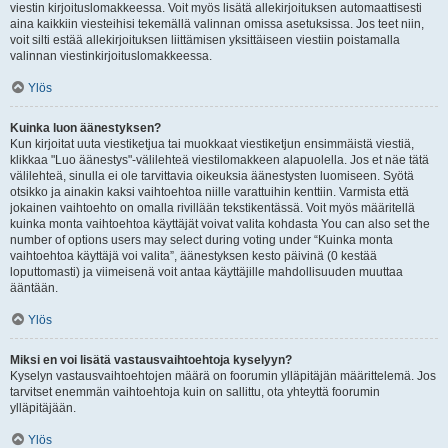
viestin kirjoituslomakkeessa. Voit myös lisätä allekirjoituksen automaattisesti
aina kaikkiin viesteihisi tekemällä valinnan omissa asetuksissa. Jos teet niin,
voit silti estää allekirjoituksen liittämisen yksittäiseen viestiin poistamalla
valinnan viestinkirjoituslomakkeessa.
Ylös
Kuinka luon äänestyksen?
Kun kirjoitat uuta viestiketjua tai muokkaat viestiketjun ensimmäistä viestiä,
klikkaa "Luo äänestys"-välilehteä viestilomakkeen alapuolella. Jos et näe tätä
välilehteä, sinulla ei ole tarvittavia oikeuksia äänestysten luomiseen. Syötä
otsikko ja ainakin kaksi vaihtoehtoa niille varattuihin kenttiin. Varmista että
jokainen vaihtoehto on omalla rivillään tekstikentässä. Voit myös määritellä
kuinka monta vaihtoehtoa käyttäjät voivat valita kohdasta You can also set the
number of options users may select during voting under “Kuinka monta
vaihtoehtoa käyttäjä voi valita”, äänestyksen kesto päivinä (0 kestää
loputtomasti) ja viimeisenä voit antaa käyttäjille mahdollisuuden muuttaa
ääntään.
Ylös
Miksi en voi lisätä vastausvaihtoehtoja kyselyyn?
Kyselyn vastausvaihtoehtojen määrä on foorumin ylläpitäjän määrittelemä. Jos
tarvitset enemmän vaihtoehtoja kuin on sallittu, ota yhteyttä foorumin
ylläpitäjään.
Ylös