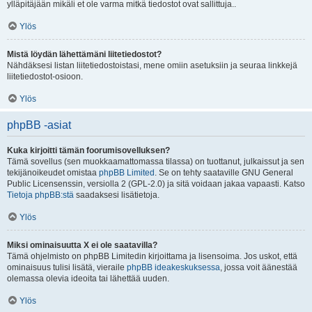
ylläpitäjään mikäli et ole varma mitkä tiedostot ovat sallittuja..
Ylös
Mistä löydän lähettämäni liitetiedostot?
Nähdäksesi listan liitetiedostoistasi, mene omiin asetuksiin ja seuraa linkkejä
liitetiedostot-osioon.
Ylös
phpBB -asiat
Kuka kirjoitti tämän foorumisovelluksen?
Tämä sovellus (sen muokkaamattomassa tilassa) on tuottanut, julkaissut ja sen
tekijänoikeudet omistaa
phpBB Limited
. Se on tehty saataville GNU General
Public Licensenssin, versiolla 2 (GPL-2.0) ja sitä voidaan jakaa vapaasti. Katso
Tietoja phpBB:stä
saadaksesi lisätietoja.
Ylös
Miksi ominaisuutta X ei ole saatavilla?
Tämä ohjelmisto on phpBB Limitedin kirjoittama ja lisensoima. Jos uskot, että
ominaisuus tulisi lisätä, vieraile
phpBB ideakeskuksessa
, jossa voit äänestää
olemassa olevia ideoita tai lähettää uuden.
Ylös