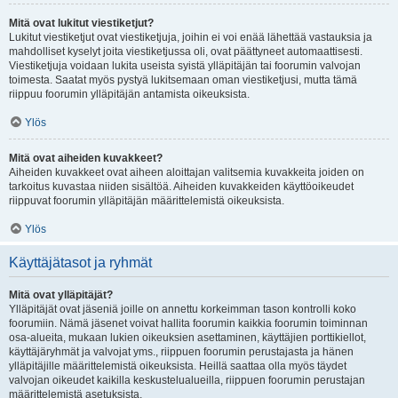
Mitä ovat lukitut viestiketjut?
Lukitut viestiketjut ovat viestiketjuja, joihin ei voi enää lähettää vastauksia ja
mahdolliset kyselyt joita viestiketjussa oli, ovat päättyneet automaattisesti.
Viestiketjuja voidaan lukita useista syistä ylläpitäjän tai foorumin valvojan
toimesta. Saatat myös pystyä lukitsemaan oman viestiketjusi, mutta tämä
riippuu foorumin ylläpitäjän antamista oikeuksista.
Ylös
Mitä ovat aiheiden kuvakkeet?
Aiheiden kuvakkeet ovat aiheen aloittajan valitsemia kuvakkeita joiden on
tarkoitus kuvastaa niiden sisältöä. Aiheiden kuvakkeiden käyttöoikeudet
riippuvat foorumin ylläpitäjän määrittelemistä oikeuksista.
Ylös
Käyttäjätasot ja ryhmät
Mitä ovat ylläpitäjät?
Ylläpitäjät ovat jäseniä joille on annettu korkeimman tason kontrolli koko
foorumiin. Nämä jäsenet voivat hallita foorumin kaikkia foorumin toiminnan
osa-alueita, mukaan lukien oikeuksien asettaminen, käyttäjien porttikiellot,
käyttäjäryhmät ja valvojat yms., riippuen foorumin perustajasta ja hänen
ylläpitäjille määrittelemistä oikeuksista. Heillä saattaa olla myös täydet
valvojan oikeudet kaikilla keskustelualueilla, riippuen foorumin perustajan
määrittelemistä asetuksista.