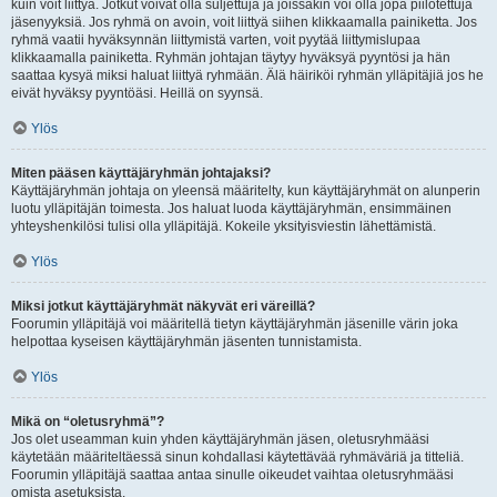
kuin voit liittyä. Jotkut voivat olla suljettuja ja joissakin voi olla jopa piilotettuja
jäsenyyksiä. Jos ryhmä on avoin, voit liittyä siihen klikkaamalla painiketta. Jos
ryhmä vaatii hyväksynnän liittymistä varten, voit pyytää liittymislupaa
klikkaamalla painiketta. Ryhmän johtajan täytyy hyväksyä pyyntösi ja hän
saattaa kysyä miksi haluat liittyä ryhmään. Älä häiriköi ryhmän ylläpitäjiä jos he
eivät hyväksy pyyntöäsi. Heillä on syynsä.
Ylös
Miten pääsen käyttäjäryhmän johtajaksi?
Käyttäjäryhmän johtaja on yleensä määritelty, kun käyttäjäryhmät on alunperin
luotu ylläpitäjän toimesta. Jos haluat luoda käyttäjäryhmän, ensimmäinen
yhteyshenkilösi tulisi olla ylläpitäjä. Kokeile yksityisviestin lähettämistä.
Ylös
Miksi jotkut käyttäjäryhmät näkyvät eri väreillä?
Foorumin ylläpitäjä voi määritellä tietyn käyttäjäryhmän jäsenille värin joka
helpottaa kyseisen käyttäjäryhmän jäsenten tunnistamista.
Ylös
Mikä on “oletusryhmä”?
Jos olet useamman kuin yhden käyttäjäryhmän jäsen, oletusryhmääsi
käytetään määriteltäessä sinun kohdallasi käytettävää ryhmäväriä ja titteliä.
Foorumin ylläpitäjä saattaa antaa sinulle oikeudet vaihtaa oletusryhmääsi
omista asetuksista.