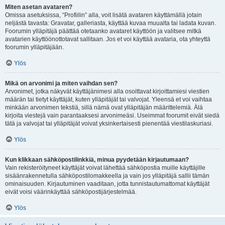
Miten asetan avataren?
Omissa asetuksissa, “Profiilin” alla, voit lisätä avataren käyttämällä jotain
neljästä tavasta: Gravatar, galleriasta, käyttää kuvaa muualta tai ladata kuvan.
Foorumin ylläpitäjä päättää otetaanko avataret käyttöön ja valitsee mitkä
avatarien käyttöönottotavat sallitaan. Jos et voi käyttää avataria, ota yhteyttä
foorumin ylläpitäjään.
Ylös
Mikä on arvonimi ja miten vaihdan sen?
Arvonimet, jotka näkyvät käyttäjänimesi alla osoittavat kirjoittamiesi viestien
määrän tai tietyt käyttäjät, kuten ylläpitäjät tai valvojat. Yleensä et voi vaihtaa
minkään arvonimen tekstiä, sillä nämä ovat ylläpitäjän määrittelemiä. Älä
kirjoita viestejä vain parantaaksesi arvonimeäsi. Useimmat foorumit eivät siedä
tätä ja valvojat tai ylläpitäjät voivat yksinkertaisesti pienentää viestilaskuriasi.
Ylös
Kun klikkaan sähköpostilinkkiä, minua pyydetään kirjautumaan?
Vain rekisteröityneet käyttäjät voivat lähettää sähköpostia muille käyttäjille
sisäänrakennetulla sähköpostilomakkeella ja vain jos ylläpitäjä sallii tämän
ominaisuuden. Kirjautuminen vaaditaan, jotta tunnistautumattomat käyttäjät
eivät voisi väärinkäyttää sähköpostijärjestelmää.
Ylös