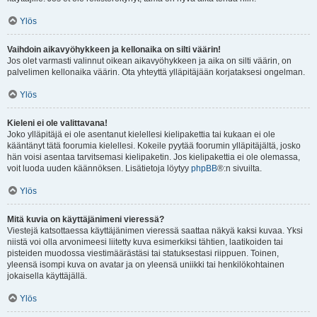
Ylös
Vaihdoin aikavyöhykkeen ja kellonaika on silti väärin!
Jos olet varmasti valinnut oikean aikavyöhykkeen ja aika on silti väärin, on
palvelimen kellonaika väärin. Ota yhteyttä ylläpitäjään korjataksesi ongelman.
Ylös
Kieleni ei ole valittavana!
Joko ylläpitäjä ei ole asentanut kielellesi kielipakettia tai kukaan ei ole
kääntänyt tätä foorumia kielellesi. Kokeile pyytää foorumin ylläpitäjältä, josko
hän voisi asentaa tarvitsemasi kielipaketin. Jos kielipakettia ei ole olemassa,
voit luoda uuden käännöksen. Lisätietoja löytyy
phpBB
®:n sivuilta.
Ylös
Mitä kuvia on käyttäjänimeni vieressä?
Viestejä katsottaessa käyttäjänimen vieressä saattaa näkyä kaksi kuvaa. Yksi
niistä voi olla arvonimeesi liitetty kuva esimerkiksi tähtien, laatikoiden tai
pisteiden muodossa viestimäärästäsi tai statuksestasi riippuen. Toinen,
yleensä isompi kuva on avatar ja on yleensä uniikki tai henkilökohtainen
jokaisella käyttäjällä.
Ylös