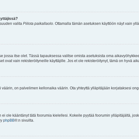
yttäjissä?
isuuden valita
Piilota paikallaolo
. Ottamalla tämän asetuksen käyttöön näyt vain ylläpit
 se jossa itse olet. Tässä tapauksessa valitse omista asetuksista oma aikavyöhykke
vat vain rekisteröityneille käyttäjille. Jos et ole rekisteröitynyt, tämä on hyvä aik
i väärin, on palvelimen kellonaika väärin. Ota yhteyttä ylläpitäjään korjataksesi on
an ei ole kääntänyt tätä foorumia kielellesi. Kokeile pyytää foorumin ylläpitäjältä, jos
yy
phpBB
®:n sivuilta.