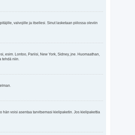
äjille, valvojille ja itsellesi. Sinut lasketaan piilossa oleviin
esi, esim. Lontoo, Pariisi, New York, Sidney, jne. Huomaathan,
a tehdä niin.
gelman.
ko hän voisi asentaa tarvitsemasi kielipaketin. Jos kielipakettia