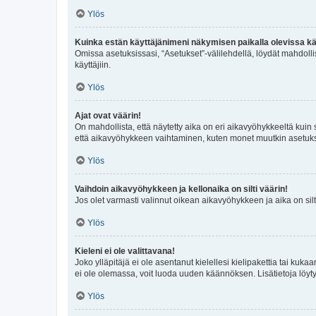
Ylös
Kuinka estän käyttäjänimeni näkymisen paikalla olevissa kä
Omissa asetuksissasi, “Asetukset”-välilehdellä, löydät mahdoll
käyttäjiin.
Ylös
Ajat ovat väärin!
On mahdollista, että näytetty aika on eri aikavyöhykkeeltä kuin
että aikavyöhykkeen vaihtaminen, kuten monet muutkin asetukset o
Ylös
Vaihdoin aikavyöhykkeen ja kellonaika on silti väärin!
Jos olet varmasti valinnut oikean aikavyöhykkeen ja aika on silt
Ylös
Kieleni ei ole valittavana!
Joko ylläpitäjä ei ole asentanut kielellesi kielipakettia tai kuka
ei ole olemassa, voit luoda uuden käännöksen. Lisätietoja löyt
Ylös