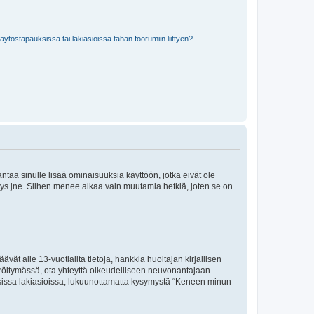
töstapauksissa tai lakiasioissa tähän foorumiin liittyen?
 antaa sinulle lisää ominaisuuksia käyttöön, jotka eivät ole
enyys jne. Siihen menee aikaa vain muutamia hetkiä, joten se on
vät alle 13-vuotiailta tietoja, hankkia huoltajan kirjallisen
teröitymässä, ota yhteyttä oikeudelliseen neuvonantajaan
isissa lakiasioissa, lukuunottamatta kysymystä “Keneen minun