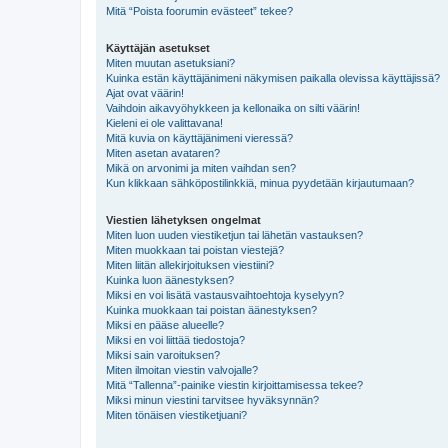
Mitä “Poista foorumin evästeet” tekee?
Käyttäjän asetukset
Miten muutan asetuksiani?
Kuinka estän käyttäjänimeni näkymisen paikalla olevissa käyttäjissä?
Ajat ovat väärin!
Vaihdoin aikavyöhykkeen ja kellonaika on silti väärin!
Kieleni ei ole valittavana!
Mitä kuvia on käyttäjänimeni vieressä?
Miten asetan avataren?
Mikä on arvonimi ja miten vaihdan sen?
Kun klikkaan sähköpostilinkkiä, minua pyydetään kirjautumaan?
Viestien lähetyksen ongelmat
Miten luon uuden viestiketjun tai lähetän vastauksen?
Miten muokkaan tai poistan viestejä?
Miten liitän allekirjoituksen viestiini?
Kuinka luon äänestyksen?
Miksi en voi lisätä vastausvaihtoehtoja kyselyyn?
Kuinka muokkaan tai poistan äänestyksen?
Miksi en pääse alueelle?
Miksi en voi liittää tiedostoja?
Miksi sain varoituksen?
Miten ilmoitan viestin valvojalle?
Mitä “Tallenna”-painike viestin kirjoittamisessa tekee?
Miksi minun viestini tarvitsee hyväksynnän?
Miten tönäisen viestiketjuani?