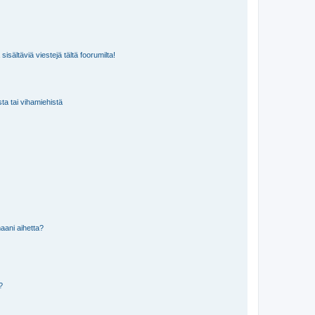
isältäviä viestejä tältä foorumilta!
sta tai vihamiehistä
aani aihetta?
a?