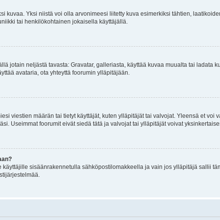
 kuvaa. Yksi niistä voi olla arvonimeesi liitetty kuva esimerkiksi tähtien, laatikoid
iikki tai henkilökohtainen jokaisella käyttäjällä.
mällä jotain neljästä tavasta: Gravatar, galleriasta, käyttää kuvaa muualta tai ladata
äyttää avataria, ota yhteyttä foorumin ylläpitäjään.
iesi viestien määrän tai tietyt käyttäjät, kuten ylläpitäjät tai valvojat. Yleensä et vo
i. Useimmat foorumit eivät siedä tätä ja valvojat tai ylläpitäjät voivat yksinkertaise
aan?
le käyttäjille sisäänrakennetulla sähköpostilomakkeella ja vain jos ylläpitäjä sallii
stijärjestelmää.