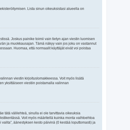
 rekisteröitymisen. Lista sinun oikeuksistasi alueella on
tissä. Joskus painike toimii vain tietyn ajan viestin luomisen
umäärän ja muokkausajan. Tämä näkyy vain jos joku on vastannut
tessaan. Huomaa, että normaalit käyttäjät eivät voi poistaa
valinnan viestin kirjoituslomakkeessa. Voit myös lisätä
isen yksittäiseen viestiin poistamalla valinnan
 tätä välilehteä, sinulla ei ole tarvittavia oikeuksia
 tekstikentässä. Voit myös määritellä kuinka monta vaihtoehtoa
 valita”, äänestyksen kesto päivinä (0 kestää loputtomasti) ja