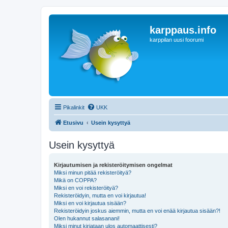
karppaus.info
karppilan uusi foorumi
Pikalinkit
UKK
Etusivu
Usein kysyttyä
Usein kysyttyä
Kirjautumisen ja rekisteröitymisen ongelmat
Miksi minun pitää rekisteröityä?
Mikä on COPPA?
Miksi en voi rekisteröityä?
Rekisteröidyin, mutta en voi kirjautua!
Miksi en voi kirjautua sisään?
Rekisteröidyin joskus aiemmin, mutta en voi enää kirjautua sisään?!
Olen hukannut salasanani!
Miksi minut kirjataan ulos automaattisesti?