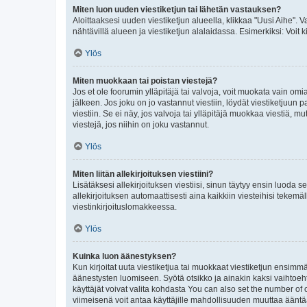
Miten luon uuden viestiketjun tai lähetän vastauksen?
Aloittaaksesi uuden viestiketjun alueella, klikkaa "Uusi Aihe". Va
nähtävillä alueen ja viestiketjun alalaidassa. Esimerkiksi: Voit kir
Ylös
Miten muokkaan tai poistan viestejä?
Jos et ole foorumin ylläpitäjä tai valvoja, voit muokata vain om
jälkeen. Jos joku on jo vastannut viestiin, löydät viestiketjuu
viestiin. Se ei näy, jos valvoja tai ylläpitäjä muokkaa viestiä,
viestejä, jos niihin on joku vastannut.
Ylös
Miten liitän allekirjoituksen viestiini?
Lisätäksesi allekirjoituksen viestiisi, sinun täytyy ensin luoda s
allekirjoituksen automaattisesti aina kaikkiin viesteihisi tekemäl
viestinkirjoituslomakkeessa.
Ylös
Kuinka luon äänestyksen?
Kun kirjoitat uuta viestiketjua tai muokkaat viestiketjun ensimmäi
äänestysten luomiseen. Syötä otsikko ja ainakin kaksi vaihtoehto
käyttäjät voivat valita kohdasta You can also set the number of
viimeisenä voit antaa käyttäjille mahdollisuuden muuttaa ääntä