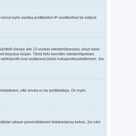
oinut myös asettaa porttikiellon IP-osoitteellesi tai estänyt
ttelit olevasi alle 13-vuotias rekisteröityessäsi, sinun tulee
it kirjautua sisään. Tämä tieto kerrottiin rekisteröitymisen
ai sähköpostit ovat saattaneet jäädä roskapostisuodattimeen. Jos
staaksesi, että sinulla ei ole porttikieltoja. On myös
neet pitkään aikaan pienentääkseen tietokantansa kokoa. Jos näin