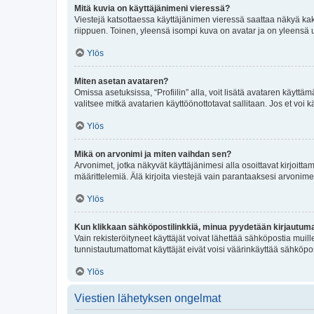
Mitä kuvia on käyttäjänimeni vieressä?
Viestejä katsottaessa käyttäjänimen vieressä saattaa näkyä kaksi
riippuen. Toinen, yleensä isompi kuva on avatar ja on yleensä un
Ylös
Miten asetan avataren?
Omissa asetuksissa, “Profiilin” alla, voit lisätä avataren käyttä
valitsee mitkä avatarien käyttöönottotavat sallitaan. Jos et voi k
Ylös
Mikä on arvonimi ja miten vaihdan sen?
Arvonimet, jotka näkyvät käyttäjänimesi alla osoittavat kirjoittam
määrittelemiä. Älä kirjoita viestejä vain parantaaksesi arvonimeäs
Ylös
Kun klikkaan sähköpostilinkkiä, minua pyydetään kirjautum
Vain rekisteröityneet käyttäjät voivat lähettää sähköpostia muil
tunnistautumattomat käyttäjät eivät voisi väärinkäyttää sähköpo
Ylös
Viestien lähetyksen ongelmat