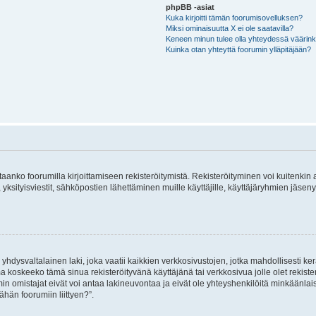
phpBB -asiat
Kuka kirjoitti tämän foorumisovelluksen?
Miksi ominaisuutta X ei ole saatavilla?
Keneen minun tulee olla yhteydessä väärinkäy
Kuinka otan yhteyttä foorumin ylläpitäjään?
vitaanko foorumilla kirjoittamiseen rekisteröitymistä. Rekisteröityminen voi kuitenkin
 yksityisviestit, sähköpostien lähettäminen muille käyttäjille, käyttäjäryhmien jäs
hdysvaltalainen laki, joka vaatii kaikkien verkkosivustojen, jotka mahdollisesti kerää
a koskeeko tämä sinua rekisteröityvänä käyttäjänä tai verkkosivua jolle olet rekis
 omistajat eivät voi antaa lakineuvontaa ja eivät ole yhteyshenkilöitä minkäänla
ähän foorumiin liittyen?”.