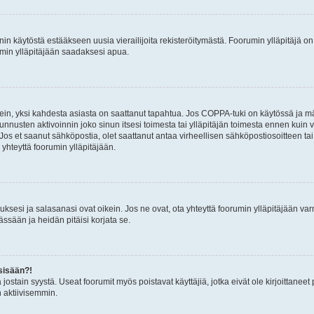
nin käytöstä estääkseen uusia vierailijoita rekisteröitymästä. Foorumin ylläpitäjä on v
umin ylläpitäjään saadaksesi apua.
ein, yksi kahdesta asiasta on saattanut tapahtua. Jos COPPA-tuki on käytössä ja määri
nnusten aktivoinnin joko sinun itsesi toimesta tai ylläpitäjän toimesta ennen kuin vo
. Jos et saanut sähköpostia, olet saattanut antaa virheellisen sähköpostiosoitteen t
 yhteyttä foorumin ylläpitäjään.
sesi ja salasanasi ovat oikein. Jos ne ovat, ota yhteyttä foorumin ylläpitäjään varmi
ssään ja heidän pitäisi korjata se.
sisään?!
stä jostain syystä. Useat foorumit myös poistavat käyttäjiä, jotka eivät ole kirjoitta
n aktiivisemmin.