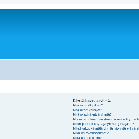
Käyttäjätasot ja ryhmät
Mitä ovat ylläpitäjät?
Mitä ovatr valvojat?
Mitä ovat käyttäjäryhmät?
Missä ovat käyttäjäryhmät ja miten liityn sel
Miten pääsen käyttäjäryhmän johtajaksi?
Miksi jotkut käyttäjäryhmät näkyvät eri värei
Mikä on “oletusryhmä”?
Mikä on “Tiimi” linkki?