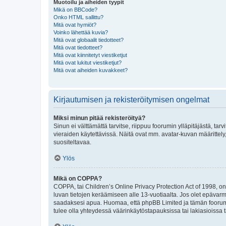
Muotoilu ja aiheiden tyypit
Mikä on BBCode?
Onko HTML sallittu?
Mitä ovat hymiöt?
Voinko lähettää kuvia?
Mitä ovat globaalit tiedotteet?
Mitä ovat tiedotteet?
Mitä ovat kiinnitetyt viestiketjut
Mitä ovat lukitut viestiketjut?
Mitä ovat aiheiden kuvakkeet?
Kirjautumisen ja rekisteröitymisen ongelmat
Miksi minun pitää rekisteröityä?
Sinun ei välttämättä tarvitse, riippuu foorumin ylläpitäjästä, tar
vieraiden käytettävissä. Näitä ovat mm. avatar-kuvan määrittely,
suositeltavaa.
Ylös
Mikä on COPPA?
COPPA, tai Children’s Online Privacy Protection Act of 1998, on y
luvan tietojen keräämiseen alle 13-vuotiaalta. Jos olet epävarm
saadaksesi apua. Huomaa, että phpBB Limited ja tämän foorumin
tulee olla yhteydessä väärinkäytöstapauksissa tai lakiasioissa t