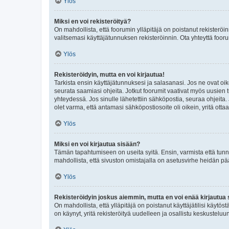
Ylös
Miksi en voi rekisteröityä?
On mahdollista, että foorumin ylläpitäjä on poistanut rekisteröin
valitsemasi käyttäjätunnuksen rekisteröinnin. Ota yhteyttä foor
Ylös
Rekisteröidyin, mutta en voi kirjautua!
Tarkista ensin käyttäjätunnuksesi ja salasanasi. Jos ne ovat oik
seurata saamiasi ohjeita. Jotkut foorumit vaativat myös uusien tu
yhteydessä. Jos sinulle lähetettiin sähköpostia, seuraa ohjeita
olet varma, että antamasi sähköpostiosoite oli oikein, yritä ottaa
Ylös
Miksi en voi kirjautua sisään?
Tämän tapahtumiseen on useita syitä. Ensin, varmista että tunnuk
mahdollista, että sivuston omistajalla on asetusvirhe heidän pää
Ylös
Rekisteröidyin joskus aiemmin, mutta en voi enää kirjautua 
On mahdollista, että ylläpitäjä on poistanut käyttäjätilisi käytö
on käynyt, yritä rekisteröityä uudelleen ja osallistu keskusteluu