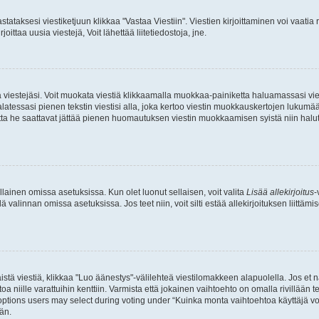
stataksesi viestiketjuun klikkaa "Vastaa Viestiin". Viestien kirjoittaminen voi vaatia
joittaa uusia viestejä, Voit lähettää liitetiedostoja, jne.
ia viestejäsi. Voit muokata viestiä klikkaamalla muokkaa-painiketta haluamassasi vies
n palatessasi pienen tekstin viestisi alla, joka kertoo viestin muokkauskertojen luk
 mutta he saattavat jättää pienen huomautuksen viestin muokkaamisen syistä niin halu
ellainen omissa asetuksissa. Kun olet luonut sellaisen, voit valita
Lisää allekirjoitus
-
lä valinnan omissa asetuksissa. Jos teet niin, voit silti estää allekirjoituksen liittäm
stä viestiä, klikkaa "Luo äänestys"-välilehteä viestilomakkeen alapuolella. Jos et näe
a niille varattuihin kenttiin. Varmista että jokainen vaihtoehto on omalla rivillään
 options users may select during voting under “Kuinka monta vaihtoehtoa käyttäjä voi
än.