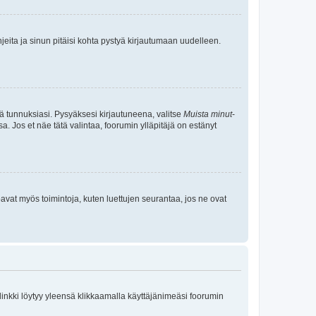
jeita ja sinun pitäisi kohta pystyä kirjautumaan uudelleen.
tä tunnuksiasi. Pysyäksesi kirjautuneena, valitse
Muista minut
-
sa. Jos et näe tätä valintaa, foorumin ylläpitäjä on estänyt
oavat myös toimintoja, kuten luettujen seurantaa, jos ne ovat
 linkki löytyy yleensä klikkaamalla käyttäjänimeäsi foorumin