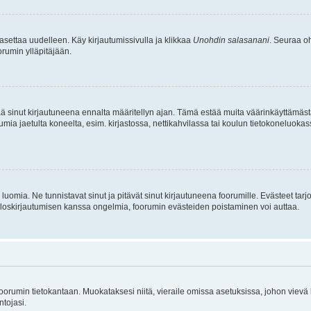
asettaa uudelleen. Käy kirjautumissivulla ja klikkaa
Unohdin salasanani
. Seuraa oh
rumin ylläpitäjään.
tää sinut kirjautuneena ennalta määritellyn ajan. Tämä estää muita väärinkäyttämäs
rumia jaetulta koneelta, esim. kirjastossa, nettikahvilassa tai koulun tietokoneluokas
luomia. Ne tunnistavat sinut ja pitävät sinut kirjautuneena foorumille. Evästeet tarj
i uloskirjautumisen kanssa ongelmia, foorumin evästeiden poistaminen voi auttaa.
n foorumin tietokantaan. Muokataksesi niitä, vieraile omissa asetuksissa, johon vievä
ntojasi.