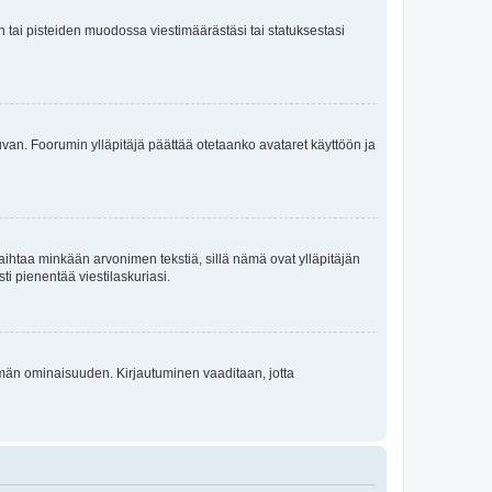
en tai pisteiden muodossa viestimäärästäsi tai statuksestasi
 kuvan. Foorumin ylläpitäjä päättää otetaanko avataret käyttöön ja
i vaihtaa minkään arvonimen tekstiä, sillä nämä ovat ylläpitäjän
sti pienentää viestilaskuriasi.
 tämän ominaisuuden. Kirjautuminen vaaditaan, jotta