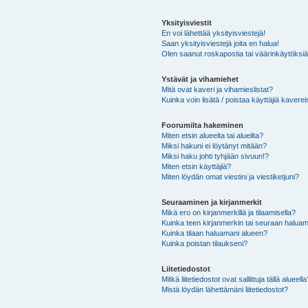
Yksityisviestit
En voi lähettää yksityisviestejä!
Saan yksityisviestejä joita en halua!
Olen saanut roskapostia tai väärinkäytöksiä s
Ystävät ja vihamiehet
Mitä ovat kaveri ja vihamieslistat?
Kuinka voin lisätä / poistaa käyttäjiä kaverei
Foorumilta hakeminen
Miten etsin alueelta tai alueilta?
Miksi hakuni ei löytänyt mitään?
Miksi haku johti tyhjään sivuun!?
Miten etsin käyttäjiä?
Miten löydän omat viestini ja viestiketjuni?
Seuraaminen ja kirjanmerkit
Mikä ero on kirjanmerkillä ja tilaamisella?
Kuinka teen kirjanmerkin tai seuraan haluam
Kuinka tilaan haluamani alueen?
Kuinka poistan tilaukseni?
Liitetiedostot
Mitkä liitetiedostot ovat sallittuja tällä alueell
Mistä löydän lähettämäni liitetiedostot?