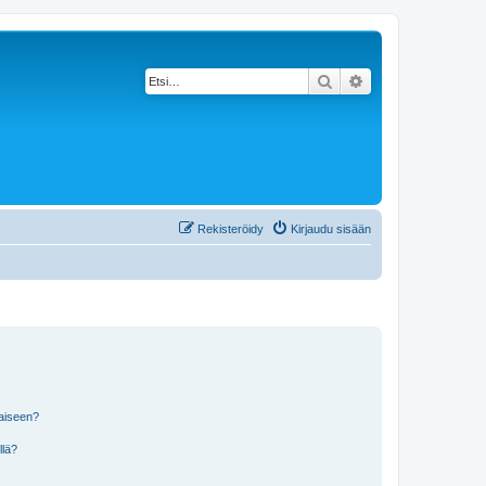
Etsi
Tarkennettu haku
Rekisteröidy
Kirjaudu sisään
laiseen?
llä?