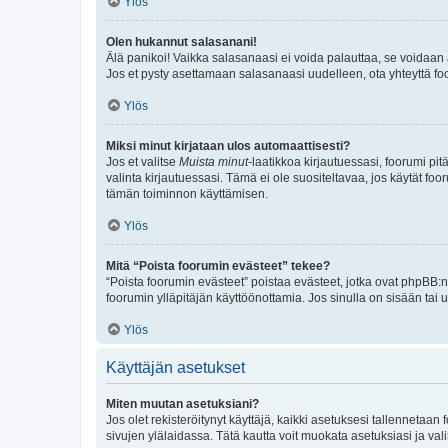
Ylös
Olen hukannut salasanani!
Älä panikoi! Vaikka salasanaasi ei voida palauttaa, se voidaan 
Jos et pysty asettamaan salasanaasi uudelleen, ota yhteyttä foo
Ylös
Miksi minut kirjataan ulos automaattisesti?
Jos et valitse
Muista minut
-laatikkoa kirjautuessasi, foorumi pi
valinta kirjautuessasi. Tämä ei ole suositeltavaa, jos käytät foo
tämän toiminnon käyttämisen.
Ylös
Mitä “Poista foorumin evästeet” tekee?
“Poista foorumin evästeet” poistaa evästeet, jotka ovat phpBB:n 
foorumin ylläpitäjän käyttöönottamia. Jos sinulla on sisään ta
Ylös
Käyttäjän asetukset
Miten muutan asetuksiani?
Jos olet rekisteröitynyt käyttäjä, kaikki asetuksesi tallennetaa
sivujen ylälaidassa. Tätä kautta voit muokata asetuksiasi ja vali