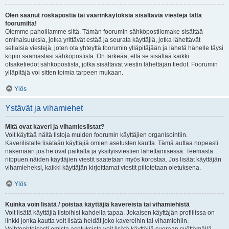
Olen saanut roskapostia tai väärinkäytöksiä sisältäviä viestejä tältä
foorumilta!
Olemme pahoillamme siitä. Tämän foorumin sähköpostilomake sisältää
ominaisuuksia, jotka yrittävät estää ja seurata käyttäjiä, jotka lähettävät
sellaisia viestejä, joten ota yhteyttä foorumin ylläpitäjään ja lähetä hänelle täysi
kopio saamastasi sähköpostista. On tärkeää, että se sisältää kaikki
otsaketiedot sähköpostista, jotka sisältävät viestin lähettäjän tiedot. Foorumin
ylläpitäjä voi sitten toimia tarpeen mukaan.
Ylös
Ystävät ja vihamiehet
Mitä ovat kaveri ja vihamieslistat?
Voit käyttää näitä listoja muiden foorumin käyttäjien organisointiin.
Kaverilistalle lisätään käyttäjiä omien asetusten kautta. Tämä auttaa nopeasti
näkemään jos he ovat paikalla ja yksityisviestien lähettämisessä. Teemasta
riippuen näiden käyttäjien viestit saatetaan myös korostaa. Jos lisäät käyttäjän
vihamieheksi, kaikki käyttäjän kirjoittamat viestit piilotetaan oletuksena.
Ylös
Kuinka voin lisätä / poistaa käyttäjiä kavereista tai vihamiehistä
Voit lisätä käyttäjiä listoihisi kahdella tapaa. Jokaisen käyttäjän profiilissa on
linkki jonka kautta voit lisätä heidät joko kavereihin tai vihamiehiin.