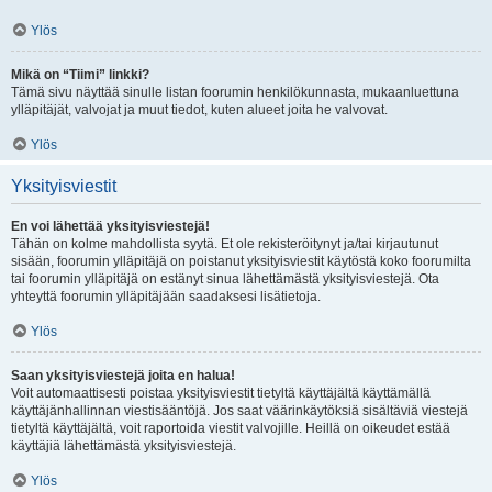
Ylös
Mikä on “Tiimi” linkki?
Tämä sivu näyttää sinulle listan foorumin henkilökunnasta, mukaanluettuna
ylläpitäjät, valvojat ja muut tiedot, kuten alueet joita he valvovat.
Ylös
Yksityisviestit
En voi lähettää yksityisviestejä!
Tähän on kolme mahdollista syytä. Et ole rekisteröitynyt ja/tai kirjautunut
sisään, foorumin ylläpitäjä on poistanut yksityisviestit käytöstä koko foorumilta
tai foorumin ylläpitäjä on estänyt sinua lähettämästä yksityisviestejä. Ota
yhteyttä foorumin ylläpitäjään saadaksesi lisätietoja.
Ylös
Saan yksityisviestejä joita en halua!
Voit automaattisesti poistaa yksityisviestit tietyltä käyttäjältä käyttämällä
käyttäjänhallinnan viestisääntöjä. Jos saat väärinkäytöksiä sisältäviä viestejä
tietyltä käyttäjältä, voit raportoida viestit valvojille. Heillä on oikeudet estää
käyttäjiä lähettämästä yksityisviestejä.
Ylös