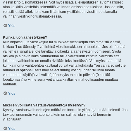
viestin kirjoituslomakkeessa. Voit myös lisätä allekirjoituksen automaattisesti
aina kaikkiin viesteihisi tekemällä valinnan omissa asetuksissa. Jos teet niin,
voit silti estää allekirjoituksen liittämisen yksittäiseen viestiin poistamalla
valinnan viestinkirjoituslomakkeessa.
Ylös
Kuinka luon äänestyksen?
Kun kirjoitat uuta viestiketjua tai muokkaat viestiketjun ensimmäistä viestiä,
klikkaa "Luo äänestys"-välilehteä viestilomakkeen alapuolella. Jos et näe tätä
välilehteä, sinulla ei ole tarvittavia oikeuksia äänestysten luomiseen. Syötä
otsikko ja ainakin kaksi vaihtoehtoa niille varattuihin kenttiin. Varmista että
jokainen vaihtoehto on omalla rivillään tekstikentässä. Voit myös määritellä
kuinka monta vaihtoehtoa käyttäjät voivat valita kohdasta You can also set the
number of options users may select during voting under “Kuinka monta
vaihtoehtoa käyttäjä voi valita”, äänestyksen kesto päivinä (0 kestää
loputtomasti) ja viimeisenä voit antaa käyttäjille mahdollisuuden muuttaa
ääntään.
Ylös
Miksi en voi lisätä vastausvaihtoehtoja kyselyyn?
Kyselyn vastausvaihtoehtojen määrä on foorumin ylläpitäjän määrittelemä. Jos
tarvitset enemmän vaihtoehtoja kuin on sallittu, ota yhteyttä foorumin
ylläpitäjään.
Ylös