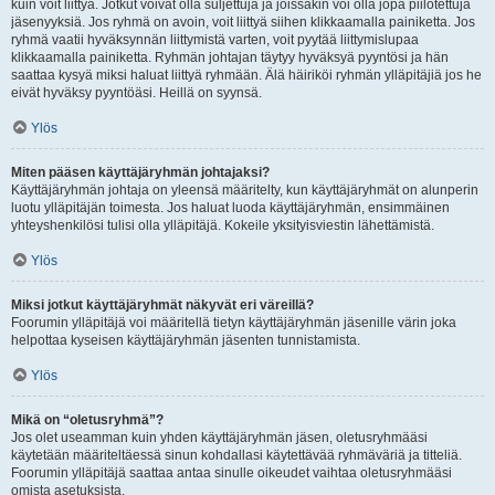
kuin voit liittyä. Jotkut voivat olla suljettuja ja joissakin voi olla jopa piilotettuja
jäsenyyksiä. Jos ryhmä on avoin, voit liittyä siihen klikkaamalla painiketta. Jos
ryhmä vaatii hyväksynnän liittymistä varten, voit pyytää liittymislupaa
klikkaamalla painiketta. Ryhmän johtajan täytyy hyväksyä pyyntösi ja hän
saattaa kysyä miksi haluat liittyä ryhmään. Älä häiriköi ryhmän ylläpitäjiä jos he
eivät hyväksy pyyntöäsi. Heillä on syynsä.
Ylös
Miten pääsen käyttäjäryhmän johtajaksi?
Käyttäjäryhmän johtaja on yleensä määritelty, kun käyttäjäryhmät on alunperin
luotu ylläpitäjän toimesta. Jos haluat luoda käyttäjäryhmän, ensimmäinen
yhteyshenkilösi tulisi olla ylläpitäjä. Kokeile yksityisviestin lähettämistä.
Ylös
Miksi jotkut käyttäjäryhmät näkyvät eri väreillä?
Foorumin ylläpitäjä voi määritellä tietyn käyttäjäryhmän jäsenille värin joka
helpottaa kyseisen käyttäjäryhmän jäsenten tunnistamista.
Ylös
Mikä on “oletusryhmä”?
Jos olet useamman kuin yhden käyttäjäryhmän jäsen, oletusryhmääsi
käytetään määriteltäessä sinun kohdallasi käytettävää ryhmäväriä ja titteliä.
Foorumin ylläpitäjä saattaa antaa sinulle oikeudet vaihtaa oletusryhmääsi
omista asetuksista.