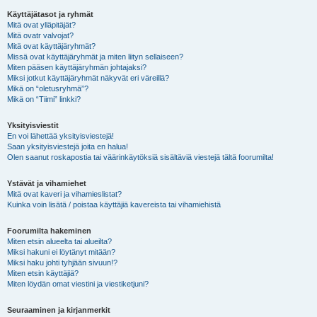
Käyttäjätasot ja ryhmät
Mitä ovat ylläpitäjät?
Mitä ovatr valvojat?
Mitä ovat käyttäjäryhmät?
Missä ovat käyttäjäryhmät ja miten liityn sellaiseen?
Miten pääsen käyttäjäryhmän johtajaksi?
Miksi jotkut käyttäjäryhmät näkyvät eri väreillä?
Mikä on “oletusryhmä”?
Mikä on “Tiimi” linkki?
Yksityisviestit
En voi lähettää yksityisviestejä!
Saan yksityisviestejä joita en halua!
Olen saanut roskapostia tai väärinkäytöksiä sisältäviä viestejä tältä foorumilta!
Ystävät ja vihamiehet
Mitä ovat kaveri ja vihamieslistat?
Kuinka voin lisätä / poistaa käyttäjiä kavereista tai vihamiehistä
Foorumilta hakeminen
Miten etsin alueelta tai alueilta?
Miksi hakuni ei löytänyt mitään?
Miksi haku johti tyhjään sivuun!?
Miten etsin käyttäjiä?
Miten löydän omat viestini ja viestiketjuni?
Seuraaminen ja kirjanmerkit