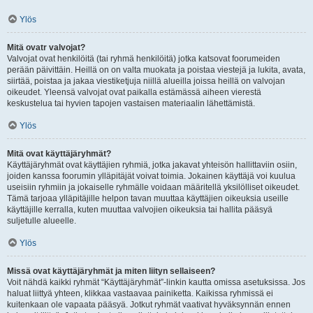
Ylös
Mitä ovatr valvojat?
Valvojat ovat henkilöitä (tai ryhmä henkilöitä) jotka katsovat foorumeiden
perään päivittäin. Heillä on on valta muokata ja poistaa viestejä ja lukita, avata,
siirtää, poistaa ja jakaa viestiketjuja niillä alueilla joissa heillä on valvojan
oikeudet. Yleensä valvojat ovat paikalla estämässä aiheen vierestä
keskustelua tai hyvien tapojen vastaisen materiaalin lähettämistä.
Ylös
Mitä ovat käyttäjäryhmät?
Käyttäjäryhmät ovat käyttäjien ryhmiä, jotka jakavat yhteisön hallittaviin osiin,
joiden kanssa foorumin ylläpitäjät voivat toimia. Jokainen käyttäjä voi kuulua
useisiin ryhmiin ja jokaiselle ryhmälle voidaan määritellä yksilölliset oikeudet.
Tämä tarjoaa ylläpitäjille helpon tavan muuttaa käyttäjien oikeuksia useille
käyttäjille kerralla, kuten muuttaa valvojien oikeuksia tai hallita pääsyä
suljetulle alueelle.
Ylös
Missä ovat käyttäjäryhmät ja miten liityn sellaiseen?
Voit nähdä kaikki ryhmät “Käyttäjäryhmät”-linkin kautta omissa asetuksissa. Jos
haluat liittyä yhteen, klikkaa vastaavaa painiketta. Kaikissa ryhmissä ei
kuitenkaan ole vapaata pääsyä. Jotkut ryhmät vaativat hyväksynnän ennen