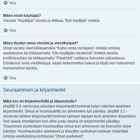
Ylös
Miten etsin käyttäjiä?
Vieraile “Käyttäjät”-sivulla ja klikkaa “Etsi käyttäjä”-linkkiä.
Ylös
Miten löydän omat viestini ja viestiketjuni?
Omat viestisi näet klikkaamalla “Katso omia viestejäsi”-linkkiä omissa
asetuksissa tai klikkaamalla “Etsi käyttäjän viesteistä”-linkkiä omalla
profiilisivullasi tai klikkaamalla “Pikalinkit”-valikkoa foorumin ylälaidassa.
Etsiäksesi omia viestiketjuja, käytä tarkennettua hakua ja täytä sen hakuehdot
haluamallasi tavalla.
Ylös
Seuraaminen ja kirjanmerkit
Mikä ero on kirjanmerkillä ja tilaamisella?
phpBB 3.0 -versiossa aiheiden kirjanmerkit toimivat kuten internet-selaimen
kirjanmerkit. Sinua ei huomautettu jos aiheeseen tuli päivitys. phpBB 3.1 -
versiosta lähtien kirjanmerkit toimivat samaan tapaan kuin aiheiden tilaaminen.
Voit saada ilmoituksen kun aihe josta sinulla on kirjanmerkki päivittyy.
Tilaaminen puolestaan huomauttaa sinua kun aiheeseen tai foorumiin tulee
päivitys. Huomautusten asetukset ja tilausten asetukset voidaan määrittää
omissa asetuksissa kohdassa “Omat asetukset”.