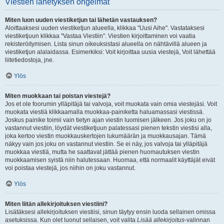
Viestien lähetyksen ongelmat
Miten luon uuden viestiketjun tai lähetän vastauksen?
Aloittaaksesi uuden viestiketjun alueella, klikkaa "Uusi Aihe". Vastataksesi
viestiketjuun klikkaa "Vastaa Viestiin". Viestien kirjoittaminen voi vaatia
rekisteröitymisen. Lista sinun oikeuksistasi alueella on nähtävillä alueen ja
viestiketjun alalaidassa. Esimerkiksi: Voit kirjoittaa uusia viestejä, Voit lähettää
liitetiedostoja, jne.
Ylös
Miten muokkaan tai poistan viestejä?
Jos et ole foorumin ylläpitäjä tai valvoja, voit muokata vain omia viestejäsi. Voit
muokata viestiä klikkaamalla muokkaa-painiketta haluamassasi viestissä.
Joskus painike toimii vain tietyn ajan viestin luomisen jälkeen. Jos joku on jo
vastannut viestiin, löydät viestiketjuun palatessasi pienen tekstin viestisi alla,
joka kertoo viestin muokkauskertojen lukumäärän ja muokkausajan. Tämä
näkyy vain jos joku on vastannut viestiin. Se ei näy, jos valvoja tai ylläpitäjä
muokkaa viestiä, mutta he saattavat jättää pienen huomautuksen viestin
muokkaamisen syistä niin halutessaan. Huomaa, että normaalit käyttäjät eivät
voi poistaa viestejä, jos niihin on joku vastannut.
Ylös
Miten liitän allekirjoituksen viestiini?
Lisätäksesi allekirjoituksen viestiisi, sinun täytyy ensin luoda sellainen omissa
asetuksissa. Kun olet luonut sellaisen, voit valita
Lisää allekirjoitus
-valinnan