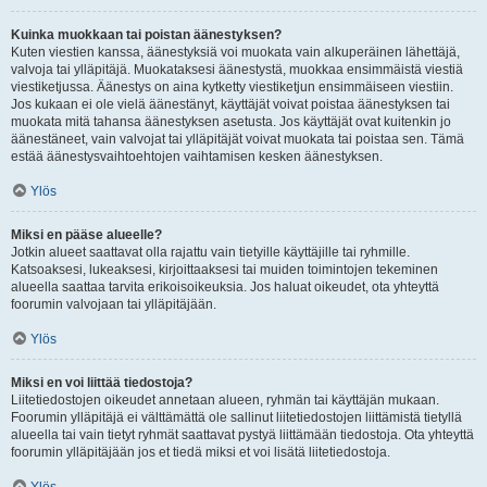
Kuinka muokkaan tai poistan äänestyksen?
Kuten viestien kanssa, äänestyksiä voi muokata vain alkuperäinen lähettäjä,
valvoja tai ylläpitäjä. Muokataksesi äänestystä, muokkaa ensimmäistä viestiä
viestiketjussa. Äänestys on aina kytketty viestiketjun ensimmäiseen viestiin.
Jos kukaan ei ole vielä äänestänyt, käyttäjät voivat poistaa äänestyksen tai
muokata mitä tahansa äänestyksen asetusta. Jos käyttäjät ovat kuitenkin jo
äänestäneet, vain valvojat tai ylläpitäjät voivat muokata tai poistaa sen. Tämä
estää äänestysvaihtoehtojen vaihtamisen kesken äänestyksen.
Ylös
Miksi en pääse alueelle?
Jotkin alueet saattavat olla rajattu vain tietyille käyttäjille tai ryhmille.
Katsoaksesi, lukeaksesi, kirjoittaaksesi tai muiden toimintojen tekeminen
alueella saattaa tarvita erikoisoikeuksia. Jos haluat oikeudet, ota yhteyttä
foorumin valvojaan tai ylläpitäjään.
Ylös
Miksi en voi liittää tiedostoja?
Liitetiedostojen oikeudet annetaan alueen, ryhmän tai käyttäjän mukaan.
Foorumin ylläpitäjä ei välttämättä ole sallinut liitetiedostojen liittämistä tietyllä
alueella tai vain tietyt ryhmät saattavat pystyä liittämään tiedostoja. Ota yhteyttä
foorumin ylläpitäjään jos et tiedä miksi et voi lisätä liitetiedostoja.