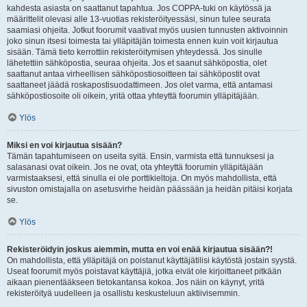
kahdesta asiasta on saattanut tapahtua. Jos COPPA-tuki on käytössä ja
määrittelit olevasi alle 13-vuotias rekisteröityessäsi, sinun tulee seurata
saamiasi ohjeita. Jotkut foorumit vaativat myös uusien tunnusten aktivoinnin
joko sinun itsesi toimesta tai ylläpitäjän toimesta ennen kuin voit kirjautua
sisään. Tämä tieto kerrottiin rekisteröitymisen yhteydessä. Jos sinulle
lähetettiin sähköpostia, seuraa ohjeita. Jos et saanut sähköpostia, olet
saattanut antaa virheellisen sähköpostiosoitteen tai sähköpostit ovat
saattaneet jäädä roskapostisuodattimeen. Jos olet varma, että antamasi
sähköpostiosoite oli oikein, yritä ottaa yhteyttä foorumin ylläpitäjään.
Ylös
Miksi en voi kirjautua sisään?
Tämän tapahtumiseen on useita syitä. Ensin, varmista että tunnuksesi ja
salasanasi ovat oikein. Jos ne ovat, ota yhteyttä foorumin ylläpitäjään
varmistaaksesi, että sinulla ei ole porttikieltoja. On myös mahdollista, että
sivuston omistajalla on asetusvirhe heidän päässään ja heidän pitäisi korjata
se.
Ylös
Rekisteröidyin joskus aiemmin, mutta en voi enää kirjautua sisään?!
On mahdollista, että ylläpitäjä on poistanut käyttäjätilisi käytöstä jostain syystä.
Useat foorumit myös poistavat käyttäjiä, jotka eivät ole kirjoittaneet pitkään
aikaan pienentääkseen tietokantansa kokoa. Jos näin on käynyt, yritä
rekisteröityä uudelleen ja osallistu keskusteluun aktiivisemmin.