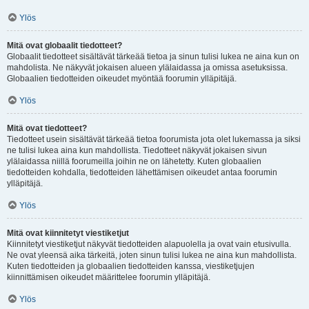
Ylös
Mitä ovat globaalit tiedotteet?
Globaalit tiedotteet sisältävät tärkeää tietoa ja sinun tulisi lukea ne aina kun on
mahdolista. Ne näkyvät jokaisen alueen ylälaidassa ja omissa asetuksissa.
Globaalien tiedotteiden oikeudet myöntää foorumin ylläpitäjä.
Ylös
Mitä ovat tiedotteet?
Tiedotteet usein sisältävät tärkeää tietoa foorumista jota olet lukemassa ja siksi
ne tulisi lukea aina kun mahdollista. Tiedotteet näkyvät jokaisen sivun
ylälaidassa niillä foorumeilla joihin ne on lähetetty. Kuten globaalien
tiedotteiden kohdalla, tiedotteiden lähettämisen oikeudet antaa foorumin
ylläpitäjä.
Ylös
Mitä ovat kiinnitetyt viestiketjut
Kiinnitetyt viestiketjut näkyvät tiedotteiden alapuolella ja ovat vain etusivulla.
Ne ovat yleensä aika tärkeitä, joten sinun tulisi lukea ne aina kun mahdollista.
Kuten tiedotteiden ja globaalien tiedotteiden kanssa, viestiketjujen
kiinnittämisen oikeudet määrittelee foorumin ylläpitäjä.
Ylös