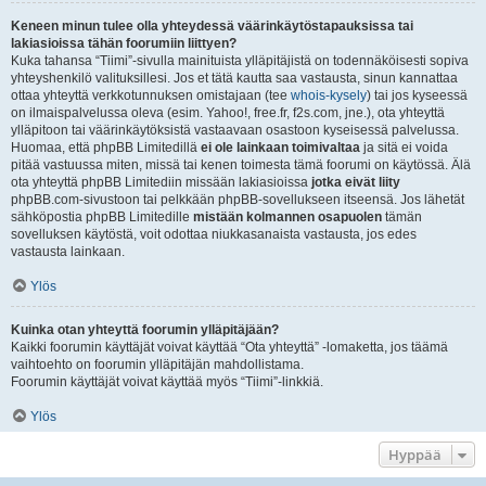
Keneen minun tulee olla yhteydessä väärinkäytöstapauksissa tai
lakiasioissa tähän foorumiin liittyen?
Kuka tahansa “Tiimi”-sivulla mainituista ylläpitäjistä on todennäköisesti sopiva
yhteyshenkilö valituksillesi. Jos et tätä kautta saa vastausta, sinun kannattaa
ottaa yhteyttä verkkotunnuksen omistajaan (tee
whois-kysely
) tai jos kyseessä
on ilmaispalvelussa oleva (esim. Yahoo!, free.fr, f2s.com, jne.), ota yhteyttä
ylläpitoon tai väärinkäytöksistä vastaavaan osastoon kyseisessä palvelussa.
Huomaa, että phpBB Limitedillä
ei ole lainkaan toimivaltaa
ja sitä ei voida
pitää vastuussa miten, missä tai kenen toimesta tämä foorumi on käytössä. Älä
ota yhteyttä phpBB Limitediin missään lakiasioissa
jotka eivät liity
phpBB.com-sivustoon tai pelkkään phpBB-sovellukseen itseensä. Jos lähetät
sähköpostia phpBB Limitedille
mistään kolmannen osapuolen
tämän
sovelluksen käytöstä, voit odottaa niukkasanaista vastausta, jos edes
vastausta lainkaan.
Ylös
Kuinka otan yhteyttä foorumin ylläpitäjään?
Kaikki foorumin käyttäjät voivat käyttää “Ota yhteyttä” -lomaketta, jos täämä
vaihtoehto on foorumin ylläpitäjän mahdollistama.
Foorumin käyttäjät voivat käyttää myös “Tiimi”-linkkiä.
Ylös
Hyppää