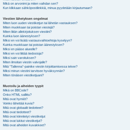
Mikä on arvonimi ja miten vaihdan sen?
Kun klikkaan sähköpostilinkkiä, minua pyydetään kirjautumaan?
Viestien lähetyksen ongelmat
Miten luon uuden viestiketjun tai lähetän vastauksen?
Miten muokkaan tai poistan viestejä?
Miten liitän allekirjoituksen viestiini?
Kuinka luon äänestyksen?
Miksi en voi lisätä vastausvaihtoehtoja kyselyyn?
Kuinka muokkaan tai poistan äänestyksen?
Miksi en pääse alueelle?
Miksi en voi liittää tiedostoja?
Miksi sain varoituksen?
Miten ilmoitan viestin valvojalle?
Mitä “Tallenna”-painike viestin kirjoittamisessa tekee?
Miksi minun viestini tarvitsee hyväksynnän?
Miten tönäisen viestiketjuani?
Muotoilu ja aiheiden tyypit
Mikä on BBCode?
Onko HTML sallittu?
Mitä ovat hymiöt?
Voinko lähettää kuvia?
Mitä ovat globaalit tiedotteet?
Mitä ovat tiedotteet?
Mitä ovat kiinnitetyt viestiketjut
Mitä ovat lukitut viestiketjut?
Mitä ovat aiheiden kuvakkeet?