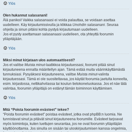
Ylös
Olen hukannut salasanani!
Älä panikoi! Vaikka salasanaasi ei voida palauttaa, se voidaan asettaa
uudelleen. Käy kirjautumissivulla ja klikkaa
Unohdin salasanani
. Seuraa
ohjeita ja sinun pitäisi kohta pystyä kirjautumaan uudelleen.
Jos et pysty asettamaan salasanaasi uudelleen, ota yhteyttä foorumin
ylläpitäjään.
Ylös
Miksi minut kirjataan ulos automaattisesti?
Jos et valitse
Muista minut
-laatikkoa kirjautuessasi, foorumi pitää sinut
kirjautuneena ennalta määritellyn ajan. Tämä estää muita väärinkäyttämästä
tunnuksiasi. Pysyäksesi kirjautuneena, valitse
Muista minut
-valinta
kirjautuessasi. Tämä ei ole suositeltavaa, jos käytät foorumia jaetulta koneelta,
esim. kirjastossa, nettikahvilassa tai koulun tietokoneluokassa. Jos et näe tätä
valintaa, foorumin ylläpitäjä on estänyt tämän toiminnon käyttämisen.
Ylös
Mitä “Poista foorumin evästeet” tekee?
“Poista foorumin evästeet” poistaa evästeet, jotka ovat phpBB:n luomia. Ne
tunnistavat sinut ja pitävät sinut kirjautuneena foorumille. Evästeet tarjoavat
myös toimintoja, kuten luettujen seurantaa, jos ne ovat foorumin ylläpitäjän
käyttöönottamia. Jos sinulla on sisään tai uloskirjautumisen kanssa ongelmia,