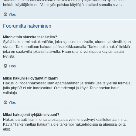
Vaihtoehtoisesti omista asetuksista voit lisätä käyttäjiä suoraan syöttämällä
heidän käyttäjänimen. Voit myös poistaa käyttäjiä listaltasi samalta sivulta.
Ylös
Foorumilta hakeminen
Miten etsin alueelta tai alueilta?
Syötä hakutermi hakukenttään, joka sijaitsee etusivulla, alueen tai viestiketjun
sivulla. Tarkennettuun hakuun pääset klikkaamalla “Tarkennettu haku”-linkkiä
joka on saatavilla jokaisella sivulla. Haun sijainti voi riippua käyttämästäsi
tyylistä.
Ylös
Miksi hakuni ei löytänyt mitään?
Hakusi oli todennäköisesti liian epämääräinen ja sisälsi useita yleisiä termejä,
joita phpBB ei ole indeksoinut. Ole tarkempi ja käytä Tarkennetun haun
valintoja.
Ylös
Miksi haku johti tyhjään sivuun!?
Hakusi palautti liian monta tulosta ja palvelin ei pystynyt käsittelemään niitä.
Käytä “Tarkennettua hakua” ja ole tarkempi hakuehdoissa ja alueissa joilta
etsit.