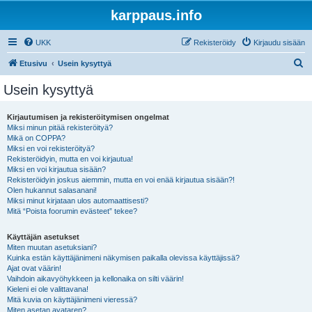
karppaus.info
UKK
Rekisteröidy
Kirjaudu sisään
E
Etusivu
Usein kysyttyä
t
Usein kysyttyä
s
i
Kirjautumisen ja rekisteröitymisen ongelmat
Miksi minun pitää rekisteröityä?
Mikä on COPPA?
Miksi en voi rekisteröityä?
Rekisteröidyin, mutta en voi kirjautua!
Miksi en voi kirjautua sisään?
Rekisteröidyin joskus aiemmin, mutta en voi enää kirjautua sisään?!
Olen hukannut salasanani!
Miksi minut kirjataan ulos automaattisesti?
Mitä “Poista foorumin evästeet” tekee?
Käyttäjän asetukset
Miten muutan asetuksiani?
Kuinka estän käyttäjänimeni näkymisen paikalla olevissa käyttäjissä?
Ajat ovat väärin!
Vaihdoin aikavyöhykkeen ja kellonaika on silti väärin!
Kieleni ei ole valittavana!
Mitä kuvia on käyttäjänimeni vieressä?
Miten asetan avataren?