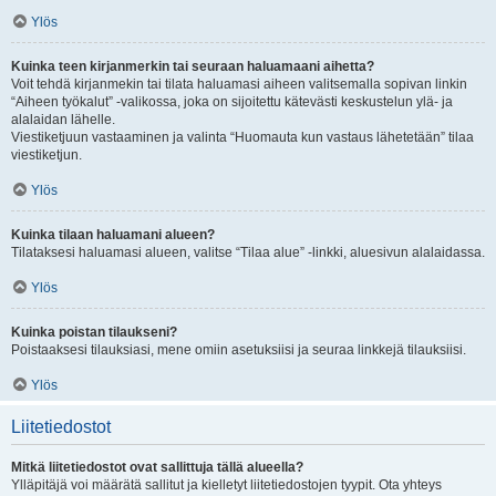
Ylös
Kuinka teen kirjanmerkin tai seuraan haluamaani aihetta?
Voit tehdä kirjanmekin tai tilata haluamasi aiheen valitsemalla sopivan linkin
“Aiheen työkalut” -valikossa, joka on sijoitettu kätevästi keskustelun ylä- ja
alalaidan lähelle.
Viestiketjuun vastaaminen ja valinta “Huomauta kun vastaus lähetetään” tilaa
viestiketjun.
Ylös
Kuinka tilaan haluamani alueen?
Tilataksesi haluamasi alueen, valitse “Tilaa alue” -linkki, aluesivun alalaidassa.
Ylös
Kuinka poistan tilaukseni?
Poistaaksesi tilauksiasi, mene omiin asetuksiisi ja seuraa linkkejä tilauksiisi.
Ylös
Liitetiedostot
Mitkä liitetiedostot ovat sallittuja tällä alueella?
Ylläpitäjä voi määrätä sallitut ja kielletyt liitetiedostojen tyypit. Ota yhteys