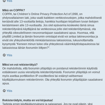
Ylös
Mikä on COPPA?
COPPA, tai Children’s Online Privacy Protection Act of 1998, on
yhdysvaltalainen laki, joka vaatii kaikkien verkkosivustojen, jotka mahdollisesti
keräävät alle 13-vuotiailta tietoja, hankkia huoltajan kirjallisen luvan tietojen
keräämiseen alle 13-vuotiaalta. Jos olet epävarma koskeeko tämä sinua
rekisteröityvänä käyttäjänä tai verkkosivua jolle olet rekisteröitymässä, ota
yhteyttä oikeudelliseen neuvonantajaan saadaksesi apua. Huomaa, että
phpBB Limited ja tämän foorumin omistajat eivät voi antaa lakineuvontaa ja
eivät ole yhteyshenkilöitä minkäänlaisissa lakiasioissa, lukuunottamatta
kysymystä “Keneen minun tulee olla yhteydessä väärinkäytöstapauksissa tai
lakiasioissa tähän foorumiin liittyen?”.
Ylös
Miksi en voi rekisteröityä?
On mahdollista, että foorumin ylläpitäjä on poistanut rekisteröinnin käytöstä
estääkseen uusia vierailijoita rekisteröitymästä. Foorumin ylläpitäjä on voinut
myös asettaa porttikiellon IP-osoitteellesi tai estänyt valitsemasi
käyttäjätunnuksen rekisteröinnin. Ota yhteyttä foorumin ylläpitäjään saadaksesi
apua.
Ylös
Rekisteröidyin, mutta en voi kirjautua!
Tarkista ensin käyttäjätunnuksesi ja salasanasi. Jos ne ovat oikein, yksi