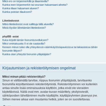
Mikä ero on kirjanmerkillä ja tilaamisella?
Kuinka teen kirjanmerkin tai seuraan haluamaani aihetta?
Kuinka tilaan haluamani alueen?
Kuinka poistan tilaukseni?
Liitetiedostot
Mitkä liitetiedostot ovat sallittuja tällä alueella?
Mistä löydän lähettämäni liitetiedostot?
phpBB -asiat
Kuka kirjoitti tämän foorumisovelluksen?
Miksi ominaisuutta X ei ole saatavilla?
Keneen minun tulee olla yhteydessä väärinkäytöstapauksissa tai lakiasioissa tähän
foorumiin liittyen?
Kuinka otan yhteyttä foorumin ylläpitäjään?
Kirjautumisen ja rekisteröitymisen ongelmat
Miksi minun pitää rekisteröityä?
Sinun ei välttämättä tarvitse, riippuu foorumin ylläpitäjästä, tarvitaanko
foorumilla kirjoittamiseen rekisteröitymistä. Rekisteröityminen voi kuitenkin
antaa sinulle lisää ominaisuuksia käyttöön, jotka eivät ole vieraiden
käytettävissä. Näitä ovat mm. avatar-kuvan määrittely, yksityisviestit,
sähköpostien lähettäminen muille käyttäjille, käyttäjäryhmien jäsenyys jne.
Siihen menee aikaa vain muutamia hetkiä, joten se on suositeltavaa.