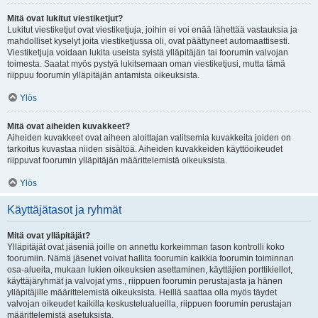
Mitä ovat lukitut viestiketjut?
Lukitut viestiketjut ovat viestiketjuja, joihin ei voi enää lähettää vastauksia ja
mahdolliset kyselyt joita viestiketjussa oli, ovat päättyneet automaattisesti.
Viestiketjuja voidaan lukita useista syistä ylläpitäjän tai foorumin valvojan
toimesta. Saatat myös pystyä lukitsemaan oman viestiketjusi, mutta tämä
riippuu foorumin ylläpitäjän antamista oikeuksista.
Ylös
Mitä ovat aiheiden kuvakkeet?
Aiheiden kuvakkeet ovat aiheen aloittajan valitsemia kuvakkeita joiden on
tarkoitus kuvastaa niiden sisältöä. Aiheiden kuvakkeiden käyttöoikeudet
riippuvat foorumin ylläpitäjän määrittelemistä oikeuksista.
Ylös
Käyttäjätasot ja ryhmät
Mitä ovat ylläpitäjät?
Ylläpitäjät ovat jäseniä joille on annettu korkeimman tason kontrolli koko
foorumiin. Nämä jäsenet voivat hallita foorumin kaikkia foorumin toiminnan
osa-alueita, mukaan lukien oikeuksien asettaminen, käyttäjien porttikiellot,
käyttäjäryhmät ja valvojat yms., riippuen foorumin perustajasta ja hänen
ylläpitäjille määrittelemistä oikeuksista. Heillä saattaa olla myös täydet
valvojan oikeudet kaikilla keskustelualueilla, riippuen foorumin perustajan
määrittelemistä asetuksista.