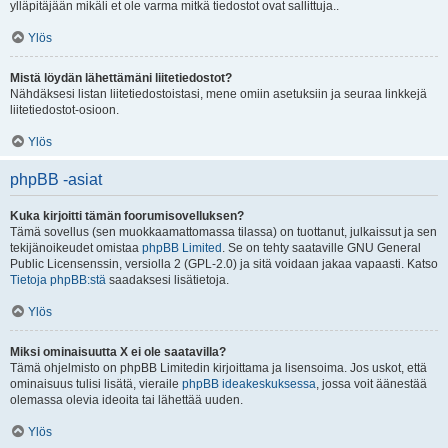
ylläpitäjään mikäli et ole varma mitkä tiedostot ovat sallittuja..
Ylös
Mistä löydän lähettämäni liitetiedostot?
Nähdäksesi listan liitetiedostoistasi, mene omiin asetuksiin ja seuraa linkkejä
liitetiedostot-osioon.
Ylös
phpBB -asiat
Kuka kirjoitti tämän foorumisovelluksen?
Tämä sovellus (sen muokkaamattomassa tilassa) on tuottanut, julkaissut ja sen
tekijänoikeudet omistaa
phpBB Limited
. Se on tehty saataville GNU General
Public Licensenssin, versiolla 2 (GPL-2.0) ja sitä voidaan jakaa vapaasti. Katso
Tietoja phpBB:stä
saadaksesi lisätietoja.
Ylös
Miksi ominaisuutta X ei ole saatavilla?
Tämä ohjelmisto on phpBB Limitedin kirjoittama ja lisensoima. Jos uskot, että
ominaisuus tulisi lisätä, vieraile
phpBB ideakeskuksessa
, jossa voit äänestää
olemassa olevia ideoita tai lähettää uuden.
Ylös