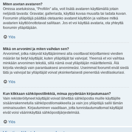
Miten asetan avataren?
Omissa asetuksissa, “Profiilin” alla, voit lisätä avataren käyttämällä jotain
neljästä tavasta: Gravatar, galleriasta, käyttää kuvaa muualta tai ladata kuvan.
Foorumin ylläpitäjä päättää otetaanko avataret käyttöön ja valitsee mitkä
avatarien käyttöönottotavat sallitaan. Jos et voi käyttää avataria, ota yhteyttä
foorumin ylläpitäjään.
Ylös
Mikä on arvonimi ja miten vaihdan sen?
Arvonimet, jotka näkyvät käyttäjänimesi alla osoittavat kirjoittamiesi viestien
määrän tai tietyt käyttäjät, kuten ylläpitäjät tai valvojat. Yleensä et voi vaihtaa
minkään arvonimen tekstiä, sillä nämä ovat ylläpitäjän määrittelemiä. Älä
kirjoita viestejä vain parantaaksesi arvonimeäsi. Useimmat foorumit eivät siedä
tätä ja valvojat tai ylläpitäjät voivat yksinkertaisesti pienentää viestilaskuriasi.
Ylös
Kun klikkaan sähköpostilinkkiä, minua pyydetään kirjautumaan?
Vain rekisteröityneet käyttäjät voivat lähettää sähköpostia muille käyttäjille
sisäänrakennetulla sähköpostilomakkeella ja vain jos ylläpitäjä sallii tämän
ominaisuuden. Kirjautuminen vaaditaan, jotta tunnistautumattomat käyttäjät
eivät voisi väärinkäyttää sähköpostijärjestelmää.
Ylös