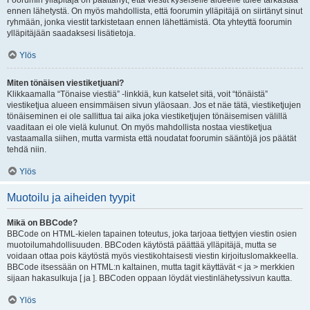
Foorumin ylläpitäjä on päättänyt, että viestit kyseiselle alueelle tulee tarkastaa
ennen lähetystä. On myös mahdollista, että foorumin ylläpitäjä on siirtänyt sinut
ryhmään, jonka viestit tarkistetaan ennen lähettämistä. Ota yhteyttä foorumin
ylläpitäjään saadaksesi lisätietoja.
Ylös
Miten tönäisen viestiketjuani?
Klikkaamalla “Tönaise viestiä” -linkkiä, kun katselet sitä, voit “tönäistä”
viestiketjua alueen ensimmäisen sivun yläosaan. Jos et näe tätä, viestiketjujen
tönäiseminen ei ole sallittua tai aika joka viestiketjujen tönäisemisen välillä
vaaditaan ei ole vielä kulunut. On myös mahdollista nostaa viestiketjua
vastaamalla siihen, mutta varmista että noudatat foorumin sääntöjä jos päätät
tehdä niin.
Ylös
Muotoilu ja aiheiden tyypit
Mikä on BBCode?
BBCode on HTML-kielen tapainen toteutus, joka tarjoaa tiettyjen viestin osien
muotoilumahdollisuuden. BBCoden käytöstä päättää ylläpitäjä, mutta se
voidaan ottaa pois käytöstä myös viestikohtaisesti viestin kirjoituslomakkeella.
BBCode itsessään on HTML:n kaltainen, mutta tagit käyttävät < ja > merkkien
sijaan hakasulkuja [ ja ]. BBCoden oppaan löydät viestinlähetyssivun kautta.
Ylös