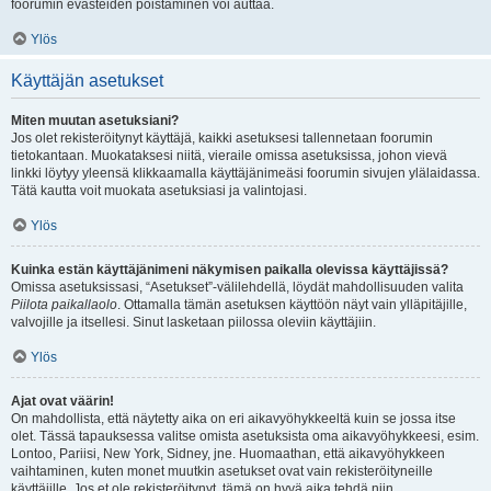
foorumin evästeiden poistaminen voi auttaa.
Ylös
Käyttäjän asetukset
Miten muutan asetuksiani?
Jos olet rekisteröitynyt käyttäjä, kaikki asetuksesi tallennetaan foorumin
tietokantaan. Muokataksesi niitä, vieraile omissa asetuksissa, johon vievä
linkki löytyy yleensä klikkaamalla käyttäjänimeäsi foorumin sivujen ylälaidassa.
Tätä kautta voit muokata asetuksiasi ja valintojasi.
Ylös
Kuinka estän käyttäjänimeni näkymisen paikalla olevissa käyttäjissä?
Omissa asetuksissasi, “Asetukset”-välilehdellä, löydät mahdollisuuden valita
Piilota paikallaolo
. Ottamalla tämän asetuksen käyttöön näyt vain ylläpitäjille,
valvojille ja itsellesi. Sinut lasketaan piilossa oleviin käyttäjiin.
Ylös
Ajat ovat väärin!
On mahdollista, että näytetty aika on eri aikavyöhykkeeltä kuin se jossa itse
olet. Tässä tapauksessa valitse omista asetuksista oma aikavyöhykkeesi, esim.
Lontoo, Pariisi, New York, Sidney, jne. Huomaathan, että aikavyöhykkeen
vaihtaminen, kuten monet muutkin asetukset ovat vain rekisteröityneille
käyttäjille. Jos et ole rekisteröitynyt, tämä on hyvä aika tehdä niin.