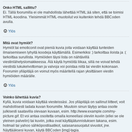
Onko HTML sallittu?
Ei. Tällä foorumilla ei ole mahdollista lähettää HTML:ää siten, että se toimisi
HTML-koodina. Yleisimmät HTML-muotoilut voi kuitenkin tehdä BBCoden
avulla.
Ylös
Mitä ovat hymiöt?
Hymiöt tai emoticonit ovat pieniä kuvia joita voidaan käyttää tunteiden
ilmaisemiseen lyhyitä koodeja käyttämällä. Esimerkiksi :) tarkoittaa iloista ja :(
tarkoittaa surullista. Hymiöiden täysi lista on nähtävillä
viestinlähetyslomakkeessa. Älä käytä hymiöitä liikaa, sillä ne voivat tehdä
viestistä lukukelvottoman ja valvoja voi poistaa niitä tai viestin kokonaan.
Foorumin ylläpitäjä on voinut myös määritellä rajan yksittäisen viestin
hymiöiden määrälle.
Ylös
Voinko lähettää kuvia?
Kyllä, kuvia voidaan käyttää viesteissäsi. Jos ylläpitäjä on sallinut liitteet, voit
mahdollisesti ladata kuvan foorumille. Muutoin sinun täytyy antaa osoite
julkisesti saatavilla olevaan kuvaan, esim. http://www.example.com/my-
picture.gif. Et voi antaa osoitetta omalla koneellasi oleviin kuviin (ellei se ole
yleinen palvelin) tai kuviin, jotka ovat käyttäjätunnistuksen takana, esim.
hotmail tai yahoo sähköpostilaatikot, salasanasuojatut sivustot, jne.
Näyttääksesi kuvan, käytä BBCoden [img]-tagia.